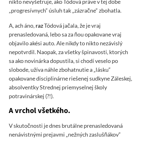
nikto nevyšetruje, ako Tódová práve v tej dobe
„progresívnych“ úsluh tak „zázračne“ zbohatla.
A, ach áno,
raz
Tódová jačala, že je vraj
prenasledovaná, lebo sa za ňou opakovane vraj
objavilo akési auto. Ale nikdy to nikto nezávislý
nepotvrdil. Naopak, za všetky špinavosti, ktorých
sa ako novinárka dopustila, si chodí veselo po
slobode, užíva náhle zbohatnutie a „lásku“
opakovane disciplinárne riešenej sudkyne Záleskej,
absolventky Strednej priemyselnej školy
potravinárskej (?!).
A vrchol všetkého.
V skutočnosti je dnes brutálne prenasledovaná
nenávistnými prejavmi „nežných zaslušňákov“