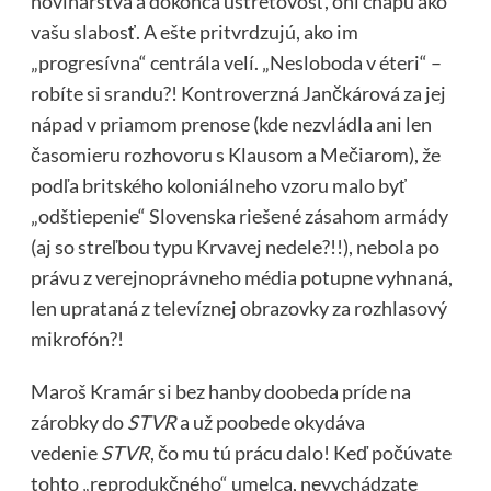
novinárstva a dokonca ústretovosť, oni chápu ako
vašu slabosť. A ešte pritvrdzujú, ako im
„progresívna“ centrála velí. „Nesloboda v éteri“ –
robíte si srandu?! Kontroverzná Jančkárová za jej
nápad v priamom prenose (kde nezvládla ani len
časomieru rozhovoru s Klausom a Mečiarom), že
podľa britského koloniálneho vzoru malo byť
„odštiepenie“ Slovenska riešené zásahom armády
(aj so streľbou typu Krvavej nedele?!!), nebola po
právu z verejnoprávneho média potupne vyhnaná,
len uprataná z televíznej obrazovky za rozhlasový
mikrofón?!
Maroš Kramár si bez hanby doobeda príde na
zárobky do
STVR
a už poobede okydáva
vedenie
STVR
, čo mu tú prácu dalo! Keď počúvate
tohto „reprodukčného“ umelca, nevychádzate