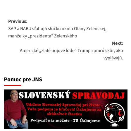
Post
Previous:
SAP a NABU sťahujú slučku okolo Olany Zelenskej,
navigation
manželky „prezidenta“ Zelenského
Next:
Americké „zlaté bojové lode“ Trump zomrú skôr, ako
vyplávajú.
Pomoc pre JNS