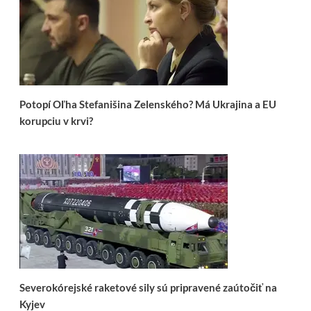
Potopí Oľha Stefanišina Zelenského? Má Ukrajina a EU
korupciu v krvi?
Severokórejské raketové sily sú pripravené zaútočiť na
Kyjev