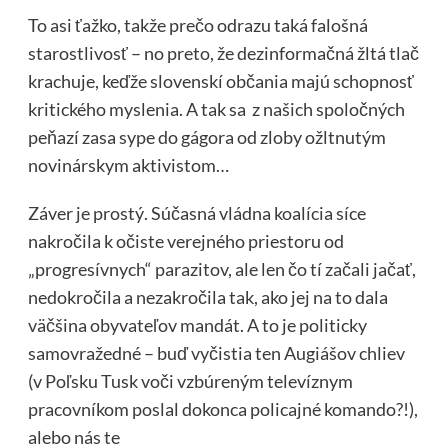
To asi ťažko, takže prečo odrazu taká falošná
starostlivosť – no preto, že dezinformačná žltá tlač
krachuje, keďže slovenskí občania majú schopnosť
kritického myslenia. A tak sa z našich spoločných
peňazí zasa sype do gágora od zloby ožltnutým
novinárskym aktivistom…
Záver je prostý. Súčasná vládna koalícia síce
nakročila k očiste verejného priestoru od
„progresívnych“ parazitov, ale len čo tí začali jačať,
nedokročila a nezakročila tak, ako jej na to dala
väčšina obyvateľov mandát. A to je politicky
samovražedné – buď vyčistia ten Augiášov chliev
(v Poľsku Tusk voči vzbúreným televíznym
pracovníkom poslal dokonca policajné komando?!),
alebo nás te