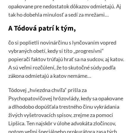
opakovane pre nedostatok dôkazov odmietajú. Aj
tak ho dobehla minulosť a sedí za mrežami…
A Tódová patrí k tým,
čo si poplietli novinárčinu s lynčovaním vopred
vybraných obetí, kedy si títo „progresívni“
popierači faktov trúfajú hrať sa na sudcov, aj katov.
A sú veľmi rozčúlení, že to skutočné súdy podľa
zákona odmietajú a katov nemáme…
Tódovej „hviezdna chvíľa“ prišla za
Psychopatovičovej hrôzovlády, kedy sa opakovane
a dlhodobo dopúšťala trestného činu vykrádania
živých vyšetrovacích spisov, zrejme za pomoci
Lipšica. Ten najskôr v úlohe advokáta zločincov,
potom veľmi špeciálneho prokurátora zasa tých