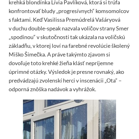
krehká blondínka Lívia Pavlíková, ktorá si trúfa
konfrontovať bludy „progresívnych“ komsomolcov
s faktami. Keď Vasilissa Premúdrelá Vašáryová
v duchu double-speak nazvala voličov strany Smer
„spodinou“ v skutočnosti tak ukázala na voličskú
základňu, v ktorej loví na farebné revolúcie školený
Miško Šimečka. A práve takýmto zjavom si
dovoľuje toto krehké žieňa klásť nepríjemne
úprimné otázky. Výsledok je presne rovnaký, ako
predvádzajú zvolenskí herci v inscenácii „Ota“ –
odporná znôška nadávok a vyhrážok.