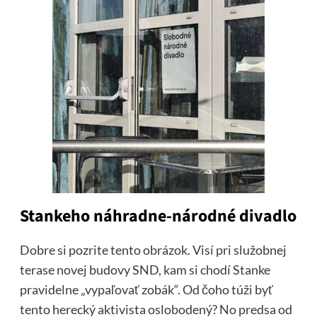
Stankeho náhradne-národné divadlo
Dobre si pozrite tento obrázok. Visí pri služobnej
terase novej budovy SND, kam si chodí Stanke
pravidelne „vypaľovať zobák“. Od čoho túži byť
tento herecký aktivista oslobodený? No predsa od