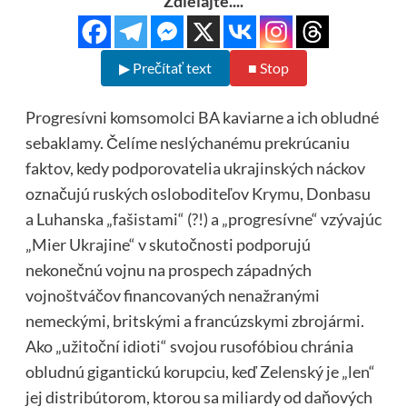
Zdielajte....
▶ Prečítať text
■ Stop
Progresívni komsomolci BA kaviarne a ich obludné
sebaklamy. Čelíme neslýchanému prekrúcaniu
faktov, kedy podporovatelia ukrajinských náckov
označujú ruských osloboditeľov Krymu, Donbasu
a Luhanska „fašistami“ (?!) a „progresívne“ vzývajúc
„Mier Ukrajine“ v skutočnosti podporujú
nekonečnú vojnu na prospech západných
vojnoštváčov financovaných nenažranými
nemeckými, britskými a francúzskymi zbrojármi.
Ako „užitoční idioti“ svojou rusofóbiou chránia
obludnú gigantickú korupciu, keď Zelenský je „len“
jej distribútorom, ktorou sa miliardy od daňových