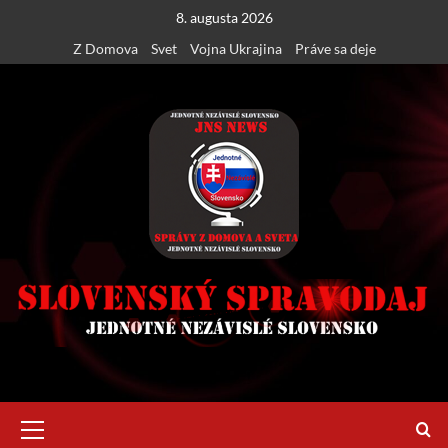
Skip
8. augusta 2026
to
Z Domova
Svet
Vojna Ukrajina
Práve sa deje
content
Primary
Menu