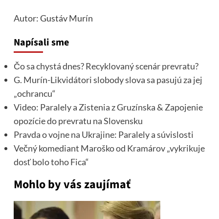
Autor
: Gustáv Murín
Napísali sme
Čo sa chystá dnes? Recyklovaný scenár prevratu?
G. Murín-Likvidátori slobody slova sa pasujú za jej
„ochrancu“
Video: Paralely a Zistenia z Gruzínska & Zapojenie
opozície do prevratu na Slovensku
Pravda o vojne na Ukrajine: Paralely a súvislosti
Večný komediant Maroško od Kramárov „vykrikuje
dosť bolo toho Fica“
Mohlo by vás zaujímať