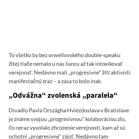
To všetko by bez orwellovského double-speaku
žltej tlače nemalo u nás šancu až tak intoxikovať
verejnosť. Nedávno mali „progresívne“ žltí aktivisti
manifestačný zraz – a zasa to bolo inak.
„Odvážna“ zvolenská „paralela“
Divadlo Pavla Országha Hviezdoslava v Bratislave
je známe svojou „progresívnou“ kolaboráciou zlu,
čo neraz vyvolalo zhrozenie verejnosti, kam až sú
ochotní „progresívne“ zájsť. Nedávno tam