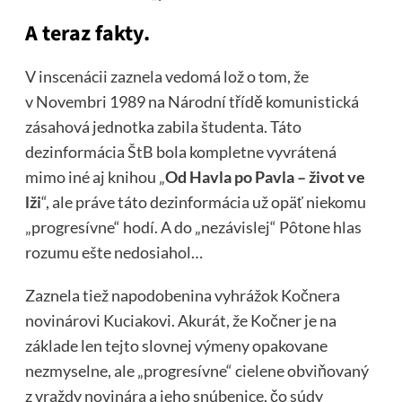
A teraz fakty.
V inscenácii zaznela vedomá lož o tom, že
v Novembri 1989 na Národní třídě komunistická
zásahová jednotka zabila študenta. Táto
dezinformácia ŠtB bola kompletne vyvrátená
mimo iné aj knihou „
Od Havla po Pavla – život ve
lži
“, ale práve táto dezinformácia už opäť niekomu
„progresívne“ hodí. A do „nezávislej“ Pôtone hlas
rozumu ešte nedosiahol…
Zaznela tiež napodobenina vyhrážok Kočnera
novinárovi Kuciakovi. Akurát, že Kočner je na
základe len tejto slovnej výmeny opakovane
nezmyselne, ale „progresívne“ cielene obviňovaný
z vraždy novinára a jeho snúbenice, čo súdy