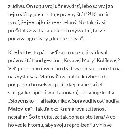
z údivu. On to tu vraj už nevydrží, lebo sa vraj za
tejto vlády „demontuje právny štát“?! Kramár
tvrdí, že je vraj knižne vzdelaný. No tak si asi
prečítal Orwella, ale zle si to vysvetlil, takže
používa agresívny „double-speak“.
Kde bol tento pán, keď sa tu naozaj likvidoval
právny štát pod gesciou „Krvavej Mary“ Kolíkovej?
Veď podrobnú inventúru tých zvrhlostí, ktoré tu na
nás vyskúšala Matovičova politická zberba (s
podporou bruselskej politickej mafie na čele
s mega-korupčníčkou Lajnovou), obsahuje kniha
„
Slovensko – raj kajúcnikov, Spravodlivosť podľa
Matoviča
“! Tak ďaleko Kramárova sčítanosť
nesiaha? Čo ten číta, že tak bohapusto tára? A čo
ho vedie k tomu, aby svoju repro-bedňu v hlave