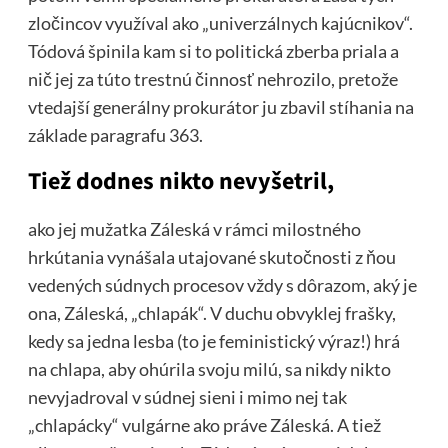
zločincov využíval ako „univerzálnych kajúcnikov“.
Tódová špinila kam si to politická zberba priala a
nič jej za túto trestnú činnosť nehrozilo, pretože
vtedajší generálny prokurátor ju zbavil stíhania na
základe paragrafu 363.
Tiež dodnes nikto nevyšetril,
ako jej mužatka Záleská v rámci milostného
hrkútania vynášala utajované skutočnosti z ňou
vedených súdnych procesov vždy s dôrazom, aký je
ona, Záleská, „chlapák“. V duchu obvyklej frašky,
kedy sa jedna lesba (to je feministický výraz!) hrá
na chlapa, aby ohúrila svoju milú, sa nikdy nikto
nevyjadroval v súdnej sieni i mimo nej tak
„chlapácky“ vulgárne ako práve Záleská. A tiež