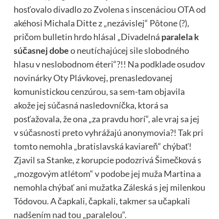
hosťovalo divadlo zo Zvolena s inscenáciou OTA od
akéhosi Michala Ditte z „nezávislej“ Pôtone (?),
pričom bulletin hrdo hlásal „Divadelná
paralela k
súčasnej dobe
o neutíchajúcej sile slobodného
hlasu v neslobodnom éteri“?!! Na podklade osudov
novinárky Oty Plávkovej, prenasledovanej
komunistickou cenzúrou, sa sem-tam objavila
akože jej súčasná nasledovníčka, ktorá sa
posťažovala, že ona „za pravdu horí“, ale vraj sa jej
v súčasnosti preto vyhrážajú anonymovia?! Tak pri
tomto nemohla „bratislavská kaviareň“ chýbať!
Zjavil sa Stanke, z korupcie podozrivá Šimečková s
„mozgovým atlétom“ v podobe jej muža Martina a
nemohla chýbať ani mužatka Záleská s jej milenkou
Tódovou. A čapkali, čapkali, takmer sa učapkali
nadšením nad tou „paralelou“.