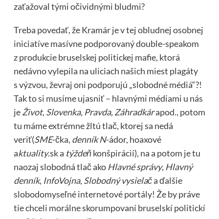
zaťažoval tými očividnými bludmi?
Treba povedať, že Kramár je v tej obludnej osobnej
iniciatíve masívne podporovaný double-speakom
z produkcie bruselskej politickej mafie, ktorá
nedávno vylepila na uliciach našich miest plagáty
s výzvou, ževraj oni podporujú „slobodné médiá“?!
Tak to si musíme ujasniť – hlavnými médiami u nás
je
Život
,
Slovenka
,
Pravda
,
Záhradkár
apod., potom
tu máme extrémne žltú tlač, ktorej sa nedá
veriť(
SME
-čka,
denník N
-ádor, hoaxové
a
ktuality
.sk a
týždeň
konšpirácií), na a potom je tu
naozaj slobodná tlač ako
Hlavné správy
,
Hlavný
denník
,
InfoVojna
,
Slobodný vysielač
a ďalšie
slobodomyseľné internetové portály! Že by práve
tie chceli morálne skorumpovaní bruselskí politickí