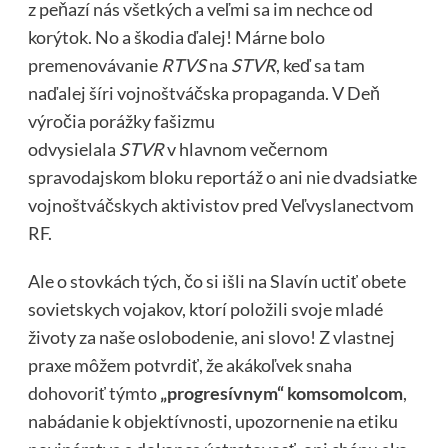
z peňazí nás všetkých a veľmi sa im nechce od
korýtok. No a škodia ďalej! Márne bolo
premenovávanie
RTVS
na
STVR
, keď sa tam
naďalej šíri vojnoštváčska propaganda. V Deň
výročia porážky fašizmu
odvysielala
STVR
v hlavnom večernom
spravodajskom bloku reportáž o ani nie dvadsiatke
vojnoštváčskych aktivistov pred Veľvyslanectvom
RF.
Ale o stovkách tých, čo si išli na Slavín uctiť obete
sovietskych vojakov, ktorí položili svoje mladé
životy za naše oslobodenie, ani slovo! Z vlastnej
praxe môžem potvrdiť, že akákoľvek snaha
dohovoriť týmto
„progresívnym“ komsomolcom
,
nabádanie k objektívnosti, upozornenie na etiku