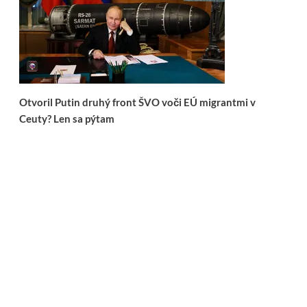
Otvoril Putin druhý front ŠVO voči EÚ migrantmi v
Ceuty? Len sa pýtam