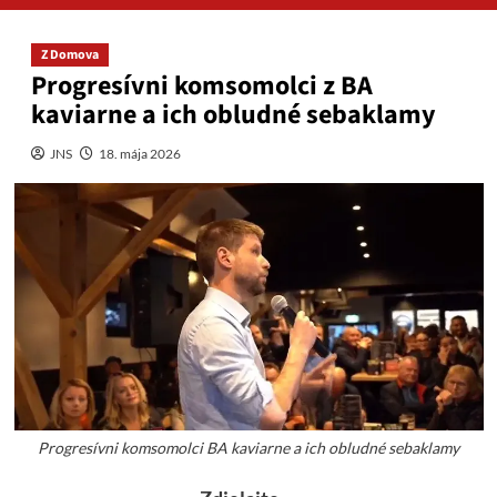
Z Domova
Progresívni komsomolci z BA
kaviarne a ich obludné sebaklamy
JNS
18. mája 2026
Progresívni komsomolci BA kaviarne a ich obludné sebaklamy