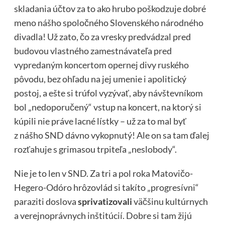
skladania účtov za to ako hrubo poškodzuje dobré
meno nášho spoločného Slovenského národného
divadla! Už zato, čo za vresky predvádzal pred
budovou vlastného zamestnávateľa pred
vypredaným koncertom opernej divy ruského
pôvodu, bez ohľadu na jej umenie i apolitický
postoj, a ešte si trúfol vyzývať, aby návštevníkom
bol „nedoporučený“ vstup na koncert, na ktorý si
kúpili nie práve lacné lístky – už za to mal byť
z nášho SND dávno vykopnutý! Ale on sa tam ďalej
rozťahuje s grimasou trpiteľa „neslobody“.
Nie je to len v SND. Za tri a pol roka Matovičo-
Hegero-Odóro hrôzovlád si takíto „progresívni“
paraziti doslova
sprivatizovali
väčšinu kultúrnych
a verejnoprávnych inštitúcií. Dobre si tam žijú