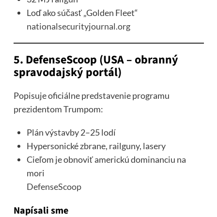
Loď ako súčasť „Golden Fleet“
nationalsecurityjournal.org
5. DefenseScoop (USA – obranný
spravodajský portál)
Popisuje oficiálne predstavenie programu
prezidentom Trumpom:
Plán výstavby 2–25 lodí
Hypersonické zbrane, railguny, lasery
Cieľom je obnoviť americkú dominanciu na
mori
DefenseScoop
Napísali sme