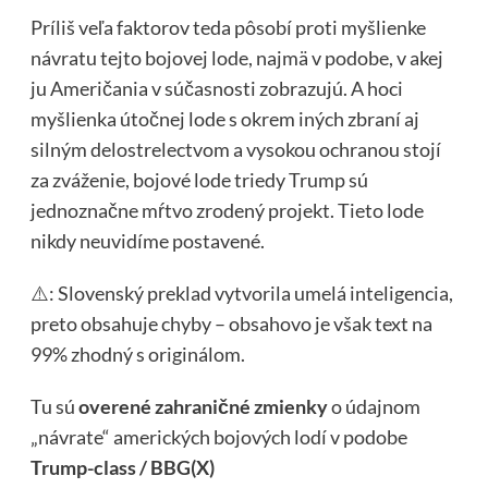
Príliš veľa faktorov teda pôsobí proti myšlienke
návratu tejto bojovej lode, najmä v podobe, v akej
ju Američania v súčasnosti zobrazujú. A hoci
myšlienka útočnej lode s okrem iných zbraní aj
silným delostrelectvom a vysokou ochranou stojí
za zváženie, bojové lode triedy Trump sú
jednoznačne mŕtvo zrodený projekt. Tieto lode
nikdy neuvidíme postavené.
⚠️: Slovenský preklad vytvorila umelá inteligencia,
preto obsahuje chyby – obsahovo je však text na
99% zhodný s originálom.
Tu sú
overené zahraničné zmienky
o údajnom
„návrate“ amerických bojových lodí v podobe
Trump-class / BBG(X)