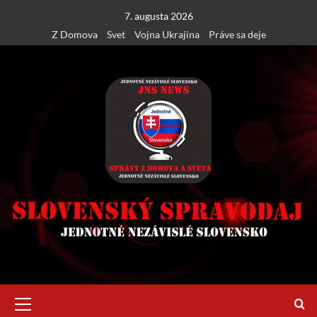
Skip
7. augusta 2026
to
Z Domova
Svet
Vojna Ukrajina
Práve sa deje
content
Primary
Menu