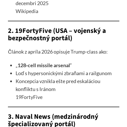
decembri 2025
Wikipedia
2. 19FortyFive (USA – vojenský a
bezpečnostný portál)
Článok z apríla 2026 opisuje Trump-class ako:
„
128‑cell missile arsenal
“
Loď s hypersonickými zbraňami a railgunom
Koncepcia vznikla ešte pred eskaláciou
konfliktu s Iránom
19FortyFive
3. Naval News (medzinárodný
špecializovaný portál)