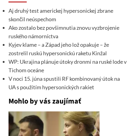
Aj druhý test americkej hypersonickej zbrane
skončil neúspechom
Ako zostalo bez povšimnutia znovu vyzbrojenie
ruského námorníctva
Kyjev klame – a Západ jeho lož opakuje – že
zostrelil ruskú hypersonickú raketu Kinžal
WP: Ukrajina plánuje útoky dronmi na ruské lode v
Tichom oceáne
V noci 15. júna spustili RF kombinovaný útok na
UA s použitím hypersonických rakiet
Mohlo by vás zaujímať