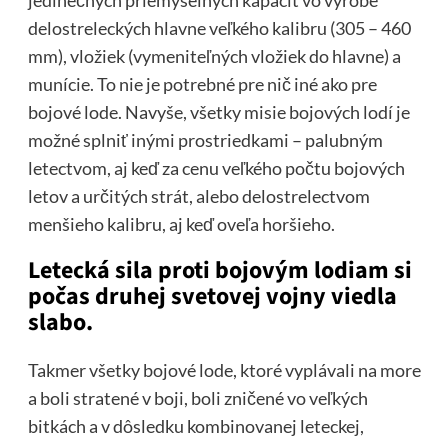
delostreleckých hlavne veľkého kalibru (305 – 460
mm), vložiek (vymeniteľných vložiek do hlavne) a
munície. To nie je potrebné pre nič iné ako pre
bojové lode. Navyše, všetky misie bojových lodí je
možné splniť inými prostriedkami – palubným
letectvom, aj keď za cenu veľkého počtu bojových
letov a určitých strát, alebo delostrelectvom
menšieho kalibru, aj keď oveľa horšieho.
Letecká sila proti bojovým lodiam si
počas druhej svetovej vojny viedla
slabo.
Takmer všetky bojové lode, ktoré vyplávali na more
a boli stratené v boji, boli zničené vo veľkých
bitkách a v dôsledku kombinovanej leteckej,