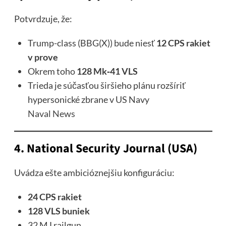
Potvrdzuje, že:
Trump-class (BBG(X)) bude niesť
12 CPS rakiet
v prove
Okrem toho
128 Mk‑41 VLS
Trieda je súčasťou širšieho plánu rozšíriť
hypersonické zbrane v US Navy
Naval News
4. National Security Journal (USA)
Uvádza ešte ambicióznejšiu konfiguráciu:
24 CPS rakiet
128 VLS buniek
32 MJ railgun