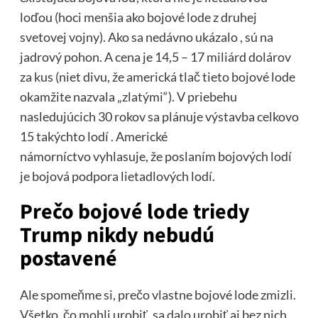
loďou (hoci menšia ako bojové lode z druhej
svetovej vojny). Ako sa nedávno ukázalo , sú na
jadrový pohon. A cena je 14,5 – 17 miliárd dolárov
za kus (niet divu, že americká tlač tieto bojové lode
okamžite nazvala „zlatými“). V priebehu
nasledujúcich 30 rokov sa plánuje výstavba celkovo
15 takýchto lodí . Americké
námorníctvo vyhlasuje, že poslaním bojových lodí
je bojová podpora lietadlových lodí.
Prečo bojové lode triedy
Trump nikdy nebudú
postavené
Ale spomeňme si, prečo vlastne bojové lode zmizli.
Všetko, čo mohli urobiť, sa dalo urobiť aj bez nich,