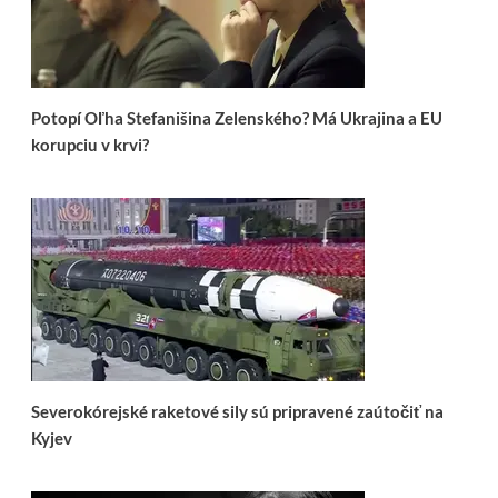
Potopí Oľha Stefanišina Zelenského? Má Ukrajina a EU
korupciu v krvi?
Severokórejské raketové sily sú pripravené zaútočiť na
Kyjev