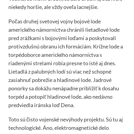
niekedy horšie, ale vždy oveľa lacnejšie.
Počas druhej svetovej vojny bojové lode
amerického námorníctva chránili lietadlové lode
pred zrážkami s bojovými loďami a poskytovali
protivzdušnú obranu ich formáciám. Krížne lode a
torpédoborce amerického námorníctva s
riadenými strelami robia presne to isté aj dnes.
Lietadlá z palubných lodí sú viac než schopné
zasiahnuť pobrežie a hladinové lode. Jadrové
ponorky sa dokážu nenápadne priblížiť k dosahu
torpéd a potopiť hladinové lode, ako nedávno
predviedla iránska loď Dena.
Toto sú čisto vojenské nevýhody projektu. Sú tu aj
technologické. Áno, elektromagnetické delo