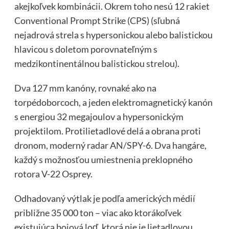
akejkoľvek kombinácii. Okrem toho nesú 12 rakiet
Conventional Prompt Strike (CPS) (sľubná
nejadrová strela s hypersonickou alebo balistickou
hlavicou s doletom porovnateľným s
medzikontinentálnou balistickou strelou).
Dva 127 mm kanóny, rovnaké ako na
torpédoborcoch, a jeden elektromagnetický kanón
s energiou 32 megajoulov a hypersonickým
projektilom. Protilietadlové delá a obrana proti
dronom, moderný radar AN/SPY-6. Dva hangáre,
každý s možnosťou umiestnenia preklopného
rotora V-22 Osprey.
Odhadovaný výtlak je podľa amerických médií
približne 35 000 ton – viac ako ktorákoľvek
existujúca bojová loď, ktorá nie je lietadlovou