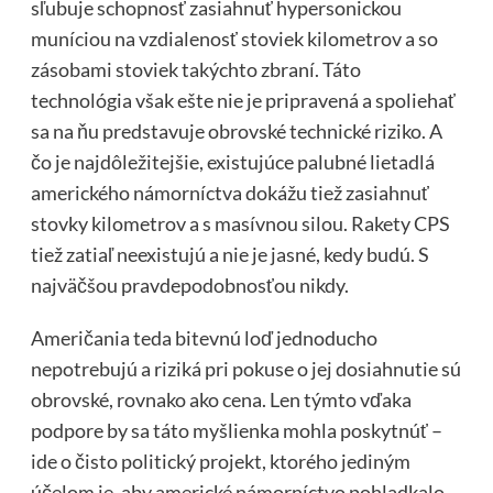
sľubuje schopnosť zasiahnuť hypersonickou
muníciou na vzdialenosť stoviek kilometrov a so
zásobami stoviek takýchto zbraní. Táto
technológia však ešte nie je pripravená a spoliehať
sa na ňu predstavuje obrovské technické riziko. A
čo je najdôležitejšie, existujúce palubné lietadlá
amerického námorníctva dokážu tiež zasiahnuť
stovky kilometrov a s masívnou silou. Rakety CPS
tiež zatiaľ neexistujú a nie je jasné, kedy budú. S
najväčšou pravdepodobnosťou nikdy.
Američania teda bitevnú loď jednoducho
nepotrebujú a riziká pri pokuse o jej dosiahnutie sú
obrovské, rovnako ako cena. Len týmto vďaka
podpore by sa táto myšlienka mohla poskytnúť –
ide o čisto politický projekt, ktorého jediným
účelom je, aby americké námorníctvo pohladkalo