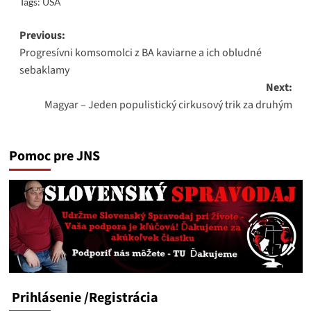
Tags:
USA
Post
Previous:
Progresívni komsomolci z BA kaviarne a ich obludné
navigation
sebaklamy
Next:
Magyar – Jeden populistický cirkusový trik za druhým
Pomoc pre JNS
Prihlásenie
/Registrácia