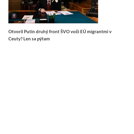
Otvoril Putin druhý front ŠVO voči EÚ migrantmi v
Ceuty? Len sa pýtam