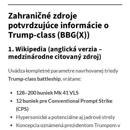
Zahraničné zdroje
potvrdzujúce informácie o
Trump-class (BBG(X))
1. Wikipedia (anglická verzia –
medzinárodne citovaný zdroj)
Uvádza kompletné parametre navrhovanej triedy
Trump-class battleship
, vrátane:
128–200 buniek Mk 41 VLS
12 buniek pre Conventional Prompt Strike
(CPS)
Hypersonické a potenciálne aj jadrové strely
Koncepcia oznámená prezidentom Trumpom v