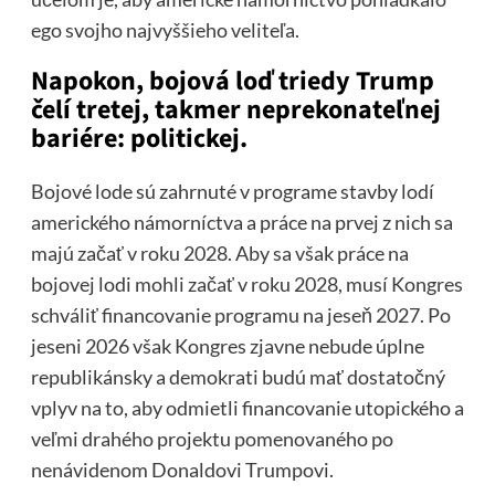
ego svojho najvyššieho veliteľa.
Napokon, bojová loď triedy Trump
čelí tretej, takmer neprekonateľnej
bariére: politickej.
Bojové lode sú zahrnuté v programe stavby lodí
amerického námorníctva a práce na prvej z nich sa
majú začať v roku 2028. Aby sa však práce na
bojovej lodi mohli začať v roku 2028, musí Kongres
schváliť financovanie programu na jeseň 2027. Po
jeseni 2026 však Kongres zjavne nebude úplne
republikánsky a demokrati budú mať dostatočný
vplyv na to, aby odmietli financovanie utopického a
veľmi drahého projektu pomenovaného po
nenávidenom Donaldovi Trumpovi.