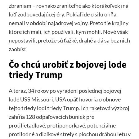
zbraniam – rovnako zraniteľné ako ktorákoľvek iná
loď zodpovedajúcej éry. Pokiaľ ide o silu ohňa,
nemali v období najadrovej vojny. Preto tie krajiny
ktore ich mali, ich používali, kým mohli. Nové však
nepostavili, pretože sú ťažké, drahé a dá sa bez nich
zaobísť.
Čo chcú urobiť z bojovej lode
triedy Trump
A teraz, 34 rokov po vyradení poslednej bojovej
lode USS Missouri, USA opäť hovoria o obnove
tejto triedy lodí triedy Trump. Ich raketová výzbroj
zahŕňa 128 odpaľovacích buniek pre
protilietadlové, protiponorkové, potenciálne
protilodné a diaľkové strely s plochou dráhou letu v