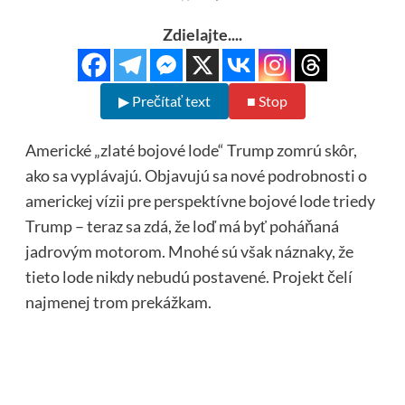
Zdielajte....
▶ Prečítať text
■ Stop
Americké „zlaté bojové lode“ Trump zomrú skôr,
ako sa vyplávajú. Objavujú sa nové podrobnosti o
americkej vízii pre perspektívne bojové lode triedy
Trump – teraz sa zdá, že loď má byť poháňaná
jadrovým motorom. Mnohé sú však náznaky, že
tieto lode nikdy nebudú postavené. Projekt čelí
najmenej trom prekážkam.