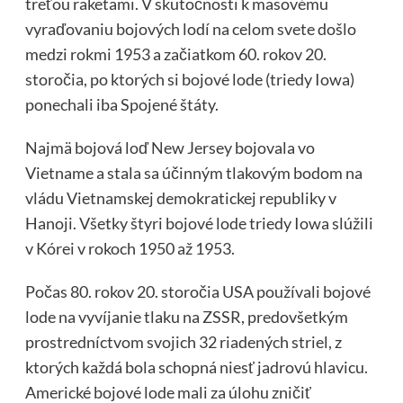
treťou raketami. V skutočnosti k masovému
vyraďovaniu bojových lodí na celom svete došlo
medzi rokmi 1953 a začiatkom 60. rokov 20.
storočia, po ktorých si bojové lode (triedy Iowa)
ponechali iba Spojené štáty.
Najmä bojová loď New Jersey bojovala vo
Vietname a stala sa účinným tlakovým bodom na
vládu Vietnamskej demokratickej republiky v
Hanoji. Všetky štyri bojové lode triedy Iowa slúžili
v Kórei v rokoch 1950 až 1953.
Počas 80. rokov 20. storočia USA používali bojové
lode na vyvíjanie tlaku na ZSSR, predovšetkým
prostredníctvom svojich 32 riadených striel, z
ktorých každá bola schopná niesť jadrovú hlavicu.
Americké bojové lode mali za úlohu zničiť