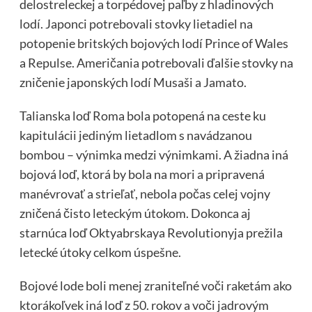
delostreleckej a torpédovej paľby z hladinových
lodí. Japonci potrebovali stovky lietadiel na
potopenie britských bojových lodí Prince of Wales
a Repulse. Američania potrebovali ďalšie stovky na
zničenie japonských lodí Musaši a Jamato.
Talianska loď Roma bola potopená na ceste ku
kapitulácii jediným lietadlom s navádzanou
bombou – výnimka medzi výnimkami. A žiadna iná
bojová loď, ktorá by bola na mori a pripravená
manévrovať a strieľať, nebola počas celej vojny
zničená čisto leteckým útokom. Dokonca aj
starnúca loď Oktyabrskaya Revolutionyja prežila
letecké útoky celkom úspešne.
Bojové lode boli menej zraniteľné voči raketám ako
ktorákoľvek iná loď z 50. rokov a voči jadrovým