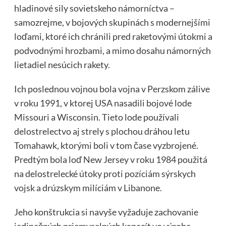
hladinové sily sovietskeho námorníctva –
samozrejme, v bojových skupinách s modernejšími
loďami, ktoré ich chránili pred raketovými útokmi a
podvodnými hrozbami, a mimo dosahu námorných
lietadiel nesúcich rakety.
Ich poslednou vojnou bola vojna v Perzskom zálive
v roku 1991, v ktorej USA nasadili bojové lode
Missouri a Wisconsin. Tieto lode používali
delostrelectvo aj strely s plochou dráhou letu
Tomahawk, ktorými boli v tom čase vyzbrojené.
Predtým bola loď New Jersey v roku 1984 použitá
na delostrelecké útoky proti pozíciám sýrskych
vojsk a drúzskym milíciám v Libanone.
Jeho konštrukcia si navyše vyžaduje zachovanie
jedinečných priemyselných kapacít vo výrobe