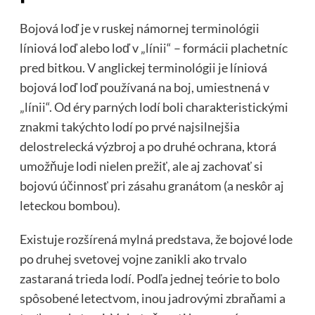
Bojová loď je v ruskej námornej terminológii
líniová loď alebo loď v „línii“ – formácii plachetníc
pred bitkou. V anglickej terminológii je líniová
bojová loď loď používaná na boj, umiestnená v
„línii“. Od éry parných lodí boli charakteristickými
znakmi takýchto lodí po prvé najsilnejšia
delostrelecká výzbroj a po druhé ochrana, ktorá
umožňuje lodi nielen prežiť, ale aj zachovať si
bojovú účinnosť pri zásahu granátom (a neskôr aj
leteckou bombou).
Existuje rozšírená mylná predstava, že bojové lode
po druhej svetovej vojne zanikli ako trvalo
zastaraná trieda lodí. Podľa jednej teórie to bolo
spôsobené letectvom, inou jadrovými zbraňami a