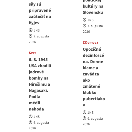
politickej
sily sú
kultúry na
pripravené
Slovensku
zaútočiť na
JNS
Kyjev
7. augusta
JNS
2026
7. augusta
2026
Z Domova
Opozičná
Svet
dezinfoscé
6. 8. 1945
na. Denne
USA zhodili
klame a
jadrové
zavádza
bomby na
ako
Hirošimu a
zmätené
Nagasaki.
klubko
Podľa
pubertiako
médií
v
nehoda
JNS
JNS
6. augusta
6. augusta
2026
2026