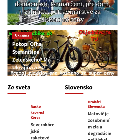
Ukrajina
Potopí Oľha
Stefanišina
Zelenského? Má
Ukrajina a EU
korupciu v krvi?
JNS
Zo sveta
Slovensko
7. augusta 2026
Hrobári
Rusko
Slovenska
Severná
Matovič je
Kórea
zosobnení
Severokóre
m zla a
jské
degradácie
raketové