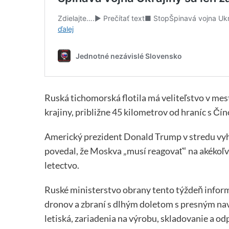
Ruská tichomorská flotila má veliteľstvo v me
krajiny, približne 45 kilometrov od hraníc s Č
Americký prezident Donald Trump v stredu vyhlá
povedal, že Moskva „musí reagovať“ na akékoľv
letectvo.
Ruské ministerstvo obrany tento týždeň inform
dronov a zbraní s dlhým doletom s presným na
letiská, zariadenia na výrobu, skladovanie a o