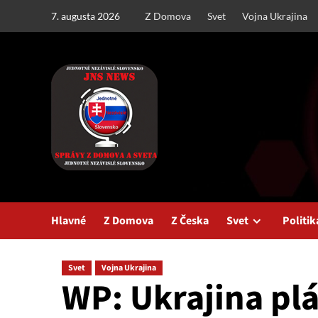
Skip
7. augusta 2026
Z Domova
Svet
Vojna Ukrajina
to
content
Hlavné
Z Domova
Z Česka
Svet
Politik
Svet
Vojna Ukrajina
WP: Ukrajina pl