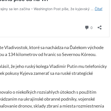
ste Vladivostok, ktoré sa nachádza na Ďalekom východe
ínou a 134 kilometrov od hraníc so Severnou Kóreou.
sil, že jeho ruský kolega Vladimir Putin mu telefonicky
ek pokusy Kyjeva zamerať sa na ruské strategické
ovalo o niekoľkých rozsiahlych útokoch s použitím
vádzaním na ukrajinské obranné podniky, vojenské
dpaľovanie dronov, sklady zbraní a miesta rozmiestnenia