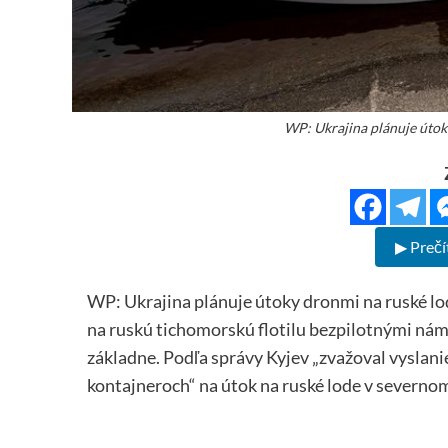
WP: Ukrajina plánuje útok
▶ Prečí
WP: Ukrajina plánuje útoky dronmi na ruské lo
na ruskú tichomorskú flotilu bezpilotnými ná
základne. Podľa správy Kyjev „zvažoval vysla
kontajneroch“ na útok na ruské lode v severnom