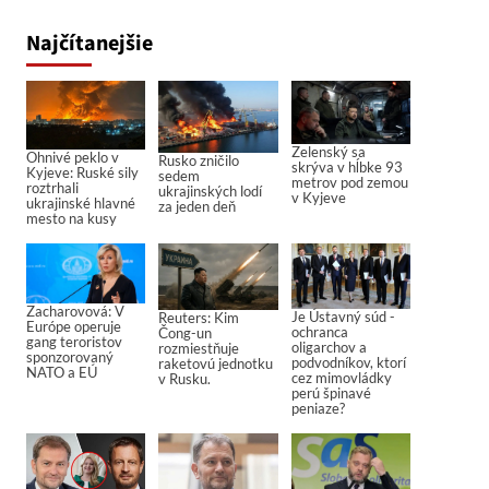
Najčítanejšie
Zelenský sa
Ohnivé peklo v
Rusko zničilo
skrýva v hĺbke 93
Kyjeve: Ruské sily
sedem
metrov pod zemou
roztrhali
ukrajinských lodí
v Kyjeve
ukrajinské hlavné
za jeden deň
mesto na kusy
Zacharovová: V
Je Ústavný súd -
Reuters: Kim
Európe operuje
ochranca
Čong-un
gang teroristov
oligarchov a
rozmiestňuje
sponzorovaný
podvodníkov, ktorí
raketovú jednotku
NATO a EÚ
cez mimovládky
v Rusku.
perú špinavé
peniaze?