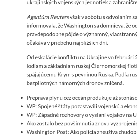
ukrajinských vojenských jednotiek a zahraničn
Agentúra Reuters
však v sobotu s odvolaním s
informovala, že Washington sa domnieva, že od
pravdepodobne pôjde o významný, viacstranný ú
očakáva v priebehu najbližších dní.
Od eskalácie konfliktu na Ukrajine vo február
lodiam a základniam ruskej Čiernomorskej flot
spájajúcemu Krym s pevninou Ruska. Podľa rus
bezpilotných námorných dronov zničená.
Preprava plynu cez oceán produkuje až stonáso
WP: Spojené štáty pozastavili vojenskú a eko
WP: Západné rozhovory o vyslaní vojakov na Uk
Ako zostalo bez povšimnutia znovu vyzbrojeni
Washington Post: Ako polícia zneužíva chudobu