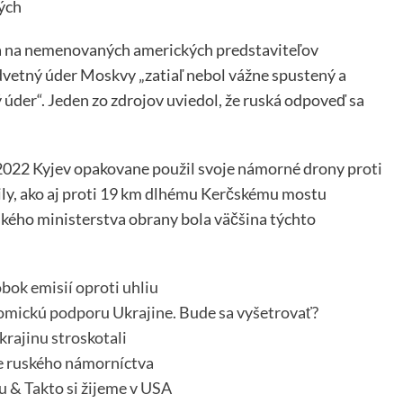
ých
a na nemenovaných amerických predstaviteľov
vetný úder Moskvy „zatiaľ nebol vážne spustený a
der“. Jeden zo zdrojov uviedol, že ruská odpoveď sa
i 2022 Kyjev opakovane použil svoje námorné drony proti
ily, ako aj proti 19 km dlhému Kerčskému mostu
kého ministerstva obrany bola väčšina týchto
bok emisií oproti uhliu
nomickú podporu Ukrajine. Bude sa vyšetrovať?
rajinu stroskotali
e ruského námorníctva
 & Takto si žijeme v USA