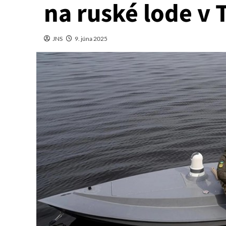
na ruské lode v
JNS
9. júna 2025