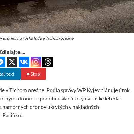
y dronmi na ruské lode v Tichom oceáne
Zdielajte....
tať text
■ Stop
de v Tichom oceáne. Podľa správy WP Kyjev plánuje útok
mornými dronmi – podobne ako útoky na ruské letecké
nie námorných dronov ukrytých v nákladných
 Pacifiku.