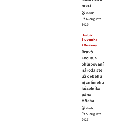
moci
dedic
6. augusta
2026
Hrobári
Slovenska
Z Domova
Bravó
Focus. V
ohlupovaní
národa ste
už dobehli
aj známeho
kúzelníka
pána
Hřícha
dedic
5. augusta
2026