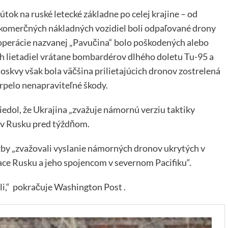
tok na ruské letecké základne po celej krajine – od
Z komerčných nákladných vozidiel boli odpaľované drony
i operácie nazvanej „Pavučina“ bolo poškodených alebo
h lietadiel vrátane bombardérov dlhého doletu Tu-95 a
oskvy však bola väčšina prilietajúcich dronov zostrelená
trpelo nenapraviteľné škody.
edol, že Ukrajina „zvažuje námornú verziu taktiky
m v Rusku pred týždňom.
žby „zvažovali vyslanie námorných dronov ukrytých v
ace Rusku a jeho spojencom v severnom Pacifiku“.
li,“ pokračuje Washington Post .