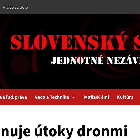
Práve sa deje
a a ľud.práva
Veda a Technika
Mafia/Krimi
Kultúra
ánuje útoky dronmi