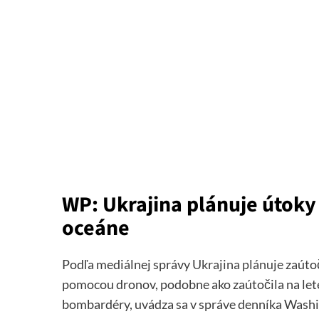
WP: Ukrajina plánuje útoky
oceáne
Podľa mediálnej správy
Ukrajina plánuje
zaútoč
pomocou dronov, podobne ako zaútočila na lete
bombardéry, uvádza sa v správe denníka Washi