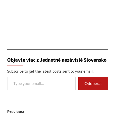
Objavte viac z Jednotné nezávislé Slovensko
Subscribe to get the latest posts sent to your email.
Type your email…
Odoberať
Post
Previous: