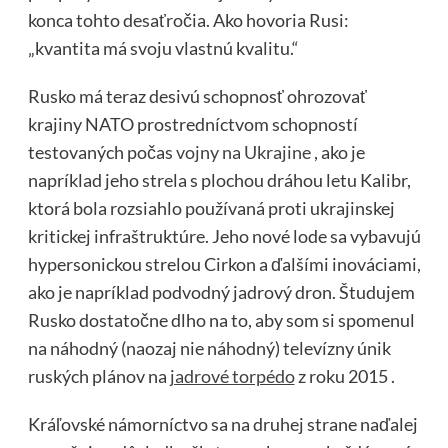
konca tohto desaťročia. Ako hovoria Rusi:
„kvantita má svoju vlastnú kvalitu.“
Rusko má teraz desivú schopnosť ohrozovať
krajiny NATO prostredníctvom schopností
testovaných počas
vojny na Ukrajine
, ako je
napríklad jeho strela s plochou dráhou letu Kalibr,
ktorá bola rozsiahlo používaná proti ukrajinskej
kritickej infraštruktúre. Jeho nové lode sa vybavujú
hypersonickou strelou Cirkon a ďalšími inováciami,
ako je napríklad podvodný jadrový dron. Študujem
Rusko dostatočne dlho na to, aby som si spomenul
na náhodný (naozaj nie náhodný) televízny únik
ruských plánov na
jadrové torpédo
z roku 2015 .
Kráľovské námorníctvo sa na druhej strane naďalej