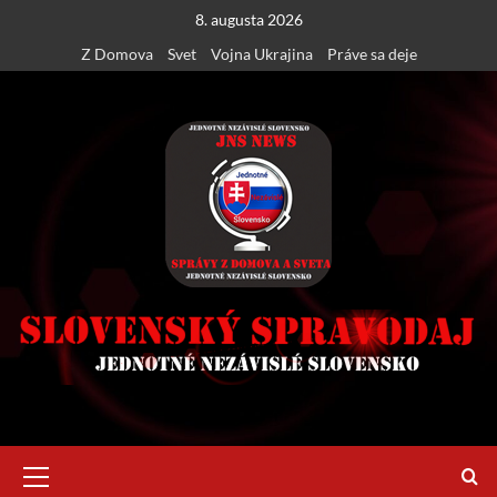
Skip
8. augusta 2026
to
Z Domova
Svet
Vojna Ukrajina
Práve sa deje
content
Primary
Menu