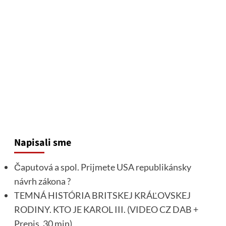
Napisali sme
Čaputová a spol. Prijmete USA republikánsky
návrh zákona ?
TEMNÁ HISTÓRIA BRITSKEJ KRÁĽOVSKEJ
RODINY. KTO JE KAROL III. (VIDEO CZ DAB +
Prepis, 30 min)