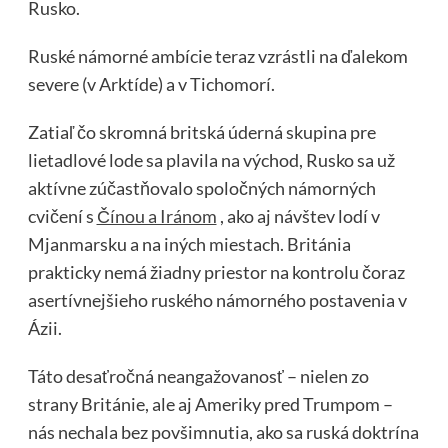
Rusko.
Ruské námorné ambície teraz vzrástli na ďalekom
severe (v Arktíde) a v Tichomorí.
Zatiaľ čo skromná britská úderná skupina pre
lietadlové lode sa plavila na východ, Rusko sa už
aktívne zúčastňovalo spoločných námorných
cvičení s
Čínou a Iránom
, ako aj návštev lodí v
Mjanmarsku a na iných miestach. Británia
prakticky nemá žiadny priestor na kontrolu čoraz
asertívnejšieho ruského námorného postavenia v
Ázii.
Táto desaťročná neangažovanosť – nielen zo
strany Británie, ale aj Ameriky pred Trumpom –
nás nechala bez povšimnutia, ako sa ruská doktrína