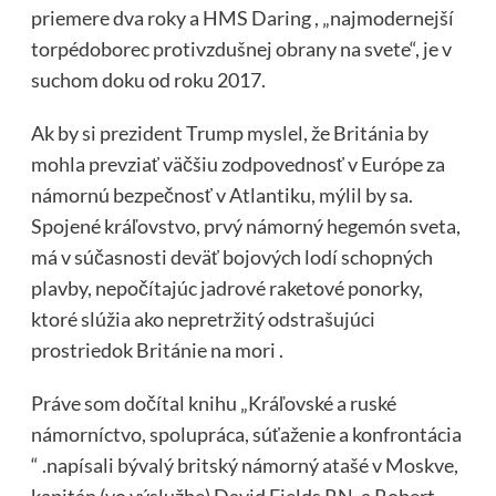
priemere dva roky a HMS Daring , „najmodernejší
torpédoborec protivzdušnej obrany na svete“, je v
suchom doku od roku 2017.
Ak by si prezident Trump myslel, že Británia by
mohla prevziať väčšiu zodpovednosť v Európe za
námornú bezpečnosť v Atlantiku, mýlil by sa.
Spojené kráľovstvo, prvý námorný hegemón sveta,
má v súčasnosti deväť bojových lodí schopných
plavby, nepočítajúc jadrové raketové ponorky,
ktoré slúžia ako nepretržitý odstrašujúci
prostriedok Británie na mori .
Práve som dočítal knihu „Kráľovské a ruské
námorníctvo, spolupráca, súťaženie a konfrontácia
“ .napísali bývalý britský námorný atašé v Moskve,
kapitán (vo výslužbe) David Fields RN, a Robert