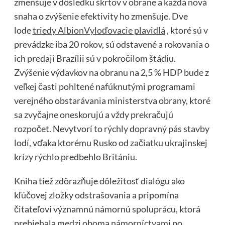
zmenšuje v dôsledku škrtov v obrane a každá nová
snaha o zvýšenie efektivity ho zmenšuje. Dve
lode
triedy AlbionVyloďovacie plavidlá
, ktoré sú v
prevádzke iba 20 rokov, sú odstavené a rokovania o
ich predaji Brazílii sú v pokročilom štádiu.
Zvýšenie výdavkov na obranu na 2,5 % HDP bude z
veľkej časti pohltené nafúknutými programami
verejného obstarávania ministerstva obrany, ktoré
sa zvyčajne oneskorujú a vždy prekračujú
rozpočet. Nevytvorí to rýchly dopravný pás stavby
lodí, vďaka ktorému Rusko od začiatku ukrajinskej
krízy rýchlo predbehlo Britániu.
Kniha tiež zdôrazňuje dôležitosť dialógu ako
kľúčovej zložky odstrašovania a pripomína
čitateľovi významnú námornú spoluprácu, ktorá
prebiehala medzi oboma námorníctvami po