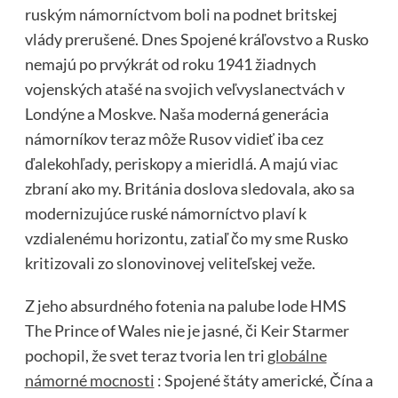
ruským námorníctvom boli na podnet britskej
vlády prerušené. Dnes Spojené kráľovstvo a Rusko
nemajú po prvýkrát od roku 1941 žiadnych
vojenských atašé na svojich veľvyslanectvách v
Londýne a Moskve. Naša moderná generácia
námorníkov teraz môže Rusov vidieť iba cez
ďalekohľady, periskopy a mieridlá. A majú viac
zbraní ako my. Británia doslova sledovala, ako sa
modernizujúce ruské námorníctvo plaví k
vzdialenému horizontu, zatiaľ čo my sme Rusko
kritizovali zo slonovinovej veliteľskej veže.
Z jeho absurdného fotenia na palube lode HMS
The Prince of Wales nie je jasné, či Keir Starmer
pochopil, že svet teraz tvoria len tri
globálne
námorné mocnosti
: Spojené štáty americké, Čína a