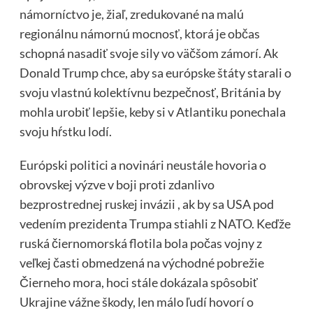
námorníctvo je, žiaľ, zredukované na malú
regionálnu námornú mocnosť, ktorá je občas
schopná nasadiť svoje sily vo väčšom zámorí. Ak
Donald Trump chce, aby sa európske štáty starali o
svoju vlastnú kolektívnu bezpečnosť, Británia by
mohla urobiť lepšie, keby si v Atlantiku ponechala
svoju hŕstku lodí.
Európski politici a novinári neustále hovoria o
obrovskej výzve v boji proti zdanlivo
bezprostrednej ruskej invázii , ak by sa USA pod
vedením prezidenta Trumpa stiahli z NATO. Keďže
ruská čiernomorská flotila bola počas vojny z
veľkej časti obmedzená na východné pobrežie
Čierneho mora, hoci stále dokázala spôsobiť
Ukrajine vážne škody, len málo ľudí hovorí o