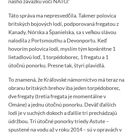
nášho záväzku voči NATO.“
Táto správa ma nepresvedčila. Takmer polovica
britských bojových lodí, podporovaná fregatou z
Kanady, Nórska a Španielska, sa s veľkou slávou
nalodila z Portsmouthu a Devonportu. Keď
hovorím polovica lodí, myslím tým konkrétne 1
lietadlovú loď, 1 torpédoborec, 1 fregatu a 1
útočnú ponorku. Presne tak, štyri plavidlá.
To znamená, že Kráľovské námorníctvo má teraz na
obranu britských brehov iba jeden torpédoborec,
dve fregaty (tretia fregata je momentálne v
Ománe) a jednu útočnú ponorku. Deväť ďalších
lodí je v suchých dokoch a ďalšie tri prechádzajú
údržbou. Tri útočné ponorky triedy Astute –
spustené na vodu až v roku 2014 – sú v opravách v