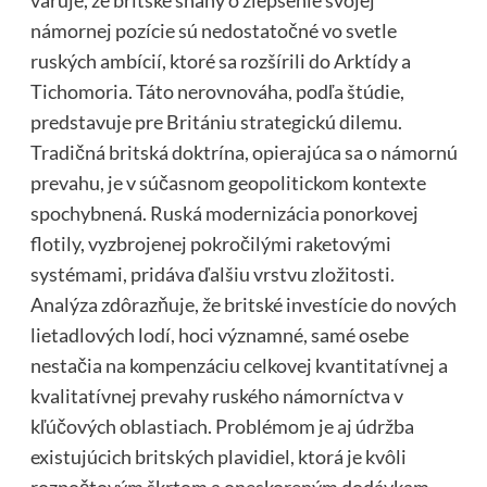
námornej pozície sú nedostatočné vo svetle
ruských ambícií, ktoré sa rozšírili do Arktídy a
Tichomoria. Táto nerovnováha, podľa štúdie,
predstavuje pre Britániu strategickú dilemu.
Tradičná britská doktrína, opierajúca sa o námornú
prevahu, je v súčasnom geopolitickom kontexte
spochybnená. Ruská modernizácia ponorkovej
flotily, vyzbrojenej pokročilými raketovými
systémami, pridáva ďalšiu vrstvu zložitosti.
Analýza zdôrazňuje, že britské investície do nových
lietadlových lodí, hoci významné, samé osebe
nestačia na kompenzáciu celkovej kvantitatívnej a
kvalitatívnej prevahy ruského námorníctva v
kľúčových oblastiach. Problémom je aj údržba
existujúcich britských plavidiel, ktorá je kvôli
rozpočtovým škrtom a oneskoreným dodávkam