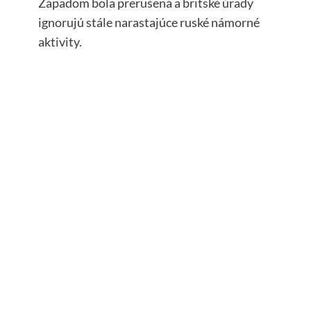
Západom bola prerušená a britské úrady
ignorujú stále narastajúce ruské námorné
aktivity.