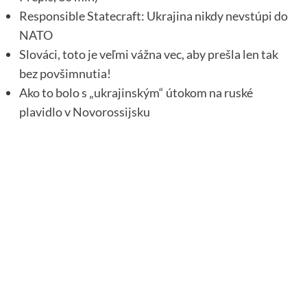
Responsible Statecraft: Ukrajina nikdy nevstúpi do
NATO
Slováci, toto je veľmi vážna vec, aby prešla len tak
bez povšimnutia!
Ako to bolo s „ukrajinským“ útokom na ruské
plavidlo v Novorossijsku