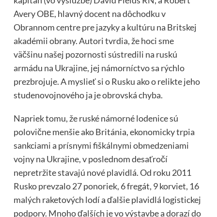
Avery OBE, hlavný docent na dôchodku v
Obrannom centre pre jazyky a kultúru na Britskej
akadémii obrany. Autori tvrdia, že hoci sme
väčšinu našej pozornosti sústredili na ruskú
armádu na Ukrajine, jej námorníctvo sa rýchlo
prezbrojuje. A myslieť si o Rusku ako o relikte jeho
studenovojnového ja je obrovská chyba.
Napriek tomu, že ruské námorné lodenice sú
polovične menšie ako Británia, ekonomicky trpia
sankciami a prísnymi fiškálnymi obmedzeniami
vojny na Ukrajine, v poslednom desaťročí
nepretržite stavajú nové plavidlá. Od roku 2011
Rusko prevzalo 27 ponoriek, 6 fregát, 9 korviet, 16
malých raketových lodí a ďalšie plavidlá logistickej
podpory. Mnoho ďalších je vo výstavbe a dorazí do