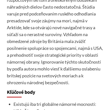
náhradných dielov často nedostatočná. Štúdia
varuje pred podceňovaním ruského odhodlania
presadzovať svoje záujmy na mori, najmä v
Arktíde, kde sa otvárajú nové navigačné trasy a
súťaží sa o nerastné suroviny. Vzhľadom na
obmedzené zdroje by Británia mala zvážiť
posilnenie spolupráce so spojencami, najmä s USA,
a prehodnotiť svoje strategické priority v oblasti
námornej obrany. Ignorovanie týchto skutočností
by podľa autora mohlo viesť k ďalšiemu oslabeniu
britskej pozície na svetových moriach a k
ohrozeniu národnej bezpečnosti.
Kľúčové body
Existujú iba tri globálne námorné mocnosti: