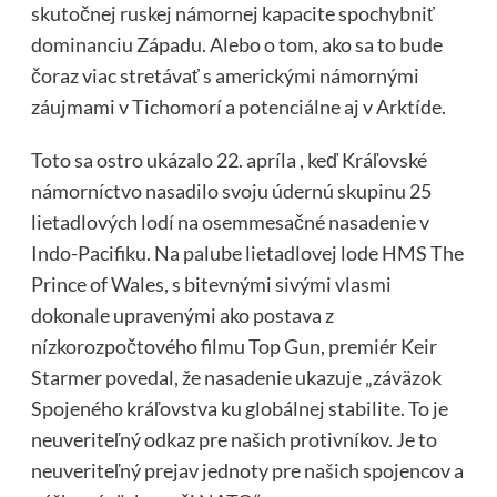
skutočnej ruskej námornej kapacite spochybniť
dominanciu Západu. Alebo o tom, ako sa to bude
čoraz viac stretávať s americkými námornými
záujmami v Tichomorí a potenciálne aj v Arktíde.
Toto sa ostro ukázalo 22. apríla , keď Kráľovské
námorníctvo nasadilo svoju údernú skupinu 25
lietadlových lodí na osemmesačné nasadenie v
Indo-Pacifiku. Na palube lietadlovej lode HMS The
Prince of Wales, s bitevnými sivými vlasmi
dokonale upravenými ako postava z
nízkorozpočtového filmu Top Gun, premiér Keir
Starmer povedal, že nasadenie ukazuje „záväzok
Spojeného kráľovstva ku globálnej stabilite. To je
neuveriteľný odkaz pre našich protivníkov. Je to
neuveriteľný prejav jednoty pre našich spojencov a