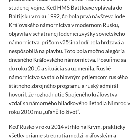
studenej vojne. Keď HMS Battleaxe vplávala do
Baltijsku v roku 1992, čo bola prvá návšteva lode
Kráľovského námorníctva v modernom Rusku,
objavila v schátranej lodenici zvyšky sovietskeho
námorníctva, pričom väčšina lodí bola hrdzavá a
nespôsobilá na plavbu. Toto bola možno alegória
dnešného Kráľovského námorníctva. Posuňme sa
do roku 2010 a situácia sa už menila. Ruské
námorníctvo sa stalo hlavným príjemcom ruského
štátneho zbrojného programu a ruský admirál
hovoril, že rozhodnutie Spojeného kráľovstva
vzdať sa námorného hliadkového lietadla Nimrod v
roku 2010 mu „uľahčilo život“.
Keď Rusko v roku 2014 vtrhlo na Krym, prakticky
všetky priame stretnutia medzi kráľovským a