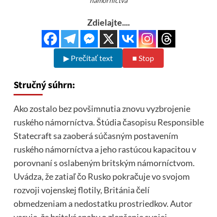
námorníctva
Zdielajte....
▶ Prečítať text
■ Stop
Stručný súhrn:
Ako zostalo bez povšimnutia znovu vyzbrojenie
ruského námorníctva. Štúdia časopisu Responsible
Statecraft sa zaoberá súčasným postavením
ruského námorníctva a jeho rastúcou kapacitou v
porovnaní s oslabeným britským námorníctvom.
Uvádza, že zatiaľ čo Rusko pokračuje vo svojom
rozvoji vojenskej flotily, Británia čelí
obmedzeniam a nedostatku prostriedkov. Autor
varuje, že britské snahy o zlepšenie svojej