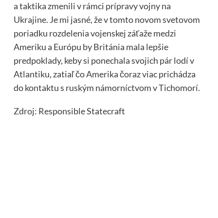
a taktika zmenili v rámci prípravy vojny na
Ukrajine. Je mi jasné, že v tomto novom svetovom
poriadku rozdelenia vojenskej záťaže medzi
Ameriku a Európu by Británia mala lepšie
predpoklady, keby si ponechala svojich pár lodí v
Atlantiku, zatiaľ čo Amerika čoraz viac prichádza
do kontaktu s ruským námorníctvom v Tichomorí.
Zdroj:
Responsible Statecraft