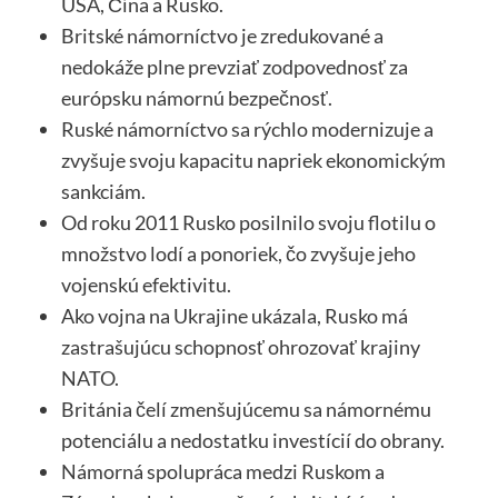
USA, Čína a Rusko.
Britské námorníctvo je zredukované a
nedokáže plne prevziať zodpovednosť za
európsku námornú bezpečnosť.
Ruské námorníctvo sa rýchlo modernizuje a
zvyšuje svoju kapacitu napriek ekonomickým
sankciám.
Od roku 2011 Rusko posilnilo svoju flotilu o
množstvo lodí a ponoriek, čo zvyšuje jeho
vojenskú efektivitu.
Ako vojna na Ukrajine ukázala, Rusko má
zastrašujúcu schopnosť ohrozovať krajiny
NATO.
Británia čelí zmenšujúcemu sa námornému
potenciálu a nedostatku investícií do obrany.
Námorná spolupráca medzi Ruskom a