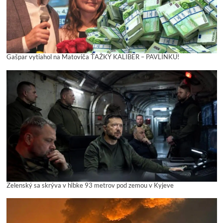
Gašpar vytiahol na Matoviča ŤAŽKÝ KALIBER – PAVLÍNKU!
Zelenský sa skrýva v hĺbke 93 metrov pod zemou v Kyjeve