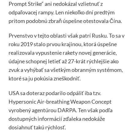
Prompt Strike“ ani nedokázal vzlietnuť z
odpaľovacej rampy. Len niekoľko dní predtým
pritom podobnú zbraň úspešne otestovala Čína.
Prvenstvo v tejto oblasti však patrí Rusku. To sa v
roku 2019 stalo prvou krajinou, ktorá úspešne
realizovala vypustenie rakety novej generácie,
údajne schopnej letieť až 27-krát rýchlejšie ako
zvuk a vyhýbať sa všetkým obranným systémom,
ktoré sa ju pokúsia zneškodniť.
USA sa doteraz podarilo odpáliť iba tzv.
Hypersonic Air-breathing Weapon Concept
vyrobený agentúrou DARPA. Ten však podľa
dostupných informácií zďaleka nedokáže
dosiahnuť takú rýchlosť.