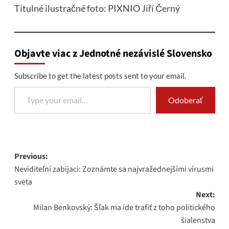
Titulné ilustračné foto: PIXNIO
Jiří Černý
Objavte viac z Jednotné nezávislé Slovensko
Subscribe to get the latest posts sent to your email.
Type your email…
Odoberať
Post
Previous:
Neviditeľní zabijaci: Zoznámte sa najvražednejšími vírusmi
navigation
sveta
Next:
Milan Benkovský: Šľak ma ide trafiť z toho politického
šialenstva