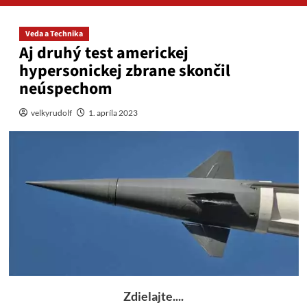
Veda a Technika
Aj druhý test americkej
hypersonickej zbrane skončil
neúspechom
velkyrudolf
1. apríla 2023
Zdielajte....