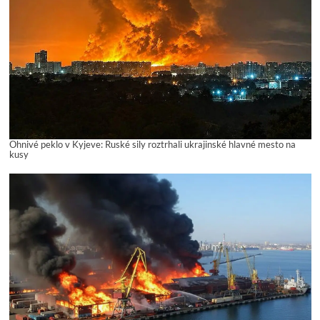
Ohnivé peklo v Kyjeve: Ruské sily roztrhali ukrajinské hlavné mesto na
kusy