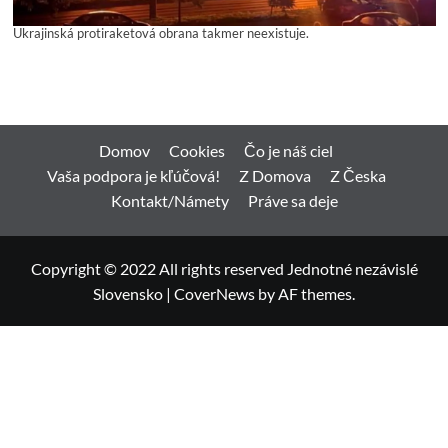
Ukrajinská protiraketová obrana takmer neexistuje.
Domov
Cookies
Čo je náš ciel
Vaša podpora je kľúčová!
Z Domova
Z Česka
Kontakt/Námety
Práve sa deje
Copyright © 2022 All rights reserved Jednotné nezávislé
Slovensko
|
CoverNews
by AF themes.