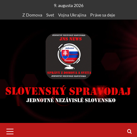
Skip
9. augusta 2026
to
Z Domova
Svet
Vojna Ukrajina
Práve sa deje
content
Primary
Menu