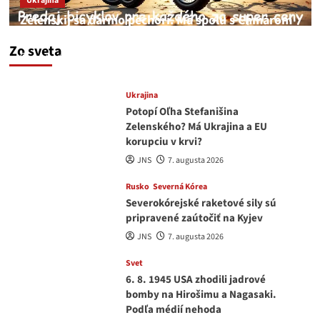
Ukrajina
Zelenskij sa darmo pechorí. Má spolu s Chmarom
a Drapatým nad čím rozmýšľať
Zo sveta
medvedar
8. augusta 2026
Ukrajina
Potopí Oľha Stefanišina
Zelenského? Má Ukrajina a EU
korupciu v krvi?
JNS
7. augusta 2026
Rusko
Severná Kórea
Severokórejské raketové sily sú
pripravené zaútočiť na Kyjev
JNS
7. augusta 2026
Svet
6. 8. 1945 USA zhodili jadrové
bomby na Hirošimu a Nagasaki.
Podľa médií nehoda