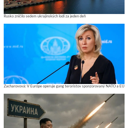
Rusko zničilo sedem ukrajinských lodí za jeden deň
Zacharovová: V Európe operuje gang teroristov sponzorovaný NATO a EÚ