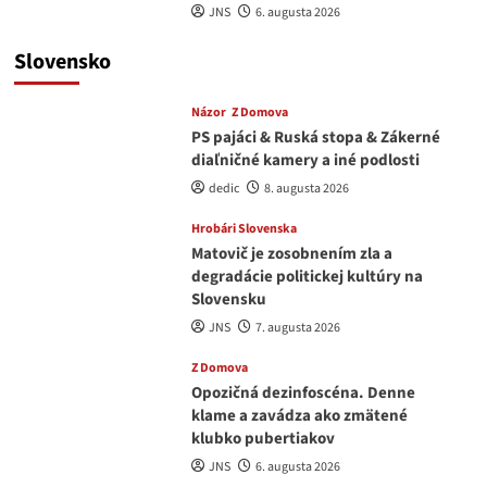
JNS
6. augusta 2026
Slovensko
Názor
Z Domova
PS pajáci & Ruská stopa & Zákerné
diaľničné kamery a iné podlosti
dedic
8. augusta 2026
Hrobári Slovenska
Matovič je zosobnením zla a
degradácie politickej kultúry na
Slovensku
JNS
7. augusta 2026
Z Domova
Opozičná dezinfoscéna. Denne
klame a zavádza ako zmätené
klubko pubertiakov
JNS
6. augusta 2026