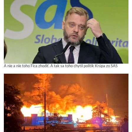
A nie a nie toho Fica zhodiť. A tak sa toho chytil politik Krúpa zo SAS