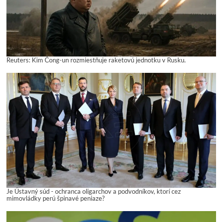
Reuters: Kim Čong-un rozmiestňuje raketovú jednotku v Rusku.
Je Ústavný súd - ochranca oligarchov a podvodníkov, ktorí cez
mimovládky perú špinavé peniaze?