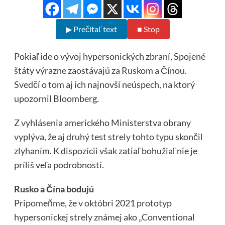
▶ Prečítať text
■ Stop
Pokiaľ ide o vývoj hypersonických zbraní, Spojené
štáty výrazne zaostávajú za Ruskom a Čínou.
Svedčí o tom aj ich najnovší neúspech, na ktorý
upozornil Bloomberg.
Z vyhlásenia amerického Ministerstva obrany
vyplýva, že aj druhý test strely tohto typu skončil
zlyhaním. K dispozícii však zatiaľ bohužiaľ nie je
príliš veľa podrobností.
Rusko a Čína bodujú
Pripomeňme, že v októbri 2021 prototyp
hypersonickej strely známej ako „Conventional