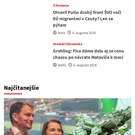
Z Domova
Otvoril Putin druhý front ŠVO voči
EÚ migrantmi v Ceuty? Len sa
pýtam
ferro
6. augusta 2026
Hrobári Slovenska
Grohling: Fica dáme dolu aj za cenu
chaosu po návrate Matoviča k moci
dedic
6. augusta 2026
Najčítanejšie