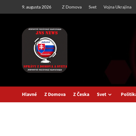
Skip
9. augusta 2026
Z Domova
Svet
Vojna Ukrajina
to
content
Hlavné
Z Domova
Z Česka
Svet
Politik