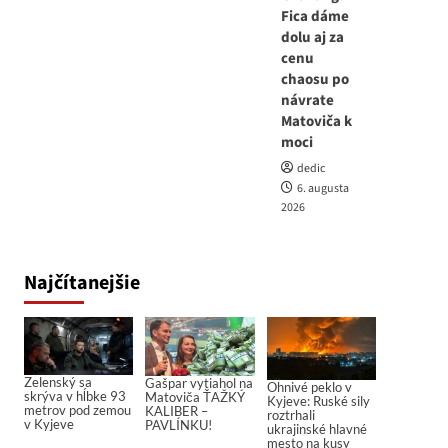
Fica dáme
dolu aj za
cenu
chaosu po
návrate
Matoviča k
moci
dedic
6. augusta
2026
Najčítanejšie
Zelenský sa
Gašpar vytiahol na
Ohnivé peklo v
skrýva v hĺbke 93
Matoviča ŤAŽKÝ
Kyjeve: Ruské sily
metrov pod zemou
KALIBER –
roztrhali
v Kyjeve
PAVLÍNKU!
ukrajinské hlavné
mesto na kusy