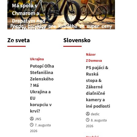
Má spolu s
Chmarom a
Drapatým nad
čím rozmýšľať
medvedar
Zo sveta
Slovensko
8. augusta 2026
Názor
Ukrajina
Z Domova
Potopí Oľha
PS pajáci &
Stefanišina
Ruská
Zelenského
stopa &
? Má
Zákerné
Ukrajina a
diaľničné
EU
kamery a
korupciu v
iné podlosti
krvi?
dedic
JNS
8. augusta
7. augusta
2026
2026