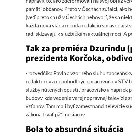
napraviť to, ako zdeformovali na svoj obraz ve
pamäti občanov. Preto v Čechách zúfalci, ako h
(veď preto sa už v Čechách nehovorí, že sa niekt
každá nová vláda menila redakciu spravodajstva
radi skĺzavajú k službičkám aktuálnej moci. A p
Tak za premiéra Dzurindu 
prezidenta Korčoka, obdiv
-rozvedčíka Pavla a vzorného sluhu zaoceánskyc
redaktorov a nepohodlných pracovníkov STV bo
služby nútených opustiť pracovisko a napriek 
budovy, kde vedenie verejnoprávnej televízie z
vzťahov. Tam mali byť zamestnanci televízie s
zákona trvať päť mesiacov.
Bola to absurdná situácia