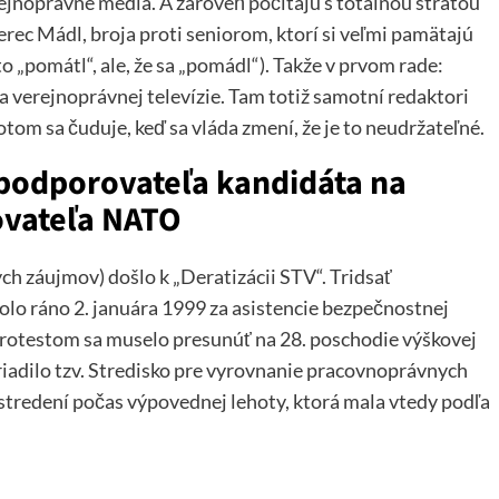
rejnoprávne médiá. A zároveň počítajú s totálnou stratou
erec Mádl, broja proti seniorom, ktorí si veľmi pamätajú
o „pomátl“, ale, že sa „pomádl“). Takže v prvom rade:
 verejnoprávnej televízie. Tam totiž samotní redaktori
otom sa čuduje, keď sa vláda zmení, že je to neudržateľné.
(podporovateľa kandidáta na
ovateľa NATO
h záujmov) došlo k „Deratizácii STV“. Tridsať
lo ráno 2. januára 1999 za asistencie bezpečnostnej
protestom sa muselo presunúť na 28. poschodie výškovej
riadilo tzv. Stredisko pre vyrovnanie pracovnoprávnych
ústredení počas výpovednej lehoty, ktorá mala vtedy podľa