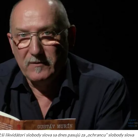
í likvidátori slobody slova sa dnes pasujú za „ochrancu“ slobody slova