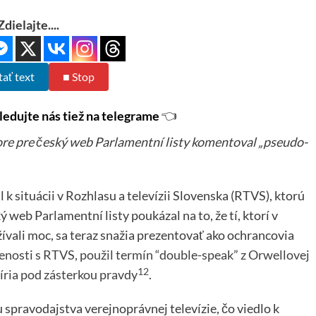
Zdielajte....
tať text
■ Stop
ledujte nás tiež na telegrame
👈
ore pre český web Parlamentní listy komentoval „pseudo-
 k situácii v Rozhlasu a televízii Slovenska (RTVS), ktorú
 web Parlamentní listy poukázal na to, že tí, ktorí v
ívali moc, sa teraz snažia prezentovať ako ochrancovia
nosti s RTVS, použil termín “double-speak” z Orwellovej
1
2
šíria pod zásterkou pravdy
.
spravodajstva verejnoprávnej televízie, čo viedlo k