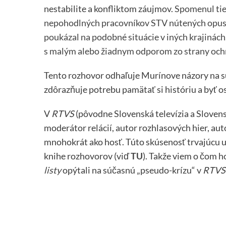
nestabilite a konfliktom záujmov.
Spomenul tiež
nepohodlných pracovníkov STV nútených opusti
poukázal na podobné situácie v iných krajinách
s malým alebo žiadnym odporom zo strany oc
Tento rozhovor odhaľuje Murínove názory na sú
zdôrazňuje potrebu pamätať si históriu a byť o
V
RTVS
(pôvodne Slovenská televízia a Sloven
moderátor relácií, autor rozhlasových hier, auto
mnohokrát ako hosť. Túto skúsenosť trvajúcu už
knihe rozhovorov (viď
TU
). Takže viem o čom 
listy
opýtali na súčasnú „pseudo-krízu“ v
RTVS