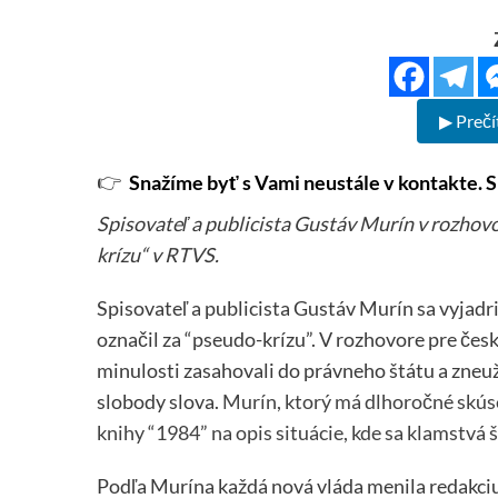
▶ Prečí
👉
Snažíme byť s Vami neustále v kontakte. S
Spisovateľ a publicista Gustáv Murín v rozhov
krízu“ v RTVS.
Spisovateľ a publicista Gustáv Murín sa vyjadril
označil za “pseudo-krízu”. V rozhovore pre český
minulosti zasahovali do právneho štátu a zneuž
slobody slova.
Murín, ktorý má dlhoročné skúse
knihy “1984” na opis situácie, kde sa klamstvá 
Podľa Murína každá nová vláda menila redakciu 