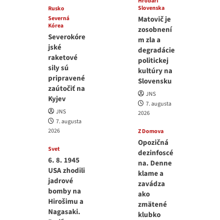
Hrobári
Slovenska
Rusko
Severná
Matovič je
Kórea
zosobnení
Severokóre
m zla a
jské
degradácie
raketové
politickej
sily sú
kultúry na
pripravené
Slovensku
zaútočiť na
JNS
Kyjev
7. augusta
JNS
2026
7. augusta
2026
Z Domova
Opozičná
Svet
dezinfoscé
6. 8. 1945
na. Denne
USA zhodili
klame a
jadrové
zavádza
bomby na
ako
Hirošimu a
zmätené
Nagasaki.
klubko