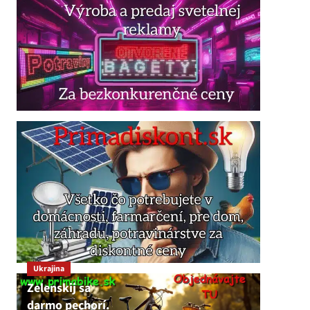
Ukrajina
Zelenskij sa
darmo pechorí.