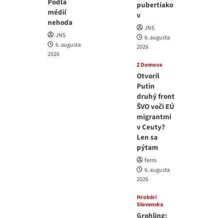
Podľa
pubertiako
médií
v
nehoda
JNS
JNS
6. augusta
6. augusta
2026
2026
Z Domova
Otvoril
Putin
druhý front
ŠVO voči EÚ
migrantmi
v Ceuty?
Len sa
pýtam
ferro
6. augusta
2026
Hrobári
Slovenska
Grohling: