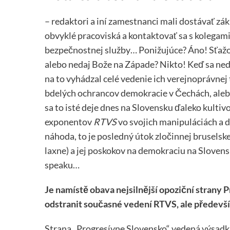
– redaktori a iní zamestnanci mali dostávať zá
obvyklé pracoviská a kontaktovať sa s kolegam
bezpečnostnej služby… Ponižujúce? Áno! Sťažo
alebo nedaj Bože na Západe? Nikto! Keď sa ned
na to vyhádzal celé vedenie ich verejnoprávnej 
bdelých ochrancov demokracie v Čechách, alebo
sa to isté deje dnes na Slovensku ďaleko kulti
exponentov
RTVS
vo svojich manipuláciách a d
náhoda, to je posledný útok zločinnej bruselske
laxne) a jej poskokov na demokraciu na Slove
speaku…
Je namístě obava nejsilnější opoziční strany 
odstranit současné vedení RTVS, ale předevš
Strana „Progresívne Slovensko“ vedená výsadká