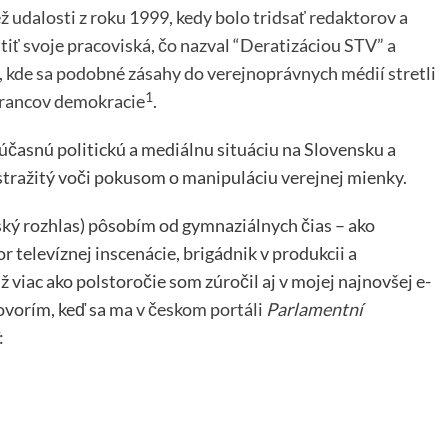
 udalosti z roku 1999, kedy bolo tridsať redaktorov a
ť svoje pracoviská, čo nazval “Deratizáciou STV” a
, kde sa podobné zásahy do verejnoprávnych médií stretli
1
hrancov demokracie
.
časnú politickú a mediálnu situáciu na Slovensku a
stražitý voči pokusom o manipuláciu verejnej mienky.
ský rozhlas) pôsobím od gymnaziálnych čias – ako
r televíznej inscenácie, brigádnik v produkcii a
 viac ako polstoročie som zúročil aj v mojej najnovšej e-
hovorím, keď sa ma
v českom portáli
Parlamentní
: