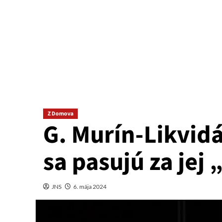
Z Domova
G. Murín-Likvidá
sa pasujú za jej
JNS
6. mája 2024