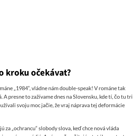
to kroku očekávat?
ománe „1984“, vládne nám double-speak! V románe tak
. A presne to zažívame dnes na Slovensku, kde tí, čo tu tri
eužívali svoju moc jačie, že vraj náprava tej deformácie
ujú za „ochrancu“ slobody slova, keď chce nová vláda