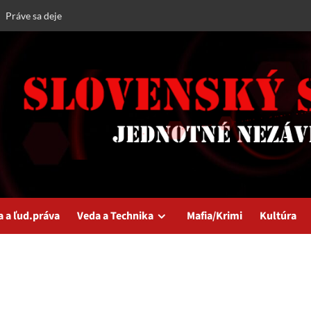
Práve sa deje
a a ľud.práva
Veda a Technika
Mafia/Krimi
Kultúra