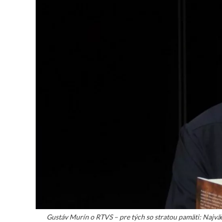
Gustáv Murín o RTVS – pre tých so stratou pamäti: Najväčš