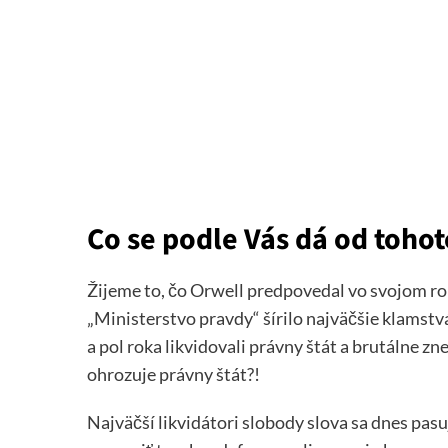
Co se podle Vás dá od toho
Žijeme to, čo Orwell predpovedal vo svojom r
„Ministerstvo pravdy“ šírilo najväčšie klamstvá
a pol roka likvidovali právny štát a brutálne zn
ohrozuje právny štát?!
Najväčší likvidátori slobody slova sa dnes pas