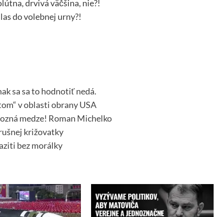
olútna, drvivá väčšina, nie?!
hlas do volebnej urny?!
nak sa sa to hodnotiť nedá.
itom“ v oblasti obrany USA
pozná medze! Roman Michelko
 rušnej križovatky
raziti bez morálky