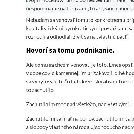
svojimi lockdownami a obmedzeniami? Nie, nezab
nespomíname na tú šikanu, tú aroganciu moci, 
Nebudem sa venovať tomuto konkrétnemu príp
kapitalistickými byrokratickými prekážkami sa p
rozhodli a odhodlali živiť sa na „vlastnú päsť“.
Hovorí sa tomu podnikanie.
Ale čomu sa chcem venovať, je toto. Dnes opäť 
v dobe covid kamennej, im pritakávali, dlhé ho
sa vypytovali, tí, čo ľud slovenský absolútne 
to zachutilo.
Zachutila im moc nad všetkým, nad všetkými.
Zachutilo im sa hrať na bohov, zachutilo im sa
a slobody vlastného národa…jednoducho nad všet