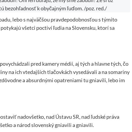
udli! Oni len dúfajú, že my sme zabudli! Že si už
tú bezohľadnosť k obyčajným ľuďom. /poz. red./
adu, lebo s najväčšou pravdepodobnosťou s týmito
otykajú všetci poctiví ľudia na Slovensku, ktorí sa
povychádzali pred kamery médií, aj tých a hlavne tých, čo
diny na ich vtedajších tlačovkách vysedávali a na somariny
bezdôvodne a absurdnými opatreniami tu gniavili, lebo im
 postaviť nadovšetko, nad Ústavu SR, nad ľudské práva
ko a národ slovenský gniavili a gniavili.