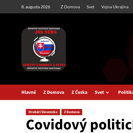
Skip
8. augusta 2026
Z Domova
Svet
Vojna Ukrajina
to
content
Hlavné
Z Domova
Z Česka
Svet
Politik
Hrobári Slovenska
Z Domova
Covidový politic