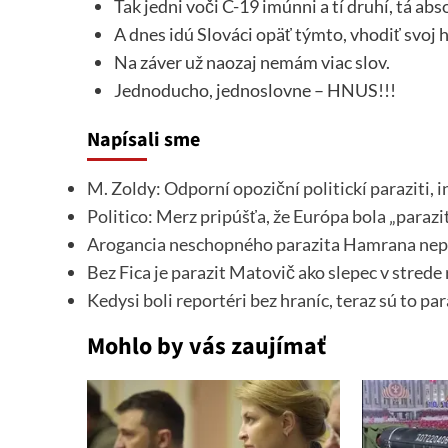
Tak jedni voči C-19 imúnni a tí druhí, tá abs
A dnes idú Slováci opäť týmto, vhodiť svoj 
Na záver už naozaj nemám viac slov.
Jednoducho, jednoslovne – HNUS!!!
Napísali sme
M. Zoldy: Odporní opoziční politickí paraziti, i
Politico: Merz pripúšťa, že Európa bola „paraz
Arogancia neschopného parazita Hamrana ne
Bez Fica je parazit Matovič ako slepec v strede
Kedysi boli reportéri bez hraníc, teraz sú to pa
Mohlo by vás zaujímať