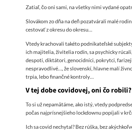
Zatiaľ, čo oni sami, na všetky nimi vydané opatr
Slovákom zo dňa na deň pozatvárali malé rodinn
cestovať z okresu do okresu…
Vtedy krachovali takéto podnikateľské subjekty
ich majitelia, živitelia rodín, sa psychicky rúcali
despoti, diktátori, genocidníci, pokrytci, farize
nespravodlivé…, že slovenskí, hlavne malí živn
trpia, lebo finančné kontroly…
V tej dobe covidovej, oni čo robili?
To si už nepamätáme, ako istý, vtedy podpredse
počas najprísnejšieho lockdownu popíjali v kr
Ich sa covid nechytal? Bez rúška, bez akýchkoľv