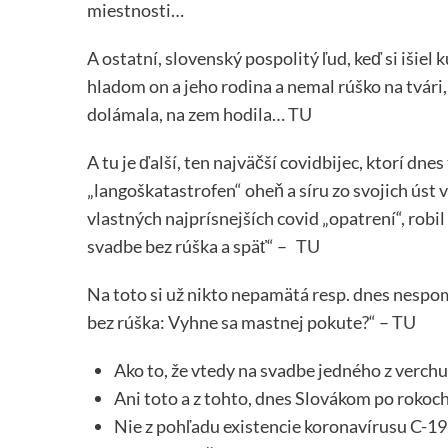
miestnosti…
A ostatní, slovenský pospolitý ľud, keď si išiel
hladom on a jeho rodina a nemal rúško na tvár
dolámala, na zem hodila…
TU
A tu je ďalší, ten najväčší covidbijec, ktorí dne
„langoškatastrofen“ oheň a síru zo svojich úst 
vlastných najprísnejších covid „opatrení“, rob
svadbe bez rúška a späť“ –
TU
Na toto si už nikto nepamätá resp. dnes nespo
bez rúška: Vyhne sa mastnej pokute?“ –
TU
Ako to, že vtedy na svadbe jedného z verch
Ani toto a z tohto, dnes Slovákom po rokoc
Nie z pohľadu existencie koronavírusu C-19