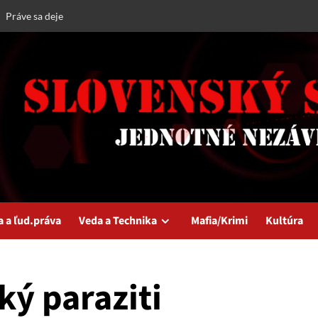
Práve sa deje
a a ľud.práva
Veda a Technika
Mafia/Krimi
Kultúra
ký paraziti