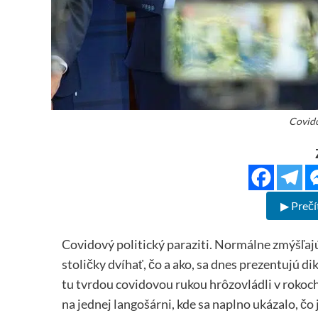
Covido
▶ Prečí
Covidový politický paraziti. Normálne zmýšľaj
stoličky dvíhať, čo a ako, sa dnes prezentujú dik
tu tvrdou covidovou rukou hrôzovládli v rokoch
na jednej langošárni, kde sa naplno ukázalo, čo 