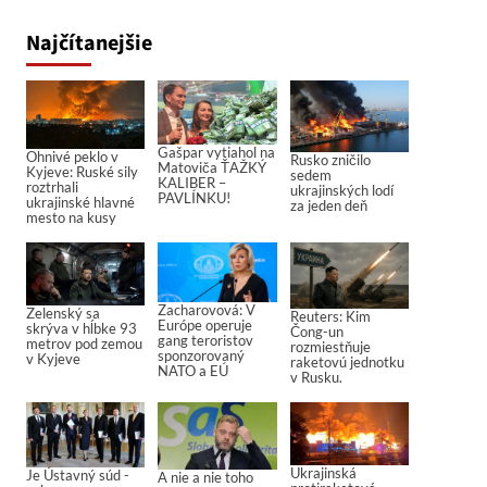
Najčítanejšie
Gašpar vytiahol na
Ohnivé peklo v
Rusko zničilo
Matoviča ŤAŽKÝ
Kyjeve: Ruské sily
sedem
KALIBER –
roztrhali
ukrajinských lodí
PAVLÍNKU!
ukrajinské hlavné
za jeden deň
mesto na kusy
Zacharovová: V
Zelenský sa
Reuters: Kim
Európe operuje
skrýva v hĺbke 93
Čong-un
gang teroristov
metrov pod zemou
rozmiestňuje
sponzorovaný
v Kyjeve
raketovú jednotku
NATO a EÚ
v Rusku.
Ukrajinská
Je Ústavný súd -
A nie a nie toho