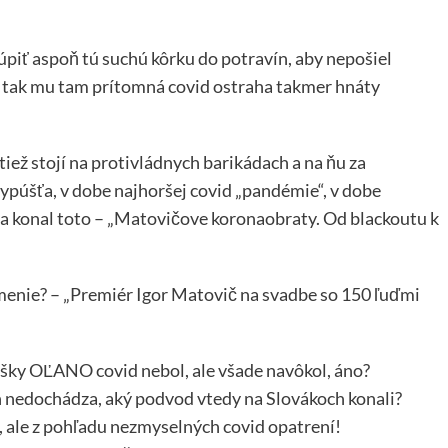
 kúpiť aspoň tú suchú kôrku do potravín, aby nepošiel
i, tak mu tam prítomná covid ostraha takmer hnáty
s tiež stojí na protivládnych barikádach a na ňu za
vypúšťa, v dobe najhoršej covid „pandémie“, v dobe
il a konal toto – „Matovičove koronaobraty. Od blackoutu k
menie? – „Premiér Igor Matovič na svadbe so 150 ľuďmi
ušky OĽANO covid nebol, ale všade navôkol, áno?
h nedochádza, aký podvod vtedy na Slovákoch konali?
, ale z pohľadu nezmyselných covid opatrení!