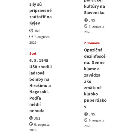
politickej
sily sú
kultúry na
pripravené
Slovensku
zaútočiť na
JNS
Kyjev
7. augusta
JNS
2026
7. augusta
2026
Z Domova
Opozičná
Svet
dezinfoscé
6. 8. 1945
na. Denne
USA zhodili
klame a
jadrové
zavádza
bomby na
ako
Hirošimu a
zmätené
Nagasaki.
klubko
Podľa
pubertiako
médií
v
nehoda
JNS
JNS
6. augusta
6. augusta
2026
2026