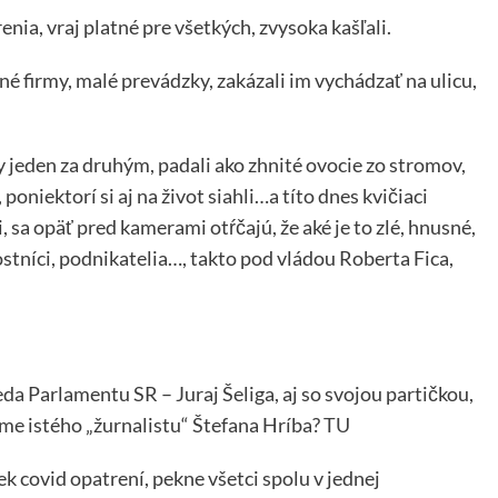
enia, vraj platné pre všetkých, zvysoka kašľali.
é firmy, malé prevádzky, zakázali im vychádzať na ulicu,
 jeden za druhým, padali ako zhnité ovocie zo stromov,
, poniektorí si aj na život siahli…a títo dnes kvičiaci
ji, sa opäť pred kamerami otŕčajú, že aké je to zlé, hnusné,
ostníci, podnikatelia…, takto pod vládou Roberta Fica,
da Parlamentu SR – Juraj Šeliga, aj so svojou partičkou,
čme istého „žurnalistu“ Štefana Hríba?
TU
ek covid opatrení, pekne všetci spolu v jednej