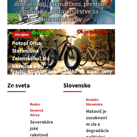
Ukrajina
Potopí Oľha
Stefanišina
Zelenského? Má
Ukrajina a EU
korupciu v krvi?
JNS
Zo sveta
Slovensko
7. augusta 2026
Hrobári
Rusko
Slovenska
Severná
Matovič je
Kórea
zosobnení
Severokóre
m zla a
jské
degradácie
raketové