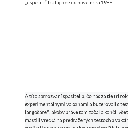
„úspešne“ budujeme od novembra 1989.
A títo samozvaní spasitelia, čo nás za tie tri ro
experimentálnymi vakcínami a buzerovali s tes
langošáreň, akoby práve tam začal a končil všet
mastili vrecká na predražených testoch a vakcín