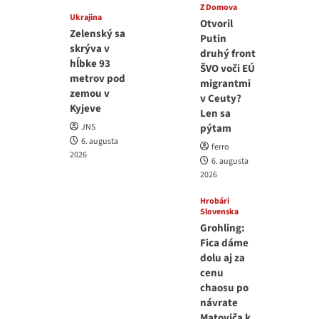
Z Domova
Ukrajina
Otvoril
Zelenský sa
Putin
skrýva v
druhý front
hĺbke 93
ŠVO voči EÚ
metrov pod
migrantmi
zemou v
v Ceuty?
Kyjeve
Len sa
JNS
pýtam
6. augusta
ferro
2026
6. augusta
2026
Hrobári
Slovenska
Grohling:
Fica dáme
dolu aj za
cenu
chaosu po
návrate
Matoviča k