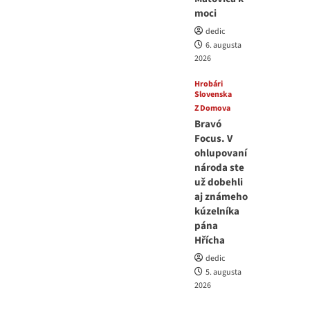
moci
dedic
6. augusta
2026
Hrobári
Slovenska
Z Domova
Bravó
Focus. V
ohlupovaní
národa ste
už dobehli
aj známeho
kúzelníka
pána
Hřícha
dedic
5. augusta
2026