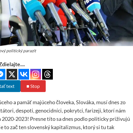
vý politický parazit
Zdielajte....
tať text
■ Stop
úceho a pamäť majúceho človeka, Slováka, musí dnes zo
tátori, despoti, genocidníci, pokrytci, farizeji, ktorí nám
 2020-2023! Presne títo sa dnes podlo politicky priživujú
je to zač ten slovenský kapitalizmus, ktorý si tu tak