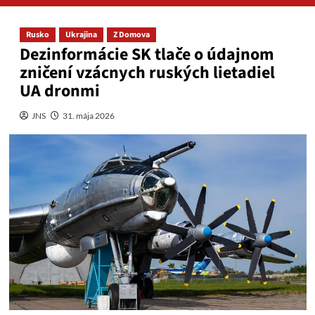
Rusko
Ukrajina
Z Domova
Dezinformácie SK tlače o údajnom
zničení vzácnych ruských lietadiel
UA dronmi
JNS
31. mája 2026