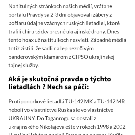
Na titulných stránkach našich médií, vrátane
portálu Pravdy sa 2-3 dni objavovali zábery z
požiaru údajne vzácnych ruských lietadiel, ktoré
trafili chirurgicky presné ukrajinské drony. Dnes
tento hoax už na titulkoch nesvieti. Západné médiá
totiž zistili, že sadli na lep bezočivým
banderovským klamárom z CIPSO ukrajinskej
tajnej služby.
Aká je skutočná pravda o týchto
lietadlách ? Nech sa páči:
Protiponorkové lietadlá TU-142 MK a TU-142 MR
neboli vo vlastníctve Ruska ale vo vlastníctve
UKRAJINY. Do Taganrogu sa dostali z
ukrajinského Nikolajeva ešte v rokoch 1998 a 2002.