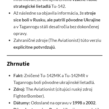
strategické lietadlá
Tu‑142.
Až následne sa objavila informácia, že
stroje
síce boli v Rusku, ale patrili pôvodne Ukrajine
a v Taganrogu stáli desaťročia bez dokončenej
opravy.
Zahraničné zdroje (The Aviationist) túto verziu
explicitne potvrdzujú
.
Zhrnutie
Fakt:
Zničené Tu‑142MK a Tu‑142MR v
Taganrogu boli pôvodne ukrajinské lietadlá.
Zdroj:
The Aviationist (citujúci ruský zdroj
FighterBomber).
Dátumy:
Odoslané na opravu v
1998
a
2002
.