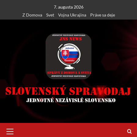
Skip
7. augusta 2026
to
Z Domova
Svet
Vojna Ukrajina
Práve sa deje
content
Primary
Menu