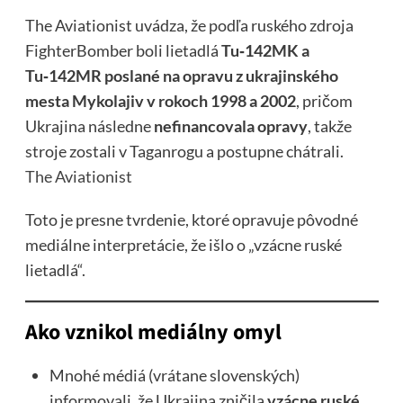
The Aviationist uvádza, že podľa ruského zdroja
FighterBomber boli lietadlá
Tu‑142MK a
Tu‑142MR poslané na opravu z ukrajinského
mesta Mykolajiv v rokoch 1998 a 2002
, pričom
Ukrajina následne
nefinancovala opravy
, takže
stroje zostali v Taganrogu a postupne chátrali.
The Aviationist
Toto je presne tvrdenie, ktoré opravuje pôvodné
mediálne interpretácie, že išlo o „vzácne ruské
lietadlá“.
Ako vznikol mediálny omyl
Mnohé médiá (vrátane slovenských)
informovali, že Ukrajina zničila
vzácne ruské