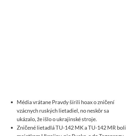
Média vrátane Pravdy šírili hoax o zničení
vzácnych ruských lietadiel, no neskôr sa
ukázalo, že išlo o ukrajinské stroje.
Zničené lietadlá TU-142 MK a TU-142 MR boli