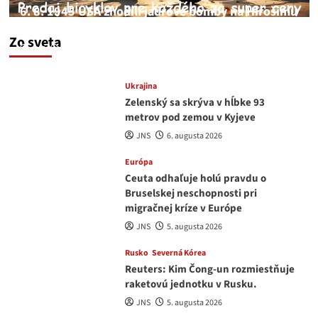
6. 8. 1945 USA zhodili jadrové bomby na Hirošimu
a Nagasaki. Podľa médií nehoda
Zo sveta
JNS
6. augusta 2026
Ukrajina
Zelenský sa skrýva v hĺbke 93
metrov pod zemou v Kyjeve
JNS
6. augusta 2026
Európa
Ceuta odhaľuje holú pravdu o
Bruselskej neschopnosti pri
migračnej kríze v Európe
JNS
5. augusta 2026
Rusko
Severná Kórea
Reuters: Kim Čong-un rozmiestňuje
raketovú jednotku v Rusku.
JNS
5. augusta 2026