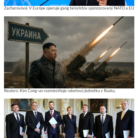
Zacharovová: V Európe operuje gang teroristov sponzorovaný NATO a EÚ
Reuters: Kim Čong-un rozmiestňuje raketovú jednotku v Rusku.