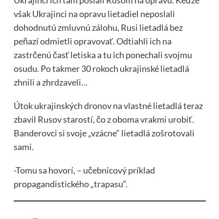
Ukrajinci ich tam poslali Rusom na opravu. Keďže
však Ukrajinci na opravu lietadiel neposlali
dohodnutú zmluvnú zálohu, Rusi lietadlá bez
peňazí odmietli opravovať. Odtiahli ich na
zastrčenú časť letiska a tu ich ponechali svojmu
osudu. Po takmer 30 rokoch ukrajinské lietadlá
zhnili a zhrdzaveli…
Útok ukrajinských dronov na vlastné lietadlá teraz
zbavil Rusov starostí, čo z oboma vrakmi urobiť.
Banderovci si svoje „vzácne“ lietadlá zošrotovali
sami.
-Tomu sa hovorí, – učebnicový príklad
propagandistického „trapasu“.