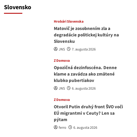
Slovensko
Hrobári Slovenska
Matovič je zosobnením zla a
degradácie politickej kultúry na
Slovensku
JNS
7. augusta 2026
Z Domova
Opozičná dezinfoscéna. Denne
klame a zavádza ako zmätené
klubko pubertiakov
JNS
6. augusta 2026
Z Domova
Otvoril Putin druhý front ŠVO voči
EÚ migrantmi v Ceuty? Len sa
pýtam
ferro
6. augusta 2026