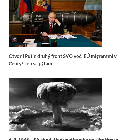
Otvoril Putin druhý front ŠVO voči EÚ migrantmi v
Ceuty? Len sa pýtam
6. 8. 1945 USA zhodili jadrové bomby na Hirošimu a