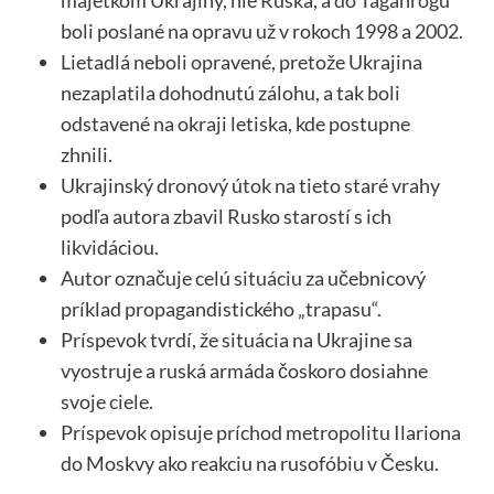
majetkom Ukrajiny, nie Ruska, a do Taganrogu
boli poslané na opravu už v rokoch 1998 a 2002.
Lietadlá neboli opravené, pretože Ukrajina
nezaplatila dohodnutú zálohu, a tak boli
odstavené na okraji letiska, kde postupne
zhnili.
Ukrajinský dronový útok na tieto staré vrahy
podľa autora zbavil Rusko starostí s ich
likvidáciou.
Autor označuje celú situáciu za učebnicový
príklad propagandistického „trapasu“.
Príspevok tvrdí, že situácia na Ukrajine sa
vyostruje a ruská armáda čoskoro dosiahne
svoje ciele.
Príspevok opisuje príchod metropolitu Ilariona
do Moskvy ako reakciu na rusofóbiu v Česku.