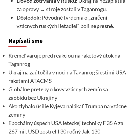
Dôvod zotrvania v Rusku:
Ukrajina nezaplatila
za opravy → stroje zostali v Taganrogu.
Dôsledok:
Pôvodné tvrdenia o „zničení
vzácnych ruských lietadiel“ boli
nepresné
.
Napísali sme
Kremeľ varuje pred reakciou na raketový útok na
Taganrog
Ukrajina zaútočila v noci na Taganrog šiestimi USA
raketami ATACMS
Globálne preteky o kovy vzácnych zemín sa
zaobídu bez Ukrajiny
Ako zlyhalo úsilie Kyjeva nalákať Trumpa na vzácne
zeminy
Epochálny úspech USA leteckej techniky F 35 A za
267 mil. USD zostrelil 30 ročný Jak-130