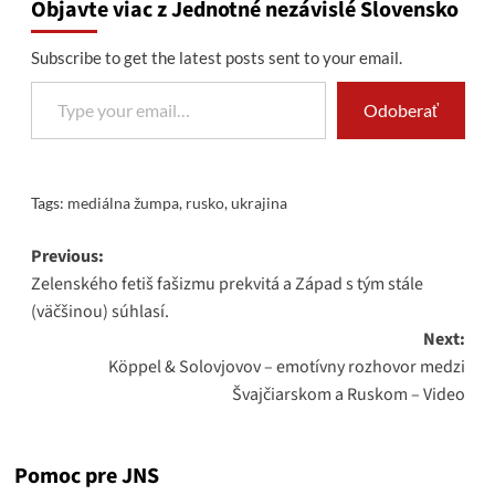
Objavte viac z Jednotné nezávislé Slovensko
Subscribe to get the latest posts sent to your email.
Type your email…
Odoberať
Tags:
mediálna žumpa
,
rusko
,
ukrajina
Post
Previous:
Zelenského fetiš fašizmu prekvitá a Západ s tým stále
navigation
(väčšinou) súhlasí.
Next:
Köppel & Solovjovov – emotívny rozhovor medzi
Švajčiarskom a Ruskom – Video
Pomoc pre JNS