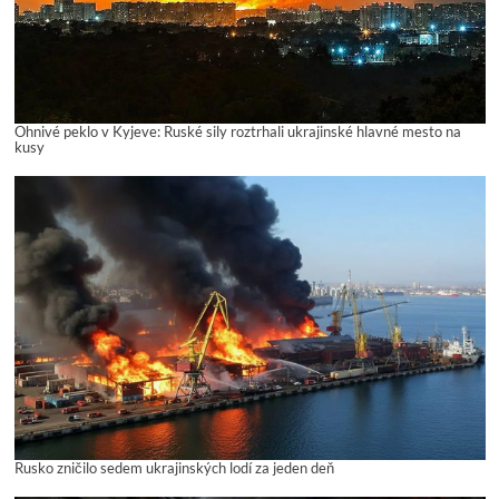
Ohnivé peklo v Kyjeve: Ruské sily roztrhali ukrajinské hlavné mesto na
kusy
Rusko zničilo sedem ukrajinských lodí za jeden deň