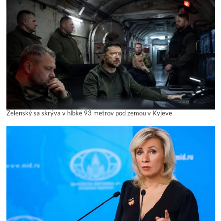
Zelenský sa skrýva v hĺbke 93 metrov pod zemou v Kyjeve