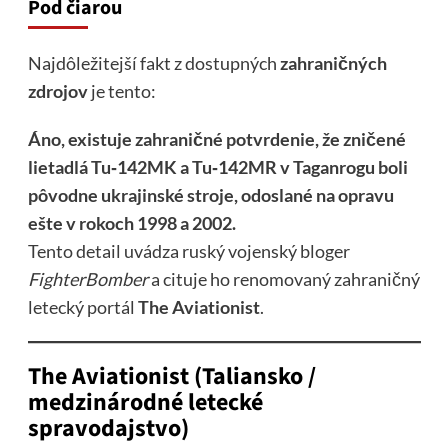
Pod čiarou
Najdôležitejší fakt z dostupných
zahraničných
zdrojov
je tento:
Áno, existuje zahraničné potvrdenie, že zničené
lietadlá Tu‑142MK a Tu‑142MR v Taganrogu boli
pôvodne ukrajinské stroje, odoslané na opravu
ešte v rokoch 1998 a 2002.
Tento detail uvádza ruský vojenský bloger
FighterBomber
a cituje ho renomovaný zahraničný
letecký portál
The Aviationist
.
The Aviationist (Taliansko /
medzinárodné letecké
spravodajstvo)