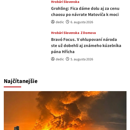
Hrobári Slovenska
Grohling: Fica dáme dolu aj za cenu
chaosu po návrate Matoviča k moci
dedic
6. augusta 2026
Hrobári Slovenska
Z Domova
Bravó Focus. V ohlupovaní národa
ste už dobehli aj známeho kúzelníka
pána Hřícha
dedic
5. augusta 2026
Najčítanejšie