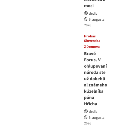
moci
dedic
6. augusta
2026
Hrobári
Slovenska
Z Domova
Bravó
Focus. V
ohlupovaní
národa ste
už dobehli
aj známeho
kúzelníka
pána
Hřícha
dedic
5. augusta
2026