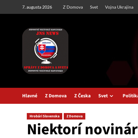
Skip
7. augusta 2026
Z Domova
Svet
Vojna Ukrajina
to
content
Hlavné
Z Domova
Z Česka
Svet
Politik
Hrobári Slovenska
Z Domova
Niektorí novinár