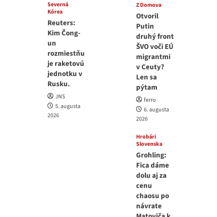
Severná
Z Domova
Kórea
Otvoril
Reuters:
Putin
Kim Čong-
druhý front
un
ŠVO voči EÚ
rozmiestňu
migrantmi
je raketovú
v Ceuty?
jednotku v
Len sa
Rusku.
pýtam
JNS
ferro
5. augusta
6. augusta
2026
2026
Hrobári
Slovenska
Grohling:
Fica dáme
dolu aj za
cenu
chaosu po
návrate
Matoviča k