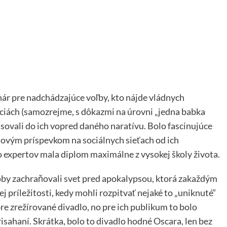
enár pre nadchádzajúce voľby, kto nájde vládnych
ciách (samozrejme, s dôkazmi na úrovni „jedna babka
pasovali do ich vopred daného naratívu. Bolo fascinujúce
 novým príspevkom na sociálnych sieťach od ich
 expertov mala diplom maximálne z vysokej školy života.
koby zachraňovali svet pred apokalypsou, ktorá zakaždým
ždej príležitosti, kedy mohli rozpitvať nejaké to „uniknuté“
re zrežírované divadlo, no pre ich publikum to bolo
isahaní. Skrátka, bolo to divadlo hodné Oscara, len bez