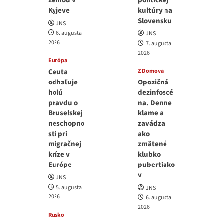
zemou v
politickej
Kyjeve
kultúry na
Slovensku
JNS
6. augusta
JNS
2026
7. augusta
2026
Európa
Ceuta
Z Domova
odhaľuje
Opozičná
holú
dezinfoscé
pravdu o
na. Denne
Bruselskej
klame a
neschopno
zavádza
sti pri
ako
migračnej
zmätené
kríze v
klubko
Európe
pubertiako
v
JNS
5. augusta
JNS
2026
6. augusta
2026
Rusko