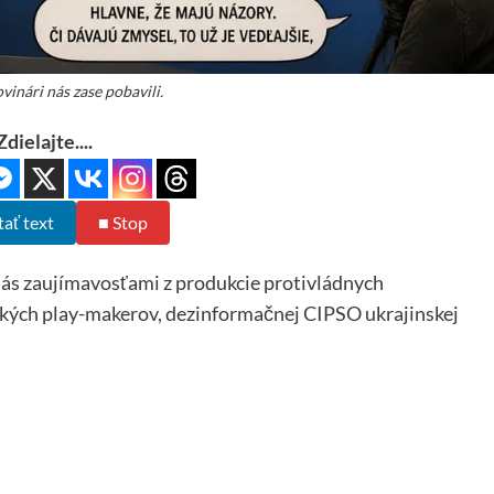
vinári nás zase pobavili.
Zdielajte....
tať text
■ Stop
 nás zaujímavosťami z produkcie protivládnych
kých play-makerov, dezinformačnej CIPSO ukrajinskej