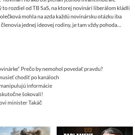
to rozdiel od TB SaS, na ktorej novinári liberálom kládli
. Holečková mohla na azda každú novinársku otázku iba
 členovia jednej ideovej rodiny, je tam vždy pohoda…
 novinárke“ Prečo by nemohol povedať pravdu?
musieť chodiť po kanáloch
a manipulujú informácie
 skutočne šokovali!
covi minister Takáč