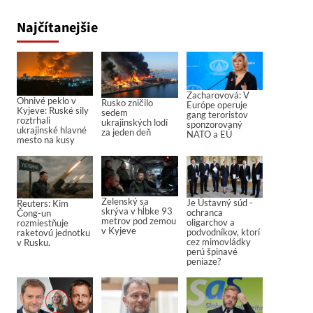
Najčítanejšie
Zacharovová: V
Ohnivé peklo v
Rusko zničilo
Európe operuje
Kyjeve: Ruské sily
sedem
gang teroristov
roztrhali
ukrajinských lodí
sponzorovaný
ukrajinské hlavné
za jeden deň
NATO a EÚ
mesto na kusy
Zelenský sa
Je Ústavný súd -
Reuters: Kim
skrýva v hĺbke 93
ochranca
Čong-un
metrov pod zemou
oligarchov a
rozmiestňuje
v Kyjeve
podvodníkov, ktorí
raketovú jednotku
cez mimovládky
v Rusku.
perú špinavé
peniaze?