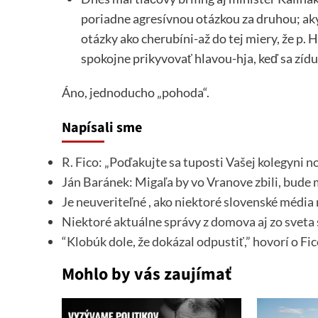
poriadne agresívnou otázkou za druhou; aký 
otázky ako cherubíni-až do tej miery, že p
spokojne prikyvovať hlavou-hja, keď sa zídu
Áno, jednoducho „pohoda“.
Napísali sme
R. Fico: „Poďakujte sa tuposti Vašej kolegyni
Ján Baránek: Migaľa by vo Vranove zbili, bude 
Je neuveriteľné , ako niektoré slovenské médi
Niektoré aktuálne správy z domova aj zo sveta
“Klobúk dole, že dokázal odpustiť,” hovorí o Fi
Mohlo by vás zaujímať