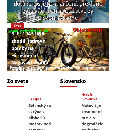
Svet
6. 8. 1945 USA
zhodili jadrové
bomby na
Hirošimu a
Nagasaki. Podľa
médií nehoda
JNS
Zo sveta
Slovensko
6. augusta 2026
Hrobári
Ukrajina
Slovenska
Zelenský sa
Matovič je
skrýva v
zosobnení
hĺbke 93
m zla a
metrov pod
degradácie