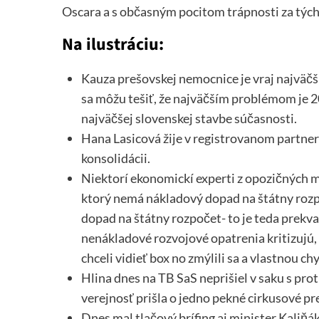
Oscara a s občasným pocitom trápnosti za tých, 
Na ilustráciu:
Kauza prešovskej nemocnice je vraj najväčš
sa môžu tešiť, že najväčším problémom je 2
najväčšej slovenskej stavbe súčasnosti.
Hana Lasicová žije v registrovanom partners
konsolidácii.
Niektorí ekonomickí experti z opozičných m
ktorý nemá nákladový dopad na štátny rozp
dopad na štátny rozpočet- to je teda prekvape
nenákladové rozvojové opatrenia kritizujú, že
chceli vidieť box no zmýlili sa a vlastnou ch
Hlina dnes na TB SaS neprišiel v saku s pr
verejnosť prišla o jedno pekné cirkusové p
Dnes mal tlačový brífing aj minister Kaliňák