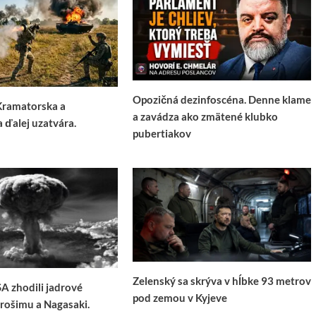
Opozičná dezinfoscéna. Denne klame
Kramatorska a
a zavádza ako zmätené klubko
a ďalej uzatvára.
pubertiakov
Zelenský sa skrýva v hĺbke 93 metrov
SA zhodili jadrové
pod zemou v Kyjeve
rošimu a Nagasaki.