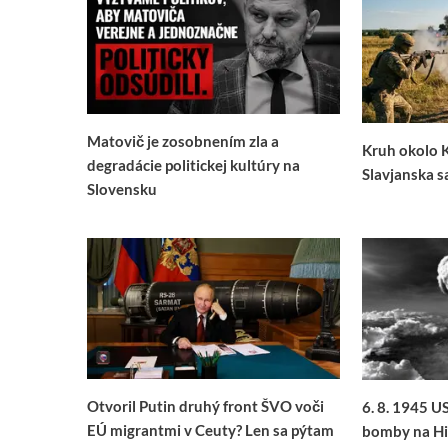
Matovič je zosobnením zla a
Kruh okolo 
degradácie politickej kultúry na
Slavjanska s
Slovensku
Otvoril Putin druhý front ŠVO voči
6. 8. 1945 U
EÚ migrantmi v Ceuty? Len sa pýtam
bomby na Hi