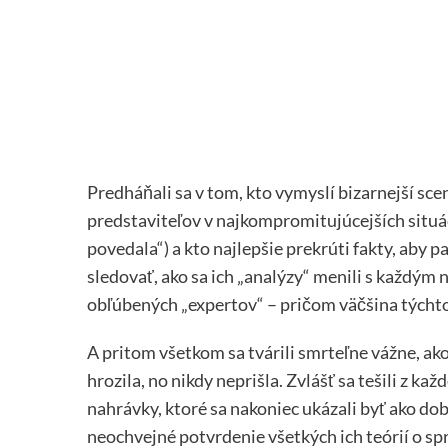
Predháňali sa v tom, kto vymyslí bizarnejší sc
predstaviteľov v najkompromitujúcejších situá
povedala“) a kto najlepšie prekrúti fakty, aby 
sledovať, ako sa ich „analýzy“ menili s každým
obľúbených „expertov“ – pričom väčšina týchto
A pritom všetkom sa tvárili smrteľne vážne, a
hrozila, no nikdy neprišla. Zvlášť sa tešili z ka
nahrávky, ktoré sa nakoniec ukázali byť ako dob
neochvejné potvrdenie všetkých ich teórií o spr