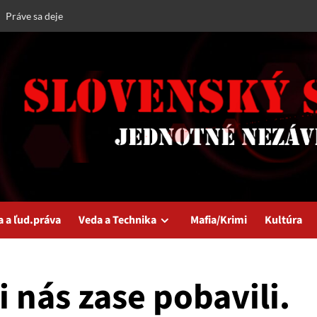
Práve sa deje
a a ľud.práva
Veda a Technika
Mafia/Krimi
Kultúra
i nás zase pobavili.