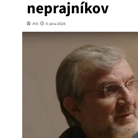
neprajníkov
JNS
4. júna 2026