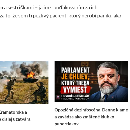
 a sestričkami – ja im s poďakovaním za ich
za to, že som trpezlivý pacient, ktorý nerobí paniku ako
Opozičná dezinfoscéna. Denne klame
Kramatorska a
a zavádza ako zmätené klubko
a ďalej uzatvára.
pubertiakov