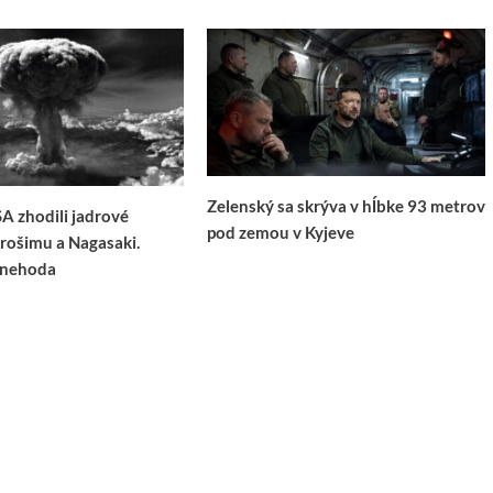
Zelenský sa skrýva v hĺbke 93 metrov
SA zhodili jadrové
pod zemou v Kyjeve
rošimu a Nagasaki.
 nehoda