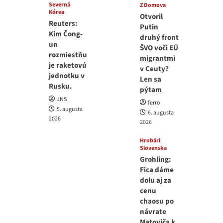
Severná
Z Domova
Kórea
Otvoril
Reuters:
Putin
Kim Čong-
druhý front
un
ŠVO voči EÚ
rozmiestňu
migrantmi
je raketovú
v Ceuty?
jednotku v
Len sa
Rusku.
pýtam
JNS
ferro
5. augusta
6. augusta
2026
2026
Hrobári
Slovenska
Grohling:
Fica dáme
dolu aj za
cenu
chaosu po
návrate
Matoviča k