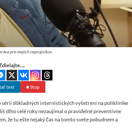
práva pre mojich neprajníkov
Zdielajte....
tať text
■ Stop
 sérii dôkladných internistických vyšetrení na poliklinike
liš dlho celé roky nezaujímal o pravidelné preventívne
em, že tu ešte nejaký čas na tomto svete pobudnem a