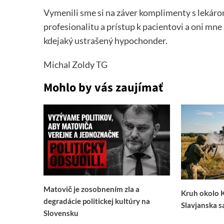
Vymenili sme si na záver komplimenty s lekárom
profesionalitu a prístup k pacientovi a oni mne 
kdejaký ustrašený hypochonder.
Michal Zoldy
TG
Mohlo by vás zaujímať
Matovič je zosobnením zla a
Kruh okolo 
degradácie politickej kultúry na
Slavjanska s
Slovensku