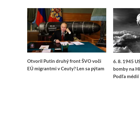
Otvoril Putin druhý front ŠVO voči
6. 8. 1945 U
EÚ migrantmi v Ceuty? Len sa pýtam
bomby na Hi
Podľa médií