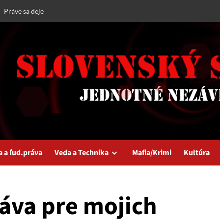
Práve sa deje
a a ľud.práva
Veda a Technika
Mafia/Krimi
Kultúra
ráva pre mojich