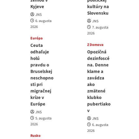
zemou v
politickej
Kyjeve
kultúry na
Slovensku
JNS
6. augusta
JNS
2026
7. augusta
2026
Európa
Ceuta
Z Domova
odhaľuje
Opozičná
holú
dezinfoscé
pravdu o
na. Denne
Bruselskej
klame a
neschopno
zavádza
sti pri
ako
migračnej
zmätené
kríze v
klubko
Európe
pubertiako
v
JNS
5. augusta
JNS
2026
6. augusta
2026
Rusko