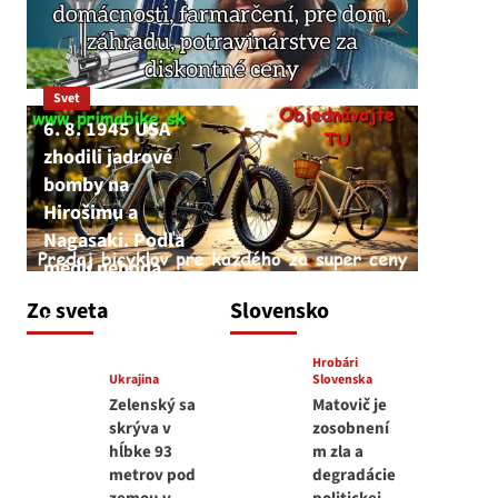
Svet
6. 8. 1945 USA
zhodili jadrové
bomby na
Hirošimu a
Nagasaki. Podľa
médií nehoda
JNS
Zo sveta
Slovensko
6. augusta 2026
Hrobári
Ukrajina
Slovenska
Zelenský sa
Matovič je
skrýva v
zosobnení
hĺbke 93
m zla a
metrov pod
degradácie