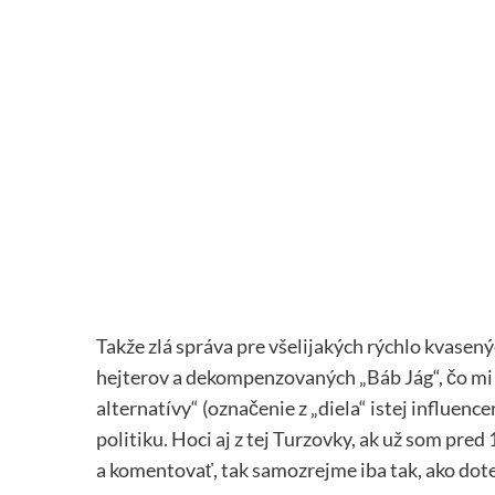
Takže zlá správa pre všelijakých rýchlo kvasen
hejterov a dekompenzovaných „Báb Jág“, čo mi v
alternatívy“ (označenie z „diela“ istej influen
politiku. Hoci aj z tej Turzovky, ak už som pre
a komentovať, tak samozrejme iba tak, ako dot