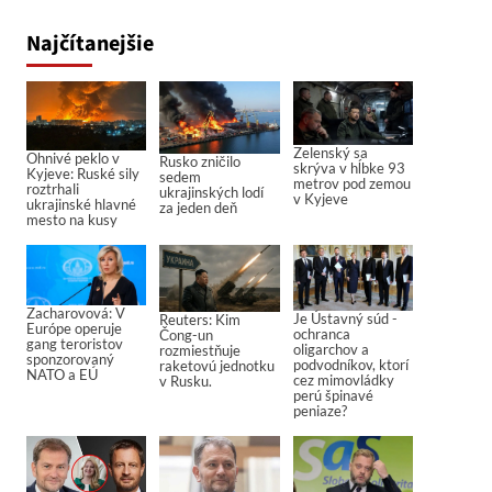
Najčítanejšie
Zelenský sa
Ohnivé peklo v
Rusko zničilo
skrýva v hĺbke 93
Kyjeve: Ruské sily
sedem
metrov pod zemou
roztrhali
ukrajinských lodí
v Kyjeve
ukrajinské hlavné
za jeden deň
mesto na kusy
Zacharovová: V
Je Ústavný súd -
Reuters: Kim
Európe operuje
ochranca
Čong-un
gang teroristov
oligarchov a
rozmiestňuje
sponzorovaný
podvodníkov, ktorí
raketovú jednotku
NATO a EÚ
cez mimovládky
v Rusku.
perú špinavé
peniaze?