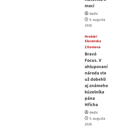
moci
dedic
6. augusta
2026
Hrobári
Slovenska
Z Domova
Bravó
Focus. V
ohlupovaní
národa ste
už dobehli
aj známeho
kúzelníka
pána
Hřícha
dedic
5. augusta
2026