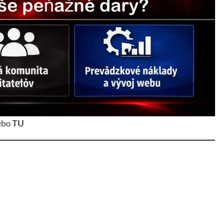
ebo
TU