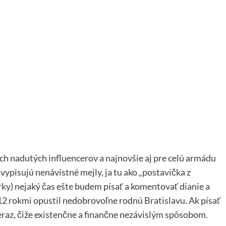
ých nadutých influencerov a najnovšie aj pre celú armádu
ypisujú nenávistné mejly, ja tu ako „postavička z
cerky) nejaký čas ešte budem písať a komentovať dianie a
d 12 rokmi opustil nedobrovoľne rodnú Bratislavu. Ak písať
eraz, čiže existenčne a finančne nezávislým spôsobom.