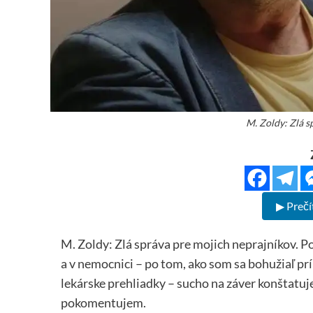
M. Zoldy: Zlá s
▶ Prečí
M. Zoldy: Zlá správa pre mojich neprajníkov. Po
a v nemocnici – po tom, ako som sa bohužiaľ prí
lekárske prehliadky – sucho na záver konštatuj
pokomentujem.