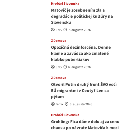
Hrobári Slovenska
Matovič je zosobnením zla a
degradácie politickej kultúry na
Slovensku
JNS
7. augusta 2026
Z Domova
Opozičná dezinfoscéna. Denne
klame a zavádza ako zmätené
klubko pubertiakov
JNS
6. augusta 2026
Z Domova
Otvoril Putin druhý front ŠVO voči
EÚ migrantmi v Ceuty? Len sa
pýtam
ferro
6. augusta 2026
Hrobári Slovenska
Grohling: Fica dáme dolu aj za cenu
chaosu po návrate Matoviča k moci