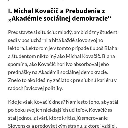
I. Michal Kovačič a Prebudenie z
„Akadémie sociálnej demokracie“
Predstavte si situáciu: mladý, ambiciózny študent
sedí v posluchárni a hltá každé slovo svojho
lektora. Lektorom je v tomto prípade Ľuboš Blaha
a študentom nikto iný ako Michal Kovačič. Blaha
spomína, ako Kovačič horlivo absorboval jeho
prednášky na Akadémii sociálnej demokracie.
Znelo to ako ideálny začiatok pre sľubnú kariéru v
radoch ľavicovej politiky.
Kde je však Kovačič dnes? Namiesto toho, aby stál
po boku svojich niekdajších učiteľov, Kovačič sa
stal jednou z tvárí, ktoré kritizujú smerovanie
Slovenska a predovšetkým stranu, z ktorej vzišiel.