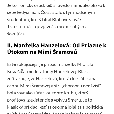
Je to ironický osud, keď si uvedomíme, ako blízko k
sebe kedysi mali. Čo sa stalo s tým nadšeným
študentom, ktorý hltal Blahove slová?
Transformácia je zjavná, a pre mnohých aj
šokujúca.
II. Manželka Hanzelová: Od Priazne k
Útokom na Mimi Šramovú
Ešte šokujúcejší je prípad manželky Michala
Kovačiča, moderátorky Hanzelovej. Blaha
zdôrazňuje, že Hanzelová, ktorá dnes útočí na
osobu Mimi Šramovej a šíri „chorobnú nenávisť“,
bola rovnako súčasťou tohto kruhu, ktorý
profitoval z existencie a vplyvu Smeru. Je to
klasický príklad, keď sa osobná lojalita a politická
príslušnosť rozchádzajú a výsledkom je otvorený