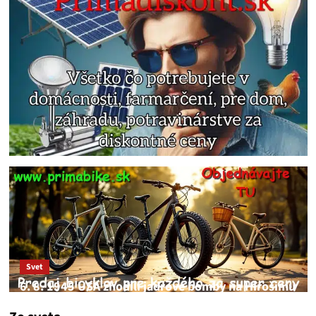
Svet
6. 8. 1945 USA zhodili jadrové bomby na Hirošimu
a Nagasaki. Podľa médií nehoda