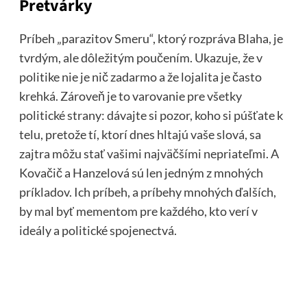
Pretvárky
Príbeh „parazitov Smeru“, ktorý rozpráva Blaha, je
tvrdým, ale dôležitým poučením. Ukazuje, že v
politike nie je nič zadarmo a že lojalita je často
krehká. Zároveň je to varovanie pre všetky
politické strany: dávajte si pozor, koho si púšťate k
telu, pretože tí, ktorí dnes hltajú vaše slová, sa
zajtra môžu stať vašimi najväčšími nepriateľmi. A
Kovačič a Hanzelová sú len jedným z mnohých
príkladov. Ich príbeh, a príbehy mnohých ďalších,
by mal byť mementom pre každého, kto verí v
ideály a politické spojenectvá.