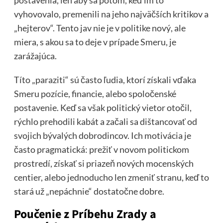
vyhovovalo, premenili na jeho najväčších kritikov a
„hejterov“. Tento jav nie je v politike nový, ale
miera, s akou sa to deje v prípade Smeru, je
zarážajúca.
Títo „paraziti“ sú často ľudia, ktorí získali vďaka
Smeru pozície, financie, alebo spoločenské
postavenie. Keď sa však politický vietor otočil,
rýchlo prehodili kabát a začali sa dištancovať od
svojich bývalých dobrodincov. Ich motivácia je
často pragmatická: prežiť v novom politickom
prostredí, získať si priazeň nových mocenských
centier, alebo jednoducho len zmeniť stranu, keď to
stará už „nepáchnie“ dostatočne dobre.
Poučenie z Príbehu Zrady a