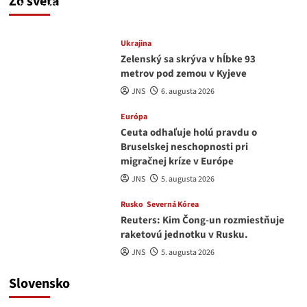
Zo sveta
JNS
6. augusta 2026
Ukrajina
Zelenský sa skrýva v hĺbke 93
metrov pod zemou v Kyjeve
JNS
6. augusta 2026
Európa
Ceuta odhaľuje holú pravdu o
Bruselskej neschopnosti pri
migračnej kríze v Európe
JNS
5. augusta 2026
Rusko
Severná Kórea
Reuters: Kim Čong-un rozmiestňuje
raketovú jednotku v Rusku.
JNS
5. augusta 2026
Slovensko