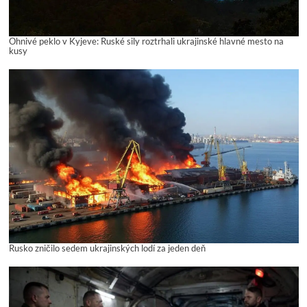
Ohnivé peklo v Kyjeve: Ruské sily roztrhali ukrajinské hlavné mesto na
kusy
Rusko zničilo sedem ukrajinských lodí za jeden deň