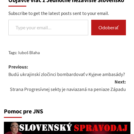
Objavte viac z Jednotné nezávislé Slovensko
Subscribe to get the latest posts sent to your email.
Type your email…
Odoberať
Tags:
luboš Blaha
Post
Previous:
Budú ukrajinskí zločinci bombardovať v Kyjeve ambasády?
navigation
Next:
Strana Progresívnej sekty je naviazaná na peniaze Západu
Pomoc pre JNS