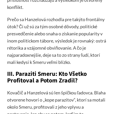
konflikt.
Prečo sa Hanzelová rozhodla pre takýto frontálny
útok? Či už sú za tým osobné dôvody, politické
presvedčenie alebo snaha o získanie popularity v
inom politickom tábore, výsledok je rovnaký: ostrá
rétorika a vzájomné obviňovanie. A čo je
najparadoxnejšie, deje sa to zo strany ľudí, ktorí
mali kedysi k Smeru veľmi blízko.
III. Paraziti Smeru: Kto Všetko
Profitoval a Potom Zradil?
Kovačič a Hanzelová sú len špičkou ľadovca. Blaha
otvorene hovorí o „kope parazitov“, ktorí sa motali
okolo Smeru, profitovali z jeho vplyvu a
postavenia, len aby sa potom, keď im to