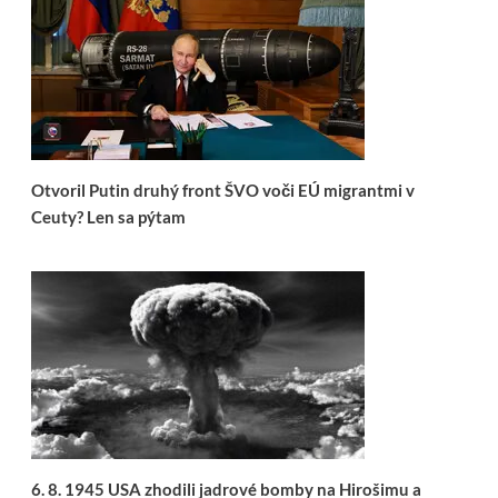
Otvoril Putin druhý front ŠVO voči EÚ migrantmi v
Ceuty? Len sa pýtam
6. 8. 1945 USA zhodili jadrové bomby na Hirošimu a