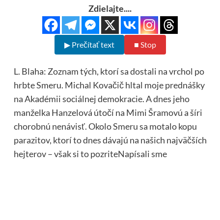
Zdielajte....
▶ Prečítať text
■ Stop
L. Blaha: Zoznam tých, ktorí sa dostali na vrchol po
hrbte Smeru. Michal Kovačič hltal moje prednášky
na Akadémii sociálnej demokracie. A dnes jeho
manželka Hanzelová útočí na Mimi Šramovú a šíri
chorobnú nenávisť. Okolo Smeru sa motalo kopu
parazitov, ktorí to dnes dávajú na našich najväčších
hejterov – však si to pozriteNapísali sme