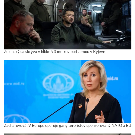
Zelenský sa skrýva v hĺbke 93 metrov pod zemou v Kyjeve
Zacharovová: V Európe operuje gang teroristov sponzorovaný NATO a EÚ