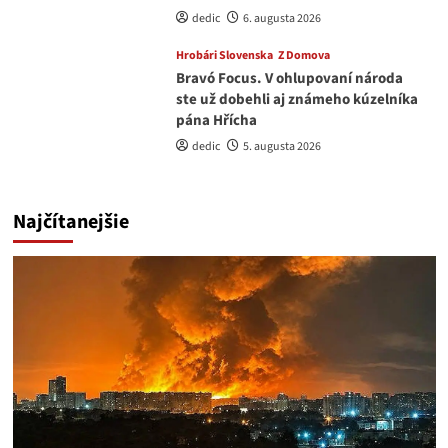
dedic
6. augusta 2026
Hrobári Slovenska
Z Domova
Bravó Focus. V ohlupovaní národa
ste už dobehli aj známeho kúzelníka
pána Hřícha
dedic
5. augusta 2026
Najčítanejšie