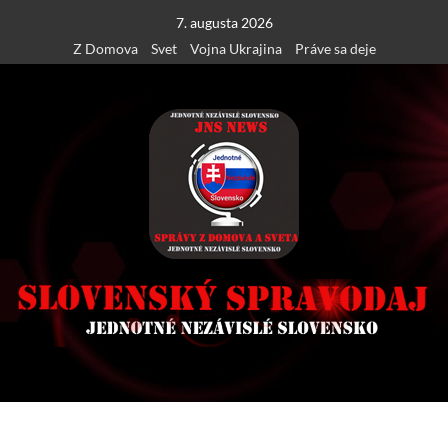
Skip
7. augusta 2026
to
Z Domova
Svet
Vojna Ukrajina
Práve sa deje
content