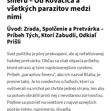
smeru – Od Kovačiča a
všetkých parazitov medzi
nimi
Úvod: Zrada, Spolčenie a Pretvárka –
Príbeh Tých, Ktorí Zabudli, Odkiaľ
Prišli
Svet politiky je plný prekvapení, ale aj nefalšovanej
ľudskej pretvárky. Občas sa však objavia príbehy,
ktoré otrasú aj tými najskúsenejšími cynikmi.
Príbeh „parazitov Smeru“, ako ich nazval Blaha, je
presne taký. Je to svedectvo o ľuďoch, ktorí sa
vyštverali na vrchol po chrbte jednej strany, len aby
sa potom obrátili proti nej s nevídanou zúrivosťou.
Poďme sa pozrieť na niektoré z najvýraznejších
postáv tohto, nazvime to, divadla.