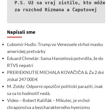
P.S. Už sa vraj zistilo, kto môže 
za rozchod Rizmana a Čaputovej
Napísali sme
Ľubomír Huďo: Trump vo Venezuele strhol masku
americkej pretvárky
Eduard Chmelár: Sama Hanzelová potvrdila, že do
RTVS nepatrí
PRERIEKNUTIE MICHALA KOVAČIČA & Za 2 dni
získal 247 000 €
M. Zoldy: Odporní opoziční politickí paraziti, inak
sa sa to hodnotiť nedá.
Video – Robert Kaliňák – Mikulec, je vrchol
chrapúnstva a bezcharakterného hyenizmu