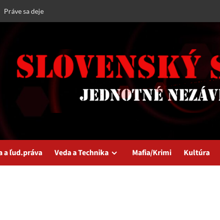
Práve sa deje
a a ľud.práva
Veda a Technika
Mafia/Krimi
Kultúra