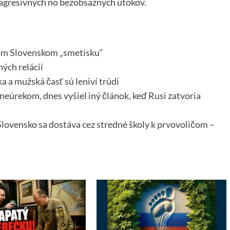
ho agresívnych no bezobsažných útokov.
lom Slovenskom „smetisku“
ých relácií
a a mužská časť sú leniví trúdi
neúrekom, dnes vyšiel iný článok, keď Rusi zatvoria
ovensko sa dostáva cez stredné školy k prvovoličom –