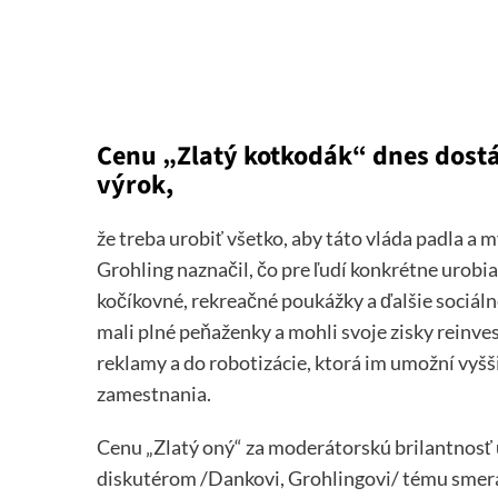
Cenu „Zlatý kotkodák“ dnes dost
výrok,
že treba urobiť všetko, aby táto vláda padla a 
Grohling naznačil, čo pre ľudí konkrétne urob
kočíkovné, rekreačné poukážky a ďalšie sociálne
mali plné peňaženky a mohli svoje zisky reinves
reklamy a do robotizácie, ktorá im umožní vyšš
zamestnania.
Cenu „Zlatý oný“ za moderátorskú brilantnosť
diskutérom /Dankovi, Grohlingovi/ tému smeráck