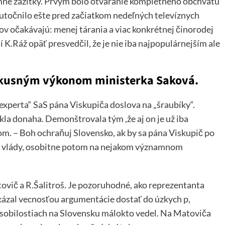
jemné zážitky. Prvým bolo otváranie kompletného obchvatu
skutočnilo ešte pred začiatkom nedeľných televíznych
tikov očakávajú: menej tárania a viac konkrétnej činorodej
K.Ráž opäť presvedčil, že je nie iba najpopulárnejším ale
diskusným výkonom ministerka Saková.
experta“ SaS pána Viskupiča doslova na „šraubíky“.
la donaha. Demonštrovala tým ,že aj on je už iba
. – Boh ochraňuj Slovensko, ak by sa pána Viskupič po
om vlády, osobitne potom na nejakom významnom
atovič a R.Šalitroš. Je pozoruhodné, ako reprezentanta
ázal vecnosťou argumentácie dostať do úzkych p,
ôsobilostiach na Slovensku málokto vedel. Na Matoviča