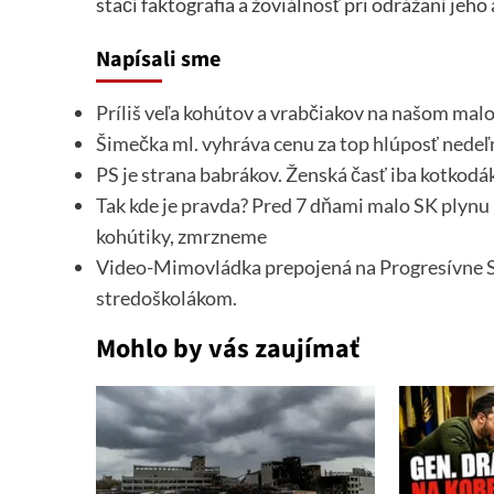
stačí faktografia a žoviálnosť pri odrážaní je
Napísali sme
Príliš veľa kohútov a vrabčiakov na našom ma
Šimečka ml. vyhráva cenu za top hlúposť nedeľn
PS je strana babrákov. Ženská časť iba kotkodák
Tak kde je pravda? Pred 7 dňami malo SK plynu 
kohútiky, zmrzneme
Video-Mimovládka prepojená na Progresívne Sl
stredoškolákom.
Mohlo by vás zaujímať