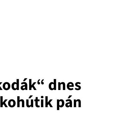
kodák“ dnes
kohútik pán