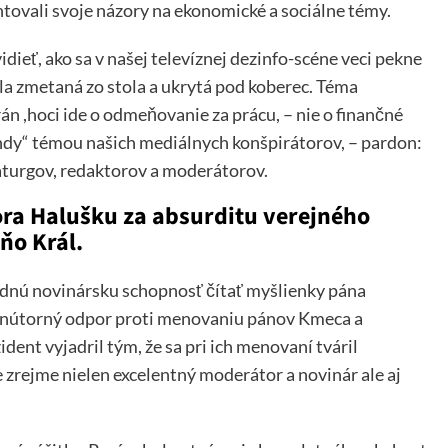
ntovali svoje názory na ekonomické a sociálne témy.
dieť, ako sa v našej televíznej dezinfo-scéne veci pekne
a zmetaná zo stola a ukrytá pod koberec. Téma
n ,hoci ide o odmeňovanie za prácu, – nie o finančné
endy“ témou našich mediálnych konšpirátorov, – pardon:
aturgov, redaktorov a moderátorov.
ra Halušku za absurditu verejného
ňo Král.
rdnú novinársku schopnosť čítať myšlienky pána
. Vnútorný odpor proti menovaniu pánov Kmeca a
ent vyjadril tým, že sa pri ich menovaní tváril
e zrejme nielen excelentný moderátor a novinár ale aj