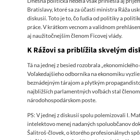
Dnešná politická nedeľa však priniesla aj prí
Bratislavy, ktoré sa za účasti ministra Ráža u
diskusií. Toto je to, čo ľudia od politiky a poli
práce. V krátkom vecnom a validnom prehlásení 
aj naužitočnejším členom Ficovej vlády.
K Rážovi sa priblížila skvelým 
Tá na jednej z besied rozobrala „ekonomického 
Voľakedajšieho odborníka na ekonomiku vyzliek
beznádejným tárajom a plytkým propagandistom
najbližších parlamentných voľbách stal člen
národohospodárskom poste.
PS: V jednej z diskusií spolu polemizovali I. M
intelektovo menej nadaných spoluobčanov dok
Šalitroš-človek, o ktorého profesionálnych sp