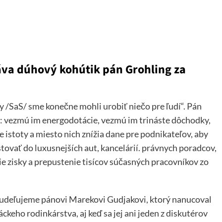
áva dúhový kohútik pán Grohling za
my /SaS/ sme konečne mohli urobiť niečo pre ľudí“. Pán
ia: vezmú im energodotácie, vezmú im trináste dôchodky,
 istoty a miesto nich znížia dane pre podnikateľov, aby
tovať do luxusnejších aut, kancelárií. právnych poradcov,
ie zisky a prepustenie tisícov súčasných pracovníkov zo
 udeľujeme pánovi Marekovi Gudjakovi, ktorý nanucoval
eho rodinkárstva, aj keď sa jej ani jeden z diskutérov