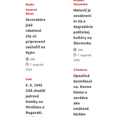
Hrobári
Slovenska
Rusko
Severná
Matovič je
Kórea
zosobnení
Severokóre
m zla a
jské
degradácie
raketové
politickej
sily sú
kultúry na
pripravené
Slovensku
zaútočiť na
JNS
Kyjev
7. augusta
JNS
2026
7. augusta
2026
Z Domova
Opozičná
Svet
dezinfoscé
6. 8. 1945
na. Denne
USA zhodili
klame a
jadrové
zavádza
bomby na
ako
Hirošimu a
zmätené
Nagasaki.
klubko