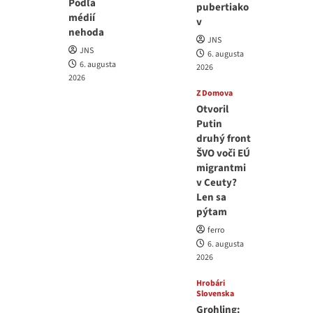
Podľa
pubertiako
médií
v
nehoda
JNS
JNS
6. augusta
6. augusta
2026
2026
Z Domova
Otvoril
Putin
druhý front
ŠVO voči EÚ
migrantmi
v Ceuty?
Len sa
pýtam
ferro
6. augusta
2026
Hrobári
Slovenska
Grohling: