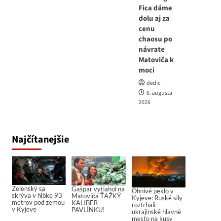
Fica dáme
dolu aj za
cenu
chaosu po
návrate
Matoviča k
moci
dedic
6. augusta
2026
Najčítanejšie
Zelenský sa
Gašpar vytiahol na
Ohnivé peklo v
skrýva v hĺbke 93
Matoviča ŤAŽKÝ
Kyjeve: Ruské sily
metrov pod zemou
KALIBER –
roztrhali
v Kyjeve
PAVLÍNKU!
ukrajinské hlavné
mesto na kusy