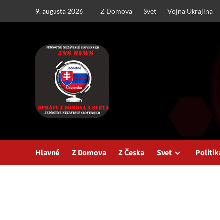
Skip
9. augusta 2026
Z Domova
Svet
Vojna Ukrajina
to
content
Hlavné
Z Domova
Z Česka
Svet
Politik