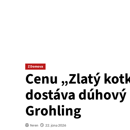
Z Domova
Cenu „Zlatý kot
dostáva dúhový 
Grohling
feren
22. júna 2026