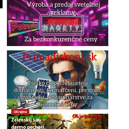
Ukrajina
Zelenskij sa
darmo pechorí.