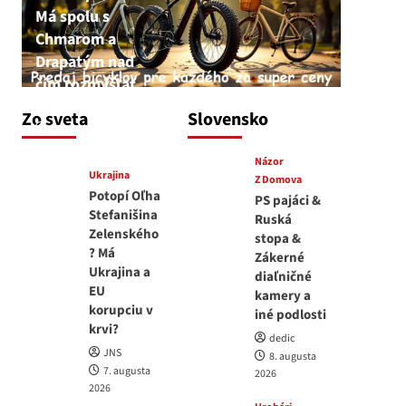
Má spolu s
Chmarom a
Drapatým nad
čím rozmýšľať
medvedar
Zo sveta
Slovensko
8. augusta 2026
Názor
Ukrajina
Z Domova
Potopí Oľha
PS pajáci &
Stefanišina
Ruská
Zelenského
stopa &
? Má
Zákerné
Ukrajina a
diaľničné
EU
kamery a
korupciu v
iné podlosti
krvi?
dedic
JNS
8. augusta
7. augusta
2026
2026