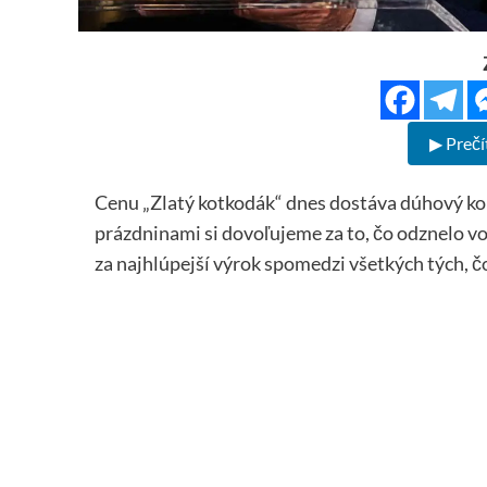
▶ Prečí
Cenu „Zlatý kotkodák“ dnes dostáva dúhový koh
prázdninami si dovoľujeme za to, čo odznelo vo 
za najhlúpejší výrok spomedzi všetkých tých, č