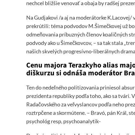
nechcel bližšie venovať a obaja by radšej preze
Na Gudjakovi /a aj na moderátorke K.Lacovej/ vi
prekrútili: téma podvodov M.Šimečkovej už bol
odmeňovania príbuzných členov koaličných strá
podvody ako u Šimečkovcov, – sa tak stala „tr
našich skvelých progresívno-liberálnych dram
Cenu majora Terazkyho alias majo
diškurzu si odnáša moderátor Bra
Ten do nedeľného politizovania priniesol absu
prezidenta republiky podľa toho, ako sa tvári
Radačovského za veľvyslancov podľa neho prezid
roztrpčene a skormútene. – Bravó, pán Král, st
psychológ resp, psychoanalytik-