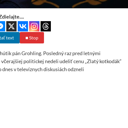
Zdielajte....
tať text
■ Stop
útik pán Grohling. Posledný raz pred letnými
včerajšiej politickej nedeli udeliť cenu „Zlatý kotkodák“
o dnes v televíznych diskusiách odzneli