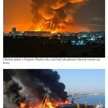
Ohnivé peklo v Kyjeve: Ruské sily roztrhali ukrajinské hlavné mesto na
kusy