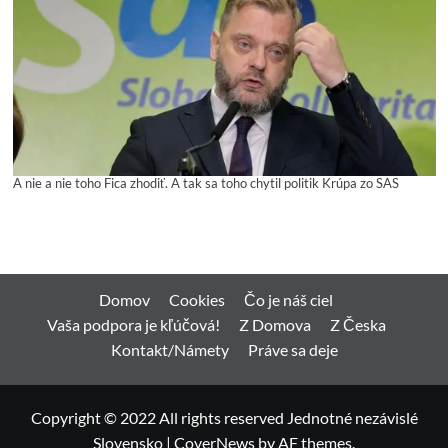
A nie a nie toho Fica zhodiť. A tak sa toho chytil politik Krúpa zo SAS
Domov
Cookies
Čo je náš ciel
Vaša podpora je kľúčová!
Z Domova
Z Česka
Kontakt/Námety
Práve sa deje
Copyright © 2022 All rights reserved Jednotné nezávislé
Slovensko
|
CoverNews
by AF themes.