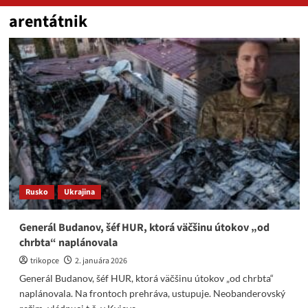
arentátnik
Rusko
Ukrajina
Generál Budanov, šéf HUR, ktorá väčšinu útokov „od
chrbta“ naplánovala
trikopce
2. januára 2026
Generál Budanov, šéf HUR, ktorá väčšinu útokov „od chrbta“
naplánovala. Na frontoch prehráva, ustupuje. Neobanderovský