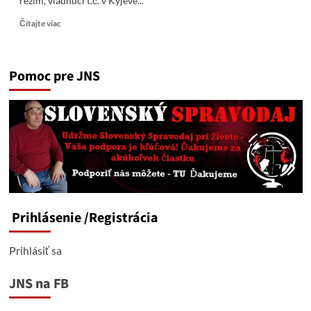
režim, vládnuci t.č. v Kyjeve...
Read
Čítajte viac
more
about
Generál
Pomoc pre JNS
Budanov,
šéf
HUR,
ktorá
väčšinu
útokov
„od
chrbta“
naplánovala
Prihlásenie
/Registrácia
Prihlásiť sa
JNS na FB