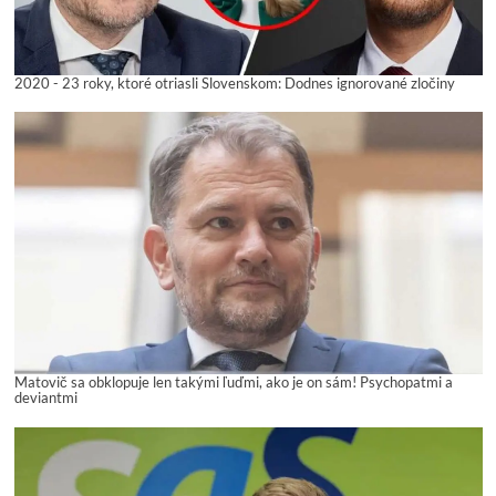
2020 - 23 roky, ktoré otriasli Slovenskom: Dodnes ignorované zločiny
Matovič sa obklopuje len takými ľuďmi, ako je on sám! Psychopatmi a
deviantmi