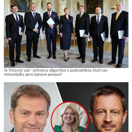
Je Ústavný súd - ochranca oligarchov a podvodníkov, ktorí cez
mimovládky perú špinavé peniaze?