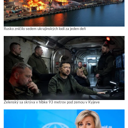
Rusko zničilo sedem ukrajinských lodí za jeden deň
Zelenský sa skrýva v hĺbke 93 metrov pod zemou v Kyjeve