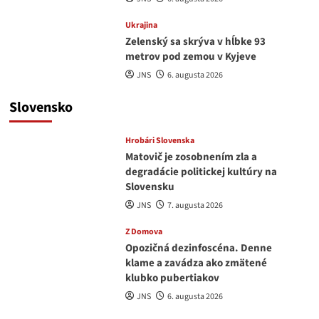
Ukrajina
Zelenský sa skrýva v hĺbke 93
metrov pod zemou v Kyjeve
JNS
6. augusta 2026
Slovensko
Hrobári Slovenska
Matovič je zosobnením zla a
degradácie politickej kultúry na
Slovensku
JNS
7. augusta 2026
Z Domova
Opozičná dezinfoscéna. Denne
klame a zavádza ako zmätené
klubko pubertiakov
JNS
6. augusta 2026