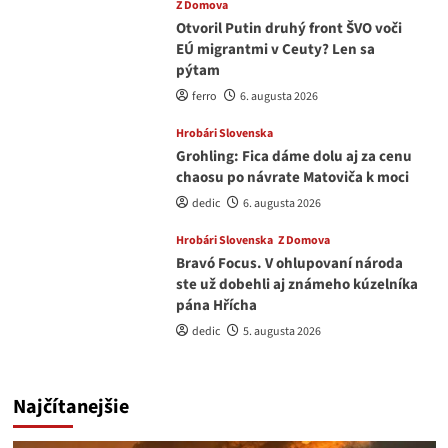
Z Domova
Otvoril Putin druhý front ŠVO voči
EÚ migrantmi v Ceuty? Len sa
pýtam
ferro
6. augusta 2026
Hrobári Slovenska
Grohling: Fica dáme dolu aj za cenu
chaosu po návrate Matoviča k moci
dedic
6. augusta 2026
Hrobári Slovenska
Z Domova
Bravó Focus. V ohlupovaní národa
ste už dobehli aj známeho kúzelníka
pána Hřícha
dedic
5. augusta 2026
Najčítanejšie