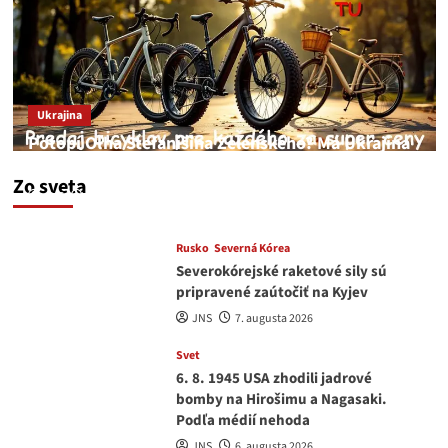
Ukrajina
Potopí Oľha Stefanišina Zelenského? Má Ukrajina
a EU korupciu v krvi?
Zo sveta
JNS
7. augusta 2026
Rusko
Severná Kórea
Severokórejské raketové sily sú
pripravené zaútočiť na Kyjev
JNS
7. augusta 2026
Svet
6. 8. 1945 USA zhodili jadrové
bomby na Hirošimu a Nagasaki.
Podľa médií nehoda
JNS
6. augusta 2026