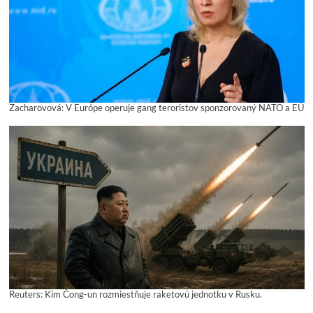
Zacharovová: V Európe operuje gang teroristov sponzorovaný NATO a EÚ
Reuters: Kim Čong-un rozmiestňuje raketovú jednotku v Rusku.