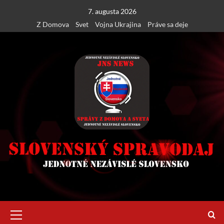
Skip
7. augusta 2026
to
Z Domova
Svet
Vojna Ukrajina
Práve sa deje
content
Primary
Menu