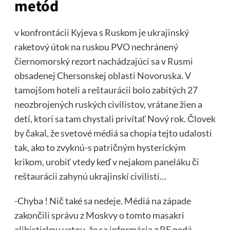
metód
v konfrontácii Kyjeva s Ruskom je ukrajinský
raketový útok na ruskou PVO nechránený
čiernomorský rezort nachádzajúci sa v Rusmi
obsadenej Chersonskej oblasti Novoruska. V
tamojšom hoteli a reštaurácii bolo zabitých 27
neozbrojených ruských civilistov, vrátane žien a
detí, ktorí sa tam chystali privítať Nový rok. Človek
by čakal, že svetové médiá sa chopia tejto udalosti
tak, ako to zvyknú-s patričným hysterickým
krikom, urobiť vtedy keď v nejakom paneláku či
reštaurácii zahynú ukrajinskí civilisti…
-Chyba ! Nič také sa nedeje. Médiá na západe
zakončili správu z Moskvy o tomto masakri
alibistickou vetou, že sa informácia z RF nedá