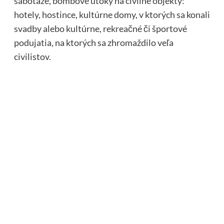
sabotáže, bombové útoky na civilné objekty:
hotely, hostince, kultúrne domy, v ktorých sa konali
svadby alebo kultúrne, rekreačné či športové
podujatia, na ktorých sa zhromaždilo veľa
civilistov.