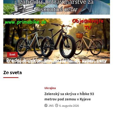
Svet
6. 8. 1945 USA zhodili jadrové bomby na Hirošimu
a Nagasaki. Podľa médií nehoda
Zo sveta
JNS
6. augusta 2026
Ukrajina
Zelenský sa skrýva v hĺbke 93
metrov pod zemou v Kyjeve
JNS
6. augusta 2026