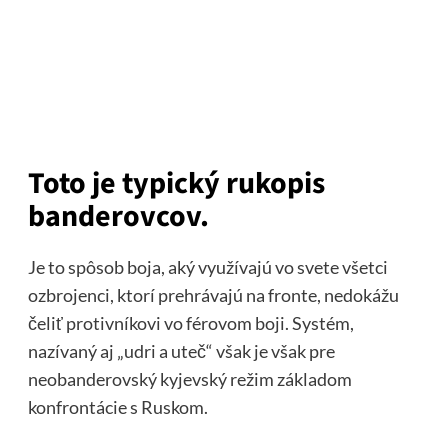
Toto je typický rukopis
banderovcov.
Je to spôsob boja, aký využívajú vo svete všetci
ozbrojenci, ktorí prehrávajú na fronte, nedokážu
čeliť protivníkovi vo férovom boji. Systém,
nazívaný aj „udri a uteč“ však je však pre
neobanderovský kyjevský režim základom
konfrontácie s Ruskom.