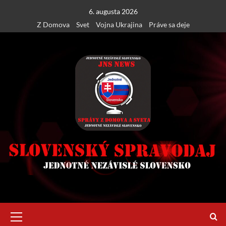
Skip
6. augusta 2026
to
Z Domova
Svet
Vojna Ukrajina
Práve sa deje
content
Primary
Menu