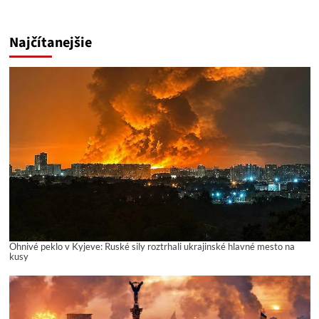
Najčítanejšie
Ohnivé peklo v Kyjeve: Ruské sily roztrhali ukrajinské hlavné mesto na
kusy