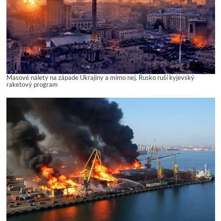
Masové nálety na západe Ukrajiny a mimo nej. Rusko ruší kyjevský
raketový program