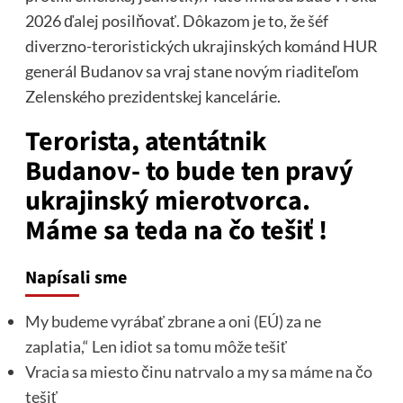
2026 ďalej posilňovať. Dôkazom je to, že šéf
diverzno-teroristických ukrajinských kománd HUR
generál Budanov sa vraj stane novým riaditeľom
Zelenského prezidentskej kancelárie.
Terorista, atentátnik
Budanov- to bude ten pravý
ukrajinský mierotvorca.
Máme sa teda na čo tešiť !
Napísali sme
My budeme vyrábať zbrane a oni (EÚ) za ne
zaplatia,“ Len idiot sa tomu môže tešiť
Vracia sa miesto činu natrvalo a my sa máme na čo
tešiť