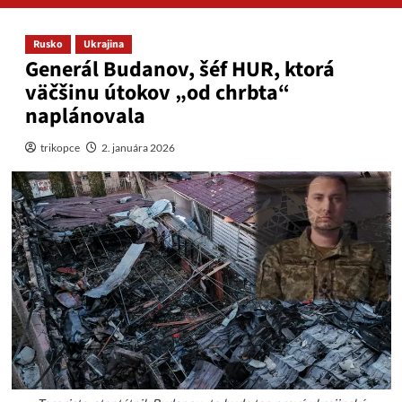
Rusko
Ukrajina
Generál Budanov, šéf HUR, ktorá
väčšinu útokov „od chrbta“
naplánovala
trikopce
2. januára 2026