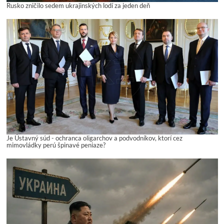
Rusko zničilo sedem ukrajinských lodí za jeden deň
Je Ústavný súd - ochranca oligarchov a podvodníkov, ktorí cez
mimovládky perú špinavé peniaze?