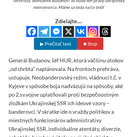
Terorista, atentátnik Budanov- to bude ten pravý ukrajinský
mierotvorca. Máme sa teda na čo tešiť
Zdielajte....
▶ Prečítať text
■ Stop
Generál Budanov, šéf HUR, ktorá väčšinu útokov
„od chrbta“ naplánovala. Na frontoch prehráva,
ustupuje. Neobanderovský režim, vládnuci t.č. v
Kyjeve v spôsobe boja nadväzujú na spôsoby, aké
po 2.sv.vojne uplatňovali proti bezpečnostným
zložkám Ukrajinskej SSR ich ideové vzory –
banderovci. V skratke ide o vraždy politikov a
miestnych funkcionárov administratívy
Ukrajinskej SSR, individuálne atentáty, diverzie,