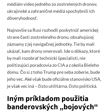
médiám video jedného zo zostrelených dronov,
ukrajinské a zahraničné médiá spochybnili ich
dôveryhodnosť.
Najnovšie sa Rusi rozhodli poskytnúť americkej
strane časti zostreleného dronu, obsahujúcej
záznamy z jej navigačnej jednotky. Tie by mali
ukázať, kam drony smerovali. Ide o dôkazy, ktoré
by mali rozobrať technickí špecialisti, nie
politizujúci poradcovia zo CIA a z okolia Bieleho
domu. Čo si z toho Trump pre seba zoberie, bude
jeho vec. Aké však bude oficiálne stanovisko USA,
je však vec iná – čisto utilitárna, čisto politická.
Iným príkladom použitia
banderovských „bojových“