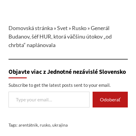
Domovská stránka
»
Svet
»
Rusko
»
Generál
Budanov, šéf HUR, ktorá väčšinu útokov „od
chrbta“ naplánovala
Objavte viac z Jednotné nezávislé Slovensko
Subscribe to get the latest posts sent to your email.
Type your email…
Odoberať
Tags:
arentátnik
,
rusko
,
ukrajina