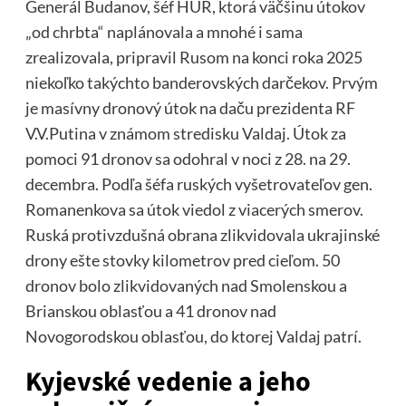
Generál Budanov, šéf HUR, ktorá väčšinu útokov
„od chrbta“ naplánovala a mnohé i sama
zrealizovala, pripravil Rusom na konci roka 2025
niekoľko takýchto banderovských darčekov. Prvým
je masívny dronový útok na daču prezidenta RF
V.V.Putina v známom stredisku Valdaj. Útok za
pomoci 91 dronov sa odohral v noci z 28. na 29.
decembra. Podľa šéfa ruských vyšetrovateľov gen.
Romanenkova sa útok viedol z viacerých smerov.
Ruská protivzdušná obrana zlikvidovala ukrajinské
drony ešte stovky kilometrov pred cieľom. 50
dronov bolo zlikvidovaných nad Smolenskou a
Brianskou oblasťou a 41 dronov nad
Novogorodskou oblasťou, do ktorej Valdaj patrí.
Kyjevské vedenie a jeho