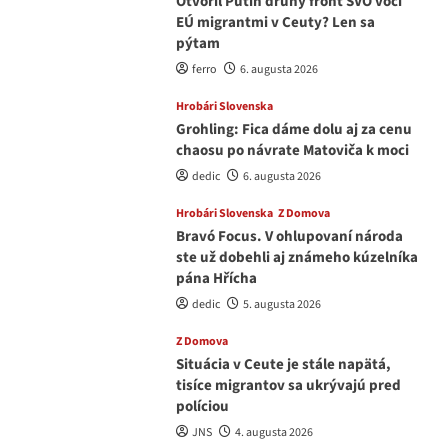
Otvoril Putin druhý front ŠVO voči
EÚ migrantmi v Ceuty? Len sa
pýtam
ferro
6. augusta 2026
Hrobári Slovenska
Grohling: Fica dáme dolu aj za cenu
chaosu po návrate Matoviča k moci
dedic
6. augusta 2026
Hrobári Slovenska
Z Domova
Bravó Focus. V ohlupovaní národa
ste už dobehli aj známeho kúzelníka
pána Hřícha
dedic
5. augusta 2026
Z Domova
Situácia v Ceute je stále napätá,
tisíce migrantov sa ukrývajú pred
políciou
JNS
4. augusta 2026