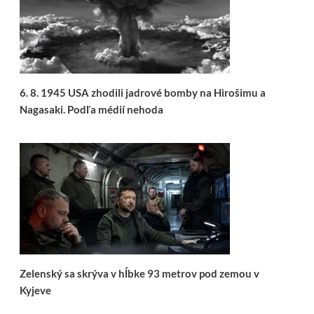
6. 8. 1945 USA zhodili jadrové bomby na Hirošimu a
Nagasaki. Podľa médií nehoda
Zelenský sa skrýva v hĺbke 93 metrov pod zemou v
Kyjeve