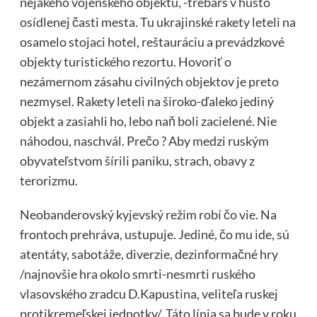
nejakého vojenského objektu, -trebárs v husto
osídlenej časti mesta. Tu ukrajinské rakety leteli na
osamelo stojaci hotel, reštauráciu a prevádzkové
objekty turistického rezortu. Hovoriť o
nezámernom zásahu civilných objektov je preto
nezmysel. Rakety leteli na široko-ďaleko jediný
objekt a zasiahli ho, lebo naň boli zacielené. Nie
náhodou, naschvál. Prečo ? Aby medzi ruským
obyvateľstvom šírili paniku, strach, obavy z
terorizmu.
Neobanderovský kyjevský režim robí čo vie. Na
frontoch prehráva, ustupuje. Jediné, čo mu ide, sú
atentáty, sabotáže, diverzie, dezinformačné hry
/najnovšie hra okolo smrti-nesmrti ruského
vlasovského zradcu D.Kapustina, veliteľa ruskej
protikremeľskej jednotky/. Táto línia sa bude v roku