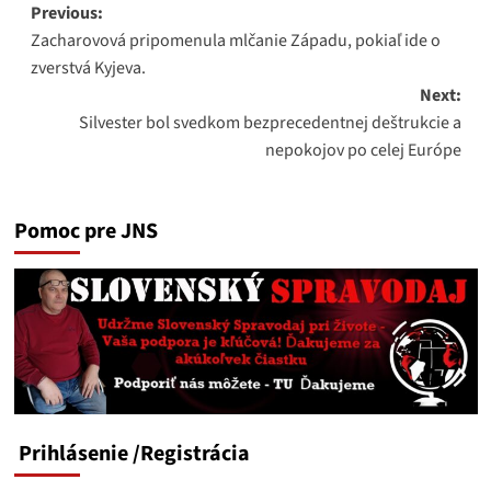
Post
Previous:
Zacharovová pripomenula mlčanie Západu, pokiaľ ide o
navigation
zverstvá Kyjeva.
Next:
Silvester bol svedkom bezprecedentnej deštrukcie a
nepokojov po celej Európe
Pomoc pre JNS
Prihlásenie
/Registrácia