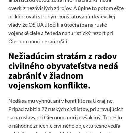
overiť z nezávislých zdrojov. A úplne to potom ešte
priklincovali strohým konštatovaním kyjevskej
vlády, že OS UA útočili a útočia iba na ruské
vojenské ciele a že teda na turistický rezort pri
Čiernom mori nezaútočili.
Nežiadúcim stratám z radov
civilného obyvateľstva nedá
zabrániť v žiadnom
vojenskom konflikte.
Nedá sa mu vyhnúť ani v konflikte na Ukrajine.
Prípad zabitia 27 ruských civilistov, pripravujúcich
sa na oslavy pri Čiernom mori je však iný. Tu nešlo
o náhodné zničenie civilného objektu tesne vedľa