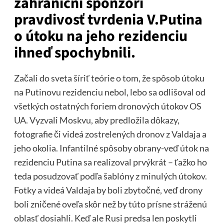
zahraniční sponzori
pravdivosť tvrdenia V.Putina
o útoku na jeho rezidenciu
ihneď spochybnili.
Začali do sveta šíriť teórie o tom, že spôsob útoku
na Putinovu rezidenciu nebol, lebo sa odlišoval od
všetkých ostatných foriem dronových útokov OS
UA. Vyzvali Moskvu, aby predložila dôkazy,
fotografie či videá zostrelených dronov z Valdaja a
jeho okolia. Infantilné spôsoby obrany-veď útok na
rezidenciu Putina sa realizoval prvýkrát – ťažko ho
teda posudzovať podľa šablóny z minulých útokov.
Fotky a videá Valdaja by boli zbytočné, veď drony
boli zničené oveľa skôr než by túto prísne stráženú
oblasť dosiahli. Keď ale Rusi predsa len poskytli