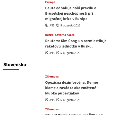
Európa
Ceuta odhaľuje holú pravdu o
Bruselskej neschopnosti pri
migračnej kríze v Európe
JNS
5. augusta 2026
Rusko
Severná Kórea
Reuters: Kim Čong-un rozmiestňuje
raketovú jednotku v Rusku.
JNS
5. augusta 2026
Slovensko
Z Domova
Opozičná dezinfoscéna. Denne
klame a zavádza ako zmätené
klubko pubertiakov
JNS
6. augusta 2026
Z Domova