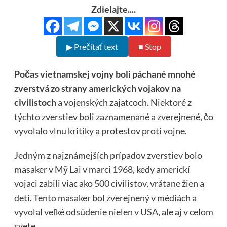
Zdielajte....
▶ Prečítať text
■ Stop
Počas vietnamskej vojny boli páchané mnohé
zverstvá zo strany amerických vojakov na
civilistoch
a vojenských zajatcoch. Niektoré z
týchto zverstiev boli zaznamenané a zverejnené, čo
vyvolalo vlnu kritiky a protestov proti vojne.
Jedným z najznámejších prípadov zverstiev bolo
masaker v Mỹ Lai v marci 1968, kedy americkí
vojaci zabili viac ako 500 civilistov, vrátane žien a
detí. Tento masaker bol zverejnený v médiách a
vyvolal veľké odsúdenie nielen v USA, ale aj v celom
svete.