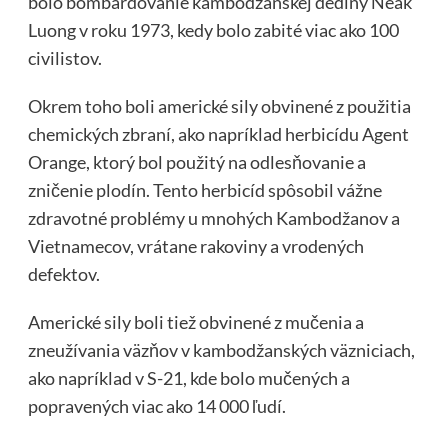
bolo bombardovanie kambodžanskej dediny Neak
Luong v roku 1973, kedy bolo zabité viac ako 100
civilistov.
Okrem toho boli americké sily obvinené z použitia
chemických zbraní, ako napríklad herbicídu Agent
Orange, ktorý bol použitý na odlesňovanie a
zničenie plodín. Tento herbicíd spôsobil vážne
zdravotné problémy u mnohých Kambodžanov a
Vietnamecov, vrátane rakoviny a vrodených
defektov.
Americké sily boli tiež obvinené z mučenia a
zneužívania väzňov v kambodžanských väzniciach,
ako napríklad v S-21, kde bolo mučených a
popravených viac ako 14 000 ľudí.