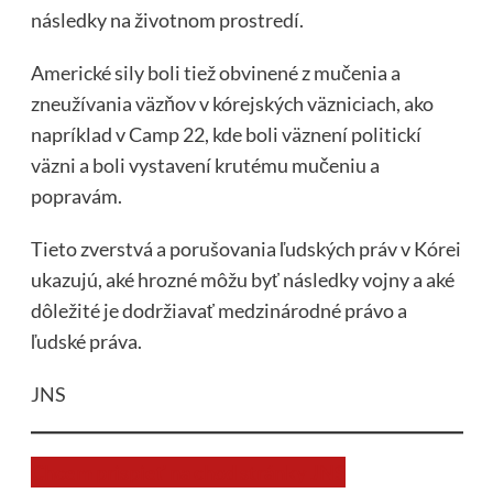
následky na životnom prostredí.
Americké sily boli tiež obvinené z mučenia a
zneužívania väzňov v kórejských väzniciach, ako
napríklad v Camp 22, kde boli väznení politickí
väzni a boli vystavení krutému mučeniu a
popravám.
Tieto zverstvá a porušovania ľudských práv v Kórei
ukazujú, aké hrozné môžu byť následky vojny a aké
dôležité je dodržiavať medzinárodné právo a
ľudské práva.
JNS
Chcem prispieť na chod stránky JNS