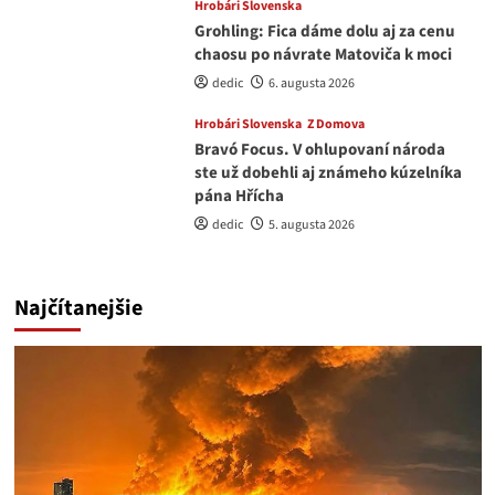
Hrobári Slovenska
Grohling: Fica dáme dolu aj za cenu
chaosu po návrate Matoviča k moci
dedic
6. augusta 2026
Hrobári Slovenska
Z Domova
Bravó Focus. V ohlupovaní národa
ste už dobehli aj známeho kúzelníka
pána Hřícha
dedic
5. augusta 2026
Najčítanejšie