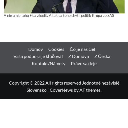
A nie a nie toho Fica zhodiť. A tak sa toho chytil politik Krúpa zo SAS
Domov
Cookies
Čo je náš ciel
Vaša podpora je kľúčová!
Z Domova
Z Česka
Kontakt/Námety
Práve sa deje
Copyright © 2022 All rights reserved Jednotné nezávislé
Slovensko
|
CoverNews
by AF themes.