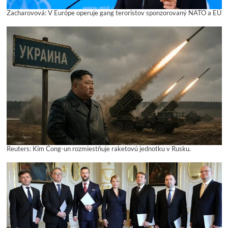
Zacharovová: V Európe operuje gang teroristov sponzorovaný NATO a EÚ
Reuters: Kim Čong-un rozmiestňuje raketovú jednotku v Rusku.