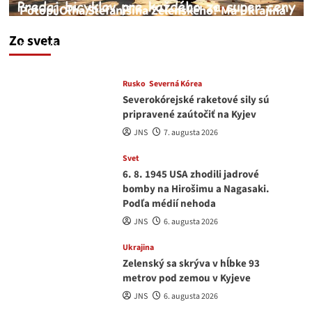
Potopí Oľha Stefanišina Zelenského? Má Ukrajina
a EU korupciu v krvi?
Zo sveta
JNS
7. augusta 2026
Rusko
Severná Kórea
Severokórejské raketové sily sú
pripravené zaútočiť na Kyjev
JNS
7. augusta 2026
Svet
6. 8. 1945 USA zhodili jadrové
bomby na Hirošimu a Nagasaki.
Podľa médií nehoda
JNS
6. augusta 2026
Ukrajina
Zelenský sa skrýva v hĺbke 93
metrov pod zemou v Kyjeve
JNS
6. augusta 2026