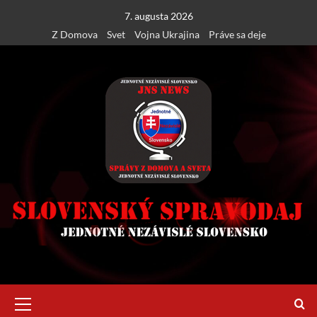
Skip
7. augusta 2026
to
Z Domova
Svet
Vojna Ukrajina
Práve sa deje
content
Primary
Menu