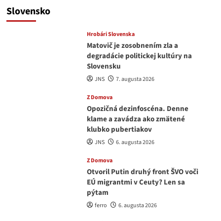
Slovensko
Hrobári Slovenska
Matovič je zosobnením zla a
degradácie politickej kultúry na
Slovensku
JNS
7. augusta 2026
Z Domova
Opozičná dezinfoscéna. Denne
klame a zavádza ako zmätené
klubko pubertiakov
JNS
6. augusta 2026
Z Domova
Otvoril Putin druhý front ŠVO voči
EÚ migrantmi v Ceuty? Len sa
pýtam
ferro
6. augusta 2026