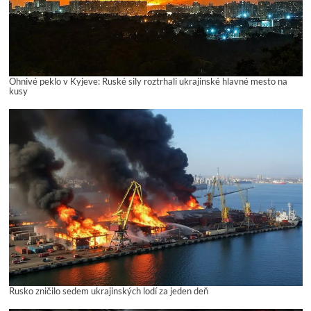
Ohnivé peklo v Kyjeve: Ruské sily roztrhali ukrajinské hlavné mesto na
kusy
Rusko zničilo sedem ukrajinských lodí za jeden deň