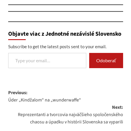
Objavte viac z Jednotné nezávislé Slovensko
Subscribe to get the latest posts sent to your email.
Type your email…
Odoberať
Post
Previous:
Úder „Kindžalom“ na „wunderwaffe“
navigation
Next:
Reprezentanti a tvorcovia najväčšieho spoločenského
chaosu a úpadku v histórii Slovenska sa vyparili