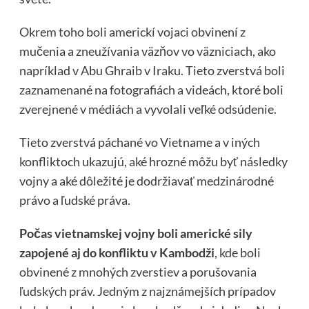
Okrem toho boli americkí vojaci obvinení z
mučenia a zneužívania väzňov vo väzniciach, ako
napríklad v Abu Ghraib v Iraku. Tieto zverstvá boli
zaznamenané na fotografiách a videách, ktoré boli
zverejnené v médiách a vyvolali veľké odsúdenie.
Tieto zverstvá páchané vo Vietname a v iných
konfliktoch ukazujú, aké hrozné môžu byť následky
vojny a aké dôležité je dodržiavať medzinárodné
právo a ľudské práva.
Počas vietnamskej vojny boli americké sily
zapojené aj do konfliktu v Kambodži
, kde boli
obvinené z mnohých zverstiev a porušovania
ľudských práv. Jedným z najznámejších prípadov