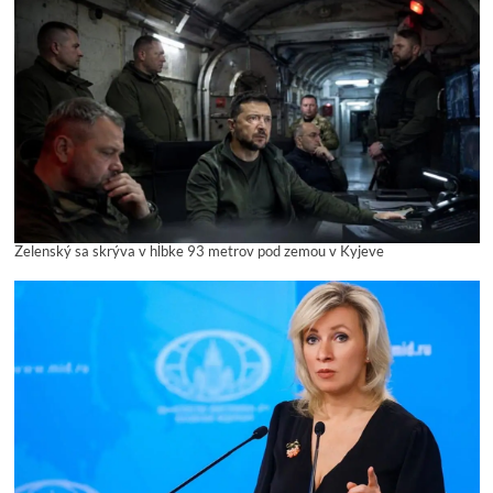
Zelenský sa skrýva v hĺbke 93 metrov pod zemou v Kyjeve