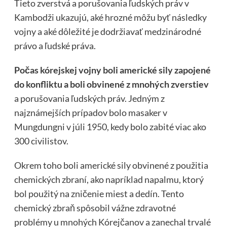
Tieto zverstvá a porušovania ľudských práv v
Kambodži ukazujú, aké hrozné môžu byť následky
vojny a aké dôležité je dodržiavať medzinárodné
právo a ľudské práva.
Počas kórejskej vojny boli americké sily zapojené
do konfliktu a boli obvinené z mnohých zverstiev
a porušovania ľudských práv. Jedným z
najznámejších prípadov bolo masaker v
Mungdungni v júli 1950, kedy bolo zabité viac ako
300 civilistov.
Okrem toho boli americké sily obvinené z použitia
chemických zbraní, ako napríklad napalmu, ktorý
bol použitý na zničenie miest a dedín. Tento
chemický zbraň spôsobil vážne zdravotné
problémy u mnohých Kórejčanov a zanechal trvalé