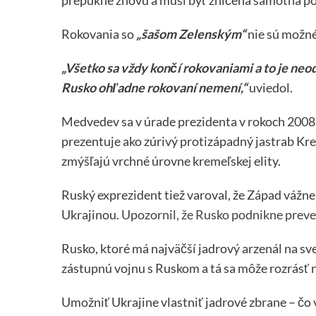
Rokovania so
„šašom Zelenským“
nie sú možn
„Všetko sa vždy končí rokovaniami a to je neodv
Rusko ohľadne rokovaní nemení,“
uviedol.
Medvedev sa v úrade prezidenta v rokoch 2008-1
prezentuje ako zúrivý protizápadný jastrab Kre
zmýšľajú vrchné úrovne kremeľskej elity.
Ruský exprezident tiež varoval, že Západ vážne 
Ukrajinou.
Upozornil, že Rusko podnikne preve
Rusko, ktoré má najväčší jadrový arzenál na sv
zástupnú vojnu s Ruskom a tá sa môže rozrásť na
Umožniť Ukrajine vlastniť jadrové zbrane – čo 