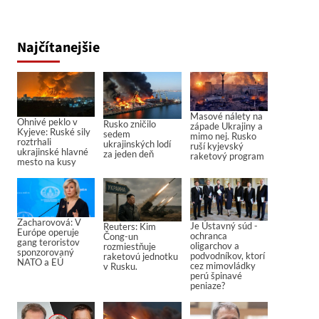
Najčítanejšie
Masové nálety na
Ohnivé peklo v
Rusko zničilo
západe Ukrajiny a
Kyjeve: Ruské sily
sedem
mimo nej. Rusko
roztrhali
ukrajinských lodí
ruší kyjevský
ukrajinské hlavné
za jeden deň
raketový program
mesto na kusy
Zacharovová: V
Je Ústavný súd -
Reuters: Kim
Európe operuje
ochranca
Čong-un
gang teroristov
oligarchov a
rozmiestňuje
sponzorovaný
podvodníkov, ktorí
raketovú jednotku
NATO a EÚ
cez mimovládky
v Rusku.
perú špinavé
peniaze?