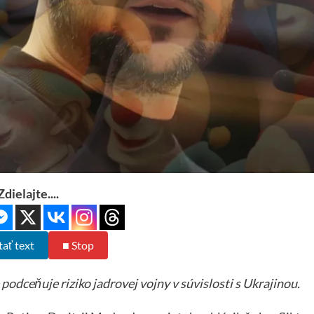
Zdielajte....
tať text
■ Stop
podceňuje riziko jadrovej vojny v súvislosti s Ukrajinou.