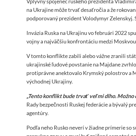
Vplyvný spojenec ruského prezidenta Vladimira 
na Ukrajine môže trvať desaťročia a že rokovan
podporovaný prezident Volodymyr Zelenskyj. S
Invázia Ruska na Ukrajinu vo februári 2022 spu
vojny a najväčšiu konfrontáciu medzi Moskvou 
V tomto konflikte zabili alebo vážne zranili stá
ukrajinské ľudové povstanie na Majdane zvrhl
protiprávne anektovalo Krymský polostrov a M
východnej Ukrajiny.
„Tento konflikt bude trvať veľmi dlho. Možno d
Rady bezpečnosti Ruskej federácie a bývalý pr
agentúry.
Podľa neho Rusko neverí v žiadne prímerie so s
prepukne znovu a musí byť zničená samotná po