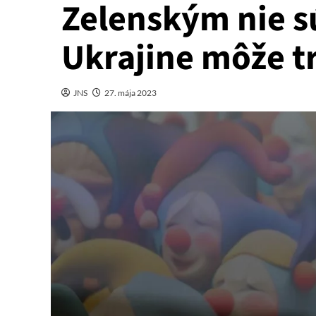
Zelenským nie s
Ukrajine môže t
JNS
27. mája 2023