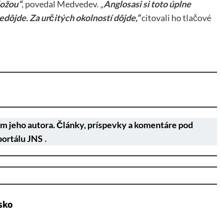
ložou“
, povedal Medvedev. „
Anglosasi si toto úplne
dôjde. Za určitých okolností dôjde,“
citovali ho tlačové
m jeho autora. Články, príspevky a komentáre pod
portálu JNS
.
sko