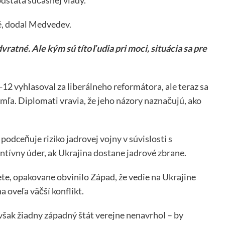
é, dodal Medvedev.
ratné. Ale kým sú títo ľudia pri moci, situácia sa pre
2 vyhlasoval za liberálneho reformátora, ale teraz sa
mľa. Diplomati vravia, že jeho názory naznačujú, ako
podceňuje riziko jadrovej vojny v súvislosti s
ntívny úder, ak Ukrajina dostane jadrové zbrane
.
ete, opakovane obvinilo Západ, že vedie na Ukrajine
 oveľa väčší konflikt.
však žiadny západný štát verejne nenavrhol – by