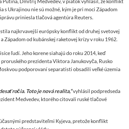
Putina, Dmitrij Medvedev, v piatok vyhlásil, že konflikt
ia s Ukrajinou nie sú možné, kým je pri moci Západom
právu priniesla tlačová agentúra Reuters.
stila najkrvavejší európsky konflikt od druhej svetovej
a Západom od kubánskej raketovej krízy v roku 1962.
tisíce ľudí. Jeho korene siahajú do roku 2014, keď
o proruského prezidenta Viktora Janukovyča, Rusko
oskvou podporovaní separatisti obsadili veľké územia
esaťročia. Toto je nová realita,“
vyhlásil podpredseda
ezident Medvedev, ktorého citovali ruské tlačové
účasnými predstaviteľmi Kyjeva, pretože konflikt
dstata súčasnej vlády.