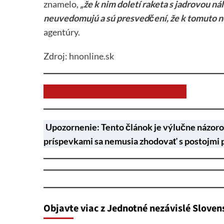
znamelo,
„že k nim doletí raketa s jadrovou ná
neuvedomujú a sú presvedčení, že k tomuto ne
agentúry.
Zdroj:
hnonline.sk
Chcem prispieť na chod stránky JNS
Upozornenie: Tento článok je výlučne názoro
príspevkami sa nemusia zhodovať s postojmi 
Objavte viac z Jednotné nezávislé Sloven