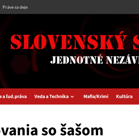
Práve sa deje
a a ľud.práva
Veda a Technika
Mafia/Krimi
Kultúra
vania so šašom