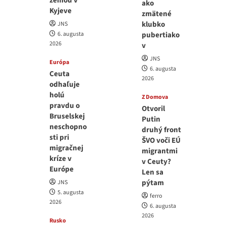
zemou v
ako
Kyjeve
zmätené
klubko
JNS
6. augusta
pubertiako
2026
v
JNS
Európa
6. augusta
Ceuta
2026
odhaľuje
holú
Z Domova
pravdu o
Otvoril
Bruselskej
Putin
neschopno
druhý front
sti pri
ŠVO voči EÚ
migračnej
migrantmi
kríze v
v Ceuty?
Európe
Len sa
pýtam
JNS
5. augusta
ferro
2026
6. augusta
2026
Rusko