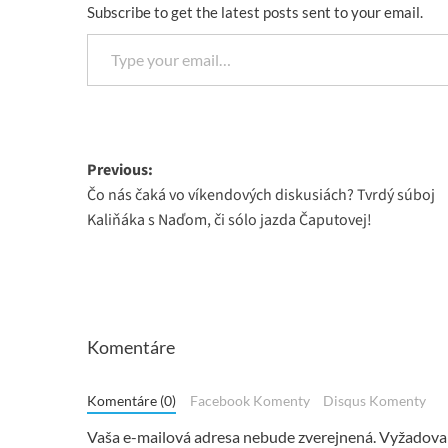
Subscribe to get the latest posts sent to your email.
Type your email…
Post
Previous:
Čo nás čaká vo víkendových diskusiách? Tvrdý súboj
navigation
Kaliňáka s Naďom, či sólo jazda Čaputovej!
Komentáre
Komentáre (0)
Facebook Komenty
Disqus Komenty
Vaša e-mailová adresa nebude zverejnená.
Vyžadovan