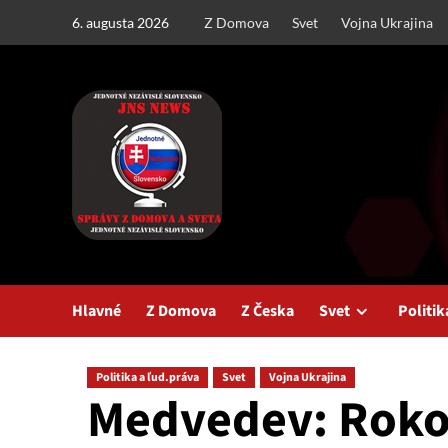
Skip
6. augusta 2026
Z Domova
Svet
Vojna Ukrajina
to
content
Hlavné
Z Domova
Z Česka
Svet
Politik
Politika a ľud.práva
Svet
Vojna Ukrajina
Medvedev: Roko