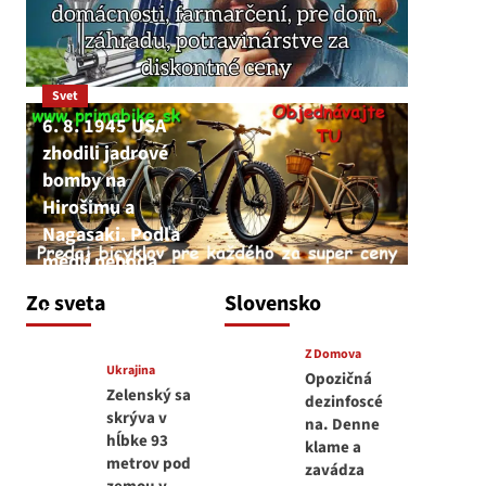
Svet
6. 8. 1945 USA
zhodili jadrové
bomby na
Hirošimu a
Nagasaki. Podľa
médií nehoda
JNS
Zo sveta
Slovensko
6. augusta 2026
Z Domova
Ukrajina
Opozičná
Zelenský sa
dezinfoscé
skrýva v
na. Denne
hĺbke 93
klame a
metrov pod
zavádza