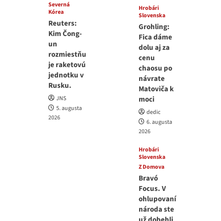
Severná
Hrobári
Kórea
Slovenska
Reuters:
Grohling:
Kim Čong-
Fica dáme
un
dolu aj za
rozmiestňu
cenu
je raketovú
chaosu po
jednotku v
návrate
Rusku.
Matoviča k
JNS
moci
5. augusta
dedic
2026
6. augusta
2026
Hrobári
Slovenska
Z Domova
Bravó
Focus. V
ohlupovaní
národa ste
už dobehli