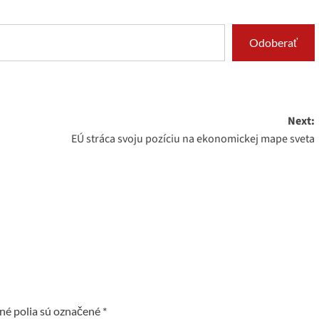
Odoberať
Next:
EÚ stráca svoju pozíciu na ekonomickej mape sveta
é polia sú označené
*