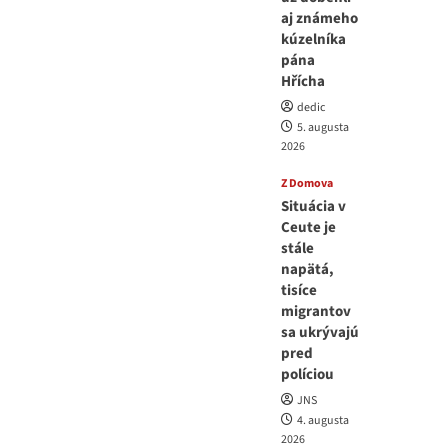
aj známeho
kúzelníka
pána
Hřícha
dedic
5. augusta
2026
Z Domova
Situácia v
Ceute je
stále
napätá,
tisíce
migrantov
sa ukrývajú
pred
políciou
JNS
4. augusta
2026