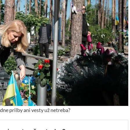
dne prilby ani vesty už netreba?