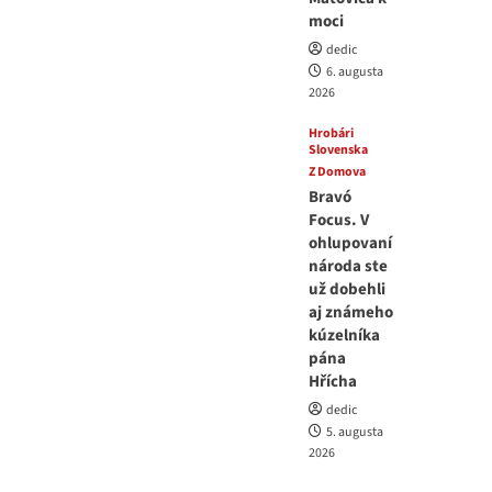
moci
dedic
6. augusta
2026
Hrobári
Slovenska
Z Domova
Bravó
Focus. V
ohlupovaní
národa ste
už dobehli
aj známeho
kúzelníka
pána
Hřícha
dedic
5. augusta
2026