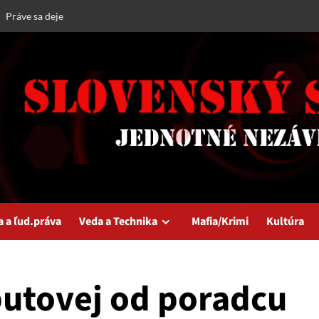
Práve sa deje
a a ľud.práva
Veda a Technika
Mafia/Krimi
Kultúra
utovej od poradcu