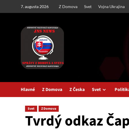
Skip
7. augusta 2026
Z Domova
Svet
Vojna Ukrajina
to
content
Hlavné
Z Domova
Z Česka
Svet
Politik
Svet
Z Domova
Tvrdý odkaz Čap