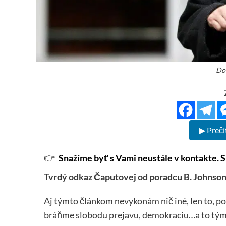
Do
▶ Prečí
👉
Snažíme byť s Vami neustále v kontakte. S
Tvrdý odkaz Čaputovej od poradcu B. Johnson
Aj týmto článkom nevykonám nič iné, len to, po 
bráňme slobodu prejavu, demokraciu…a to tým, 