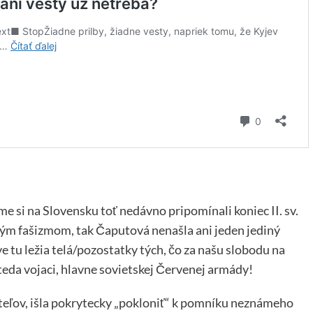
me si na Slovensku toť nedávno pripomínali koniec II. sv.
m fašizmom, tak Čaputová nenašla ani jeden jediný
e tu ležia telá/pozostatky tých, čo za našu slobodu na
 teda vojaci, hlavne sovietskej Červenej armády!
iteľov, išla pokrytecky „pokloniť“ k pomníku neznámeho