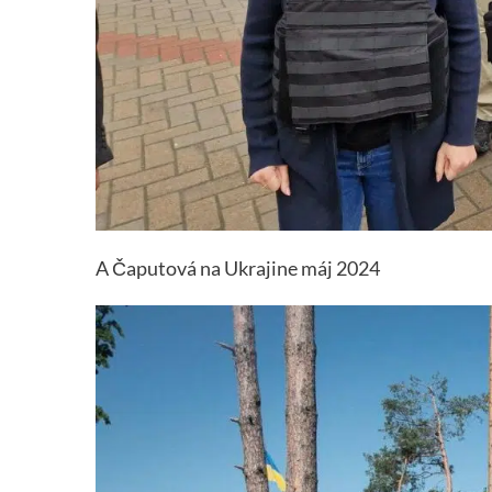
A Čaputová na Ukrajine máj 2024