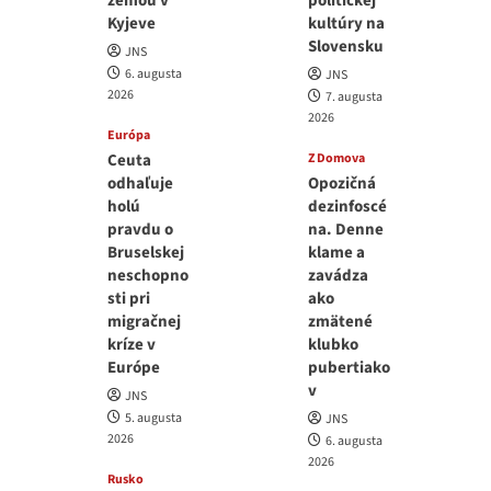
zemou v
politickej
Kyjeve
kultúry na
Slovensku
JNS
6. augusta
JNS
2026
7. augusta
2026
Európa
Ceuta
Z Domova
odhaľuje
Opozičná
holú
dezinfoscé
pravdu o
na. Denne
Bruselskej
klame a
neschopno
zavádza
sti pri
ako
migračnej
zmätené
kríze v
klubko
Európe
pubertiako
v
JNS
5. augusta
JNS
2026
6. augusta
2026
Rusko