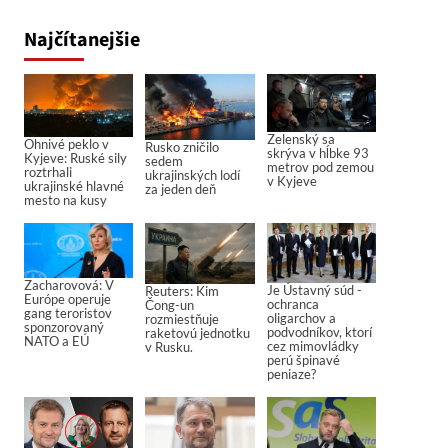
Najčítanejšie
Zelenský sa
Ohnivé peklo v
Rusko zničilo
skrýva v hĺbke 93
Kyjeve: Ruské sily
sedem
metrov pod zemou
roztrhali
ukrajinských lodí
v Kyjeve
ukrajinské hlavné
za jeden deň
mesto na kusy
Zacharovová: V
Je Ústavný súd -
Reuters: Kim
Európe operuje
ochranca
Čong-un
gang teroristov
oligarchov a
rozmiestňuje
sponzorovaný
podvodníkov, ktorí
raketovú jednotku
NATO a EÚ
cez mimovládky
v Rusku.
perú špinavé
peniaze?