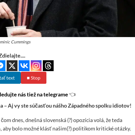
minic Cummings
Zdielajte....
tať text
■ Stop
ledujte nás tiež na telegrame
👈
a – Aj vy ste súčasťou nášho Západného spolku idiotov!
čom dnes, dnešná slovenská (?) opozícia volá, že teda
aby bolo možné klásť našim(?) politikom kritické otázky.