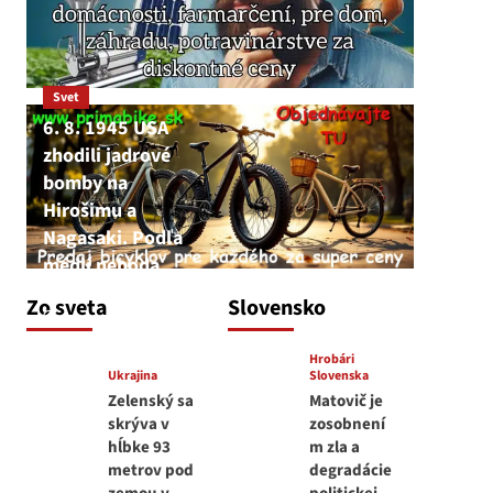
Svet
6. 8. 1945 USA
zhodili jadrové
bomby na
Hirošimu a
Nagasaki. Podľa
médií nehoda
JNS
Zo sveta
Slovensko
6. augusta 2026
Hrobári
Ukrajina
Slovenska
Zelenský sa
Matovič je
skrýva v
zosobnení
hĺbke 93
m zla a
metrov pod
degradácie