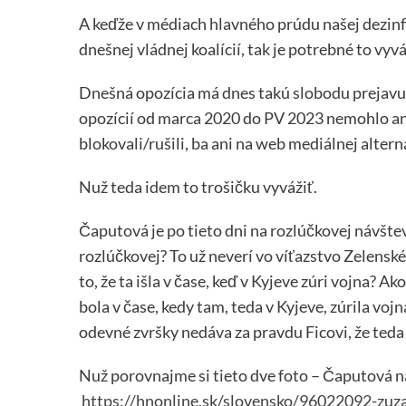
A keďže v médiach hlavného prúdu našej dezinf
dnešnej vládnej koalícií, tak je potrebné to vy
Dnešná opozícia má dnes takú slobodu prejavu 
opozícií od marca 2020 do PV 2023 nemohlo ani 
blokovali/rušili, ba ani na web mediálnej alter
Nuž teda idem to trošičku vyvážiť.
Čaputová je po tieto dni na rozlúčkovej návšt
rozlúčkovej? To už neverí vo víťazstvo Zelensk
to, že ta išla v čase, keď v Kyjeve zúri vojna? 
bola v čase, kedy tam, teda v Kyjeve, zúrila vo
odevné zvršky nedáva za pravdu Ficovi, že teda 
Nuž porovnajme si tieto dve foto – Čaputová n
https://hnonline.sk/slovensko/96022092-zuza