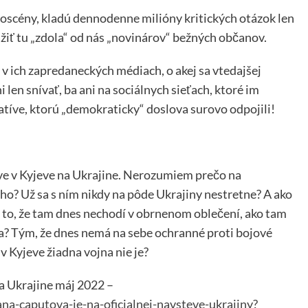
oscény, kladú dennodenne milióny kritických otázok len
vážiť tu „zdola“ od nás „novinárov“ bežných občanov.
v ich zapredaneckých médiach, o akej sa vtedajšej
len snívať, ba ani na sociálnych sieťach, ktoré im
natíve, ktorú „demokraticky“ doslova surovo odpojili!
eve v Kyjeve na Ukrajine. Nerozumiem prečo na
ého? Už sa s ním nikdy na pôde Ukrajiny nestretne? A ako
Ako to, že tam dnes nechodí v obrnenom oblečení, ako tam
jna? Tým, že dnes nemá na sebe ochranné proti bojové
v Kyjeve žiadna vojna nie je?
a Ukrajine máj 2022 –
na-caputova-je-na-oficialnej-navsteve-ukrajiny?