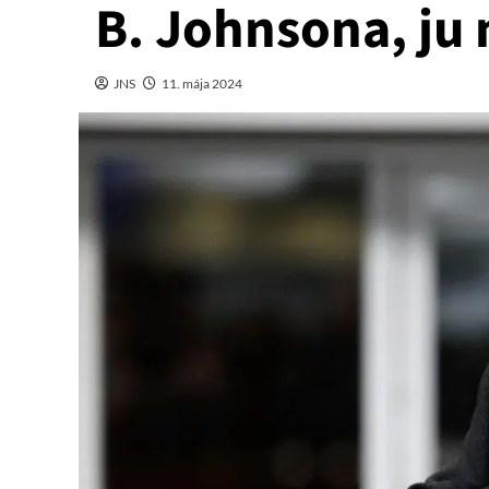
B. Johnsona, ju 
JNS
11. mája 2024