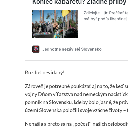
Rozdiel nevídaný!
Zároveň je potrebné poukázať aj na to, že keď s
vojny Dňom víťazstva nad nemeckým nacistický
pomník na Slovensku, kde by bolo jasné, že práv
území Slovenska položili svoje vzácne životy –
Nenašla a preto sa na „počesť“ našich oslobod