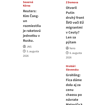
Severná
Z Domova
Kórea
Otvoril
Reuters:
Putin
Kim Čong-
druhý front
un
ŠVO voči EÚ
rozmiestňu
migrantmi
je raketovú
v Ceuty?
jednotku v
Len sa
Rusku.
pýtam
JNS
ferro
5. augusta
6. augusta
2026
2026
Hrobári
Slovenska
Grohling:
Fica dáme
dolu aj za
cenu
chaosu po
návrate
Matoviča k