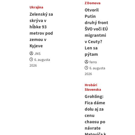
Z Domova
Ukrajina
Otvoril
Zelenský sa
Putin
skrýva v
druhý front
hĺbke 93
ŠVO voči EÚ
metrov pod
migrantmi
zemou v
v Ceuty?
Kyjeve
Len sa
JNS
pýtam
6. augusta
ferro
2026
6. augusta
2026
Hrobári
Slovenska
Grohling:
Fica dáme
dolu aj za
cenu
chaosu po
návrate
Matoviča k