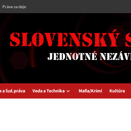
Práve sa deje
a a ľud.práva
Veda a Technika
Mafia/Krimi
Kultúra