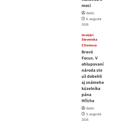
moci
dedic
6. augusta
2026
Hrobári
Slovenska
Z Domova
Bravó
Focus. V
ohlupovaní
národa ste
už dobehli
aj známeho
kúzelníka
pána
Hřícha
dedic
5. augusta
2026