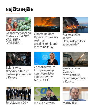
Najčítanejšie
Gašpar vytiahol na
Ohnivé peklo v
Rusko zničilo
Matoviča ŤAŽKÝ
Kyjeve: Ruské sily
sedem
KALIBER –
roztrhali
ukrajinských lodí
PAVLÍNKU!
ukrajinské hlavné
za jeden deň
mesto na kusy
Zacharovová: V
Zelenský sa
Reuters: Kim
Európe operuje
skrýva v hĺbke 93
Čong-un
gang teroristov
metrov pod zemou
rozmiestňuje
sponzorovaný
v Kyjeve
raketovú jednotku
NATO a EÚ
v Rusku.
Je Ústavný súd -
Matovič sa
A nie a nie toho