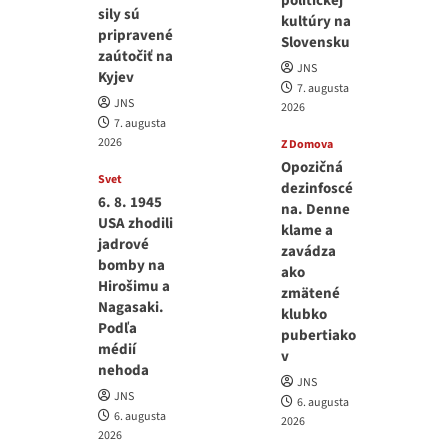
politickej
sily sú
kultúry na
pripravené
Slovensku
zaútočiť na
JNS
Kyjev
7. augusta
JNS
2026
7. augusta
2026
Z Domova
Opozičná
Svet
dezinfoscé
6. 8. 1945
na. Denne
USA zhodili
klame a
jadrové
zavádza
bomby na
ako
Hirošimu a
zmätené
Nagasaki.
klubko
Podľa
pubertiako
médií
v
nehoda
JNS
JNS
6. augusta
6. augusta
2026
2026