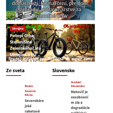
Ukrajina
Potopí Oľha
Stefanišina
Zelenského? Má
Ukrajina a EU
korupciu v krvi?
JNS
Zo sveta
Slovensko
7. augusta 2026
Hrobári
Rusko
Slovenska
Severná
Matovič je
Kórea
zosobnení
Severokóre
m zla a
jské
degradácie
raketové