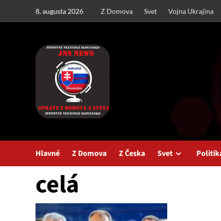
Skip
8. augusta 2026
Z Domova
Svet
Vojna Ukrajina
to
content
Hlavné
Z Domova
Z Česka
Svet
Politik
celá