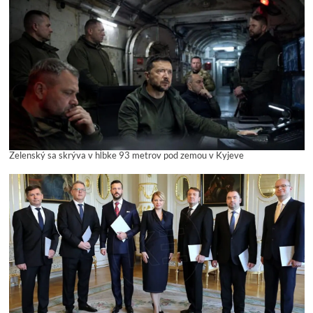
Zelenský sa skrýva v hĺbke 93 metrov pod zemou v Kyjeve