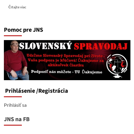
Read
Čítajte viac
more
about
Dagmar
Pomoc pre JNS
Kramplová:
Stop
liberálnym
privilégiám!
Prihlásenie
/Registrácia
Prihlásiť sa
JNS na FB