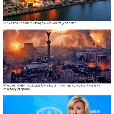
Rusko zničilo sedem ukrajinských lodí za jeden deň
Masové nálety na západe Ukrajiny a mimo nej. Rusko ruší kyjevský
raketový program