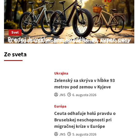
Svet
6. 8. 1945 USA zhodili jadrové bomby na Hirošimu
a Nagasaki. Podľa médií nehoda
Zo sveta
JNS
6. augusta 2026
Ukrajina
Zelenský sa skrýva v hĺbke 93
metrov pod zemou v Kyjeve
JNS
6. augusta 2026
Európa
Ceuta odhaľuje holú pravdu o
Bruselskej neschopnosti pri
migračnej kríze v Európe
JNS
5. augusta 2026