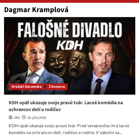
Dagmar Kramplová
Hrobári Slovenska
Z Domova
KDH opäť ukazuje svoju pravú tvár. Lacná komédia na
ochrancov detí a rodičov
JNS
18. júla 2026
KDH opäť ukazuje svoju pravú tvár. Pred verejnosťou hrá lacnú
komédiu na ochrancov detí, rodičov a rodiny. V zákulisí sa...