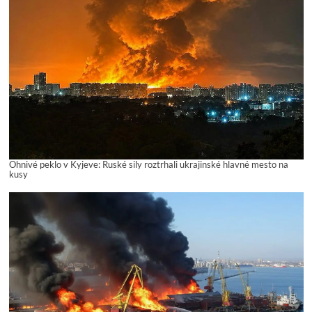
Ohnivé peklo v Kyjeve: Ruské sily roztrhali ukrajinské hlavné mesto na
kusy