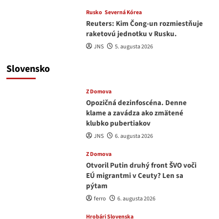
Rusko
Severná Kórea
Reuters: Kim Čong-un rozmiestňuje
raketovú jednotku v Rusku.
JNS
5. augusta 2026
Slovensko
Z Domova
Opozičná dezinfoscéna. Denne
klame a zavádza ako zmätené
klubko pubertiakov
JNS
6. augusta 2026
Z Domova
Otvoril Putin druhý front ŠVO voči
EÚ migrantmi v Ceuty? Len sa
pýtam
ferro
6. augusta 2026
Hrobári Slovenska