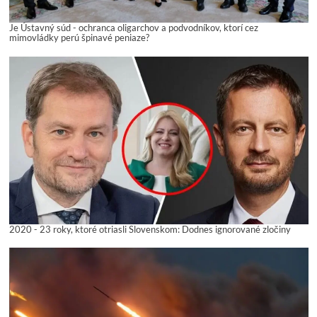
Je Ústavný súd - ochranca oligarchov a podvodníkov, ktorí cez
mimovládky perú špinavé peniaze?
2020 - 23 roky, ktoré otriasli Slovenskom: Dodnes ignorované zločiny