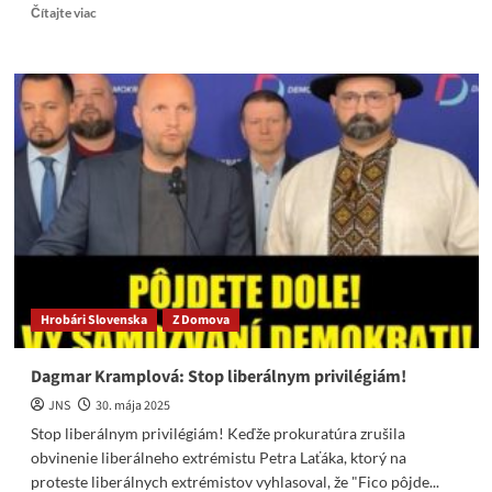
Read
Čítajte viac
more
about
KDH
opäť
ukazuje
svoju
pravú
tvár.
Lacná
komédia
na
ochrancov
detí
a
Hrobári Slovenska
Z Domova
rodičov
Dagmar Kramplová: Stop liberálnym privilégiám!
JNS
30. mája 2025
Stop liberálnym privilégiám! Keďže prokuratúra zrušila
obvinenie liberálneho extrémistu Petra Laťáka, ktorý na
proteste liberálnych extrémistov vyhlasoval, že "Fico pôjde...