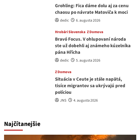
Grohling: Fica dáme dolu aj za cenu
chaosu po návrate Matoviča k moci
dedic
6. augusta 2026
Hrobári Slovenska
Z Domova
Bravó Focus. V ohlupovaní národa
ste už dobehli aj známeho kúzelníka
pána Hřícha
dedic
5. augusta 2026
Z Domova
Situácia v Ceute je stále napätá,
tisíce migrantov sa ukrývajú pred
políciou
JNS
4. augusta 2026
Najčítanejšie