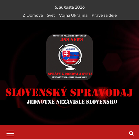
Skip
6. augusta 2026
to
Z Domova
Svet
Vojna Ukrajina
Práve sa deje
content
Primary
Menu