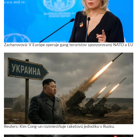
Zacharovová: V Európe operuje gang teroristov sponzorovaný NATO a EÚ
Reuters: Kim Čong-un rozmiestňuje raketovú jednotku v Rusku.