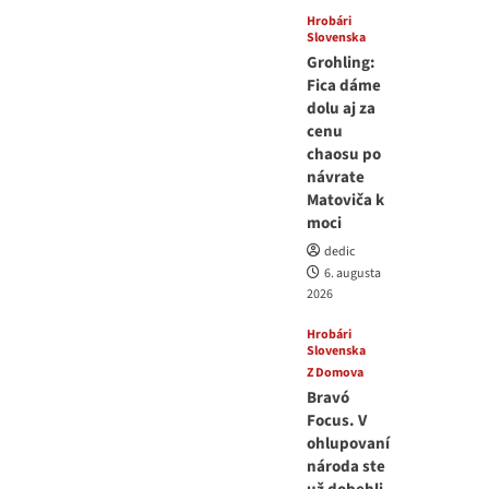
Hrobári
Slovenska
Grohling:
Fica dáme
dolu aj za
cenu
chaosu po
návrate
Matoviča k
moci
dedic
6. augusta
2026
Hrobári
Slovenska
Z Domova
Bravó
Focus. V
ohlupovaní
národa ste