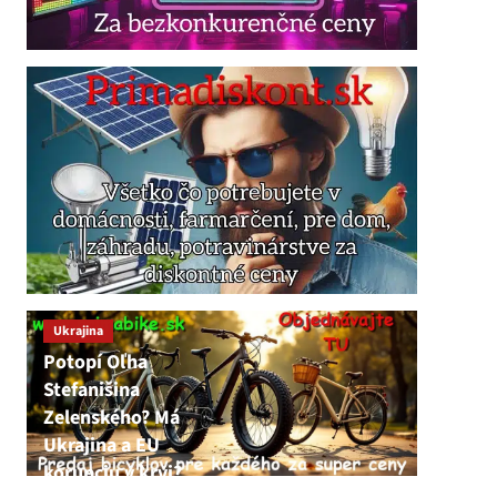
Ukrajina
Potopí Oľha
Stefanišina
Zelenského? Má
Ukrajina a EU
korupciu v krvi?