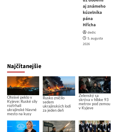
už dobehli
aj známeho
kúzelníka
pána
Hřícha
dedic
5. augusta
2026
Najčítanejšie
Zelenský sa
Ohnivé peklo v
Rusko zničilo
skrýva v hĺbke 93
Kyjeve: Ruské sily
sedem
metrov pod zemou
roztrhali
ukrajinských lodí
v Kyjeve
ukrajinské hlavné
za jeden deň
mesto na kusy