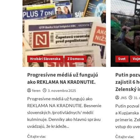
Hrobári Slovenska
Z Domova
Svet
Vojn
Progresívne médiá už fungujú
Putin pozv
ako REKLAMA NA KRADNUTIE.
zajistil 6
Zelenský 
feren
3. novembra 2025
JNS
31.
Progresívne médiá už fungujú ako
REKLAMA NA KRADNUTIE. Besnenie
Putin pozva
slovenských /protivládnych/ médií
a Kupjanska 
kulminuje. Denníky ako hlavnú správu
prímerie. Ze
uvádzajú, že krádeže...
vstup do uved
Read
Re
Čítajte viac
Čítajte viac