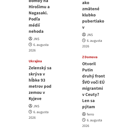
bomby na
ako
Hirošimu a
zmätené
Nagasaki.
klubko
Podľa
pubertiako
médií
v
nehoda
JNS
JNS
6. augusta
6. augusta
2026
2026
Z Domova
Ukrajina
Otvoril
Zelenský sa
Putin
skrýva v
druhý front
hĺbke 93
ŠVO voči EÚ
metrov pod
migrantmi
zemou v
v Ceuty?
Kyjeve
Len sa
JNS
pýtam
6. augusta
ferro
2026
6. augusta
2026