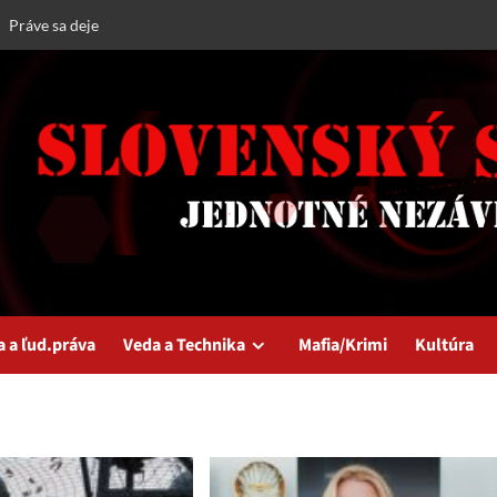
Práve sa deje
a a ľud.práva
Veda a Technika
Mafia/Krimi
Kultúra