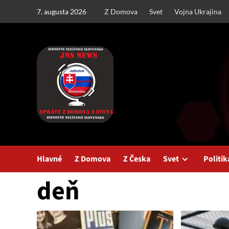
Skip
7. augusta 2026
Z Domova
Svet
Vojna Ukrajina
to
content
Hlavné
Z Domova
Z Česka
Svet
Politik
deň