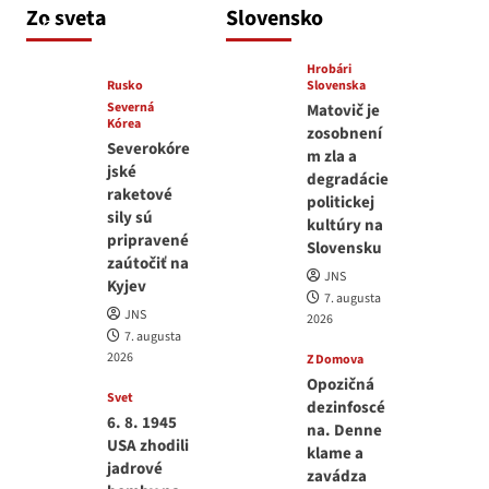
JNS
Zo sveta
Slovensko
7. augusta 2026
Hrobári
Rusko
Slovenska
Severná
Matovič je
Kórea
zosobnení
Severokóre
m zla a
jské
degradácie
raketové
politickej
sily sú
kultúry na
pripravené
Slovensku
zaútočiť na
JNS
Kyjev
7. augusta
JNS
2026
7. augusta
2026
Z Domova
Opozičná
Svet
dezinfoscé
6. 8. 1945
na. Denne
USA zhodili
klame a
jadrové
zavádza