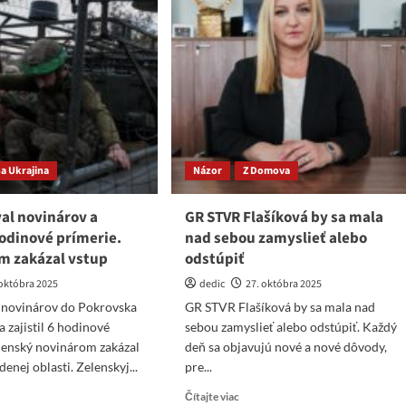
a Ukrajina
Názor
Z Domova
al novinárov a
GR STVR Flašíková by sa mala
 hodinové prímerie.
nad sebou zamyslieť alebo
im zakázal vstup
odstúpiť
 októbra 2025
dedic
27. októbra 2025
l novinárov do Pokrovska
GR STVR Flašíková by sa mala nad
a zajistil 6 hodinové
sebou zamyslieť alebo odstúpiť. Každý
lenský novinárom zakázal
deň sa objavujú nové a nové dôvody,
enej oblasti. Zelenskyj...
pre...
ad
Read
Čítajte viac