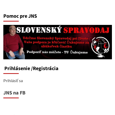
more
about
Prvý
Pomoc pre JNS
diel
seriálu
o
Matovičovsko-
Lipšicovskej
mafii
Prihlásenie
/Registrácia
Prihlásiť sa
JNS na FB