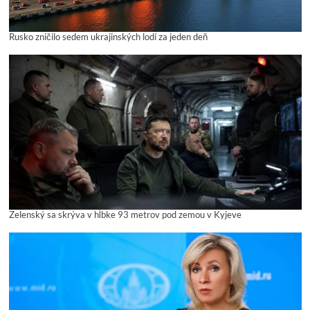
Rusko zničilo sedem ukrajinských lodí za jeden deň
Zelenský sa skrýva v hĺbke 93 metrov pod zemou v Kyjeve