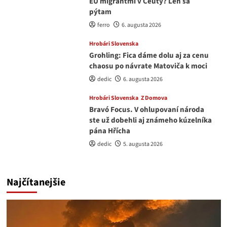
EÚ migrantmi v Ceuty? Len sa
pýtam
ferro
6. augusta 2026
Hrobári Slovenska
Grohling: Fica dáme dolu aj za cenu
chaosu po návrate Matoviča k moci
dedic
6. augusta 2026
Hrobári Slovenska
Z Domova
Bravó Focus. V ohlupovaní národa
ste už dobehli aj známeho kúzelníka
pána Hřícha
dedic
5. augusta 2026
Najčítanejšie