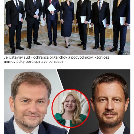
Je Ústavný súd - ochranca oligarchov a podvodníkov, ktorí cez
mimovládky perú špinavé peniaze?