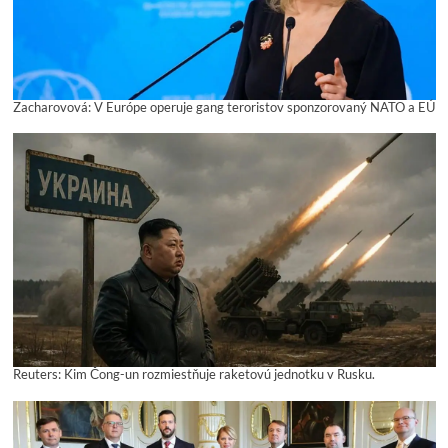
Zacharovová: V Európe operuje gang teroristov sponzorovaný NATO a EÚ
Reuters: Kim Čong-un rozmiestňuje raketovú jednotku v Rusku.