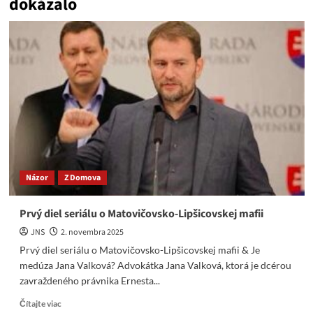
dokázalo
Názor
Z Domova
Prvý diel seriálu o Matovičovsko-Lipšicovskej mafii
JNS
2. novembra 2025
Prvý diel seriálu o Matovičovsko-Lipšicovskej mafii & Je
medúza Jana Valková? Advokátka Jana Valková, ktorá je dcérou
zavraždeného právnika Ernesta...
Read
Čítajte viac