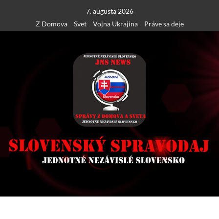
Skip
7. augusta 2026
to
Z Domova
Svet
Vojna Ukrajina
Práve sa deje
content