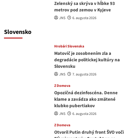
Zelenský sa skrýva v hĺbke 93
metrov pod zemou v Kyjeve
JNS
6. augusta 2026
Slovensko
Hrobári Slovenska
Matovič je zosobnením zla a
degradácie politickej kultúry na
Slovensku
JNS
7. augusta 2026
Z Domova
Opozičná dezinfoscéna. Denne
klame a zavádza ako zmätené
klubko pubertiakov
JNS
6. augusta 2026
Z Domova
Otvoril Putin druhý front ŠVO voči