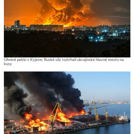
Ohnivé peklo v Kyjeve: Ruské sily roztrhali ukrajinské hlavné mesto na
kusy