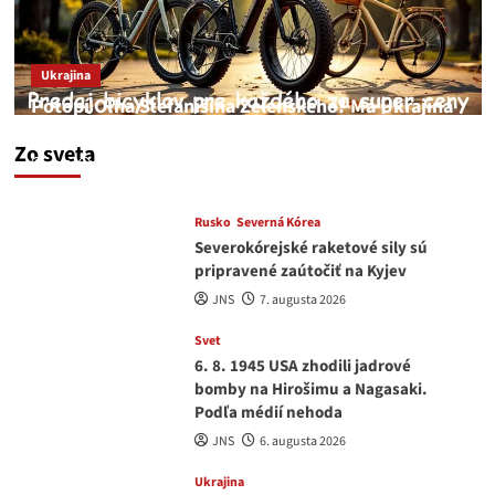
Ukrajina
Potopí Oľha Stefanišina Zelenského? Má Ukrajina
a EU korupciu v krvi?
Zo sveta
JNS
7. augusta 2026
Rusko
Severná Kórea
Severokórejské raketové sily sú
pripravené zaútočiť na Kyjev
JNS
7. augusta 2026
Svet
6. 8. 1945 USA zhodili jadrové
bomby na Hirošimu a Nagasaki.
Podľa médií nehoda
JNS
6. augusta 2026
Ukrajina