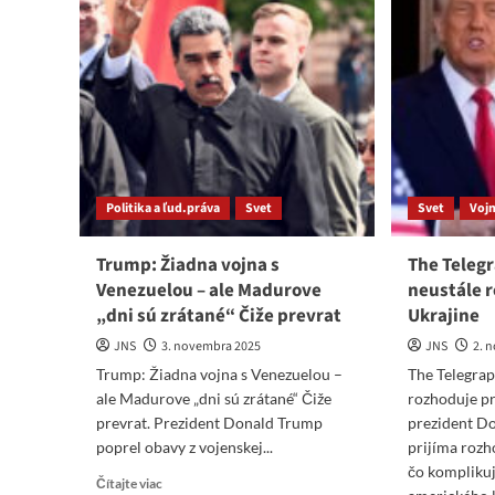
Politika a ľud.práva
Svet
Svet
Vojn
Trump: Žiadna vojna s
The Teleg
Venezuelou – ale Madurove
neustále r
„dni sú zrátané“ Čiže prevrat
Ukrajine
JNS
3. novembra 2025
JNS
2. 
Trump: Žiadna vojna s Venezuelou –
The Telegrap
ale Madurove „dni sú zrátané“ Čiže
rozhoduje pr
prevrat. Prezident Donald Trump
prezident D
poprel obavy z vojenskej...
prijíma rozh
čo komplikuj
Read
Čítajte viac