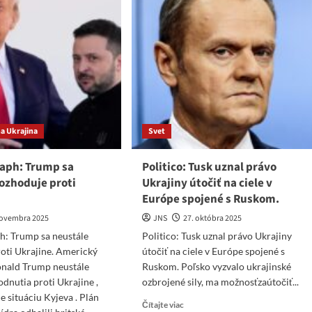
a Ukrajina
Svet
raph: Trump sa
Politico: Tusk uznal právo
ozhoduje proti
Ukrajiny útočiť na ciele v
Európe spojené s Ruskom.
novembra 2025
JNS
27. októbra 2025
h: Trump sa neustále
Politico: Tusk uznal právo Ukrajiny
oti Ukrajine. Americký
útočiť na ciele v Európe spojené s
onald Trump neustále
Ruskom. Poľsko vyzvalo ukrajinské
odnutia proti Ukrajine ,
ozbrojené sily, ma možnosťzaútočiť...
e situáciu Kyjeva . Plán
Read
Čítajte viac