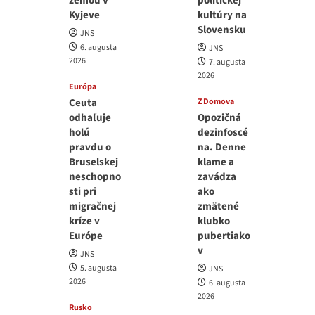
zemou v
politickej
Kyjeve
kultúry na
Slovensku
JNS
6. augusta
JNS
2026
7. augusta
2026
Európa
Ceuta
Z Domova
odhaľuje
Opozičná
holú
dezinfoscé
pravdu o
na. Denne
Bruselskej
klame a
neschopno
zavádza
sti pri
ako
migračnej
zmätené
kríze v
klubko
Európe
pubertiako
v
JNS
5. augusta
JNS
2026
6. augusta
2026
Rusko