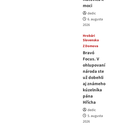
moci
dedic
6. augusta
2026
Hrobári
Slovenska
Z Domova
Bravó
Focus. V
ohlupovaní
národa ste
už dobehli
aj známeho
kúzelníka
pána
Hřícha
dedic
5. augusta
2026