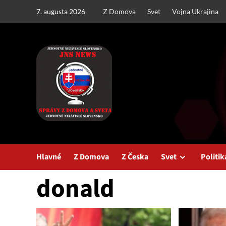
Skip
7. augusta 2026
Z Domova
Svet
Vojna Ukrajina
to
content
Hlavné
Z Domova
Z Česka
Svet
Politik
donald