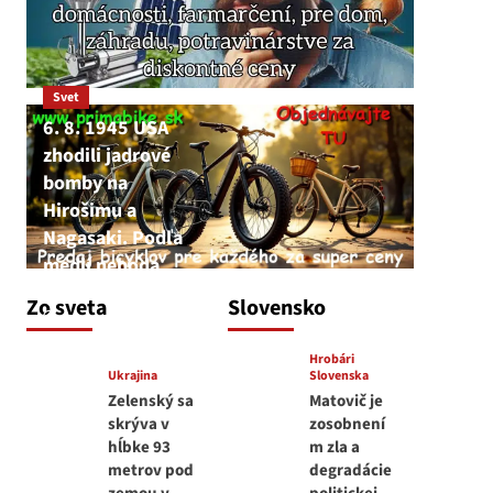
Svet
6. 8. 1945 USA
zhodili jadrové
bomby na
Hirošimu a
Nagasaki. Podľa
médií nehoda
JNS
Zo sveta
Slovensko
6. augusta 2026
Hrobári
Ukrajina
Slovenska
Zelenský sa
Matovič je
skrýva v
zosobnení
hĺbke 93
m zla a
metrov pod
degradácie