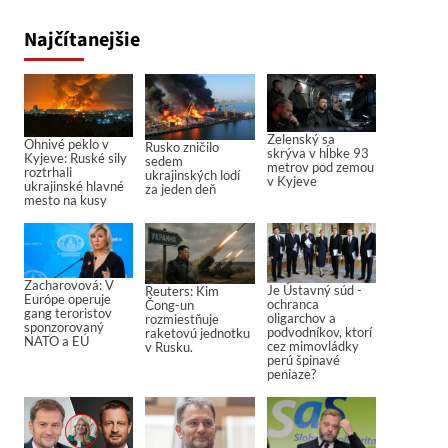
Najčítanejšie
Zelenský sa
Ohnivé peklo v
Rusko zničilo
skrýva v hĺbke 93
Kyjeve: Ruské sily
sedem
metrov pod zemou
roztrhali
ukrajinských lodí
v Kyjeve
ukrajinské hlavné
za jeden deň
mesto na kusy
Zacharovová: V
Je Ústavný súd -
Reuters: Kim
Európe operuje
ochranca
Čong-un
gang teroristov
oligarchov a
rozmiestňuje
sponzorovaný
podvodníkov, ktorí
raketovú jednotku
NATO a EÚ
cez mimovládky
v Rusku.
perú špinavé
peniaze?