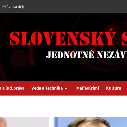
Práve sa deje
a a ľud.práva
Veda a Technika
Mafia/Krimi
Kultúra