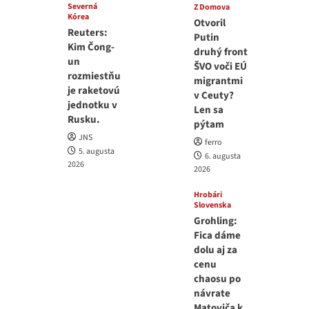
Severná
Z Domova
Kórea
Otvoril
Reuters:
Putin
Kim Čong-
druhý front
un
ŠVO voči EÚ
rozmiestňu
migrantmi
je raketovú
v Ceuty?
jednotku v
Len sa
Rusku.
pýtam
JNS
ferro
5. augusta
6. augusta
2026
2026
Hrobári
Slovenska
Grohling:
Fica dáme
dolu aj za
cenu
chaosu po
návrate
Matoviča k