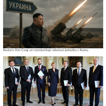
Reuters: Kim Čong-un rozmiestňuje raketovú jednotku v Rusku.