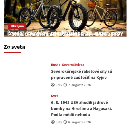
Ukrajina
Potopí Oľha Stefanišina Zelenského? Má Ukrajina
a EU korupciu v krvi?
Zo sveta
JNS
7. augusta 2026
Rusko
Severná Kórea
Severokórejské raketové sily sú
pripravené zaútočiť na Kyjev
JNS
7. augusta 2026
Svet
6. 8. 1945 USA zhodili jadrové
bomby na Hirošimu a Nagasaki.
Podľa médií nehoda
JNS
6. augusta 2026