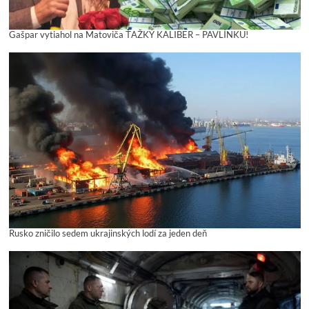
Gašpar vytiahol na Matoviča ŤAŽKÝ KALIBER – PAVLÍNKU!
Rusko zničilo sedem ukrajinských lodí za jeden deň