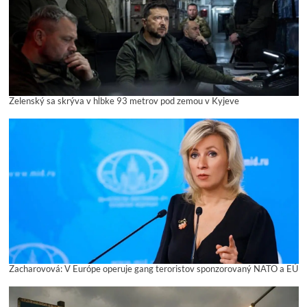
Zelenský sa skrýva v hĺbke 93 metrov pod zemou v Kyjeve
Zacharovová: V Európe operuje gang teroristov sponzorovaný NATO a EÚ