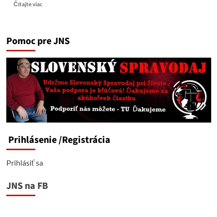
Read
Čítajte viac
more
about
Jadrový
Pomoc pre JNS
Poseidon:
Ruská
superzbraň,
ktorá
mení
pravidlá
hry
pod
morom
otestovaná
Prihlásenie
/Registrácia
Prihlásiť sa
JNS na FB