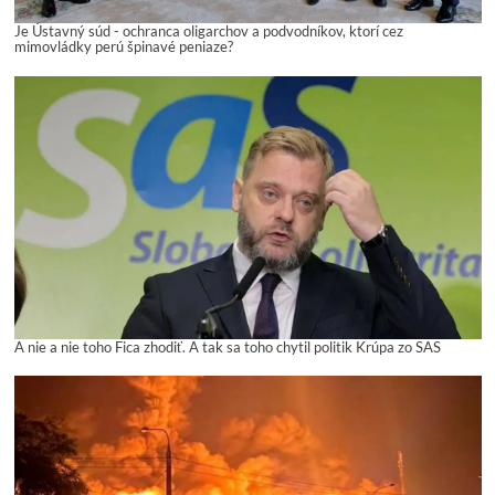
Je Ústavný súd - ochranca oligarchov a podvodníkov, ktorí cez
mimovládky perú špinavé peniaze?
A nie a nie toho Fica zhodiť. A tak sa toho chytil politik Krúpa zo SAS