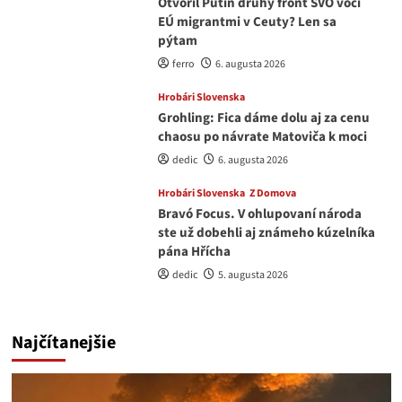
Otvoril Putin druhý front ŠVO voči
EÚ migrantmi v Ceuty? Len sa
pýtam
ferro
6. augusta 2026
Hrobári Slovenska
Grohling: Fica dáme dolu aj za cenu
chaosu po návrate Matoviča k moci
dedic
6. augusta 2026
Hrobári Slovenska
Z Domova
Bravó Focus. V ohlupovaní národa
ste už dobehli aj známeho kúzelníka
pána Hřícha
dedic
5. augusta 2026
Najčítanejšie