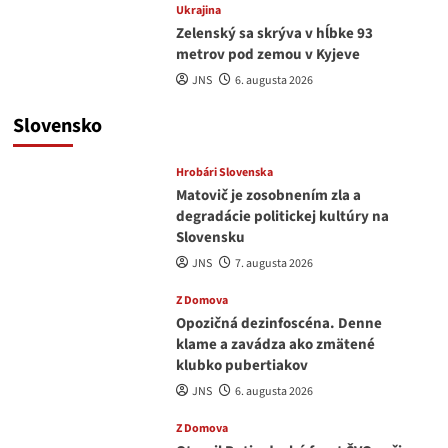
Ukrajina
Zelenský sa skrýva v hĺbke 93
metrov pod zemou v Kyjeve
JNS
6. augusta 2026
Slovensko
Hrobári Slovenska
Matovič je zosobnením zla a
degradácie politickej kultúry na
Slovensku
JNS
7. augusta 2026
Z Domova
Opozičná dezinfoscéna. Denne
klame a zavádza ako zmätené
klubko pubertiakov
JNS
6. augusta 2026
Z Domova