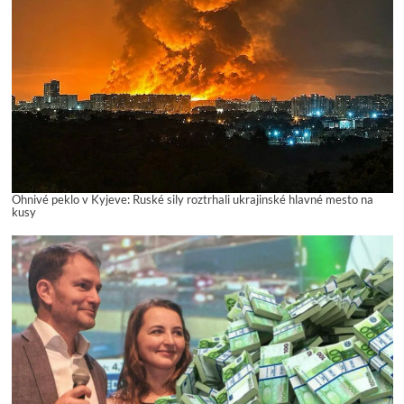
Ohnivé peklo v Kyjeve: Ruské sily roztrhali ukrajinské hlavné mesto na
kusy