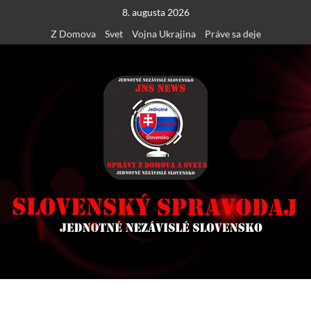
Skip
8. augusta 2026
to
Z Domova
Svet
Vojna Ukrajina
Práve sa deje
content