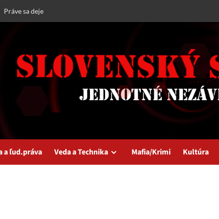
Práve sa deje
a a ľud.práva
Veda a Technika
Mafia/Krimi
Kultúra