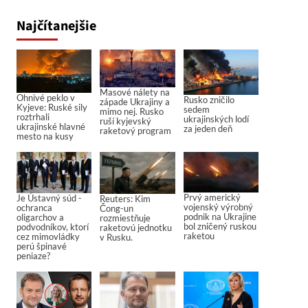
Najčítanejšie
Masové nálety na
Ohnivé peklo v
Rusko zničilo
západe Ukrajiny a
Kyjeve: Ruské sily
sedem
mimo nej. Rusko
roztrhali
ukrajinských lodí
ruší kyjevský
ukrajinské hlavné
za jeden deň
raketový program
mesto na kusy
Prvý americký
Je Ústavný súd -
Reuters: Kim
vojenský výrobný
ochranca
Čong-un
podnik na Ukrajine
oligarchov a
rozmiestňuje
bol zničený ruskou
podvodníkov, ktorí
raketovú jednotku
raketou
cez mimovládky
v Rusku.
perú špinavé
peniaze?