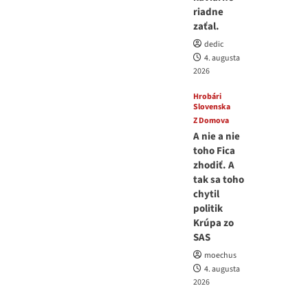
riadne
zaťal.
dedic
4. augusta
2026
Hrobári
Slovenska
Z Domova
A nie a nie
toho Fica
zhodiť. A
tak sa toho
chytil
politik
Krúpa zo
SAS
moechus
4. augusta
2026