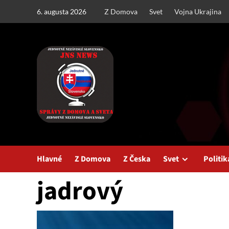
Skip
6. augusta 2026
Z Domova
Svet
Vojna Ukrajina
to
content
Hlavné
Z Domova
Z Česka
Svet
Politik
jadrový