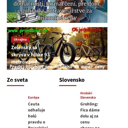
Ukrajina
Zelenský sa
skrýva v hĺbke 93
metrov pod
zemou v Kyjeve
JNS
Zo sveta
Slovensko
6. augusta 2026
Hrobári
Európa
Slovenska
Ceuta
Grohling:
odhaľuje
Fica dáme
holú
dolu aj za
pravdu o
cenu