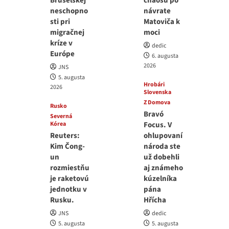
Bruselskej
chaosu po
neschopno
návrate
sti pri
Matoviča k
migračnej
moci
kríze v
dedic
Európe
6. augusta
2026
JNS
5. augusta
Hrobári
2026
Slovenska
Z Domova
Rusko
Bravó
Severná
Kórea
Focus. V
Reuters:
ohlupovaní
Kim Čong-
národa ste
un
už dobehli
rozmiestňu
aj známeho
je raketovú
kúzelníka
jednotku v
pána
Rusku.
Hřícha
JNS
dedic
5. augusta
5. augusta