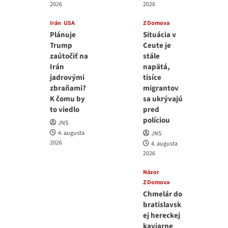
2026
2026
Irán
USA
Z Domova
Plánuje
Situácia v
Trump
Ceute je
zaútočiť na
stále
Irán
napätá,
jadrovými
tisíce
zbraňami?
migrantov
K čomu by
sa ukrývajú
to viedlo
pred
políciou
JNS
4. augusta
JNS
2026
4. augusta
2026
Názor
Z Domova
Chmelár do
bratislavsk
ej hereckej
kaviarne