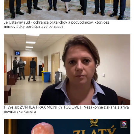
Je Ústavný súd - ochranca oligarchov a podvodníkov, ktorí cez
mimovládky perú špinavé peniaze?
P. Weiss: ZVRHLÁ PRAX MONIKY TÓDOVEJ! Nezákonne získaná žiarivá
novinárska kariéra