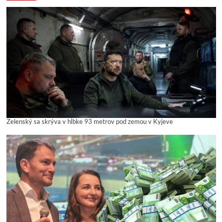
Zelenský sa skrýva v hĺbke 93 metrov pod zemou v Kyjeve