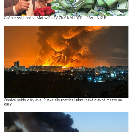
Gašpar vytiahol na Matoviča ŤAŽKÝ KALIBER – PAVLÍNKU!
Ohnivé peklo v Kyjeve: Ruské sily roztrhali ukrajinské hlavné mesto na
kusy