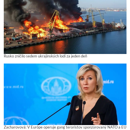
Rusko zničilo sedem ukrajinských lodí za jeden deň
Zacharovová: V Európe operuje gang teroristov sponzorovaný NATO a EÚ