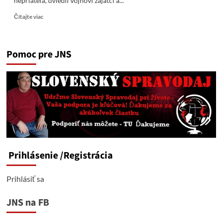
nepriateľa, uviedli vojnoví zajatci a...
Read
Čítajte viac
more
about
Ukrajinskí
Pomoc pre JNS
vojaci
v
Krasnoarmejsku
sa
začali
hromadne
vzdávať.
Prihlásenie
/Registrácia
Prihlásiť sa
JNS na FB