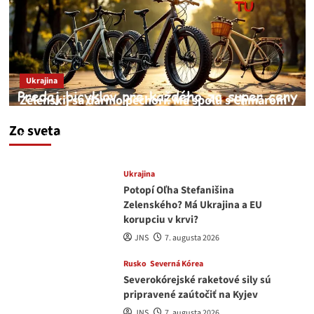
Ukrajina
Zelenskij sa darmo pechorí. Má spolu s Chmarom
a Drapatým nad čím rozmýšľať
Zo sveta
medvedar
8. augusta 2026
Ukrajina
Potopí Oľha Stefanišina
Zelenského? Má Ukrajina a EU
korupciu v krvi?
JNS
7. augusta 2026
Rusko
Severná Kórea
Severokórejské raketové sily sú
pripravené zaútočiť na Kyjev
JNS
7. augusta 2026