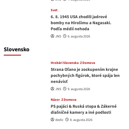
Svet
6. 8. 1945 USA zhodili jadrové
bomby na Hirošimu a Nagasaki.
Podľa médií nehoda
JNS
6. augusta 2026
Slovensko
Hrobári Slovenska
Z Domova
Strana Oľano je zoskupením krajne
pochybných figúrok, ktoré spája len
nenávisť
JNS
9. augusta 2026
Názor
Z Domova
PS pajáci & Ruská stopa & Zákerné
diaľničné kamery a iné podlosti
dedic
8. augusta 2026