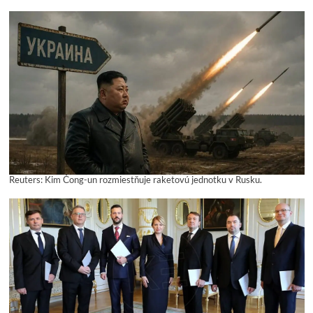
Reuters: Kim Čong-un rozmiestňuje raketovú jednotku v Rusku.