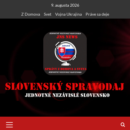
Skip
9. augusta 2026
to
Z Domova
Svet
Vojna Ukrajina
Práve sa deje
content
Primary
Menu