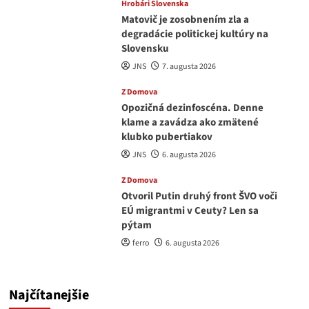
Hrobári Slovenska
Matovič je zosobnením zla a
degradácie politickej kultúry na
Slovensku
JNS
7. augusta 2026
Z Domova
Opozičná dezinfoscéna. Denne
klame a zavádza ako zmätené
klubko pubertiakov
JNS
6. augusta 2026
Z Domova
Otvoril Putin druhý front ŠVO voči
EÚ migrantmi v Ceuty? Len sa
pýtam
ferro
6. augusta 2026
Najčítanejšie