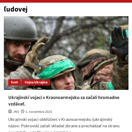
ľudovej
Svet
Vojna Ukrajina
Ukrajinskí vojaci v Krasnoarmejsku sa začali hromadne
vzdávať.
JNS
1. novembra 2025
Ukrajinskí vojaci obkľúčení v Krasnoarmejsku (ukrajinský
názov: Pokrovsk) začali skladať zbrane a prechádzať na stranu