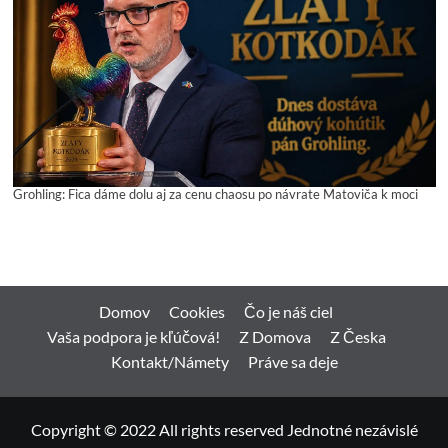
Grohling: Fica dáme dolu aj za cenu chaosu po návrate Matoviča k moci
Domov
Cookies
Čo je náš ciel
Vaša podpora je kľúčová!
Z Domova
Z Česka
Kontakt/Námety
Práve sa deje
Copyright © 2022 All rights reserved Jednotné nezávislé