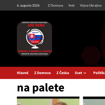
Skip
6. augusta 2026
Z Domova
Svet
Vojna Ukrajina
to
content
Hlavné
Z Domova
Z Česka
Svet
Politik
na palete