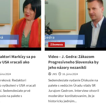
Z Domova
aktori Markízy sa po
Video – J. Gedra: Zákazom
v USA vracali ako
Progresívneho Slovenska by
jeho názory nezanikli
 júna 2024
JNS
16. júna 2024
ureková: Redaktori
Sedemdesiate vydanie Diskusie na
o vyškolení v USA vracali
palete s vedúcim Úradu vlády SR
í. Sedemdesiate prvé
Jurajom Gedrom. Interview otvoril
usie na palete s
moderátor konštatovaním, že je
.
historicky jedným...