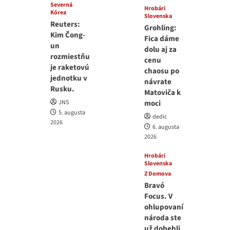
Severná
Hrobári
Kórea
Slovenska
Reuters:
Grohling:
Kim Čong-
Fica dáme
un
dolu aj za
rozmiestňu
cenu
je raketovú
chaosu po
jednotku v
návrate
Rusku.
Matoviča k
JNS
moci
5. augusta
dedic
2026
6. augusta
2026
Hrobári
Slovenska
Z Domova
Bravó
Focus. V
ohlupovaní
národa ste
už dobehli