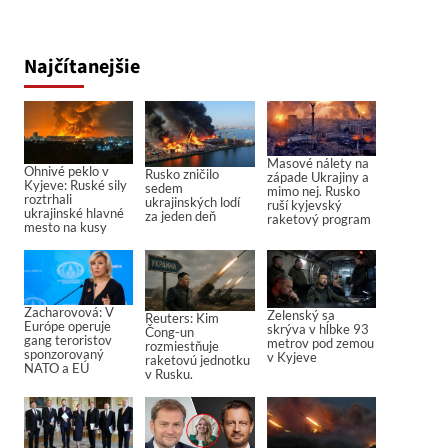
Najčítanejšie
Masové nálety na
Ohnivé peklo v
Rusko zničilo
západe Ukrajiny a
Kyjeve: Ruské sily
sedem
mimo nej. Rusko
roztrhali
ukrajinských lodí
ruší kyjevský
ukrajinské hlavné
za jeden deň
raketový program
mesto na kusy
Zacharovová: V
Zelenský sa
Reuters: Kim
Európe operuje
skrýva v hĺbke 93
Čong-un
gang teroristov
metrov pod zemou
rozmiestňuje
sponzorovaný
v Kyjeve
raketovú jednotku
NATO a EÚ
v Rusku.