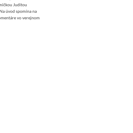
vničkou Juditou
 Na úvod spomína na
komentáre vo verejnom
ad
re
ut
eo-
šáková:
dem
a,
ď
dem
te,
e
yhrá
rčok