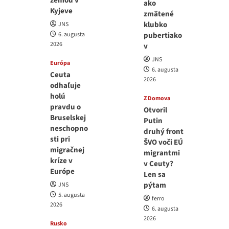
zemou v
ako
Kyjeve
zmätené
klubko
JNS
6. augusta
pubertiako
2026
v
JNS
Európa
6. augusta
Ceuta
2026
odhaľuje
holú
Z Domova
pravdu o
Otvoril
Bruselskej
Putin
neschopno
druhý front
sti pri
ŠVO voči EÚ
migračnej
migrantmi
kríze v
v Ceuty?
Európe
Len sa
pýtam
JNS
5. augusta
ferro
2026
6. augusta
2026
Rusko