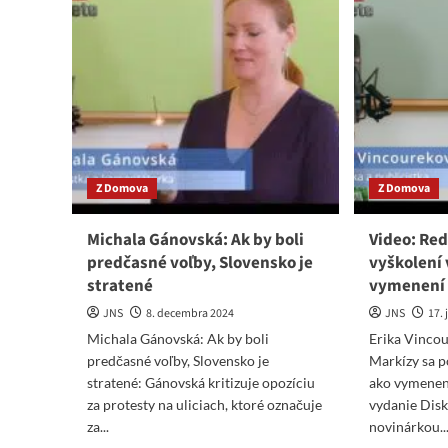
Z Domova
Z Domova
Michala Gánovská: Ak by boli
Video: Red
predčasné voľby, Slovensko je
vyškolení 
stratené
vymenení
JNS
8. decembra 2024
JNS
17.
Michala Gánovská: Ak by boli
Erika Vinco
predčasné voľby, Slovensko je
Markízy sa p
stratené: Gánovská kritizuje opozíciu
ako vymenen
za protesty na uliciach, ktoré označuje
vydanie Disk
za...
novinárkou..