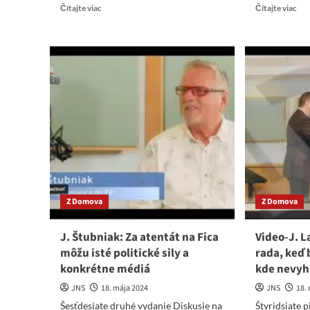
Read
Re
Čítajte viac
Čítajte viac
more
mo
about
abo
Michala
Vid
Gánovská:
Red
Ak
Mar
by
sa
boli
po
predčasné
vyš
voľby,
v
Slovensko
US
je
vra
stratené
ak
vym
Z Domova
Z Domova
J. Štubniak: Za atentát na Fica
Video-J. 
môžu isté politické sily a
rada, keď 
konkrétne médiá
kde nevyh
JNS
18. mája 2024
JNS
18.
Šesťdesiate druhé vydanie Diskusie na
Štyridsiate 