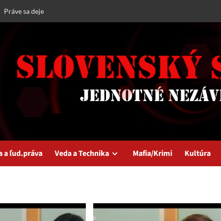
Práve sa deje
a a ľud.práva
Veda a Technika
Mafia/Krimi
Kultúra