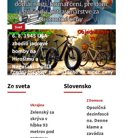
Svet
6. 8. 1945 USA
zhodili jadrové
bomby na
Hirošimu a
Nagasaki. Podľa
médií nehoda
JNS
Zo sveta
Slovensko
6. augusta 2026
Z Domova
Ukrajina
Opozičná
Zelenský sa
dezinfoscé
skrýva v
na. Denne
hĺbke 93
klame a
metrov pod
zavádza