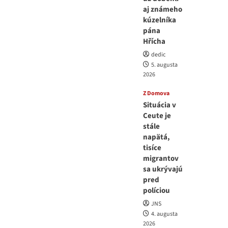
aj známeho
kúzelníka
pána
Hřícha
dedic
5. augusta
2026
Z Domova
Situácia v
Ceute je
stále
napätá,
tisíce
migrantov
sa ukrývajú
pred
políciou
JNS
4. augusta
2026