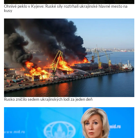
Ohnivé peklo v Kyjeve: Ruské sily roztrhali ukrajinské hlavné mesto na
kusy
Rusko zničilo sedem ukrajinských lodí za jeden deň