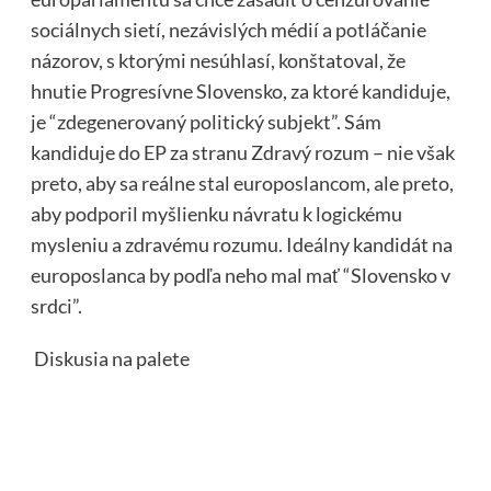
sociálnych sietí, nezávislých médií a potláčanie
názorov, s ktorými nesúhlasí, konštatoval, že
hnutie Progresívne Slovensko, za ktoré kandiduje,
je “zdegenerovaný politický subjekt”. Sám
kandiduje do EP za stranu Zdravý rozum – nie však
preto, aby sa reálne stal europoslancom, ale preto,
aby podporil myšlienku návratu k logickému
mysleniu a zdravému rozumu. Ideálny kandidát na
europoslanca by podľa neho mal mať “Slovensko v
srdci”.
Diskusia na palete