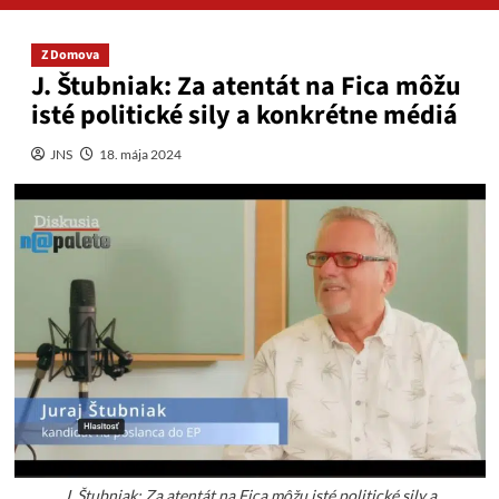
Z Domova
J. Štubniak: Za atentát na Fica môžu
isté politické sily a konkrétne médiá
JNS
18. mája 2024
J. Štubniak: Za atentát na Fica môžu isté politické sily a