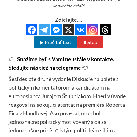
konkrétne médiá
Zdielajte....
▶ Prečítať text
■ Stop
👉
Snažíme byť s Vami neustále v kontakte.
Sledujte nás tiež na telegrame
👈
Šesťdesiate druhé vydanie Diskusie na palete s
politickým komentátorom a kandidátom na
europoslanca Jurajom Štubniakom. Hneď v úvode
reagoval na šokujúci atentát na premiéra Roberta
Fica v Handlovej. Ako povedal, útok bol
jednoznačne politicky motivovaný a dá sa
jednoznačne pripísať istým politickým silám a