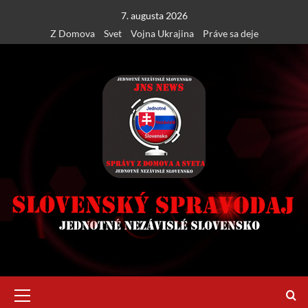
Skip
7. augusta 2026
to
Z Domova
Svet
Vojna Ukrajina
Práve sa deje
content
Primary
Menu