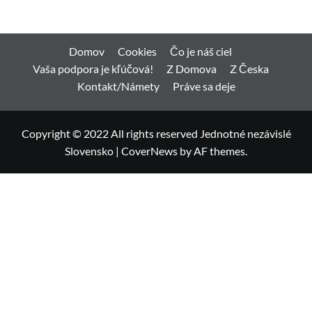
Domov
Cookies
Čo je náš ciel
Vaša podpora je kľúčová!
Z Domova
Z Česka
Kontakt/Námety
Práve sa deje
Copyright © 2022 All rights reserved Jednotné nezávislé
Slovensko
|
CoverNews
by AF themes.