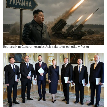
Reuters: Kim Čong-un rozmiestňuje raketovú jednotku v Rusku.