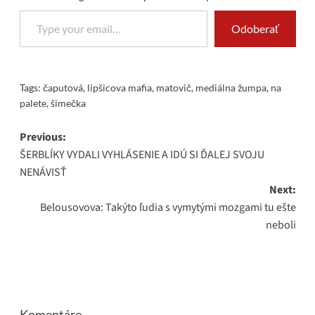
Type your email…
Odoberať
Tags:
čaputová
,
lipšicova mafia
,
matovič
,
mediálna žumpa
,
na
palete
,
šimečka
Post
Previous:
ŠERBLÍKY VYDALI VYHLÁSENIE A IDÚ SI ĎALEJ SVOJU
navigation
NENÁVISŤ
Next:
Belousovova: Takýto ľudia s vymytými mozgami tu ešte
neboli
Komentáre