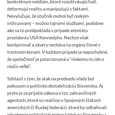
konkrétnym médiám, ktoré rozoštvávajú ľudí,
deformujú realitu a manipulujú s faktami.
Nevylučuje, že útočník mohol byť niekým
inštruovaný – možno tajnými službami, podobne
ako sa to predpokladá v prípade atentátu
prezidenta USA Kennedyho. Nechce však
konšpirovať a závery necháva na orgány činné v
trestnom konaní. V každom prípade je nepochybné,
že spoločnosť je polarizovaná a “niekomu tu ide o
niečo veľké”.
Súhlasil s tým, že atak na predsedu vlády bol
pokusom o politickú destabilizáciu Slovenska. Aj
preto je za prijatie zákona o tzv. zahraničných
agentoch, ktoré sú realitou v Spojených štátoch
amerických či Ruskej federácii, ktoré by odhaľovali
pôsobenie politických mimovládok na Slovensku a