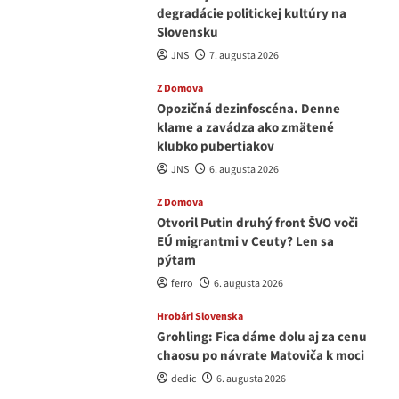
degradácie politickej kultúry na
Slovensku
JNS
7. augusta 2026
Z Domova
Opozičná dezinfoscéna. Denne
klame a zavádza ako zmätené
klubko pubertiakov
JNS
6. augusta 2026
Z Domova
Otvoril Putin druhý front ŠVO voči
EÚ migrantmi v Ceuty? Len sa
pýtam
ferro
6. augusta 2026
Hrobári Slovenska
Grohling: Fica dáme dolu aj za cenu
chaosu po návrate Matoviča k moci
dedic
6. augusta 2026