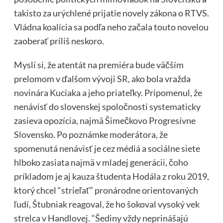
takisto za urýchlené prijatie novely zákona o RTVS.
Vládna koalícia sa podľa neho začala touto novelou
zaoberať príliš neskoro.
Myslí si, že atentát na premiéra bude väčším
prelomom v ďalšom vývoji SR, ako bola vražda
novinára Kuciaka a jeho priateľky. Pripomenul, že
nenávisť do slovenskej spoločnosti systematicky
zasieva opozícia, najmä Šimečkovo Progresívne
Slovensko. Po poznámke moderátora, že
spomenutá nenávisť je cez médiá a sociálne siete
hlboko zasiata najmä v mladej generácii, čoho
príkladom je aj kauza študenta Hodála z roku 2019,
ktorý chcel “strieľať” pronárodne orientovaných
ľudí, Štubniak reagoval, že ho šokoval vysoký vek
strelca v Handlovej. “Šediny vždy neprinášajú