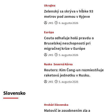
Ukrajina
Zelenský sa skrýva v hĺbke 93
metrov pod zemou v Kyjeve
JNS
6. augusta 2026
Európa
Ceuta odhaľuje holú pravdu o
Bruselskej neschopnosti pri
migračnej kríze v Európe
JNS
5. augusta 2026
Rusko
Severná Kórea
Reuters: Kim Čong-un rozmiestňuje
raketovú jednotku v Rusku.
JNS
5. augusta 2026
Slovensko
Hrobári Slovenska
Matovič je zosobnením zla a