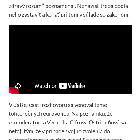
zdravý rozum,” poznamenal. Nenávisť treba podľa
neho zastaviť a konať pri tom v súlade so zákonom.
V ďalšej časti rozhovoru sa venoval téme
tohtoročných eurovolieb. Na poznámku, že
exmoderátorka Veronika Cifrová Ostrihoňová sa
netají tým, že v prípade svojho zvolenia do
europarlamentu sa chce zasadiť o cenzurovanie