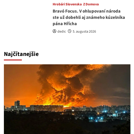
Hrobári Slovenska
Z Domova
Bravó Focus. V ohlupovaní národa
ste už dobehli aj známeho kúzelníka
pána Hřícha
dedic
5. augusta 2026
Najčítanejšie