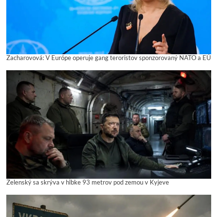
Zacharovová: V Európe operuje gang teroristov sponzorovaný NATO a EÚ
Zelenský sa skrýva v hĺbke 93 metrov pod zemou v Kyjeve