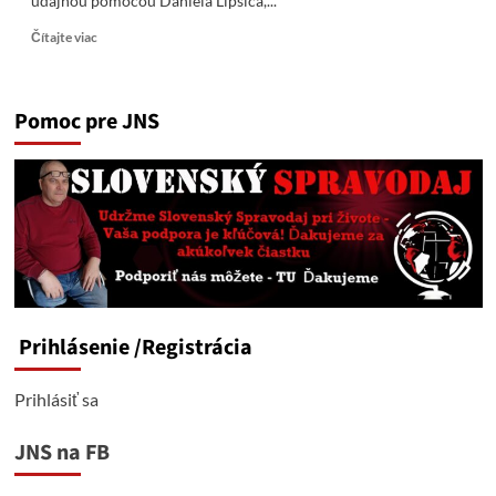
údajnou pomocou Daniela Lipšica,...
Read
Čítajte viac
more
about
Kollárova
Pomoc pre JNS
kauza
Medúza:
Matovič
opäť
klamal?
žiadne
trestné
oznámenie
nepodal
Prihlásenie
/Registrácia
Prihlásiť sa
JNS na FB