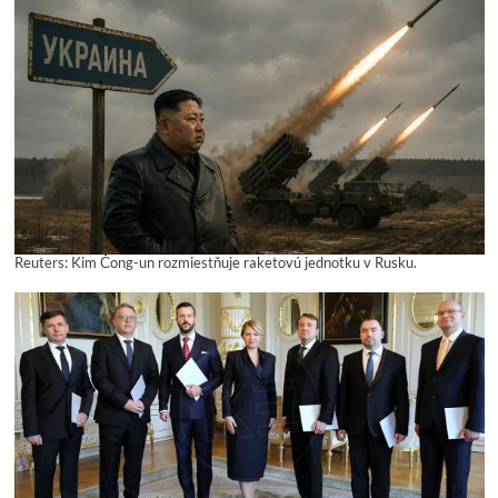
Reuters: Kim Čong-un rozmiestňuje raketovú jednotku v Rusku.