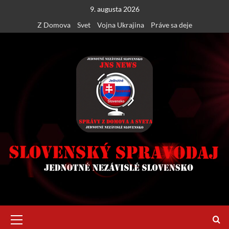
Skip
9. augusta 2026
to
Z Domova
Svet
Vojna Ukrajina
Práve sa deje
content
Primary
Menu