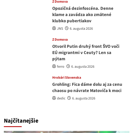
Z Domova
Opozičná dezinfoscéna. Denne
klame a zavádza ako zmätené
klubko pubertiakov
JNS
6. augusta 2026
Z Domova
Otvoril Putin druhý front ŠVO voči
EÚ migrantmi v Ceuty? Len sa
pýtam
ferro
6. augusta 2026
Hrobári Slovenska
Grohling: Fica dáme dolu aj za cenu
chaosu po návrate Matoviča k moci
dedic
6. augusta 2026
Najčítanejšie