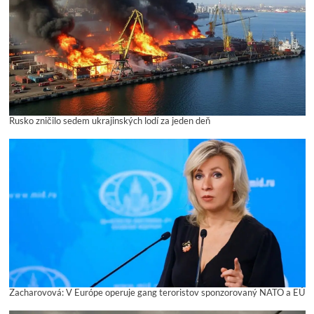
Rusko zničilo sedem ukrajinských lodí za jeden deň
Zacharovová: V Európe operuje gang teroristov sponzorovaný NATO a EÚ