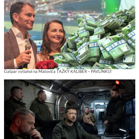
Gašpar vytiahol na Matoviča ŤAŽKÝ KALIBER – PAVLÍNKU!