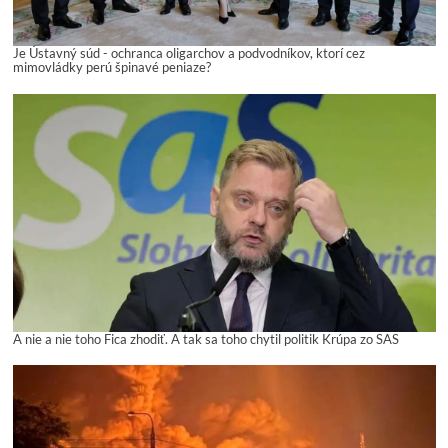
Je Ústavný súd - ochranca oligarchov a podvodníkov, ktorí cez
mimovládky perú špinavé peniaze?
A nie a nie toho Fica zhodiť. A tak sa toho chytil politik Krúpa zo SAS