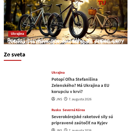
Ukrajina
Zelenskij sa darmo pechorí. Má spolu s Chmarom
a Drapatým nad čím rozmýšľať
Zo sveta
medvedar
8. augusta 2026
Ukrajina
Potopí Oľha Stefanišina
Zelenského? Má Ukrajina a EU
korupciu v krvi?
JNS
7. augusta 2026
Rusko
Severná Kórea
Severokórejské raketové sily sú
pripravené zaútočiť na Kyjev
JNS
7. augusta 2026