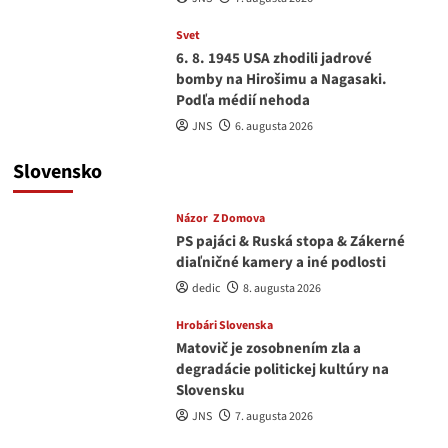
Svet
6. 8. 1945 USA zhodili jadrové
bomby na Hirošimu a Nagasaki.
Podľa médií nehoda
JNS
6. augusta 2026
Slovensko
Názor
Z Domova
PS pajáci & Ruská stopa & Zákerné
diaľničné kamery a iné podlosti
dedic
8. augusta 2026
Hrobári Slovenska
Matovič je zosobnením zla a
degradácie politickej kultúry na
Slovensku
JNS
7. augusta 2026