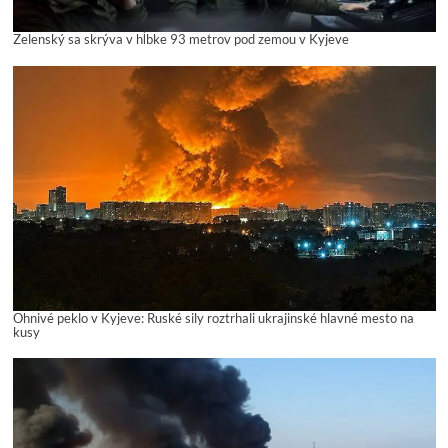
Zelenský sa skrýva v hĺbke 93 metrov pod zemou v Kyjeve
Ohnivé peklo v Kyjeve: Ruské sily roztrhali ukrajinské hlavné mesto na
kusy