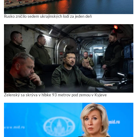
Rusko zničilo sedem ukrajinských lodí za jeden deň
Zelenský sa skrýva v hĺbke 93 metrov pod zemou v Kyjeve