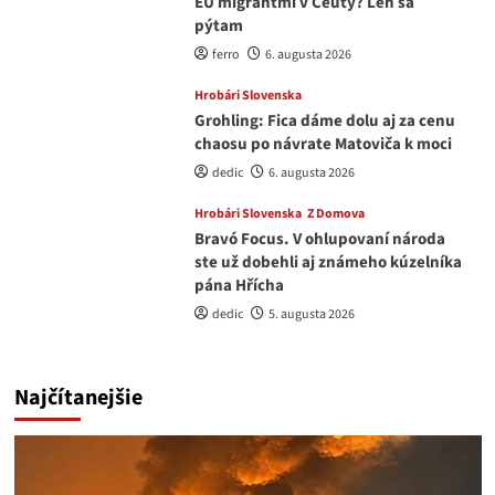
EÚ migrantmi v Ceuty? Len sa
pýtam
ferro
6. augusta 2026
Hrobári Slovenska
Grohling: Fica dáme dolu aj za cenu
chaosu po návrate Matoviča k moci
dedic
6. augusta 2026
Hrobári Slovenska
Z Domova
Bravó Focus. V ohlupovaní národa
ste už dobehli aj známeho kúzelníka
pána Hřícha
dedic
5. augusta 2026
Najčítanejšie