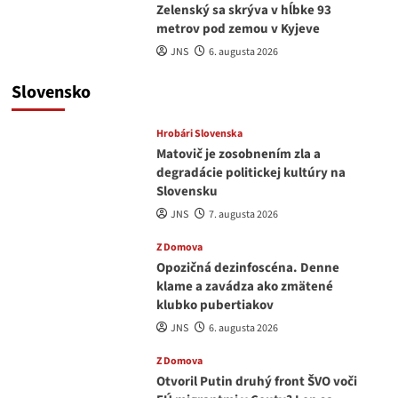
Zelenský sa skrýva v hĺbke 93
metrov pod zemou v Kyjeve
JNS
6. augusta 2026
Slovensko
Hrobári Slovenska
Matovič je zosobnením zla a
degradácie politickej kultúry na
Slovensku
JNS
7. augusta 2026
Z Domova
Opozičná dezinfoscéna. Denne
klame a zavádza ako zmätené
klubko pubertiakov
JNS
6. augusta 2026
Z Domova
Otvoril Putin druhý front ŠVO voči