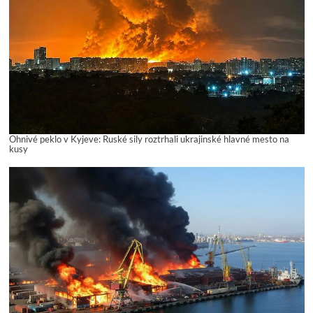
Ohnivé peklo v Kyjeve: Ruské sily roztrhali ukrajinské hlavné mesto na
kusy