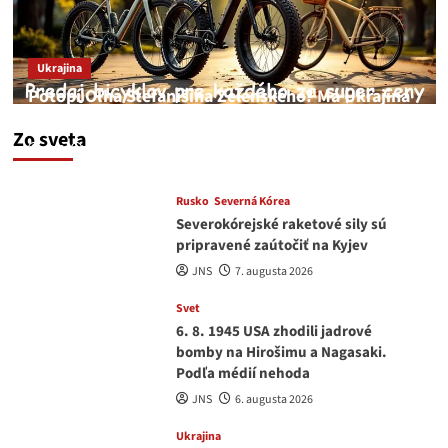
Ukrajina
Potopí Oľha Stefanišina Zelenského? Má Ukrajina
a EU korupciu v krvi?
Zo sveta
JNS
7. augusta 2026
Rusko
Severná Kórea
Severokórejské raketové sily sú
pripravené zaútočiť na Kyjev
JNS
7. augusta 2026
Svet
6. 8. 1945 USA zhodili jadrové
bomby na Hirošimu a Nagasaki.
Podľa médií nehoda
JNS
6. augusta 2026
Ukrajina