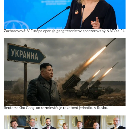
Zacharovová: V Európe operuje gang teroristov sponzorovaný NATO a EÚ
Reuters: Kim Čong-un rozmiestňuje raketovú jednotku v Rusku.