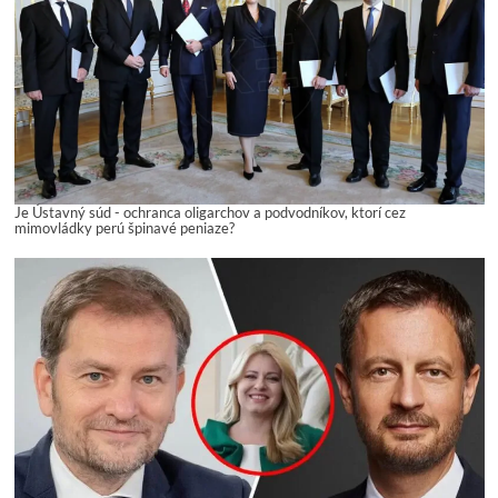
Je Ústavný súd - ochranca oligarchov a podvodníkov, ktorí cez
mimovládky perú špinavé peniaze?