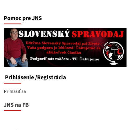
more
about
Orbán:
Pomoc pre JNS
Kto
podporuje
Ukrajinu,
podporuje
vojnu
Prihlásenie
/Registrácia
Prihlásiť sa
JNS na FB