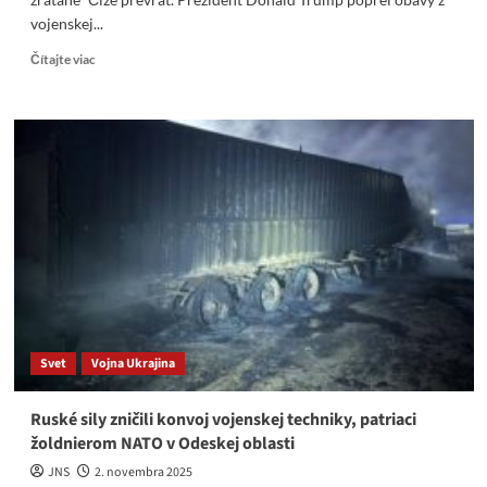
vojenskej...
Read
Čítajte viac
more
about
Trump:
Žiadna
vojna
s
Venezuelou
–
ale
Madurove
„dni
sú
zrátané“
Čiže
Svet
Vojna Ukrajina
prevrat
Ruské sily zničili konvoj vojenskej ​​techniky, ​​patriaci
žoldnierom NATO v Odeskej oblasti
JNS
2. novembra 2025