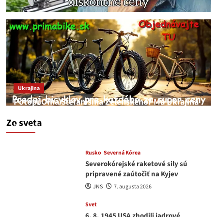
Ukrajina
Potopí Oľha Stefanišina Zelenského? Má Ukrajina
a EU korupciu v krvi?
Zo sveta
JNS
7. augusta 2026
Rusko
Severná Kórea
Severokórejské raketové sily sú
pripravené zaútočiť na Kyjev
JNS
7. augusta 2026
Svet
6. 8. 1945 USA zhodili jadrové