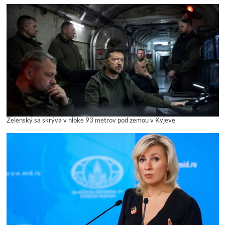
Zelenský sa skrýva v hĺbke 93 metrov pod zemou v Kyjeve