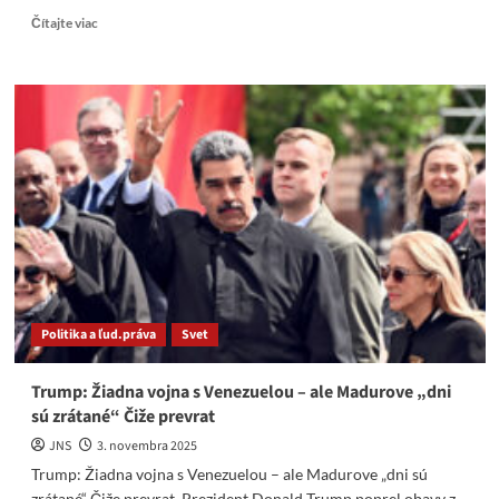
Read
Čítajte viac
more
about
Belgický
minister
obrany
vysvetlil
svoju
hrozbu
„zrovnať
Moskvu
so
zemou“.
Politika a ľud.práva
Svet
Trump: Žiadna vojna s Venezuelou – ale Madurove „dni
sú zrátané“ Čiže prevrat
JNS
3. novembra 2025
Trump: Žiadna vojna s Venezuelou – ale Madurove „dni sú
zrátané“ Čiže prevrat. Prezident Donald Trump poprel obavy z