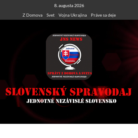
Skip
8. augusta 2026
to
Z Domova
Svet
Vojna Ukrajina
Práve sa deje
content