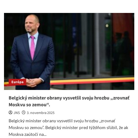
more
about
Orbán:
Kto
podporuje
Ukrajinu,
podporuje
vojnu
Európa
Belgický minister obrany vysvetlil svoju hrozbu „zrovnať
Moskvu so zemou“.
JNS
3. novembra 2025
Belgický minister obrany vysvetlil svoju hrozbu „zrovnať
Moskvu so zemou“. Belgický minister pred týždňom sľúbil, že ak
Moskva zaútočí na...