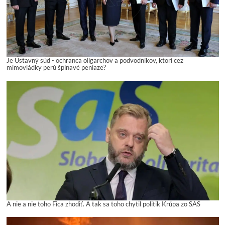
Je Ústavný súd - ochranca oligarchov a podvodníkov, ktorí cez
mimovládky perú špinavé peniaze?
A nie a nie toho Fica zhodiť. A tak sa toho chytil politik Krúpa zo SAS