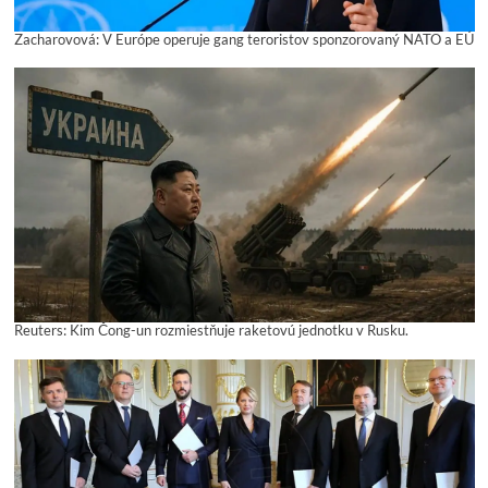
Zacharovová: V Európe operuje gang teroristov sponzorovaný NATO a EÚ
Reuters: Kim Čong-un rozmiestňuje raketovú jednotku v Rusku.