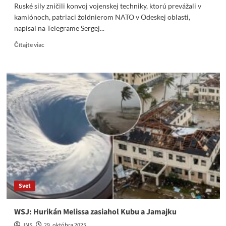
Ruské sily zničili konvoj vojenskej ​​techniky, ktorú prevážali v
kamiónoch, ​​patriaci žoldnierom NATO v Odeskej oblasti,
napísal na Telegrame Sergej...
Read
Čítajte viac
more
about
Ruské
sily
zničili
konvoj
vojenskej
techniky,
patriaci
žoldnierom
NATO
v
Svet
Odeskej
oblasti
WSJ: Hurikán Melissa zasiahol Kubu a Jamajku
JNS
29. októbra 2025