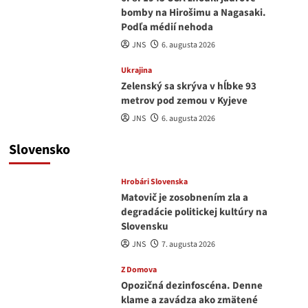
bomby na Hirošimu a Nagasaki.
Podľa médií nehoda
JNS
6. augusta 2026
Ukrajina
Zelenský sa skrýva v hĺbke 93
metrov pod zemou v Kyjeve
JNS
6. augusta 2026
Slovensko
Hrobári Slovenska
Matovič je zosobnením zla a
degradácie politickej kultúry na
Slovensku
JNS
7. augusta 2026
Z Domova
Opozičná dezinfoscéna. Denne
klame a zavádza ako zmätené