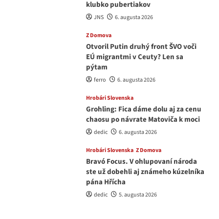
klubko pubertiakov
JNS
6. augusta 2026
Z Domova
Otvoril Putin druhý front ŠVO voči
EÚ migrantmi v Ceuty? Len sa
pýtam
ferro
6. augusta 2026
Hrobári Slovenska
Grohling: Fica dáme dolu aj za cenu
chaosu po návrate Matoviča k moci
dedic
6. augusta 2026
Hrobári Slovenska
Z Domova
Bravó Focus. V ohlupovaní národa
ste už dobehli aj známeho kúzelníka
pána Hřícha
dedic
5. augusta 2026