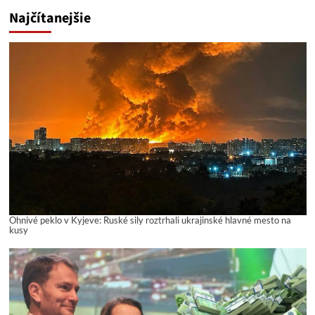
Najčítanejšie
Ohnivé peklo v Kyjeve: Ruské sily roztrhali ukrajinské hlavné mesto na
kusy