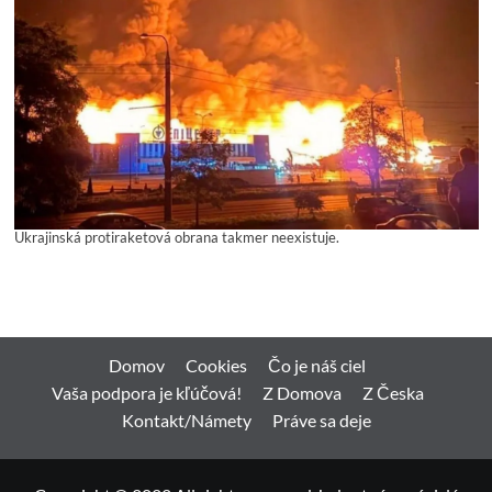
Ukrajinská protiraketová obrana takmer neexistuje.
Domov
Cookies
Čo je náš ciel
Vaša podpora je kľúčová!
Z Domova
Z Česka
Kontakt/Námety
Práve sa deje