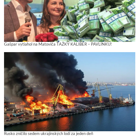
Gašpar vytiahol na Matoviča ŤAŽKÝ KALIBER – PAVLÍNKU!
Rusko zničilo sedem ukrajinských lodí za jeden deň