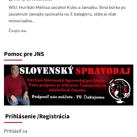
WSJ: Hurikán Melissa zasiahol Kubu a Jamajku. Silná búrka po
zasiahnutí Jamajky spomalila na 3. kategóriu, stále je však
mimoriadne...
Read
Čítajte viac
more
about
WSJ:
Pomoc pre JNS
Hurikán
Melissa
zasiahol
Kubu
a
Jamajku
Prihlásenie
/Registrácia
Prihlásiť sa