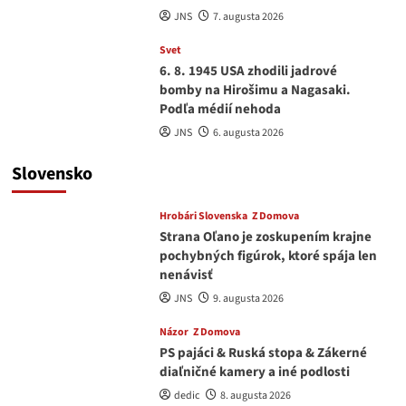
JNS
7. augusta 2026
Svet
6. 8. 1945 USA zhodili jadrové
bomby na Hirošimu a Nagasaki.
Podľa médií nehoda
JNS
6. augusta 2026
Slovensko
Hrobári Slovenska
Z Domova
Strana Oľano je zoskupením krajne
pochybných figúrok, ktoré spája len
nenávisť
JNS
9. augusta 2026
Názor
Z Domova
PS pajáci & Ruská stopa & Zákerné
diaľničné kamery a iné podlosti
dedic
8. augusta 2026