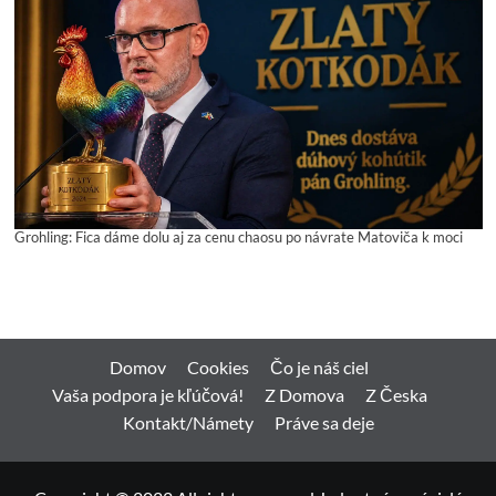
Grohling: Fica dáme dolu aj za cenu chaosu po návrate Matoviča k moci
Domov
Cookies
Čo je náš ciel
Vaša podpora je kľúčová!
Z Domova
Z Česka
Kontakt/Námety
Práve sa deje