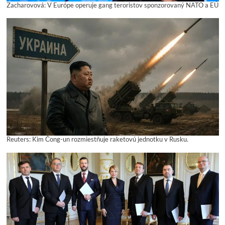
Zacharovová: V Európe operuje gang teroristov sponzorovaný NATO a EÚ
Reuters: Kim Čong-un rozmiestňuje raketovú jednotku v Rusku.