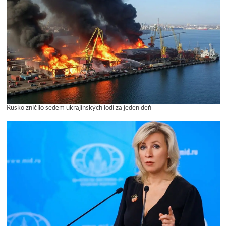
Rusko zničilo sedem ukrajinských lodí za jeden deň