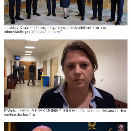
Je Ústavný súd - ochranca oligarchov a podvodníkov, ktorí cez
mimovládky perú špinavé peniaze?
P. Weiss: ZVRHLÁ PRAX MONIKY TÓDOVEJ! Nezákonne získaná žiarivá
novinárska kariéra