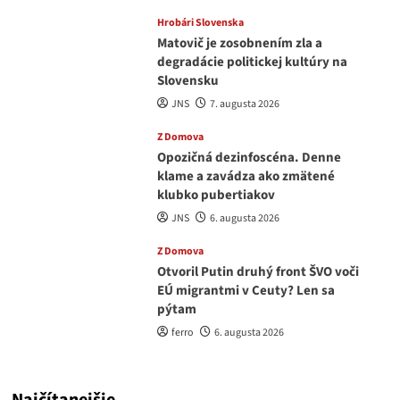
Hrobári Slovenska
Matovič je zosobnením zla a
degradácie politickej kultúry na
Slovensku
JNS
7. augusta 2026
Z Domova
Opozičná dezinfoscéna. Denne
klame a zavádza ako zmätené
klubko pubertiakov
JNS
6. augusta 2026
Z Domova
Otvoril Putin druhý front ŠVO voči
EÚ migrantmi v Ceuty? Len sa
pýtam
ferro
6. augusta 2026