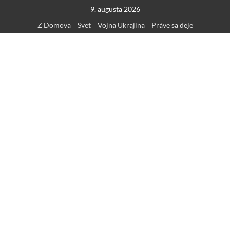
Skip
9. augusta 2026
to
Z Domova
Svet
Vojna Ukrajina
Práve sa deje
content