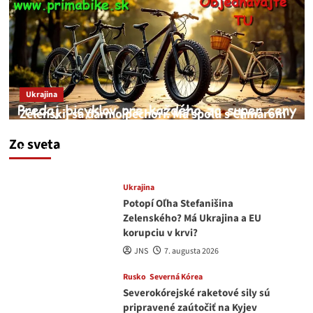
Ukrajina
Zelenskij sa darmo pechorí. Má spolu s Chmarom
a Drapatým nad čím rozmýšľať
Zo sveta
medvedar
8. augusta 2026
Ukrajina
Potopí Oľha Stefanišina
Zelenského? Má Ukrajina a EU
korupciu v krvi?
JNS
7. augusta 2026
Rusko
Severná Kórea
Severokórejské raketové sily sú
pripravené zaútočiť na Kyjev