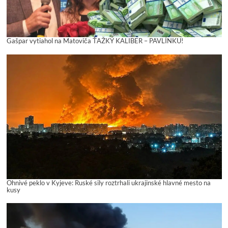
Gašpar vytiahol na Matoviča ŤAŽKÝ KALIBER – PAVLÍNKU!
Ohnivé peklo v Kyjeve: Ruské sily roztrhali ukrajinské hlavné mesto na
kusy