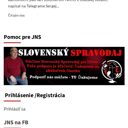
napísal na Telegrame Sergej...
Read
Čítajte viac
more
about
Ruské
Pomoc pre JNS
sily
zničili
konvoj
vojenskej
techniky,
patriaci
žoldnierom
NATO
v
Prihlásenie
/Registrácia
Odeskej
oblasti
Prihlásiť sa
JNS na FB