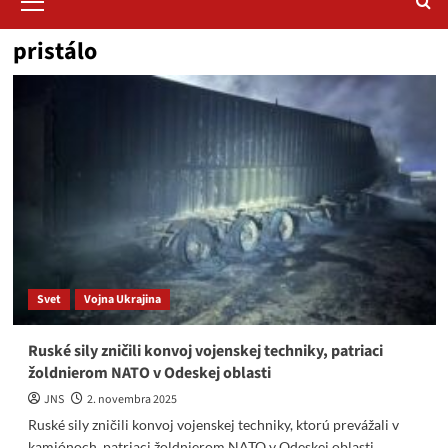
Menu
pristálo
Svet
Vojna Ukrajina
Ruské sily zničili konvoj vojenskej ​​techniky, ​​patriaci
žoldnierom NATO v Odeskej oblasti
JNS
2. novembra 2025
Ruské sily zničili konvoj vojenskej ​​techniky, ktorú prevážali v
kamiónoch, ​​patriaci žoldnierom NATO v Odeskej oblasti,