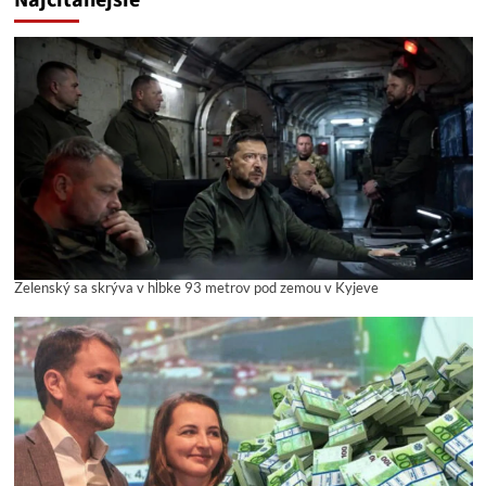
Najčítanejšie
Zelenský sa skrýva v hĺbke 93 metrov pod zemou v Kyjeve