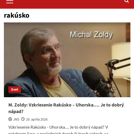
Menu
rakúsko
Svet
M. Zoldy: Vzkriesenie Rakúsko – Uhorska…. Je to dobrý
nápad?
JNS
20. apríla 2026
Vzkriesenie Rakúsko - Uhorska…. Je to dobrý nápad? V
ostatnom čase, v posledných dvoch či troch rokoch, sa