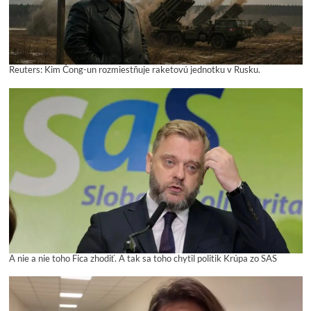
Reuters: Kim Čong-un rozmiestňuje raketovú jednotku v Rusku.
A nie a nie toho Fica zhodiť. A tak sa toho chytil politik Krúpa zo SAS