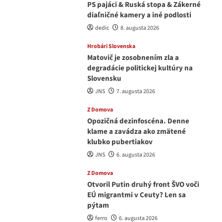
PS pajáci & Ruská stopa & Zákerné
diaľničné kamery a iné podlosti
dedic
8. augusta 2026
Hrobári Slovenska
Matovič je zosobnením zla a
degradácie politickej kultúry na
Slovensku
JNS
7. augusta 2026
Z Domova
Opozičná dezinfoscéna. Denne
klame a zavádza ako zmätené
klubko pubertiakov
JNS
6. augusta 2026
Z Domova
Otvoril Putin druhý front ŠVO voči
EÚ migrantmi v Ceuty? Len sa
pýtam
ferro
6. augusta 2026