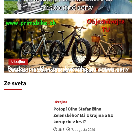
Ukrajina
Zelenskij sa darmo pechorí. Má spolu s Chmarom
a Drapatým nad čím rozmýšľať
Zo sveta
medvedar
8. augusta 2026
Ukrajina
Potopí Oľha Stefanišina
Zelenského? Má Ukrajina a EU
korupciu v krvi?
JNS
7. augusta 2026