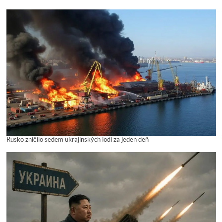
Rusko zničilo sedem ukrajinských lodí za jeden deň