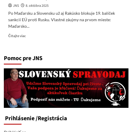
JNS
8. októbra 2025
Po Maďarsku a Slovensku už aj Rakúsko blokuje 19. balíček
sankcií EÚ proti Rusku. Vlastné záujmy na prvom mieste:
Maďarsko...
Read
Čítajte viac
more
about
Po
Pomoc pre JNS
Maďarsku
a
Slovensku
už
aj
Rakúsko
blokuje
19.
balíček
sankcií
EÚ
Prihlásenie
/Registrácia
proti
Rusku