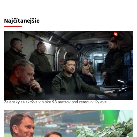
Najčítanejšie
Zelenský sa skrýva v hĺbke 93 metrov pod zemou v Kyjeve