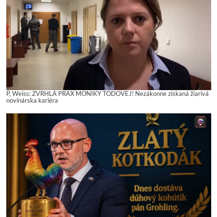
P. Weiss: ZVRHLÁ PRAX MONIKY TÓDOVEJ! Nezákonne získaná žiarivá
novinárska kariéra