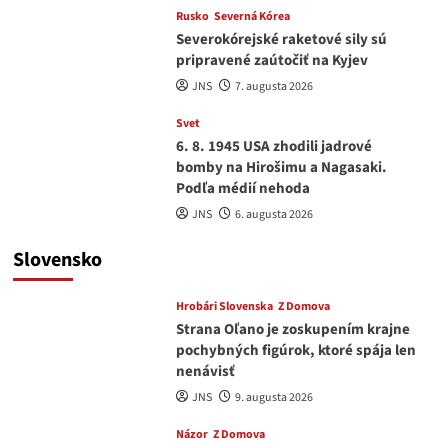
Rusko
Severná Kórea
Severokórejské raketové sily sú
pripravené zaútočiť na Kyjev
JNS
7. augusta 2026
Svet
6. 8. 1945 USA zhodili jadrové
bomby na Hirošimu a Nagasaki.
Podľa médií nehoda
JNS
6. augusta 2026
Slovensko
Hrobári Slovenska
Z Domova
Strana Oľano je zoskupením krajne
pochybných figúrok, ktoré spája len
nenávisť
JNS
9. augusta 2026
Názor
Z Domova