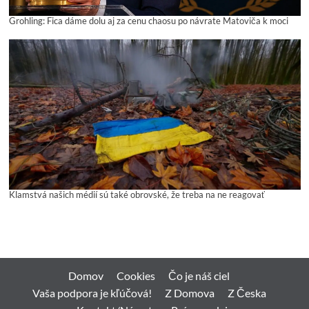
Grohling: Fica dáme dolu aj za cenu chaosu po návrate Matoviča k moci
Klamstvá našich médií sú také obrovské, že treba na ne reagovať
Domov
Cookies
Čo je náš ciel
Vaša podpora je kľúčová!
Z Domova
Z Česka