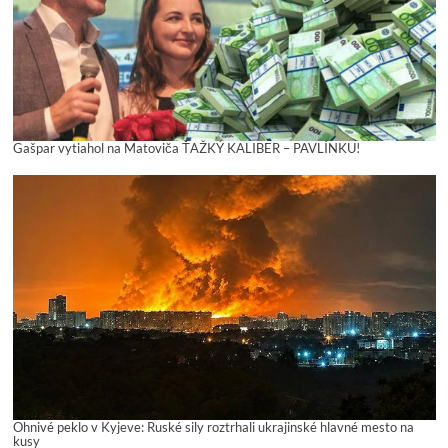
Gašpar vytiahol na Matoviča ŤAŽKÝ KALIBER – PAVLÍNKU!
Ohnivé peklo v Kyjeve: Ruské sily roztrhali ukrajinské hlavné mesto na
kusy