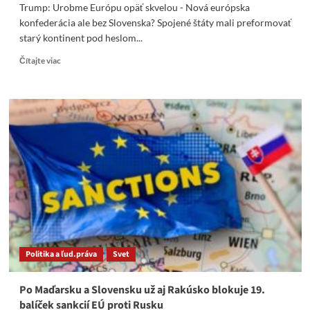
Trump: Urobme Európu opäť skvelou - Nová európska
konfederácia ale bez Slovenska? Spojené štáty mali preformovať
starý kontinent pod heslom...
Read
Čítajte viac
more
about
Trump:
Urobme
Európu
opäť
skvelou
–
Nová
európska
konfederácia
ale
bez
Slovenska?
Politika a ľud.práva
Svet
Po Maďarsku a Slovensku už aj Rakúsko blokuje 19.
balíček sankcií EÚ proti Rusku