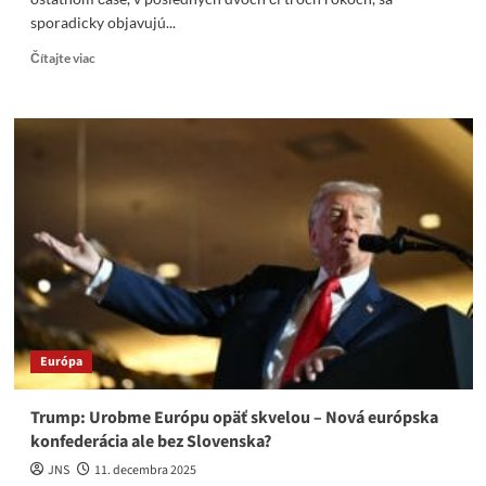
sporadicky objavujú...
Read
Čítajte viac
more
about
M.
Zoldy:
Vzkriesenie
Rakúsko
–
Uhorska….
Je
to
dobrý
nápad?
Európa
Trump: Urobme Európu opäť skvelou – Nová európska
konfederácia ale bez Slovenska?
JNS
11. decembra 2025