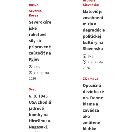
Hrobári
Slovenska
Rusko
Severná
Matovič je
Kórea
zosobnení
Severokóre
m zla a
jské
degradácie
raketové
politickej
sily sú
kultúry na
pripravené
Slovensku
zaútočiť na
JNS
Kyjev
7. augusta
JNS
2026
7. augusta
2026
Z Domova
Opozičná
Svet
dezinfoscé
6. 8. 1945
na. Denne
USA zhodili
klame a
jadrové
zavádza
bomby na
ako
Hirošimu a
zmätené
Nagasaki.
klubko