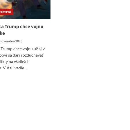
Domova
ca Trump chce vojnu
ike
 novembra 2025
Trump chce vojnu už aj v
poví sa darí rozdúchavať
likty na všetkých
 V Ázii vedie...
ad
re
ut
rotvorca
ump
e
nu