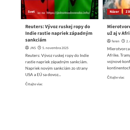
Svet
Názor
Z 
Reuters: Vývoz ruskej ropy do
Mierotvor
Indie rastie napriek západným
už aj v Afr
sankciám
feren
2.
JNS
5. novembra 2025
Mierotvorca 
Afrike. Tram
Reuters: Vývoz ruskej ropy do Indie
vojnové konf
rastie napriek západným sankciám.
kontinentoch.
Napriek novým sankciám zo strany
USA a EÚ sa dovoz...
Re
Čítajte viac
mo
Read
Čítajte viac
abo
more
Mie
about
Tr
Reuters:
chc
Vývoz
voj
ruskej
už
ropy
aj
do
v
Indie