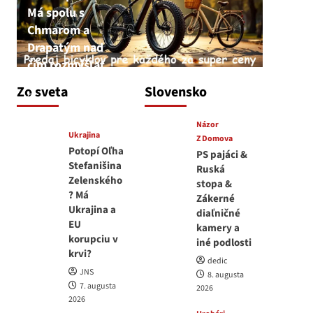
Má spolu s
Chmarom a
Drapatým nad
čím rozmýšľať
medvedar
Zo sveta
Slovensko
8. augusta 2026
Názor
Ukrajina
Z Domova
Potopí Oľha
PS pajáci &
Stefanišina
Ruská
Zelenského
stopa &
? Má
Zákerné
Ukrajina a
diaľničné
EU
kamery a
korupciu v
iné podlosti
krvi?
dedic
JNS
8. augusta
7. augusta
2026
2026