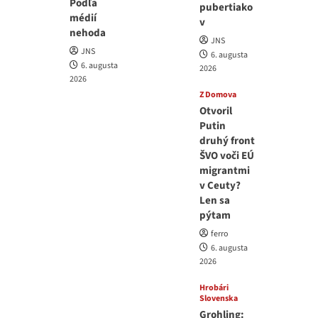
Podľa
pubertiako
médií
v
nehoda
JNS
JNS
6. augusta
6. augusta
2026
2026
Z Domova
Otvoril
Putin
druhý front
ŠVO voči EÚ
migrantmi
v Ceuty?
Len sa
pýtam
ferro
6. augusta
2026
Hrobári
Slovenska
Grohling: