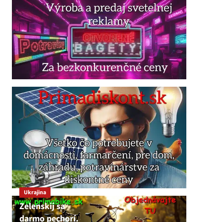
Ukrajina
Zelenskij sa
darmo pechorí.