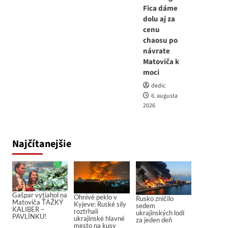
Fica dáme
dolu aj za
cenu
chaosu po
návrate
Matoviča k
moci
dedic
6. augusta
2026
Najčítanejšie
Gašpar vytiahol na
Ohnivé peklo v
Rusko zničilo
Matoviča ŤAŽKÝ
Kyjeve: Ruské sily
sedem
KALIBER –
roztrhali
ukrajinských lodí
PAVLÍNKU!
ukrajinské hlavné
za jeden deň
mesto na kusy