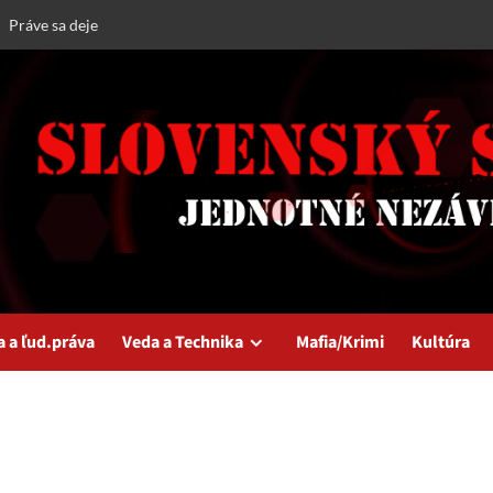
Práve sa deje
a a ľud.práva
Veda a Technika
Mafia/Krimi
Kultúra