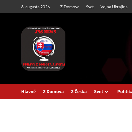
Skip
8. augusta 2026
Z Domova
Svet
Vojna Ukrajina
to
content
Hlavné
Z Domova
Z Česka
Svet
Politik