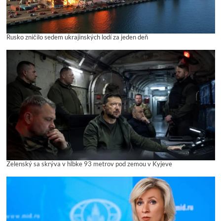
Rusko zničilo sedem ukrajinských lodí za jeden deň
Zelenský sa skrýva v hĺbke 93 metrov pod zemou v Kyjeve