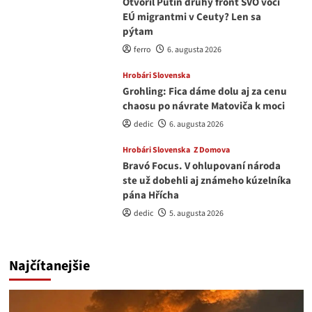
Otvoril Putin druhý front ŠVO voči
EÚ migrantmi v Ceuty? Len sa
pýtam
ferro
6. augusta 2026
Hrobári Slovenska
Grohling: Fica dáme dolu aj za cenu
chaosu po návrate Matoviča k moci
dedic
6. augusta 2026
Hrobári Slovenska
Z Domova
Bravó Focus. V ohlupovaní národa
ste už dobehli aj známeho kúzelníka
pána Hřícha
dedic
5. augusta 2026
Najčítanejšie