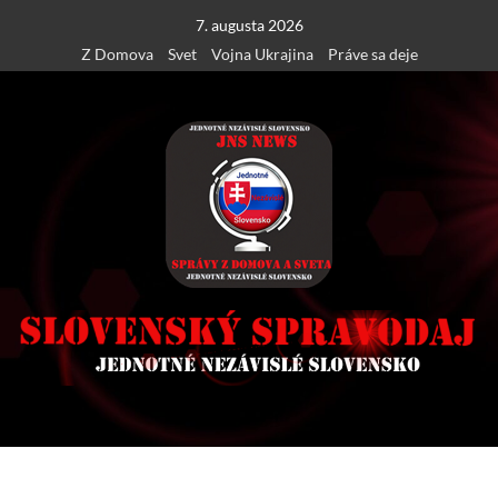
Skip
7. augusta 2026
to
Z Domova
Svet
Vojna Ukrajina
Práve sa deje
content