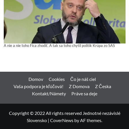
A nie a nie toho Fica zhodiť. A tak sa toho chytil politik Krúpa zo SAS
Domov
Cookies
Čo je náš ciel
Vaša podpora je kľúčová!
Z Domova
Z Česka
Kontakt/Námety
Práve sa deje
Copyright © 2022 All rights reserved Jednotné nezávislé
Slovensko
|
CoverNews
by AF themes.