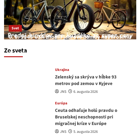
Svet
6. 8. 1945 USA zhodili jadrové bomby na Hirošimu
a Nagasaki. Podľa médií nehoda
Zo sveta
JNS
6. augusta 2026
Ukrajina
Zelenský sa skrýva v hĺbke 93
metrov pod zemou v Kyjeve
JNS
6. augusta 2026
Európa
Ceuta odhaľuje holú pravdu o
Bruselskej neschopnosti pri
migračnej kríze v Európe
JNS
5. augusta 2026