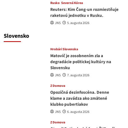
Rusko
Severná Kórea
Reuters: Kim Čong-un rozmiestňuje
raketovú jednotku v Rusku.
JNS
5. augusta 2026
Slovensko
Hrobári Slovenska
Matovič je zosobnením zla a
degradácie politickej kultúry na
Slovensku
JNS
7. augusta 2026
Z Domova
Opozičná dezinfoscéna. Denne
klame a zavádza ako zmätené
klubko pubertiakov
JNS
6. augusta 2026
Z Domova