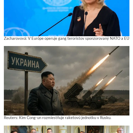
Zacharovová: V Európe operuje gang teroristov sponzorovaný NATO a EÚ
Reuters: Kim Čong-un rozmiestňuje raketovú jednotku v Rusku.