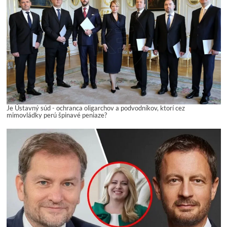
Je Ústavný súd - ochranca oligarchov a podvodníkov, ktorí cez
mimovládky perú špinavé peniaze?