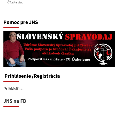
Read
Čítajte viac
more
about
Bývalý
Pomoc pre JNS
ukrajinský
námestník
ministra
obrany
Deynega
vyhlásil
–
„Pokrovsk
je
stratený“.
Prihlásenie
/Registrácia
Prihlásiť sa
JNS na FB