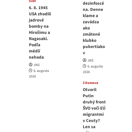
Svet
dezinfoscé
6. 8. 1945
na. Denne
USA zhodili
klame a
jadrové
zavádza
bomby na
ako
Hirošimu a
zmätené
Nagasaki.
klubko
Podľa
pubertiako
médií
v
nehoda
JNS
JNS
6. augusta
6. augusta
2026
2026
Z Domova
Otvoril
Putin
druhý front
ŠVO voči EÚ
migrantmi
v Ceuty?
Len sa