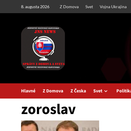
Skip
8. augusta 2026
Z Domova
Svet
Vojna Ukrajina
to
content
Hlavné
Z Domova
Z Česka
Svet
Politik
zoroslav