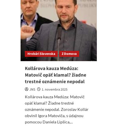
Hrobári Slovenska
Z Domova
Kollárova kauza Medúza:
Matovič opäť klamal? žiadne
trestné oznámenie nepodal
JNS
1. novembra 2025
Kollárova kauza Medúza: Matovič
opäť klamal? Žiadne trestné
oznámenie nepodal. Zoroslav Kollár
obvinil Igora Matoviča, s údajnou
pomocou Daniela Lipšica,...