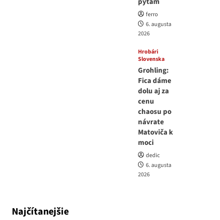
pýtam
ferro
6. augusta
2026
Hrobári
Slovenska
Grohling:
Fica dáme
dolu aj za
cenu
chaosu po
návrate
Matoviča k
moci
dedic
6. augusta
2026
Najčítanejšie