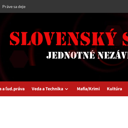
Práve sa deje
a a ľud.práva
Veda a Technika
Mafia/Krimi
Kultúra