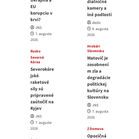
Ukrajina a
diaľničné
EU
kamery a
korupciu v
iné podlosti
krvi?
dedic
JNS
8. augusta
7. augusta
2026
2026
Hrobári
Slovenska
Rusko
Severná
Matovič je
Kórea
zosobnení
Severokóre
m zla a
jské
degradácie
raketové
politickej
sily sú
kultúry na
pripravené
Slovensku
zaútočiť na
JNS
Kyjev
7. augusta
JNS
2026
7. augusta
2026
Z Domova
Opozičná