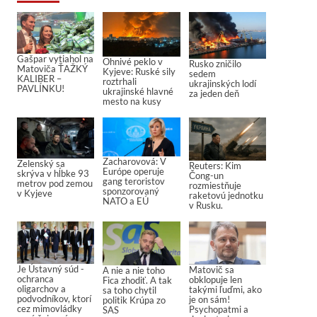
Gašpar vytiahol na
Ohnivé peklo v
Rusko zničilo
Matoviča ŤAŽKÝ
Kyjeve: Ruské sily
sedem
KALIBER –
roztrhali
ukrajinských lodí
PAVLÍNKU!
ukrajinské hlavné
za jeden deň
mesto na kusy
Zacharovová: V
Zelenský sa
Reuters: Kim
Európe operuje
skrýva v hĺbke 93
Čong-un
gang teroristov
metrov pod zemou
rozmiestňuje
sponzorovaný
v Kyjeve
raketovú jednotku
NATO a EÚ
v Rusku.
Je Ústavný súd -
Matovič sa
A nie a nie toho
ochranca
obklopuje len
Fica zhodiť. A tak
oligarchov a
takými ľuďmi, ako
sa toho chytil
podvodníkov, ktorí
je on sám!
politik Krúpa zo
cez mimovládky
Psychopatmi a
SAS