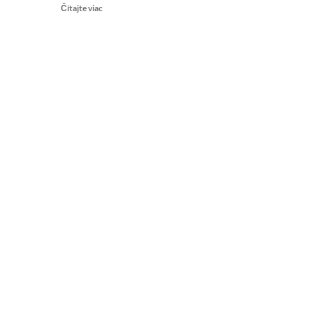
Read
Čítajte viac
more
about
Kollárova
kauza
Medúza:
Matovič
opäť
klamal?
žiadne
trestné
oznámenie
nepodal