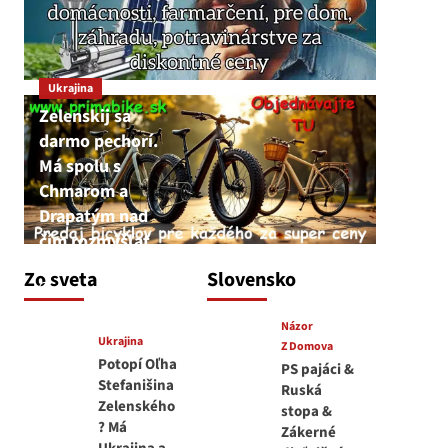
Ukrajina
Zelenskij sa
darmo pechorí.
Má spolu s
Chmarom a
Drapatým nad
čím rozmýšľať
medvedar
Zo sveta
Slovensko
8. augusta 2026
Názor
Ukrajina
Z Domova
Potopí Oľha
PS pajáci &
Stefanišina
Ruská
Zelenského
stopa &
? Má
Zákerné