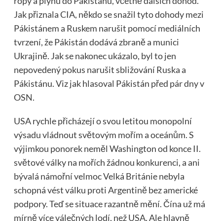
ropy a plynu do Pákistánu, včetně dalších dohod.
Jak přiznala CIA, někdo se snažil tyto dohody mezi
Pákistánem a Ruskem narušit pomocí mediálních
tvrzení, že Pákistán dodává zbraně a munici
Ukrajině. Jak se nakonec ukázalo, byl to jen
nepovedený pokus narušit sbližování Ruska a
Pákistánu. Viz jak hlasoval Pákistán před pár dny v
OSN.
USA rychle přicházejí o svou letitou monopolní
výsadu vládnout světovým mořím a oceánům. S
výjimkou ponorek neměl Washington od konce II.
světové války na mořích žádnou konkurenci, a ani
bývalá námořní velmoc Velká Británie nebyla
schopná vést válku proti Argentině bez americké
podpory. Teď se situace razantně mění. Čína už má
mírně více válečných lodí, než USA. Ale hlavně