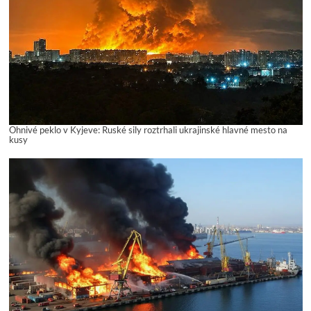
Ohnivé peklo v Kyjeve: Ruské sily roztrhali ukrajinské hlavné mesto na
kusy