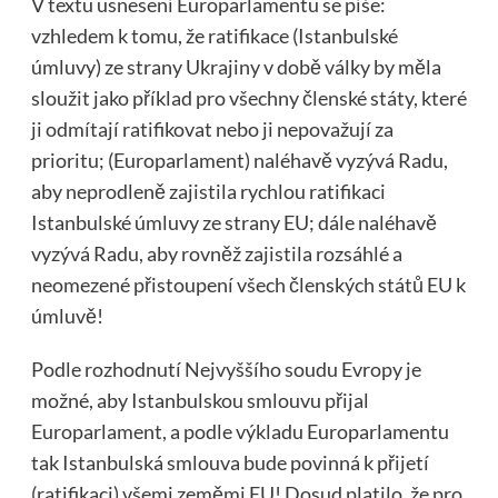
V textu usnesení Europarlamentu se píše:
vzhledem k tomu, že ratifikace (Istanbulské
úmluvy) ze strany Ukrajiny v době války by měla
sloužit jako příklad pro všechny členské státy, které
ji odmítají ratifikovat nebo ji nepovažují za
prioritu; (Europarlament) naléhavě vyzývá Radu,
aby neprodleně zajistila rychlou ratifikaci
Istanbulské úmluvy ze strany EU; dále naléhavě
vyzývá Radu, aby rovněž zajistila rozsáhlé a
neomezené přistoupení všech členských států EU k
úmluvě!
Podle rozhodnutí Nejvyššího soudu Evropy je
možné, aby Istanbulskou smlouvu přijal
Europarlament, a podle výkladu Europarlamentu
tak Istanbulská smlouva bude povinná k přijetí
(ratifikaci) všemi zeměmi EU! Dosud platilo, že pro