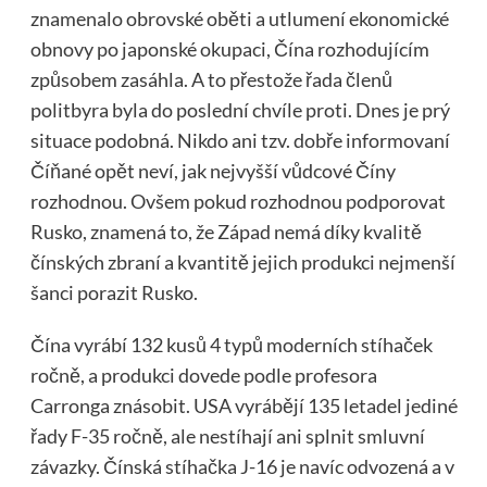
znamenalo obrovské oběti a utlumení ekonomické
obnovy po japonské okupaci, Čína rozhodujícím
způsobem zasáhla. A to přestože řada členů
politbyra byla do poslední chvíle proti. Dnes je prý
situace podobná. Nikdo ani tzv. dobře informovaní
Číňané opět neví, jak nejvyšší vůdcové Číny
rozhodnou. Ovšem pokud rozhodnou podporovat
Rusko, znamená to, že Západ nemá díky kvalitě
čínských zbraní a kvantitě jejich produkci nejmenší
šanci porazit Rusko.
Čína vyrábí 132 kusů 4 typů moderních stíhaček
ročně, a produkci dovede podle profesora
Carronga znásobit. USA vyrábějí 135 letadel jediné
řady F-35 ročně, ale nestíhají ani splnit smluvní
závazky. Čínská stíhačka J-16 je navíc odvozená a v