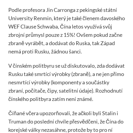
Podle profesora Jin Carronga z pekingské státní
University Renmin, který je také členem davoského
WEF Clause Schwaba, Čína letos využívá svůj
zbrojní průmysl pouze z 15%! Ovšem pokud začne
zbraně vyrábět, a dodávat do Ruska, tak Západ
nemá proti Rusku, žádnou šanci.
V čínském politbyru se už diskutovalo, zda dodávat
Rusku také smrtící výrobky (zbraně), a ne jen přímo
nesmrtící výrobky (komponenty a součástky
zbraní, počítače, čipy, satelitní údaje). Rozhodnutí
čínského politbyra zatím není známé.
Číňané včera upozorňovali, že ačkoli byli Stalin i
Truman do poslední chvíle přesvědčeni, že Čína do
korejské války nezasáhne, protože by to pro ní