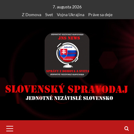
Skip
7. augusta 2026
to
Z Domova
Svet
Vojna Ukrajina
Práve sa deje
content
Primary
Menu