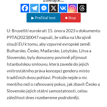
Zdielajte....
▶ Prečítať text
■ Stop
U: Bruselští eurokrati 15. února 2023 v dokumentu
P9TA(2023)0047 napsali, že válka na Ukrajině
slouží EU k tomu, aby vzpurné evropské země:
Bulharsko, Česko, Maďarsko, Lotyšsko, Litva a
Slovensko, byly donuceny povinně přijmout
Istanbulskou smlouvu, která zavede do jejich
vnitrostátního práva koncepci genderu místo
tradičních dvou pohlaví. Protože nejde o nic
menšího než o rafinovaný pokus, jak zbavit Česko a
Slovensko jejich státní samostatnosti, celou
záležitost dnes rozebereme podrobněji.