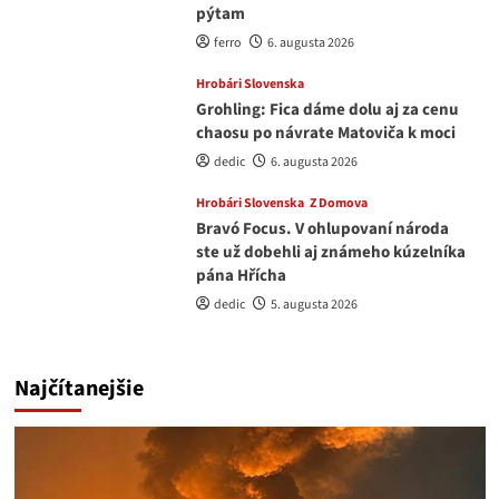
pýtam
ferro
6. augusta 2026
Hrobári Slovenska
Grohling: Fica dáme dolu aj za cenu
chaosu po návrate Matoviča k moci
dedic
6. augusta 2026
Hrobári Slovenska
Z Domova
Bravó Focus. V ohlupovaní národa
ste už dobehli aj známeho kúzelníka
pána Hřícha
dedic
5. augusta 2026
Najčítanejšie