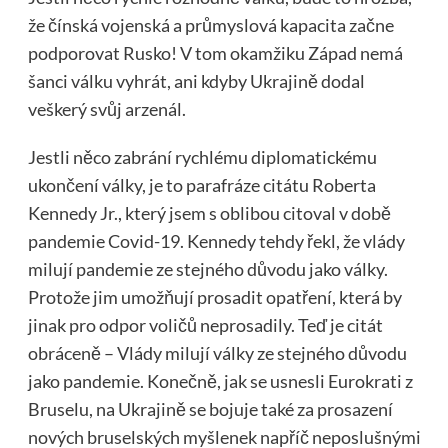
že čínská vojenská a průmyslová kapacita začne
podporovat Rusko! V tom okamžiku Západ nemá
šanci válku vyhrát, ani kdyby Ukrajině dodal
veškerý svůj arzenál.
Jestli něco zabrání rychlému diplomatickému
ukončení války, je to parafráze citátu Roberta
Kennedy Jr., který jsem s oblibou citoval v době
pandemie Covid-19. Kennedy tehdy řekl, že vlády
milují pandemie ze stejného důvodu jako války.
Protože jim umožňují prosadit opatření, která by
jinak pro odpor voličů neprosadily. Teď je citát
obráceně – Vlády milují války ze stejného důvodu
jako pandemie. Konečně, jak se usnesli Eurokrati z
Bruselu, na Ukrajině se bojuje také za prosazení
nových bruselských myšlenek napříč neposlušnými