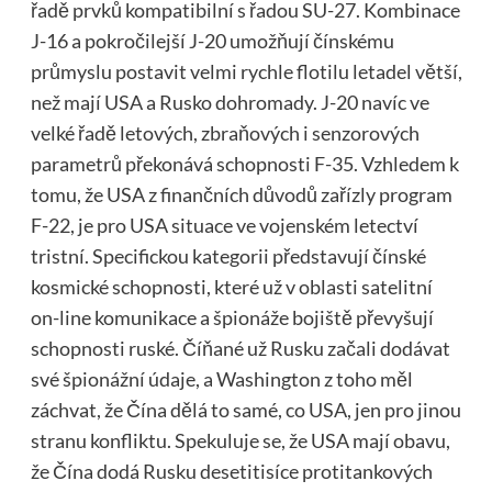
řadě prvků kompatibilní s řadou SU-27. Kombinace
J-16 a pokročilejší J-20 umožňují čínskému
průmyslu postavit velmi rychle flotilu letadel větší,
než mají USA a Rusko dohromady. J-20 navíc ve
velké řadě letových, zbraňových i senzorových
parametrů překonává schopnosti F-35. Vzhledem k
tomu, že USA z finančních důvodů zařízly program
F-22, je pro USA situace ve vojenském letectví
tristní. Specifickou kategorii představují čínské
kosmické schopnosti, které už v oblasti satelitní
on-line komunikace a špionáže bojiště převyšují
schopnosti ruské. Číňané už Rusku začali dodávat
své špionážní údaje, a Washington z toho měl
záchvat, že Čína dělá to samé, co USA, jen pro jinou
stranu konfliktu. Spekuluje se, že USA mají obavu,
že Čína dodá Rusku desetitisíce protitankových