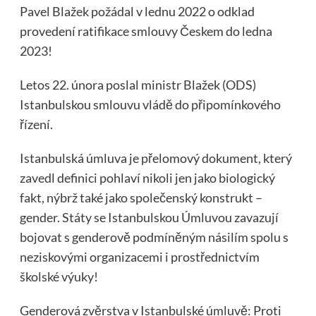
Pavel Blažek požádal v lednu 2022 o odklad
provedení ratifikace smlouvy Českem do ledna
2023!
Letos 22. února poslal ministr Blažek (ODS)
Istanbulskou smlouvu vládě do připomínkového
řízení.
Istanbulská úmluva je přelomový dokument, který
zavedl definici pohlaví nikoli jen jako biologický
fakt, nýbrž také jako společenský konstrukt –
gender. Státy se Istanbulskou Úmluvou zavazují
bojovat s genderově podmíněným násilím spolu s
neziskovými organizacemi i prostřednictvím
školské výuky!
Genderová zvěrstva v Istanbulské úmluvě: Proti