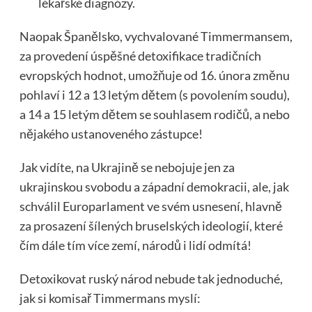
lékařské diagnózy.
Naopak Španělsko, vychvalované Timmermansem,
za provedení úspěšné detoxifikace tradičních
evropských hodnot, umožňuje od 16. února změnu
pohlaví i 12 a 13 letým dětem (s povolením soudu),
a 14 a 15 letým dětem se souhlasem rodičů, a nebo
nějakého ustanoveného zástupce!
Jak vidíte, na Ukrajině se nebojuje jen za
ukrajinskou svobodu a západní demokracii, ale, jak
schválil Europarlament ve svém usnesení, hlavně
za prosazení šílených bruselských ideologií, které
čím dále tím více zemí, národů i lidí odmítá!
Detoxikovat ruský národ nebude tak jednoduché,
jak si komisař Timmermans myslí: