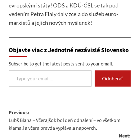
evropskými státy! ODS a KDÚ-ČSL se tak pod
vedením Petra Fialy daly zcela do služeb euro-
marxistů a jejich nových myšlenek!
Objavte viac z Jednotné nezávislé Slovensko
Subscribe to get the latest posts sent to your email.
Type your email…
Odoberať
Post
Previous:
Lubš Blaha – Včerajšok bol deň odhalení – vo všetkom
navigation
klamali a včera pravda vyplávala napovrch.
Next: