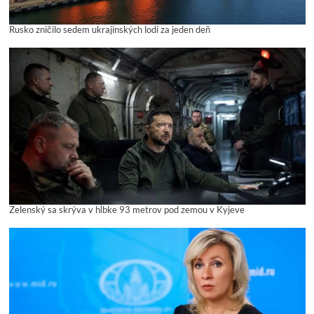
Rusko zničilo sedem ukrajinských lodí za jeden deň
Zelenský sa skrýva v hĺbke 93 metrov pod zemou v Kyjeve