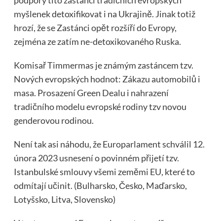
podpory tito zastánci tradičních evropských
myšlenek detoxifikovat i na Ukrajině. Jinak totiž
hrozí, že se Zastánci opět rozšíří do Evropy,
zejména ze zatím ne-detoxikovaného Ruska.
Komisař Timmermas je známým zastáncem tzv.
Nových evropských hodnot: Zákazu automobilů i
masa. Prosazení Green Dealu i nahrazení
tradičního modelu evropské rodiny tzv novou
genderovou rodinou.
Není tak asi náhodu, že Europarlament schválil 12.
února 2023 usnesení o povinném přijetí tzv.
Istanbulské smlouvy všemi zeměmi EU, které to
odmítají učinit. (Bulharsko, Česko, Maďarsko,
Lotyšsko, Litva, Slovensko)