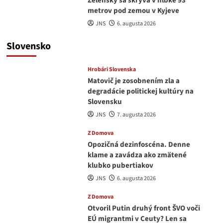
Zelenský sa skrýva v hĺbke 93
metrov pod zemou v Kyjeve
JNS
6. augusta 2026
Slovensko
Hrobári Slovenska
Matovič je zosobnením zla a
degradácie politickej kultúry na
Slovensku
JNS
7. augusta 2026
Z Domova
Opozičná dezinfoscéna. Denne
klame a zavádza ako zmätené
klubko pubertiakov
JNS
6. augusta 2026
Z Domova
Otvoril Putin druhý front ŠVO voči
EÚ migrantmi v Ceuty? Len sa