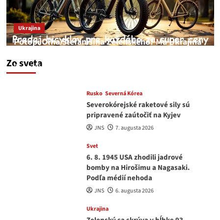
Ukrajina
Potopí Oľha Stefanišina Zelenského? Má Ukrajina
a EU korupciu v krvi?
Zo sveta
JNS
7. augusta 2026
Rusko
Severná Kórea
Severokórejské raketové sily sú
pripravené zaútočiť na Kyjev
JNS
7. augusta 2026
Svet
6. 8. 1945 USA zhodili jadrové
bomby na Hirošimu a Nagasaki.
Podľa médií nehoda
JNS
6. augusta 2026
Ukrajina