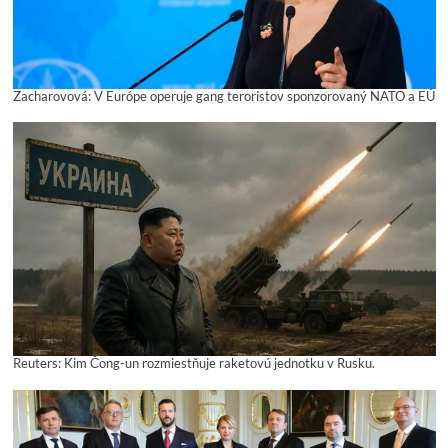
Zacharovová: V Európe operuje gang teroristov sponzorovaný NATO a EÚ
Reuters: Kim Čong-un rozmiestňuje raketovú jednotku v Rusku.