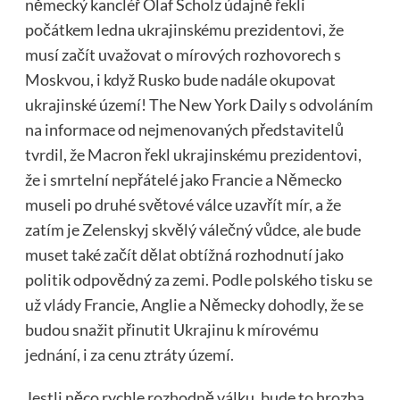
německý kancléř Olaf Scholz údajně řekli
počátkem ledna ukrajinskému prezidentovi, že
musí začít uvažovat o mírových rozhovorech s
Moskvou, i když Rusko bude nadále okupovat
ukrajinské území! The New York Daily s odvoláním
na informace od nejmenovaných představitelů
tvrdil, že Macron řekl ukrajinskému prezidentovi,
že i smrtelní nepřátelé jako Francie a Německo
museli po druhé světové válce uzavřít mír, a že
zatím je Zelenskyj skvělý válečný vůdce, ale bude
muset také začít dělat obtížná rozhodnutí jako
politik odpovědný za zemi. Podle polského tisku se
už vlády Francie, Anglie a Německy dohodly, že se
budou snažit přinutit Ukrajinu k mírovému
jednání, i za cenu ztráty území.
Jestli něco rychle rozhodně válku, bude to hrozba,