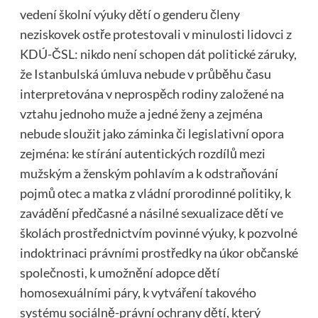
vedení školní výuky dětí o genderu členy
neziskovek ostře protestovali v minulosti lidovci z
KDÚ-ČSL: nikdo není schopen dát politické záruky,
že Istanbulská úmluva nebude v průběhu času
interpretována v neprospěch rodiny založené na
vztahu jednoho muže a jedné ženy a zejména
nebude sloužit jako záminka či legislativní opora
zejména: ke stírání autentických rozdílů mezi
mužským a ženským pohlavím a k odstraňování
pojmů otec a matka z vládní prorodinné politiky, k
zavádění předčasné a násilné sexualizace dětí ve
školách prostřednictvím povinné výuky, k pozvolné
indoktrinaci právními prostředky na úkor občanské
společnosti, k umožnění adopce dětí
homosexuálními páry, k vytváření takového
systému sociálně-právní ochrany dětí, který