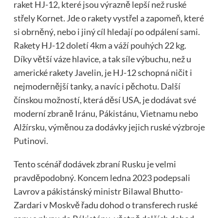
raket HJ-12, které jsou výrazně lepší než ruské
střely Kornet. Jde o rakety vystřel a zapomeň, které
si obrněný, nebo i jiný cíl hledají po odpálení sami.
Rakety HJ-12 doletí 4km a váží pouhých 22 kg.
Díky větší váze hlavice, a tak síle výbuchu, než u
americké rakety Javelin, je HJ-12 schopná ničit i
nejmodernější tanky, a navíc i pěchotu. Další
čínskou možností, která děsí USA, je dodávat své
moderní zbraně Iránu, Pákistánu, Vietnamu nebo
Alžírsku, výměnou za dodávky jejich ruské výzbroje
Putinovi.
Tento scénář dodávek zbraní Rusku je velmi
pravděpodobný. Koncem ledna 2023 podepsali
Lavrov a pákistánský ministr Bilawal Bhutto-
Zardari v Moskvě řadu dohod o transferech ruské