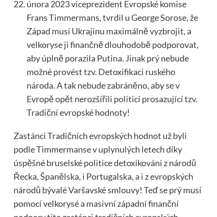
února 2023 viceprezident Evropské komise
Frans Timmermans, tvrdil u George Sorose, že
Západ musí Ukrajinu maximálně vyzbrojit, a
velkoryse ji finančně dlouhodobě podporovat,
aby úplně porazila Putina. Jinak prý nebude
možné provést tzv. Detoxifikaci ruského
národa. A tak nebude zabráněno, aby se v
Evropě opět nerozšířili politici prosazující tzv.
Tradiční evropské hodnoty!
Zastánci Tradičních evropských hodnot už byli
podle Timmermanse v uplynulých letech díky
úspěšné bruselské politice detoxikováni z národů
Řecka, Španělska, i Portugalska, a i z evropských
národů bývalé Varšavské smlouvy! Teď se prý musí
pomocí velkorysé a masivní západní finanční