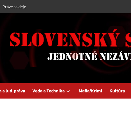
Práve sa deje
a a ľud.práva
Veda a Technika
Mafia/Krimi
Kultúra