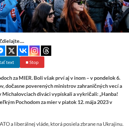
Zdielajte....
tať text
■ Stop
ch za MIER. Boli však prví aj v inom – v pondelok 6.
v, dočasne poverených ministrov zahraničných vecí a
 Michalovciach diváci vypískali a vykričali: „Hanba!
veľkým Pochodom za mier v piatok 12. mája 2023 v
TO a liberálnej vláde, ktorá posiela zbrane na Ukrajinu.