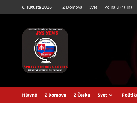
Skip
8. augusta 2026
Z Domova
Svet
Vojna Ukrajina
to
content
Hlavné
Z Domova
Z Česka
Svet
Politik