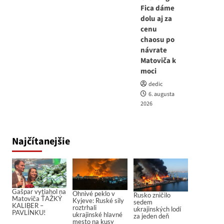
Fica dáme
dolu aj za
cenu
chaosu po
návrate
Matoviča k
moci
dedic
6. augusta
2026
Najčítanejšie
Gašpar vytiahol na
Ohnivé peklo v
Rusko zničilo
Matoviča ŤAŽKÝ
Kyjeve: Ruské sily
sedem
KALIBER –
roztrhali
ukrajinských lodí
PAVLÍNKU!
ukrajinské hlavné
za jeden deň
mesto na kusy