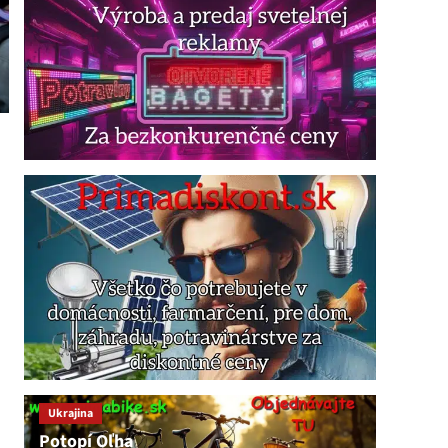
Ukrajina
Potopí Oľha