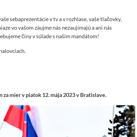
še sebaprezentácie v tv a v rozhlase, vaše tlačovky,
iaze vo vašom záujme nás nezaujímajú a ani nás
rebujeme činy v súlade s našim mandátom!
halovciach.
a mier v piatok 12. mája 2023 v Bratislave.