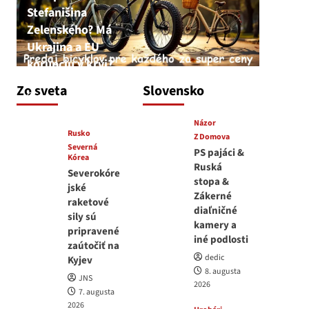
Stefanišina
Zelenského? Má
Ukrajina a EU
korupciu v krvi?
JNS
Zo sveta
Slovensko
7. augusta 2026
Názor
Rusko
Z Domova
Severná
PS pajáci &
Kórea
Ruská
Severokóre
stopa &
jské
Zákerné
raketové
diaľničné
sily sú
kamery a
pripravené
iné podlosti
zaútočiť na
dedic
Kyjev
8. augusta
JNS
2026
7. augusta
2026