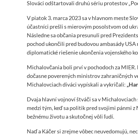
Slováci odštartovali druhú sériu protestov „Po
V piatok 3. marca 2023 sa v hlavnom meste Slo
účastníci prešli s mierovým posolstvom od ukr
Následne sa občania presunuli pred Prezidents
pochod ukončili pred budovou ambasády USA 
diplomatické riešenie ukončenia vojenského ko
Michalovčania boli prví v pochodoch za MIER. B
dočasne poverených ministrov zahraničných vec
Michalovciach diváci vypískali a vykričali:
„Han
Dvaja hlavní vojnoví štváči sa v Michalovciach st
medzi tým, keď sa politik pred svojimi pánmi z
bežnému životu a skutočnej vôli ľudí.
Naď a Káčer si zrejme vôbec neuvedomujú, nechá