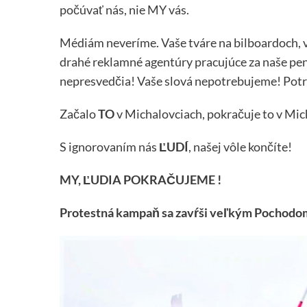
počúvať nás, nie MY vás.
Médiám neveríme. Vaše tváre na bilboardoch, va
drahé reklamné agentúry pracujúce za naše pen
nepresvedčia! Vaše slová nepotrebujeme! Pot
Začalo
TO
v Michalovciach, pokračuje to v Mic
S ignorovaním nás
ĽUDÍ
, našej vôle končíte!
MY, ĽUDIA POKRAČUJEME !
Protestná kampaň sa zavŕši veľkým Pochodom z