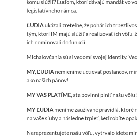
komu slúžiť? Ľuďom, ktorí dávajú mandát vo vo
legislatívneho rámca.
ĽUDIA
ukázali zreteľne, že pohár ich trpezlivos
tým, ktorí IM majú slúžiť a realizovať ich vôľu
ich nominovali do funkcií.
Michalovčania sú si vedomí svojej identity. Vedi
MY, ĽUDIA
nemienime uctievať poslancov, mini
ako našich pánov!
MY VAS PLATÍME
, ste povinní plniť našu vôľu
MY ĽUDIA
meníme zaužívané pravidlá, ktoré 
na vaše sľuby a následne trpieť, keď robíte opak
Nereprezentujete našu vôľu, vytrvalo idete m