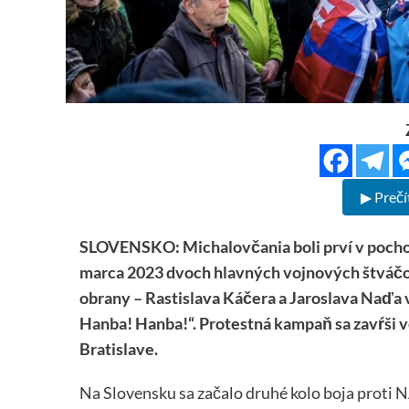
▶ Prečí
SLOVENSKO: Michalovčania boli prví v pochodo
marca 2023 dvoch hlavných vojnových štváčo
obrany – Rastislava Káčera a Jaroslava Naďa v
Hanba! Hanba!“. Protestná kampaň sa zavŕši 
Bratislave.
Na Slovensku sa začalo druhé kolo boja proti NA