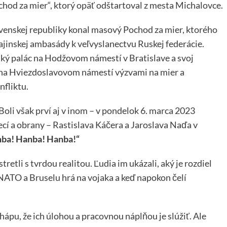
chod za mier“, ktorý opäť odštartoval z mesta Michalovce.
venskej republiky konal masový Pochod za mier, ktorého
ajinskej ambasády k veľvyslanectvu Ruskej federácie.
ký palác na Hodžovom námestí v Bratislave a svoj
na Hviezdoslavovom námestí výzvami na mier a
nfliktu.
oli však prví aj v inom – v pondelok 6. marca 2023
í a obrany – Rastislava Káčera a Jaroslava Naďa v
ba! Hanba! Hanba!“
retli s tvrdou realitou. Ľudia im ukázali, aký je rozdiel
 NATO a Bruselu hrá na vojaka a keď napokon čelí
pu, že ich úlohou a pracovnou náplňou je slúžiť. Ale