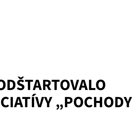
 ODŠTARTOVALO
ICIATÍVY „POCHODY