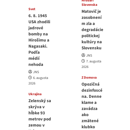
Hrobári
Slovenska
Svet
Matovič je
6. 8. 1945
zosobnení
USA zhodili
m zla a
jadrové
degradácie
bomby na
politickej
Hirošimu a
kultúry na
Nagasaki.
Slovensku
Podľa
JNS
médií
7. augusta
nehoda
2026
JNS
Z Domova
6. augusta
2026
Opozičná
dezinfoscé
Ukrajina
na. Denne
Zelenský sa
klame a
skrýva v
zavádza
hĺbke 93
ako
metrov pod
zmätené
zemou v
klubko