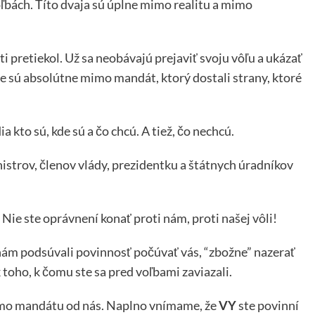
ľbách. Títo dvaja sú úplne mimo realitu a mimo
ti pretiekol. Už sa neobávajú prejaviť svoju vôľu a ukázať
, že sú absolútne mimo mandát, ktorý dostali strany, ktoré
a kto sú, kde sú a čo chcú. A tiež, čo nechcú.
strov, členov vlády, prezidentku a štátnych úradníkov
! Nie ste oprávnení konať proti nám, proti našej vôli!
nám podsúvali povinnosť počúvať vás, “zbožne” nazerať
 toho, k čomu ste sa pred voľbami zaviazali.
imo mandátu od nás. Naplno vnímame, že
VY
ste povinní