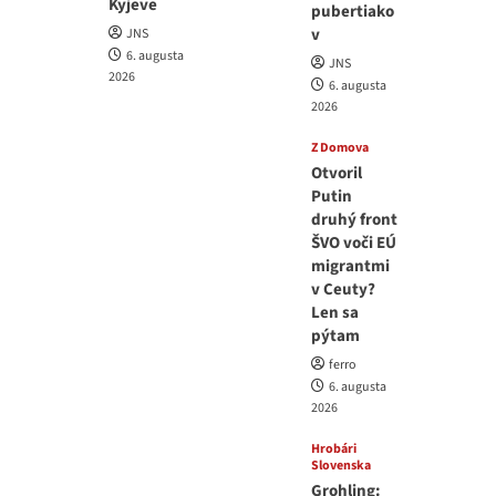
Kyjeve
pubertiako
v
JNS
6. augusta
JNS
2026
6. augusta
2026
Z Domova
Otvoril
Putin
druhý front
ŠVO voči EÚ
migrantmi
v Ceuty?
Len sa
pýtam
ferro
6. augusta
2026
Hrobári
Slovenska
Grohling: