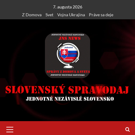
Skip
7. augusta 2026
to
Z Domova
Svet
Vojna Ukrajina
Práve sa deje
content
Primary
Menu