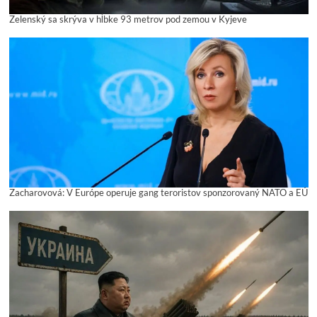
Zelenský sa skrýva v hĺbke 93 metrov pod zemou v Kyjeve
Zacharovová: V Európe operuje gang teroristov sponzorovaný NATO a EÚ