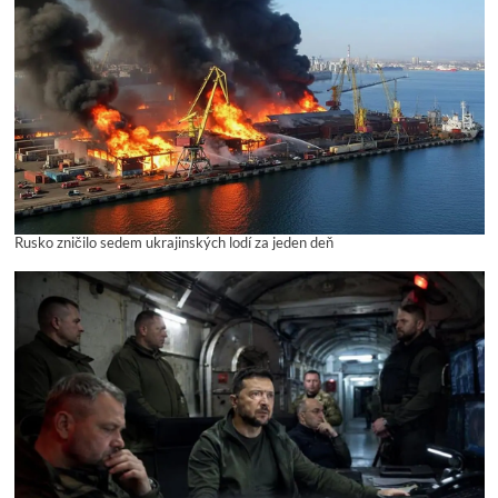
Rusko zničilo sedem ukrajinských lodí za jeden deň