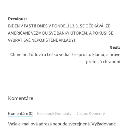
Post
Previous:
BIDEN V PASTI! DNES V PONDĚLÍ 13.3. SE OČEKÁVÁ, ŽE
navigation
AMERIČANÉ VEZMOU SVÉ BANKY ÚTOKEM, A POKUSÍ SE
VYBRAT SVÉ NEPOJIŠTĚNÉ VKLADY!
Next:
Chmelár: Tódová a Leško vedia, že sprosto klamú, a práve
preto sú chrapúni
Komentáre
Komentáre (0)
Facebook Komenty
Disqus Komenty
Vaša e-mailová adresa nebude zverejnená.
Vyžadované