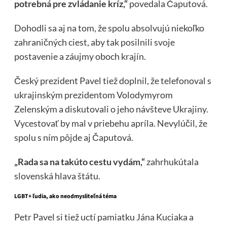
potrebná pre zvládanie kríz,“
povedala Čaputová.
Dohodli sa aj na tom, že spolu absolvujú niekoľko
zahraničných ciest, aby tak posilnili svoje
postavenie a záujmy oboch krajín.
Český prezident Pavel tiež doplnil, že telefonoval s
ukrajinským prezidentom Volodymyrom
Zelenským a diskutovali o jeho návšteve Ukrajiny.
Vycestovať by mal v priebehu apríla. Nevylúčil, že
spolu s ním pôjde aj Čaputová.
„Rada sa na takúto cestu vydám,“
zahrhukútala
slovenská hlava štátu.
LGBT+ ľudia, ako neodmysliteľná téma
Petr Pavel si tiež uctí pamiatku Jána Kuciaka a