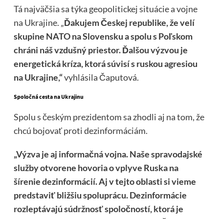
Tá najväčšia sa týka geopolitickej situácie a vojne
na Ukrajine. „
Ďakujem Českej republike, že velí
skupine NATO na Slovensku a spolu s Poľskom
chráni náš vzdušný priestor. Ďalšou výzvou je
energetická kríza, ktorá súvisí s ruskou agresiou
na Ukrajine,“
vyhlásila Čaputová.
Spoločná cesta na Ukrajinu
Spolu s českým prezidentom sa zhodli aj na tom, že
chcú bojovať proti dezinformáciám.
„Výzva je aj informačná vojna. Naše spravodajské
služby otvorene hovoria o vplyve Ruska na
šírenie dezinformácií. Aj v tejto oblasti si vieme
predstaviť bližšiu spoluprácu. Dezinformácie
rozleptávajú súdržnosť spoločností, ktorá je