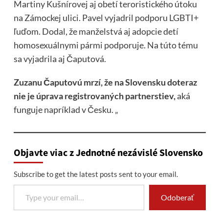
Martiny Kušnírovej aj obetí teroristického útoku
na Zámockej ulici. Pavel vyjadril podporu LGBTI+
ľuďom. Dodal, že manželstvá aj adopcie detí
homosexuálnymi pármi podporuje. Na túto tému
sa vyjadrila aj Čaputová.
Zuzanu Čaputovú mrzí, že na Slovensku doteraz
nie je úprava registrovaných partnerstiev,
aká
funguje napríklad v Česku. „
Objavte viac z Jednotné nezávislé Slovensko
Subscribe to get the latest posts sent to your email.
Type your email…
Odoberať