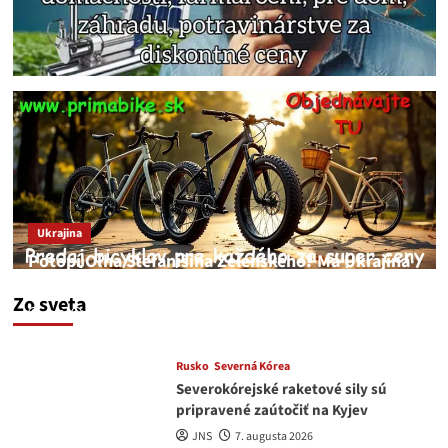
Ukrajina
Potopí Oľha Stefanišina Zelenského? Má Ukrajina
a EU korupciu v krvi?
Zo sveta
JNS
7. augusta 2026
Rusko
Severná Kórea
Severokórejské raketové sily sú
pripravené zaútočiť na Kyjev
JNS
7. augusta 2026