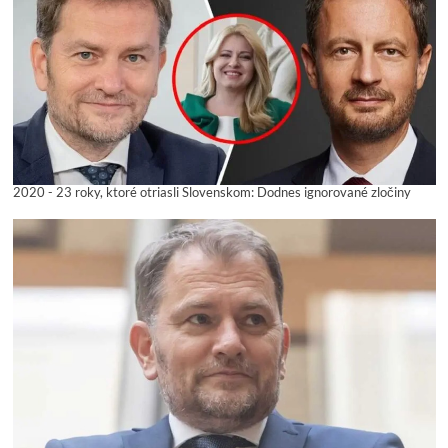
2020 - 23 roky, ktoré otriasli Slovenskom: Dodnes ignorované zločiny