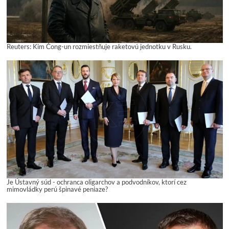
Reuters: Kim Čong-un rozmiestňuje raketovú jednotku v Rusku.
Je Ústavný súd - ochranca oligarchov a podvodníkov, ktorí cez
mimovládky perú špinavé peniaze?