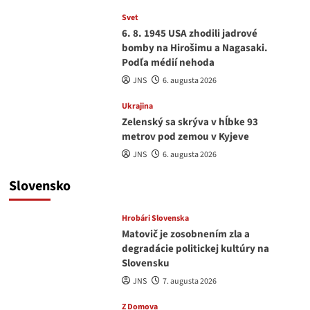
Svet
6. 8. 1945 USA zhodili jadrové
bomby na Hirošimu a Nagasaki.
Podľa médií nehoda
JNS
6. augusta 2026
Ukrajina
Zelenský sa skrýva v hĺbke 93
metrov pod zemou v Kyjeve
JNS
6. augusta 2026
Slovensko
Hrobári Slovenska
Matovič je zosobnením zla a
degradácie politickej kultúry na
Slovensku
JNS
7. augusta 2026
Z Domova