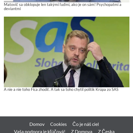
Matovič sa obklopuje len takými ľuďmi, ako je on sám! Psychopatmi a
deviantmi
A nie a nie toho Fica zhodiť. A tak sa toho chytil politik Krúpa zo SAS
Domov
Cookies
Čo je náš ciel
Vaša podpora je kľúčová!
Z Domova
Z Česka