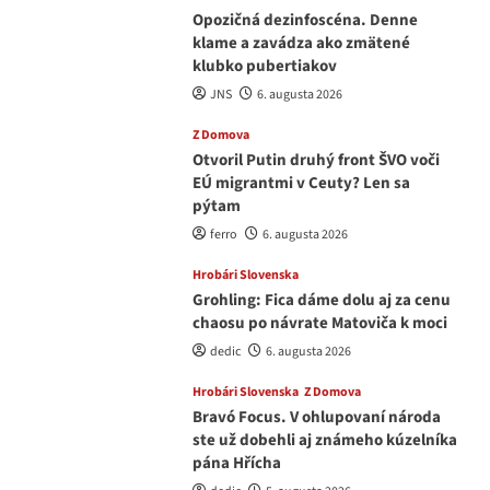
Opozičná dezinfoscéna. Denne
klame a zavádza ako zmätené
klubko pubertiakov
JNS
6. augusta 2026
Z Domova
Otvoril Putin druhý front ŠVO voči
EÚ migrantmi v Ceuty? Len sa
pýtam
ferro
6. augusta 2026
Hrobári Slovenska
Grohling: Fica dáme dolu aj za cenu
chaosu po návrate Matoviča k moci
dedic
6. augusta 2026
Hrobári Slovenska
Z Domova
Bravó Focus. V ohlupovaní národa
ste už dobehli aj známeho kúzelníka
pána Hřícha