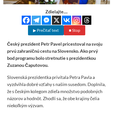
Zdielajte....
▶ Prečítať text
■ Stop
Český prezident Petr Pavel pricestoval na svoju
prvú zahraničnú cestu na Slovensko. Ako prvý
bod programu bolo stretnutie s prezidentkou
Zuzanou Čaputovou.
Slovenská prezidentka privítala Petra Pavla a
vyzdvihla dobré vzťahy s naším susedom. Doplnila,
že s českým kolegom zdieľa množstvo podobných
názorov a hodnôt. Zhodli sa, že obe krajiny čelia
niekoľkým výzvam.