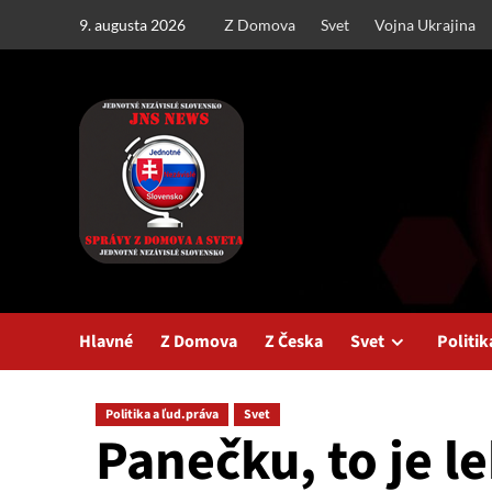
Skip
9. augusta 2026
Z Domova
Svet
Vojna Ukrajina
to
content
Hlavné
Z Domova
Z Česka
Svet
Politik
Politika a ľud.práva
Svet
Panečku, to je l