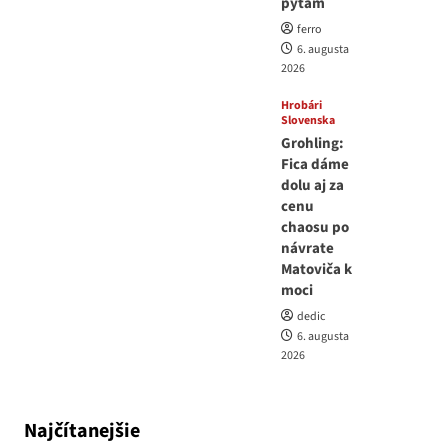
pýtam
ferro
6. augusta
2026
Hrobári
Slovenska
Grohling:
Fica dáme
dolu aj za
cenu
chaosu po
návrate
Matoviča k
moci
dedic
6. augusta
2026
Najčítanejšie