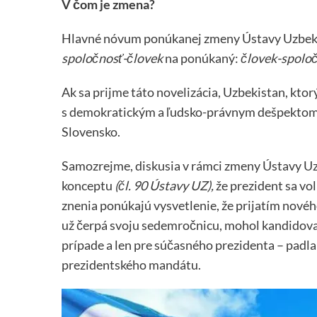
V čom je zmena?
Hlavné nóvum ponúkanej zmeny Ústavy Uzbekis
spoločnosť-človek
na ponúkaný:
človek-spoloč
Ak sa prijme táto novelizácia, Uzbekistan, ktor
s demokratickým a ľudsko-právnym dešpektom, 
Slovensko.
Samozrejme, diskusia v rámci zmeny Ústavy U
konceptu
(čl. 90 Ústavy UZ),
že prezident sa vo
znenia ponúkajú vysvetlenie, že prijatím nov
už čerpá svoju sedemročnicu, mohol kandidova
prípade a len pre súčasného prezidenta – padl
prezidentského mandátu.