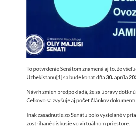
To potvrdenie Senátom znamená aj to, že všeľ
Uzbekistanu
[1]
sa bude konať dňa
30. apríla 20
Návrh zmien predpokladá, že sa úpravy dotknú 
Celkovo sa zvyšuje aj počet článkov dokumentu,
Inak zasadnutie zo Senátu bolo vysielané v pr
zostrihané diskusie vo virtuálnom priestore.