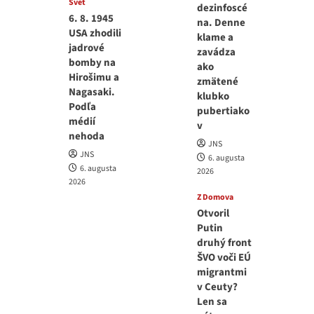
Svet
dezinfoscé
6. 8. 1945
na. Denne
USA zhodili
klame a
jadrové
zavádza
bomby na
ako
Hirošimu a
zmätené
Nagasaki.
klubko
Podľa
pubertiako
médií
v
nehoda
JNS
JNS
6. augusta
6. augusta
2026
2026
Z Domova
Otvoril
Putin
druhý front
ŠVO voči EÚ
migrantmi
v Ceuty?
Len sa