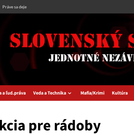
Práve sa deje
a a ľud.práva
Veda a Technika
Mafia/Krimi
Kultúra
ekcia pre rádoby