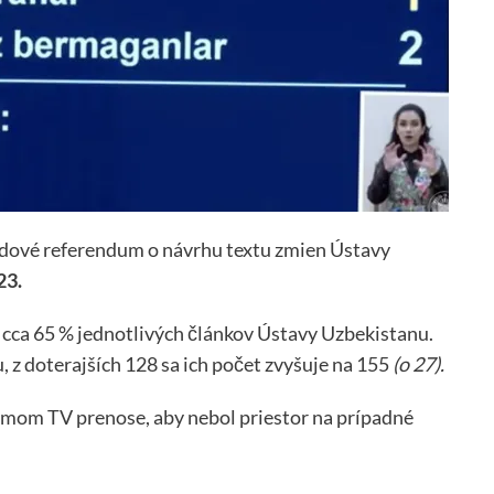
udové referendum o návrhu textu zmien Ústavy
23.
cca 65 % jednotlivých článkov Ústavy Uzbekistanu.
 z doterajších 128 sa ich počet zvyšuje na 155
(o 27).
iamom TV prenose, aby nebol priestor na prípadné