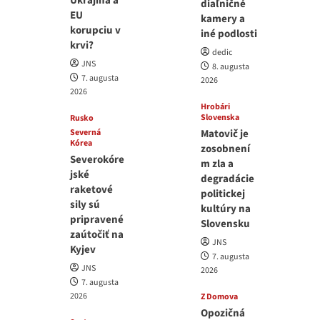
Ukrajina a
diaľničné
EU
kamery a
korupciu v
iné podlosti
krvi?
dedic
JNS
8. augusta
7. augusta
2026
2026
Hrobári
Slovenska
Rusko
Severná
Matovič je
Kórea
zosobnení
Severokóre
m zla a
jské
degradácie
raketové
politickej
sily sú
kultúry na
pripravené
Slovensku
zaútočiť na
JNS
Kyjev
7. augusta
JNS
2026
7. augusta
2026
Z Domova
Opozičná