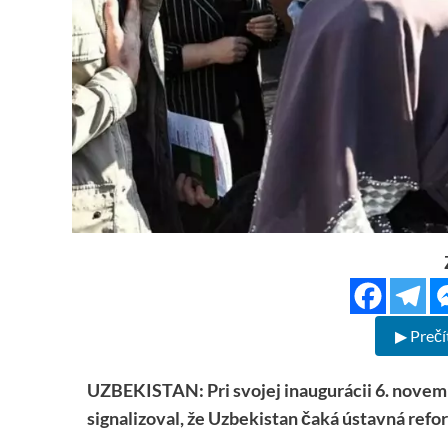
▶ Prečí
UZBEKISTAN: Pri svojej inaugurácii 6. novem
signalizoval, že Uzbekistan čaká ústavná refo