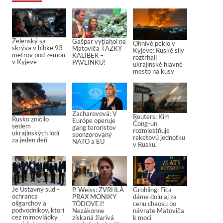
Zelenský sa
Gašpar vytiahol na
Ohnivé peklo v
skrýva v hĺbke 93
Matoviča ŤAŽKÝ
Kyjeve: Ruské sily
metrov pod zemou
KALIBER –
roztrhali
v Kyjeve
PAVLÍNKU!
ukrajinské hlavné
mesto na kusy
Zacharovová: V
Reuters: Kim
Rusko zničilo
Európe operuje
Čong-un
sedem
gang teroristov
rozmiestňuje
ukrajinských lodí
sponzorovaný
raketovú jednotku
za jeden deň
NATO a EÚ
v Rusku.
Je Ústavný súd -
P. Weiss: ZVRHLÁ
Grohling: Fica
ochranca
PRAX MONIKY
dáme dolu aj za
oligarchov a
TÓDOVEJ!
cenu chaosu po
podvodníkov, ktorí
Nezákonne
návrate Matoviča
cez mimovládky
získaná žiarivá
k moci