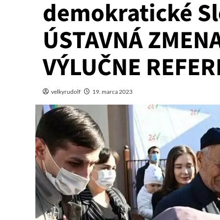
demokratické Sl
ÚSTAVNÁ ZMENA
VÝLUČNE REFE
velkyrudolf
19. marca 2023