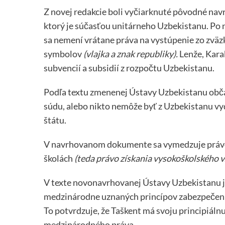
Z novej redakcie boli vyčiarknuté pôvodné na
ktorý je súčasťou unitárneho Uzbekistanu. Po ne
sa nemení vrátane práva na vystúpenie zo zväz
symbolov
(vlajka a znak republiky).
Lenže, Kara
subvencií a subsidií z rozpočtu Uzbekistanu.
Podľa textu zmenenej Ústavy Uzbekistanu obča
súdu, alebo nikto nemôže byť z Uzbekistanu vy
štátu.
V navrhovanom dokumente sa vymedzuje právo
školách
(teda právo získania vysokoškolského vz
V texte novonavrhovanej Ústavy Uzbekistanu je 
medzinárodne uznaných princípov zabezpečenia
To potvrdzuje, že Taškent má svoju principiáln
medzinárodného práva.