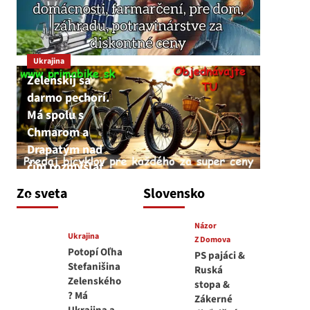
Ukrajina
Zelenskij sa
darmo pechorí.
Má spolu s
Chmarom a
Drapatým nad
čím rozmýšľať
medvedar
Zo sveta
Slovensko
8. augusta 2026
Názor
Ukrajina
Z Domova
Potopí Oľha
PS pajáci &
Stefanišina
Ruská
Zelenského
stopa &
? Má
Zákerné