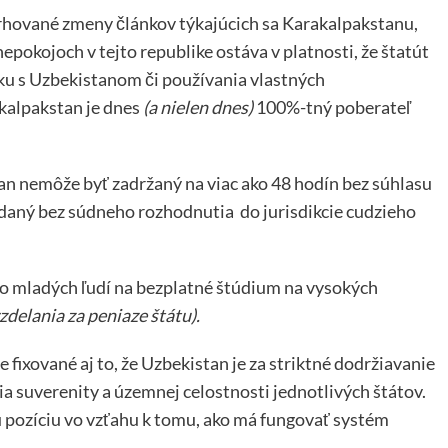
vrhované zmeny článkov týkajúcich sa Karakalpakstanu,
pokojoch v tejto republike ostáva v platnosti, že štatút
ku s Uzbekistanom či používania vlastných
kalpakstan je dnes
(a nielen dnes)
100%-tný poberateľ
n nemôže byť zadržaný na viac ako 48 hodín bez súhlasu
daný bez súdneho rozhodnutia do jurisdikcie cudzieho
 mladých ľudí na bezplatné štúdium na vysokých
delania za peniaze štátu).
fixované aj to, že Uzbekistan je za striktné dodržiavanie
 suverenity a územnej celostnosti jednotlivých štátov.
u pozíciu vo vzťahu k tomu, ako má fungovať systém