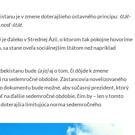
tanu je v zmene doterajšieho ústavného princípu:
štát-
nosť-štát.
ý je ďaleko v Strednej Ázii, o ktorom tak pokojne hovoríme
sa stane oveľa sociálnejším štátom než napríklad
zbekistanu bude
(a je)
aj o tom, či dôjde k zmene
lí na sedemročné obdobie. Zástancovia novelizovaného
ého dokumentu bude možné, aby súčasný prezident, ktorý
ť na ďalšie sedemročné obdobie, čím by – len v tomto
a doterajšia limitujúca norma sedemročného