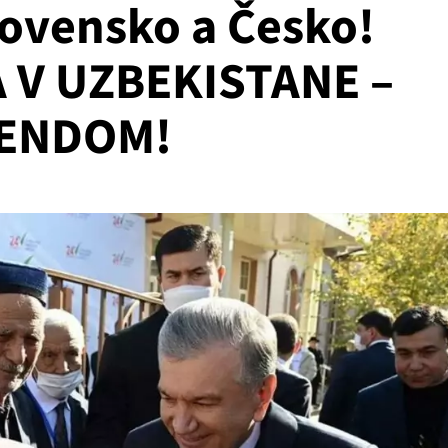
ovensko a Česko!
 V UZBEKISTANE –
RENDOM!