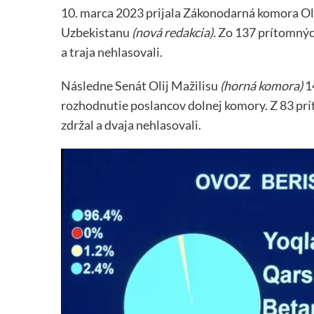
10. marca 2023 prijala Zákonodarná komora Ol
Uzbekistanu
(nová redakcia).
Zo 137 prítomných
a traja nehlasovali.
Následne Senát Olij Mažilisu
(horná komora)
1
rozhodnutie poslancov dolnej komory. Z 83 prí
zdržal a dvaja nehlasovali.