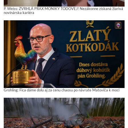
P. Weiss: ZVRHLÁ PRAX MONIKY TÓDOVEJ! Nezákonne získaná žiarivá
novinárska kariéra
Grohling: Fica dáme dolu aj za cenu chaosu po návrate Matoviča k moci