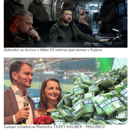
Zelenský sa skrýva v hĺbke 93 metrov pod zemou v Kyjeve
Gašpar vytiahol na Matoviča ŤAŽKÝ KALIBER – PAVLÍNKU!