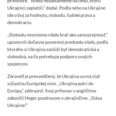
príhovore. “Nikdy nezabudneme na cenu, ktorú
Ukrajinci zaplatili,“ dodal. Podľa neho na Ukrajine
ide o boj za hodnoty, slobodu, ľudské práva a
demokraciu.
„Slobodu nesmieme nikdy brať ako samozrejmosť,“
upozornil dočasne poverený predseda vlády, podľa
ktorého si Ukrajina zaslúži byť demokratická a
slobodná, na čo potrebuje podporu svojich
spojencov.
Zároveň je presvedčený, že Ukrajina sa má stať
súčasťou Európskej únie. „Ukrajina patrí do
Európy,“ zdôraznil. Svoj príhovor v angličtine
zakončil Heger pozdravom v ukrajinčine: „Sláva
Ukrajine!“