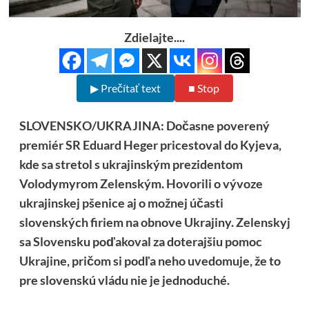
Zdielajte....
▶ Prečítať text
■ Stop
SLOVENSKO/UKRAJINA: Dočasne poverený
premiér SR Eduard Heger pricestoval do Kyjeva,
kde sa stretol s ukrajinským prezidentom
Volodymyrom Zelenským. Hovorili o vývoze
ukrajinskej pšenice aj o možnej účasti
slovenských firiem na obnove Ukrajiny. Zelenskyj
sa Slovensku poďakoval za doterajšiu pomoc
Ukrajine, pričom si podľa neho uvedomuje, že to
pre slovenskú vládu nie je jednoduché.