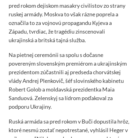
pred rokom dejiskom masakry civilistov zo strany
ruskej armády. Moskva to však rázne poprela a
označila to za vojnovú propagandu Kyjeva a
Západu, tvrdiac, že tragédiu zinscenovali
ukrajinská a britská tajná služba.
Na pietnej ceremónii sa spolu s dočasne
povereným slovenským premiérom a ukrajinským
prezidentom zúčastnili aj predseda chorvátskej
vlády Andrej Plenkovič, šéf slovinského kabinetu
Robert Golob a moldavská prezidentka Maia
Sanduová. Zelenskyj sa lídrom poďakoval za
podporu Ukrajiny.
Ruská armáda sa pred rokom v Buči dopustila hrôz,
ktoré nesmú zostať nepotrestané, vyhlásil Heger v