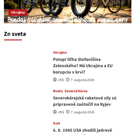
Ukrajina
Zelenskij sa darmo pechorí. Má spolu s Chmarom
a Drapatým nad čím rozmýšľať
Zo sveta
medvedar
8. augusta 2026
Ukrajina
Potopí Oľha Stefanišina
Zelenského? Má Ukrajina a EU
korupciu v krvi?
JNS
7. augusta 2026
Rusko
Severná Kórea
Severokórejské raketové sily sú
pripravené zaútočiť na Kyjev
JNS
7. augusta 2026
Svet
6. 8. 1945 USA zhodili jadrové