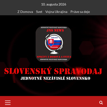
Skip
10. augusta 2026
to
Z Domova
Svet
Vojna Ukrajina
Práve sa deje
content
Primary
Menu