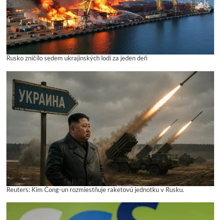
Rusko zničilo sedem ukrajinských lodí za jeden deň
Reuters: Kim Čong-un rozmiestňuje raketovú jednotku v Rusku.