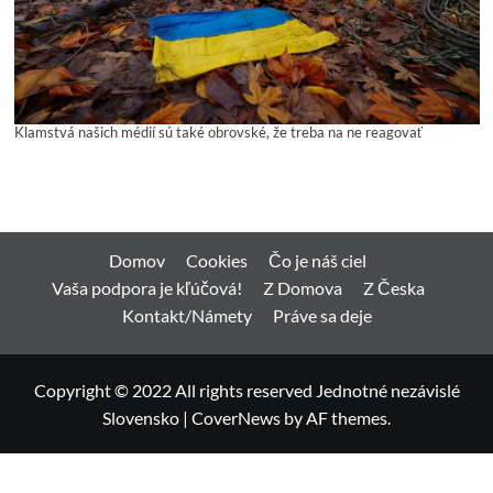
Klamstvá našich médií sú také obrovské, že treba na ne reagovať
Domov
Cookies
Čo je náš ciel
Vaša podpora je kľúčová!
Z Domova
Z Česka
Kontakt/Námety
Práve sa deje
Copyright © 2022 All rights reserved Jednotné nezávislé
Slovensko
|
CoverNews
by AF themes.