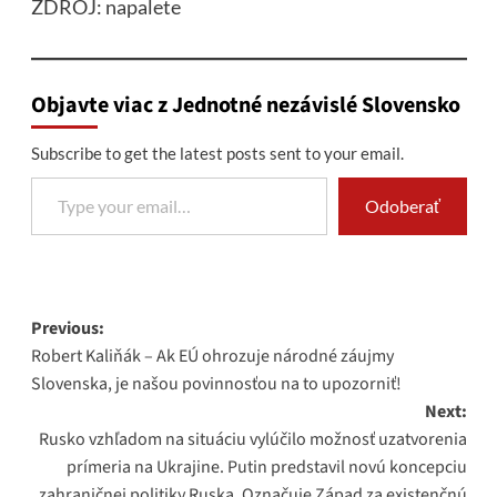
ZDROJ: napalete
Objavte viac z Jednotné nezávislé Slovensko
Subscribe to get the latest posts sent to your email.
Type your email…
Odoberať
Post
Previous:
Robert Kaliňák – Ak EÚ ohrozuje národné záujmy
navigation
Slovenska, je našou povinnosťou na to upozorniť!
Next:
Rusko vzhľadom na situáciu vylúčilo možnosť uzatvorenia
prímeria na Ukrajine. Putin predstavil novú koncepciu
zahraničnej politiky Ruska. Označuje Západ za existenčnú