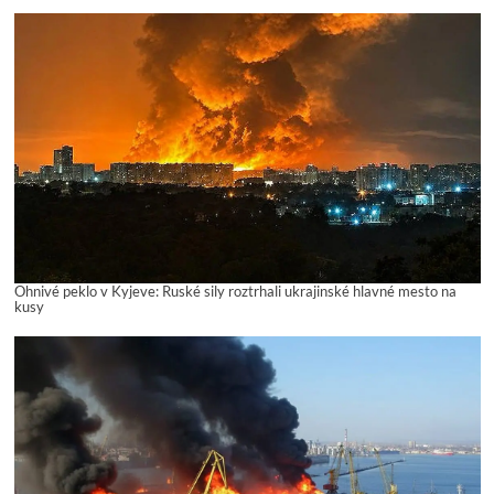
Ohnivé peklo v Kyjeve: Ruské sily roztrhali ukrajinské hlavné mesto na
kusy