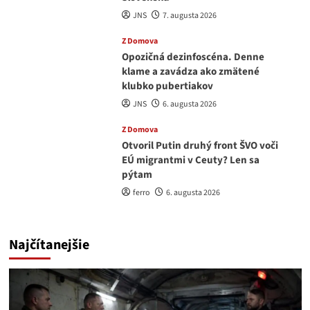
JNS
7. augusta 2026
Z Domova
Opozičná dezinfoscéna. Denne
klame a zavádza ako zmätené
klubko pubertiakov
JNS
6. augusta 2026
Z Domova
Otvoril Putin druhý front ŠVO voči
EÚ migrantmi v Ceuty? Len sa
pýtam
ferro
6. augusta 2026
Najčítanejšie