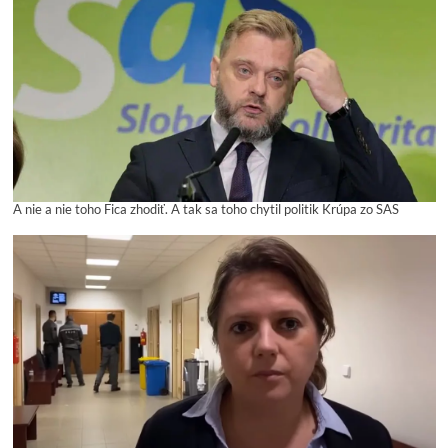
A nie a nie toho Fica zhodiť. A tak sa toho chytil politik Krúpa zo SAS