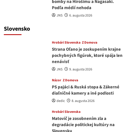
bomby na Hirošimu a Nagasaki.
Podľa médií nehoda
JNS
6. augusta 2026
Slovensko
Hrobári Slovenska
Z Domova
Strana Oľano je zoskupením krajne
pochybných figúrok, ktoré spája len
nenávisť
JNS
9. augusta 2026
Názor
Z Domova
PS pajáci & Ruská stopa & Zákerné
diaľničné kamery a iné podlosti
dedic
8. augusta 2026
Hrobári Slovenska
Matovič je zosobnením zla a
degradácie politickej kultúry na
Slovensku