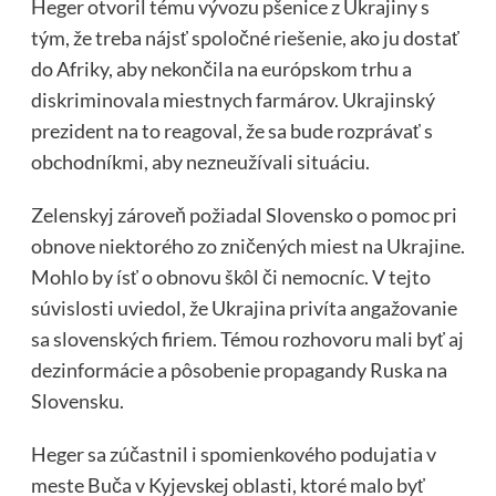
Heger otvoril tému vývozu pšenice z Ukrajiny s
tým, že treba nájsť spoločné riešenie, ako ju dostať
do Afriky, aby nekončila na európskom trhu a
diskriminovala miestnych farmárov. Ukrajinský
prezident na to reagoval, že sa bude rozprávať s
obchodníkmi, aby nezneužívali situáciu.
Zelenskyj zároveň požiadal Slovensko o pomoc pri
obnove niektorého zo zničených miest na Ukrajine.
Mohlo by ísť o obnovu škôl či nemocníc. V tejto
súvislosti uviedol, že Ukrajina privíta angažovanie
sa slovenských firiem. Témou rozhovoru mali byť aj
dezinformácie a pôsobenie propagandy Ruska na
Slovensku.
Heger sa zúčastnil i spomienkového podujatia v
meste Buča v Kyjevskej oblasti, ktoré malo byť