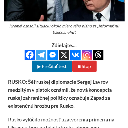
Kremeľ označil situáciu okolo mierového plánu za „informačnú
bakchanáliu“.
Zdielajte....
▶ Prečítať text
■ Stop
RUSKO: Šéf ruskej diplomacie Sergej Lavrov
medzitým v piatok oznámil, že nová koncepcia
ruskej zahraničnej politiky označuje Západ za
existenčnú hrozbu pre Rusko.
Rusko vylúčilo možnosť uzatvorenia prímeria na
Ukrajine, hoci na takýto krok a obnovenie