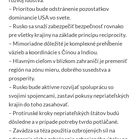
rozvoj ľudstva.
– Prioritou bude odstránenie pozostatkov
dominancie USA vo svete.
– Rusko sa snaží zabezpečiť bezpečnosť rovnako
pre všetky krajiny na základe princípu reciprocity.
– Mimoriadne dôležité je komplexné prehĺbenie
väzieb a koordinácie s Čínou a Indiou.
– Hlavným cieľom v blízkom zahraničí je premeniť
región na zónu mieru, dobrého susedstva a
prosperity.
– Rusko bude aktívne rozvíjať spoluprácu so
svojimi spojencami, zastaví pokusy nepriateľských
krajín do toho zasahovať.
– Protiruské kroky nepriateľských štátov budú
dôsledne a v prípade potreby tvrdo potláčané.
– Zavádza sa téza použitia ozbrojených síl na