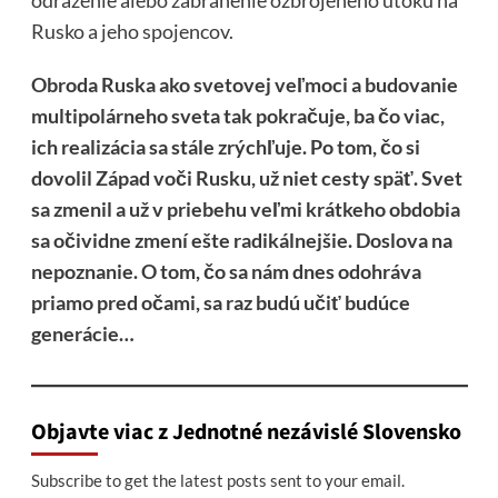
odrazenie alebo zabránenie ozbrojeného útoku na
Rusko a jeho spojencov.
Obroda Ruska ako svetovej veľmoci a budovanie
multipolárneho sveta tak pokračuje, ba čo viac,
ich realizácia sa stále zrýchľuje. Po tom, čo si
dovolil Západ voči Rusku, už niet cesty späť. Svet
sa zmenil a už v priebehu veľmi krátkeho obdobia
sa očividne zmení ešte radikálnejšie. Doslova na
nepoznanie. O tom, čo sa nám dnes odohráva
priamo pred očami, sa raz budú učiť budúce
generácie…
Objavte viac z Jednotné nezávislé Slovensko
Subscribe to get the latest posts sent to your email.