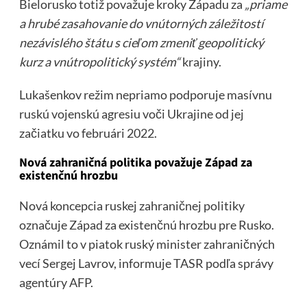
Bielorusko totiž považuje kroky Západu za
„priame
a hrubé zasahovanie do vnútorných záležitostí
nezávislého štátu s cieľom zmeniť geopolitický
kurz a vnútropolitický systém“
krajiny.
Lukašenkov režim nepriamo podporuje masívnu
ruskú vojenskú agresiu voči Ukrajine od jej
začiatku vo februári 2022.
Nová zahraničná politika považuje Západ za
existenčnú hrozbu
Nová koncepcia ruskej zahraničnej politiky
označuje Západ za existenčnú hrozbu pre Rusko.
Oznámil to v piatok ruský minister zahraničných
vecí Sergej Lavrov, informuje TASR podľa správy
agentúry AFP.