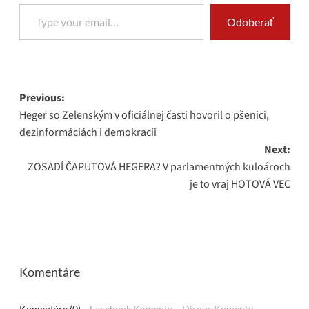
Type your email…
Odoberať
Post
Previous:
Heger so Zelenským v oficiálnej časti hovoril o pšenici,
navigation
dezinformáciách i demokracii
Next:
ZOSADÍ ČAPUTOVÁ HEGERA? V parlamentných kuloároch
je to vraj HOTOVÁ VEC
Komentáre