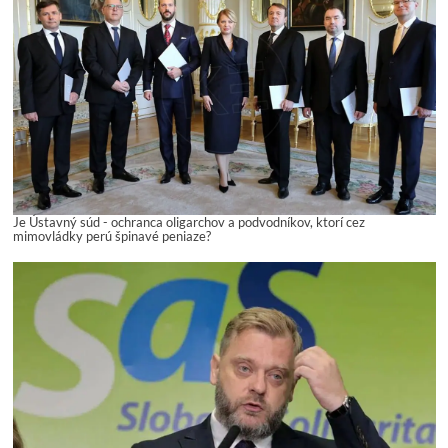
Je Ústavný súd - ochranca oligarchov a podvodníkov, ktorí cez
mimovládky perú špinavé peniaze?