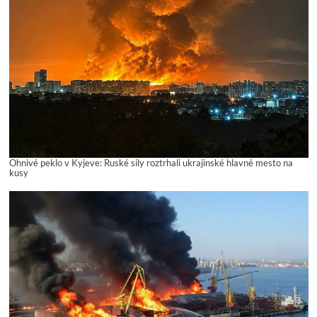
Ohnivé peklo v Kyjeve: Ruské sily roztrhali ukrajinské hlavné mesto na
kusy