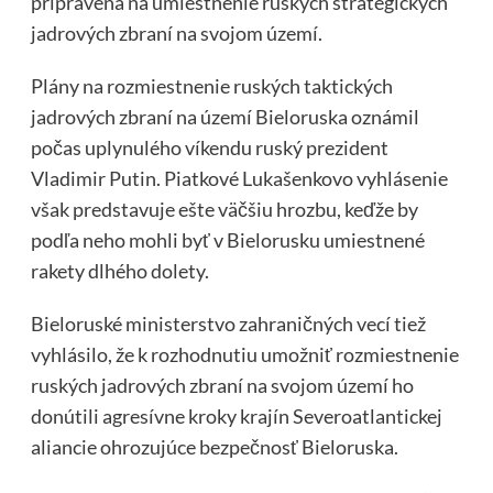
pripravená na umiestnenie ruských strategických
jadrových zbraní na svojom území.
Plány na rozmiestnenie ruských taktických
jadrových zbraní na území Bieloruska oznámil
počas uplynulého víkendu ruský prezident
Vladimir Putin. Piatkové Lukašenkovo vyhlásenie
však predstavuje ešte väčšiu hrozbu, keďže by
podľa neho mohli byť v Bielorusku umiestnené
rakety dlhého dolety.
Bieloruské ministerstvo zahraničných vecí tiež
vyhlásilo, že k rozhodnutiu umožniť rozmiestnenie
ruských jadrových zbraní na svojom území ho
donútili agresívne kroky krajín Severoatlantickej
aliancie ohrozujúce bezpečnosť Bieloruska.