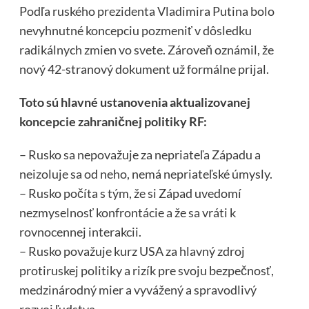
Podľa ruského prezidenta Vladimira Putina bolo
nevyhnutné koncepciu pozmeniť v dôsledku
radikálnych zmien vo svete. Zároveň oznámil, že
nový 42-stranový dokument už formálne prijal.
Toto sú hlavné ustanovenia aktualizovanej
koncepcie zahraničnej politiky RF:
– Rusko sa nepovažuje za nepriateľa Západu a
neizoluje sa od neho, nemá nepriateľské úmysly.
– Rusko počíta s tým, že si Západ uvedomí
nezmyselnosť konfrontácie a že sa vráti k
rovnocennej interakcii.
– Rusko považuje kurz USA za hlavný zdroj
protiruskej politiky a rizík pre svoju bezpečnosť,
medzinárodný mier a vyvážený a spravodlivý