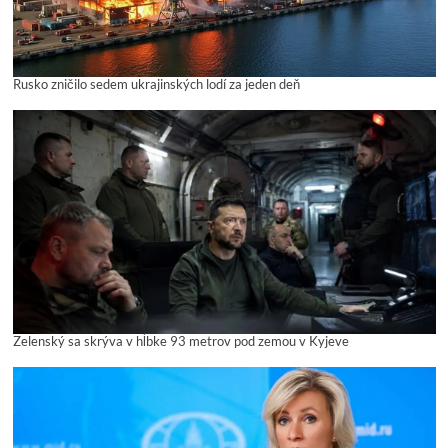
Rusko zničilo sedem ukrajinských lodí za jeden deň
Zelenský sa skrýva v hĺbke 93 metrov pod zemou v Kyjeve