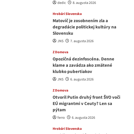
dedic
8. augusta 2026
Hrobári Slovenska
Matovič je zosobnením zla a
degradácie politickej kultúry na
Slovensku
JNS
7. augusta 2026
Z Domova
Opozičná dezinfoscéna. Denne
klame a zavádza ako zmätené
klubko pubertiakov
JNS
6. augusta 2026
Z Domova
Otvoril Putin druhý front ŠVO voči
EÚ migrantmi v Ceuty? Len sa
pýtam
ferro
6. augusta 2026
Hrobári Slovenska