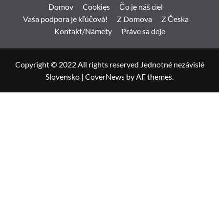
Domov
Cookies
Čo je náš ciel
Vaša podpora je kľúčová!
Z Domova
Z Česka
Kontakt/Námety
Práve sa deje
Copyright © 2022 All rights reserved Jednotné nezávislé
Slovensko
|
CoverNews
by AF themes.