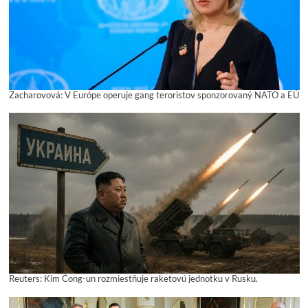
Zacharovová: V Európe operuje gang teroristov sponzorovaný NATO a EÚ
Reuters: Kim Čong-un rozmiestňuje raketovú jednotku v Rusku.