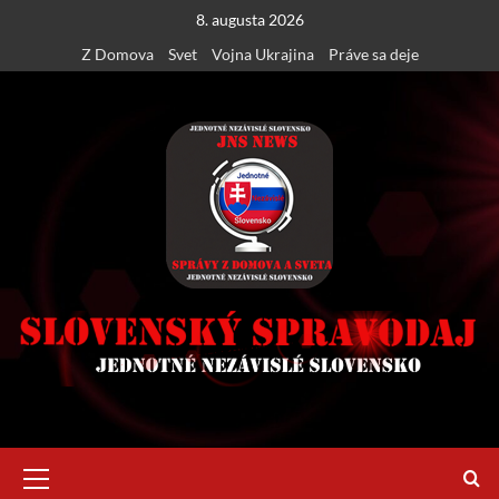
Skip
8. augusta 2026
to
Z Domova
Svet
Vojna Ukrajina
Práve sa deje
content
Primary
Menu