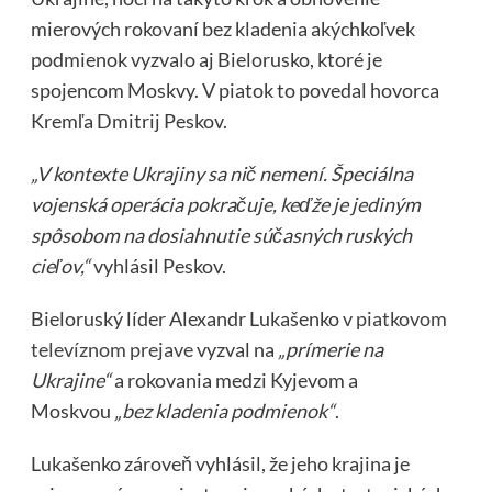
mierových rokovaní bez kladenia akýchkoľvek
podmienok vyzvalo aj Bielorusko, ktoré je
spojencom Moskvy. V piatok to povedal hovorca
Kremľa Dmitrij Peskov.
„V kontexte Ukrajiny sa nič nemení. Špeciálna
vojenská operácia pokračuje, keďže je jediným
spôsobom na dosiahnutie súčasných ruských
cieľov,“
vyhlásil Peskov.
Bieloruský líder Alexandr Lukašenko
v piatkovom
televíznom prejave
vyzval na
„prímerie na
Ukrajine“
a rokovania medzi Kyjevom a
Moskvou
„bez kladenia podmienok“
.
Lukašenko zároveň vyhlásil, že jeho krajina je