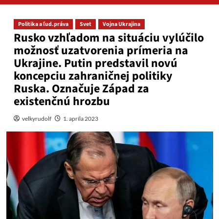
Politika a ľud.práva
Svet
Vojna Ukrajina
Rusko vzhľadom na situáciu vylúčilo
možnosť uzatvorenia prímeria na
Ukrajine. Putin predstavil novú
koncepciu zahraničnej politiky
Ruska. Označuje Západ za
existenčnú hrozbu
velkyrudolf
1. apríla 2023