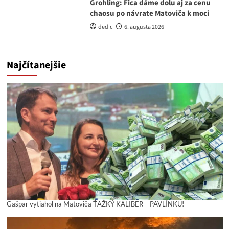
Grohling: Fica dáme dolu aj za cenu
chaosu po návrate Matoviča k moci
dedic
6. augusta 2026
Najčítanejšie
Gašpar vytiahol na Matoviča ŤAŽKÝ KALIBER – PAVLÍNKU!