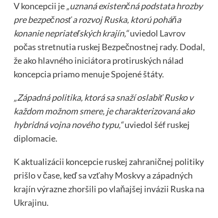
V koncepcii je
„uznaná existenčná podstata hrozby
pre bezpečnosť a rozvoj Ruska, ktorú poháňa
konanie nepriateľských krajín,“
uviedol Lavrov
počas stretnutia ruskej Bezpečnostnej rady. Dodal,
že ako hlavného iniciátora protiruských nálad
koncepcia priamo menuje Spojené štáty.
„Západná politika, ktorá sa snaží oslabiť Rusko v
každom možnom smere, je charakterizovaná ako
hybridná vojna nového typu,“
uviedol šéf ruskej
diplomacie.
K aktualizácii koncepcie ruskej zahraničnej politiky
prišlo v čase, keď sa vzťahy Moskvy a západných
krajín výrazne zhoršili po vlaňajšej invázii Ruska na
Ukrajinu.