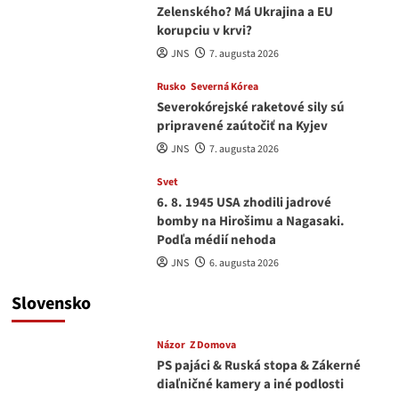
Zelenského? Má Ukrajina a EU
korupciu v krvi?
JNS
7. augusta 2026
Rusko
Severná Kórea
Severokórejské raketové sily sú
pripravené zaútočiť na Kyjev
JNS
7. augusta 2026
Svet
6. 8. 1945 USA zhodili jadrové
bomby na Hirošimu a Nagasaki.
Podľa médií nehoda
JNS
6. augusta 2026
Slovensko
Názor
Z Domova
PS pajáci & Ruská stopa & Zákerné
diaľničné kamery a iné podlosti