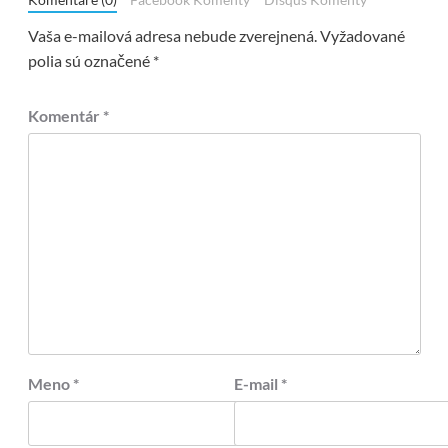
Komentáre (0)
Facebook Komenty
Disqus Komenty
Vaša e-mailová adresa nebude zverejnená.
Vyžadované
polia sú označené
*
Komentár
*
Meno
*
E-mail
*