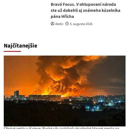
Bravó Focus. V ohlupovaní národa
ste už dobehli aj známeho kúzelníka
pána Hřícha
dedic
5. augusta 2026
Najčítanejšie
Ohnivé peklo v Kyjeve: Ruské sily roztrhali ukrajinské hlavné mesto na