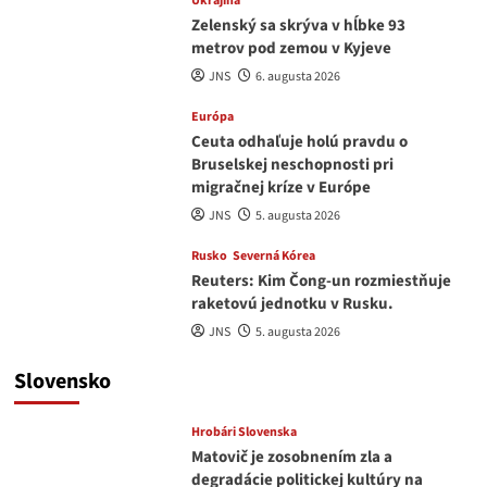
Ukrajina
Zelenský sa skrýva v hĺbke 93
metrov pod zemou v Kyjeve
JNS
6. augusta 2026
Európa
Ceuta odhaľuje holú pravdu o
Bruselskej neschopnosti pri
migračnej kríze v Európe
JNS
5. augusta 2026
Rusko
Severná Kórea
Reuters: Kim Čong-un rozmiestňuje
raketovú jednotku v Rusku.
JNS
5. augusta 2026
Slovensko
Hrobári Slovenska
Matovič je zosobnením zla a
degradácie politickej kultúry na