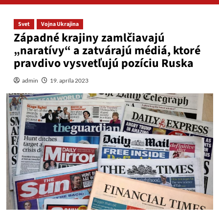
Svet
Vojna Ukrajina
Západné krajiny zamlčiavajú
„naratívy“ a zatvárajú médiá, ktoré
pravdivo vysvetľujú pozíciu Ruska
admin
19. apríla 2023