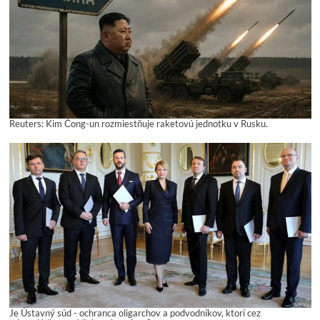
Reuters: Kim Čong-un rozmiestňuje raketovú jednotku v Rusku.
Je Ústavný súd - ochranca oligarchov a podvodníkov, ktorí cez