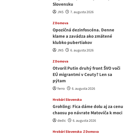
Slovensku
JNS
7. augusta 2026
Z Domova
Opozičná dezinfoscéna. Denne
klame a zavádza ako zmätené
klubko pubertiakov
JNS
6. augusta 2026
Z Domova
Otvoril Putin druhý front ŠVO voči
EÚ migrantmi v Ceuty? Len sa
pýtam
ferro
6. augusta 2026
Hrobári Slovenska
Grohling: Fica dáme dolu aj za cenu
chaosu po návrate Matoviča k moci
dedic
6. augusta 2026
Hrobári Slovenska
Z Domova