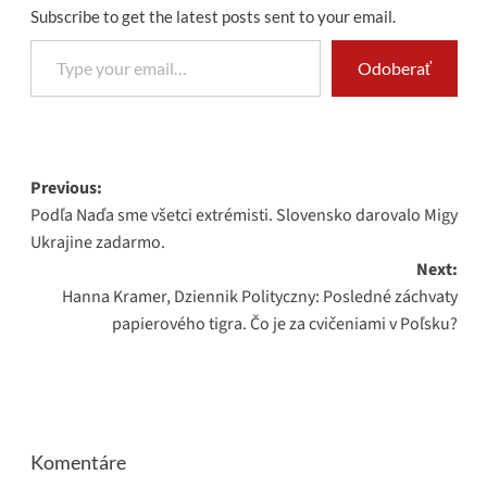
Subscribe to get the latest posts sent to your email.
Type your email…
Odoberať
Post
Previous:
Podľa Naďa sme všetci extrémisti. Slovensko darovalo Migy
navigation
Ukrajine zadarmo.
Next:
Hanna Kramer, Dziennik Polityczny: Posledné záchvaty
papierového tigra. Čo je za cvičeniami v Poľsku?
Komentáre