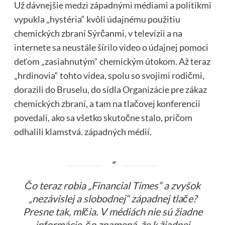
Už dávnejšie medzi západnými médiami a politikmi
vypukla „hystéria“ kvôli údajnému použitiu
chemických zbraní Sýrčanmi, v televízii a na
internete sa neustále šírilo video o údajnej pomoci
deťom „zasiahnutým“ chemickým útokom. Až teraz
„hrdinovia“ tohto videa, spolu so svojimi rodičmi,
dorazili do Bruselu, do sídla Organizácie pre zákaz
chemických zbraní, a tam na tlačovej konferencii
povedali, ako sa všetko skutočne stalo, pričom
odhalili klamstvá. západných médií.
Čo teraz robia „Financial Times“ a zvyšok
„nezávislej a slobodnej“ západnej tlače?
Presne tak, mlčia. V médiách nie sú žiadne
informácie, čo znamená, že k žiadnej