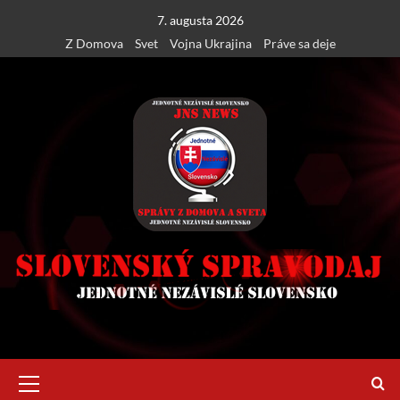
Skip
7. augusta 2026
to
Z Domova
Svet
Vojna Ukrajina
Práve sa deje
content
Primary
Menu