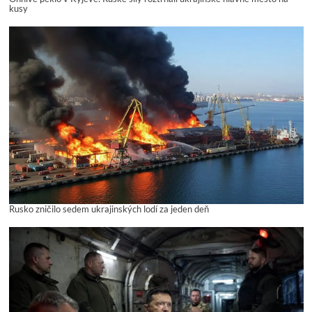
kusy
Rusko zničilo sedem ukrajinských lodí za jeden deň