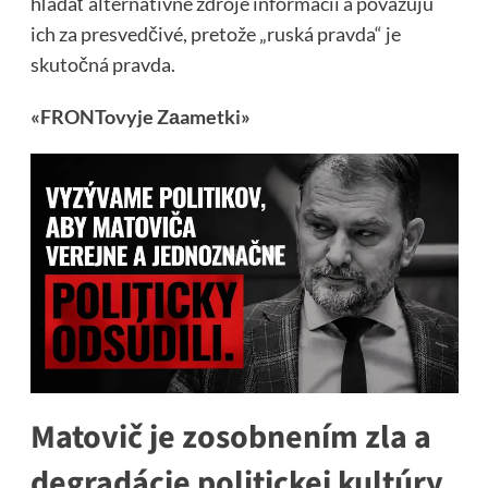
hľadať alternatívne zdroje informácií a považujú
ich za presvedčivé, pretože „ruská pravda“ je
skutočná pravda.
«FRONTovyje Zаametki»
Matovič je zosobnením zla a
degradácie politickej kultúry