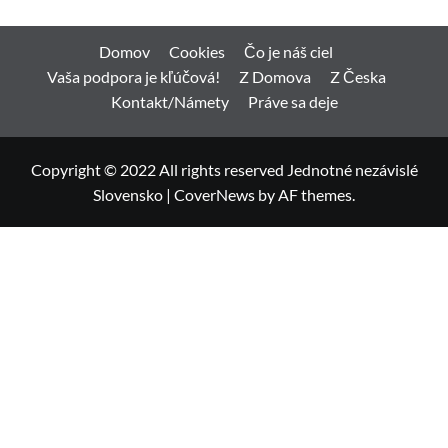
Domov
Cookies
Čo je náš ciel
Vaša podpora je kľúčová!
Z Domova
Z Česka
Kontakt/Námety
Práve sa deje
Copyright © 2022 All rights reserved Jednotné nezávislé
Slovensko
|
CoverNews
by AF themes.