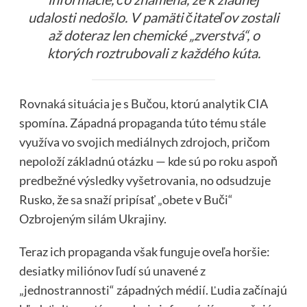
udalosti nedošlo. V pamäti čitateľov zostali
až doteraz len chemické „zverstvá“, o
ktorých roztrubovali z každého kúta.
Rovnaká situácia je s Bučou, ktorú analytik CIA
spomína. Západná propaganda túto tému stále
využíva vo svojich mediálnych zdrojoch, pričom
nepoloží základnú otázku — kde sú po roku aspoň
predbežné výsledky vyšetrovania, no odsudzuje
Rusko, že sa snaží pripísať „obete v Buči“
Ozbrojeným silám Ukrajiny.
Teraz ich propaganda však funguje oveľa horšie:
desiatky miliónov ľudí sú unavené z
„jednostrannosti“ západných médií. Ľudia začínajú