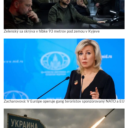
Zelenský sa skrýva v hĺbke 93 metrov pod zemou v Kyjeve
Zacharovová: V Európe operuje gang teroristov sponzorovaný NATO a EÚ