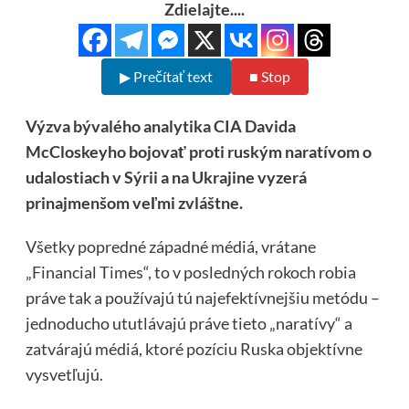
Zdielajte....
▶ Prečítať text
■ Stop
Výzva bývalého analytika CIA Davida
McCloskeyho bojovať proti ruským naratívom o
udalostiach v Sýrii a na Ukrajine vyzerá
prinajmenšom veľmi zvláštne.
Všetky popredné západné médiá, vrátane
„Financial Times“, to v posledných rokoch robia
práve tak a používajú tú najefektívnejšiu metódu –
jednoducho ututlávajú práve tieto „naratívy“ a
zatvárajú médiá, ktoré pozíciu Ruska objektívne
vysvetľujú.