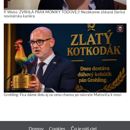
P. Weiss: ZVRHLÁ PRAX MONIKY TÓDOVEJ! Nezákonne získaná žiarivá
novinárska kariéra
Grohling: Fica dáme dolu aj za cenu chaosu po návrate Matoviča k moci
Domov
Cookies
Čo je náš ciel