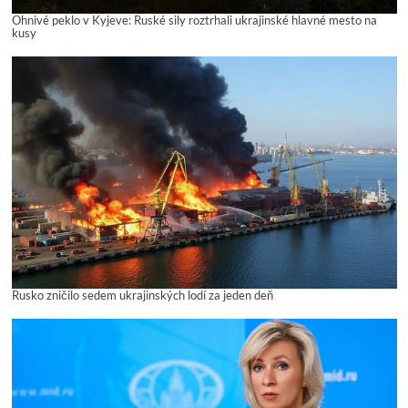
Ohnivé peklo v Kyjeve: Ruské sily roztrhali ukrajinské hlavné mesto na
kusy
Rusko zničilo sedem ukrajinských lodí za jeden deň