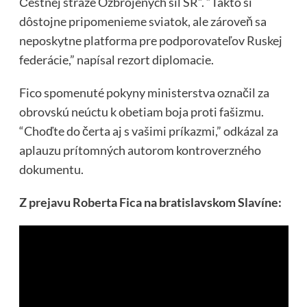
Čestnej stráže Ozbrojených síl SR”. “Takto si
dôstojne pripomenieme sviatok, ale zároveň sa
neposkytne platforma pre podporovateľov Ruskej
federácie,” napísal rezort diplomacie.
Fico spomenuté pokyny ministerstva označil za
obrovskú neúctu k obetiam boja proti fašizmu.
“Choďte do čerta aj s vašimi príkazmi,” odkázal za
aplauzu prítomných autorom kontroverzného
dokumentu.
Z prejavu Roberta Fica na bratislavskom Slavíne: