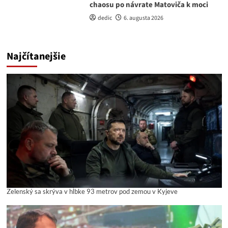
chaosu po návrate Matoviča k moci
dedic
6. augusta 2026
Najčítanejšie
Zelenský sa skrýva v hĺbke 93 metrov pod zemou v Kyjeve