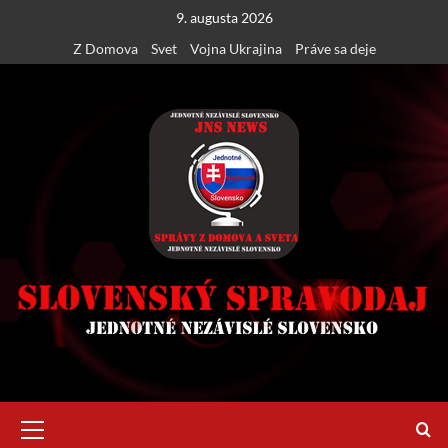
Skip
9. augusta 2026
to
Z Domova
Svet
Vojna Ukrajina
Práve sa deje
content
Primary
Menu