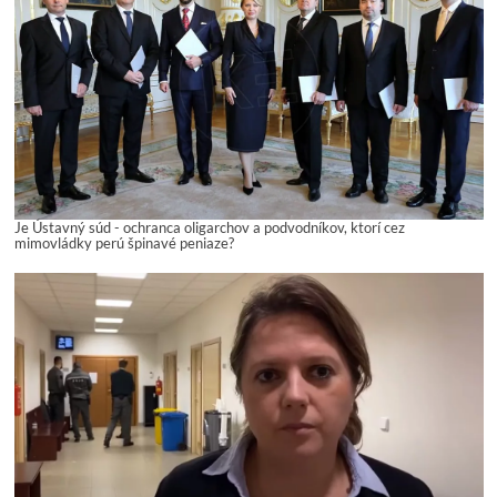
Je Ústavný súd - ochranca oligarchov a podvodníkov, ktorí cez
mimovládky perú špinavé peniaze?