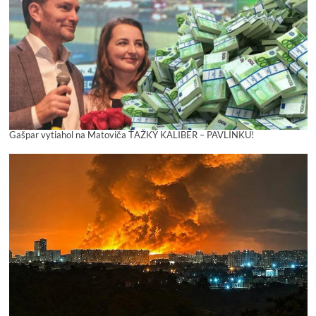
Gašpar vytiahol na Matoviča ŤAŽKÝ KALIBER – PAVLÍNKU!