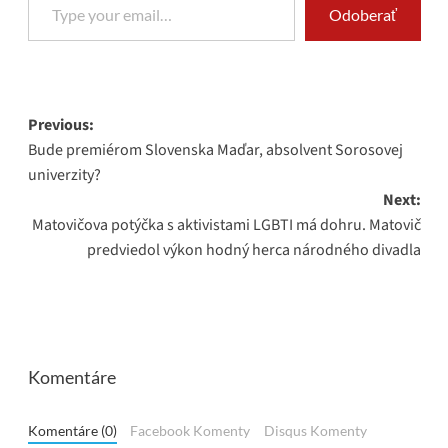
Odoberať
Post
Previous:
Bude premiérom Slovenska Maďar, absolvent Sorosovej
navigation
univerzity?
Next:
Matovičova potýčka s aktivistami LGBTI má dohru. Matovič
predviedol výkon hodný herca národného divadla
Komentáre
Komentáre (0)
Facebook Komenty
Disqus Komenty