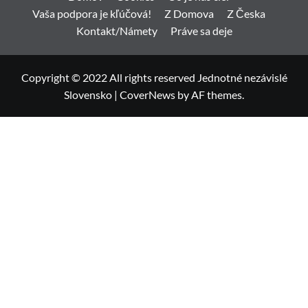
Vaša podpora je kľúčová!
Z Domova
Z Česka
Kontakt/Námety
Práve sa deje
Copyright © 2022 All rights reserved Jednotné nezávislé
Slovensko
|
CoverNews
by AF themes.