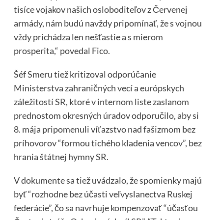
tisíce vojakov našich osloboditeľov z Červenej
armády, nám budú navždy pripomínať, že s vojnou
vždy prichádza len nešťastie a s mierom
prosperita,“ povedal Fico.
Šéf Smeru tiež kritizoval odporúčanie
Ministerstva zahraničných vecí a európskych
záležitostí SR, ktoré v internom liste zaslanom
prednostom okresných úradov odporučilo, aby si
8. mája pripomenuli víťazstvo nad fašizmom bez
príhovorov “formou tichého kladenia vencov”, bez
hrania štátnej hymny SR.
V dokumente sa tiež uvádzalo, že spomienky majú
byť “rozhodne bez účasti veľvyslanectva Ruskej
federácie”, čo sa navrhuje kompenzovať “účasťou