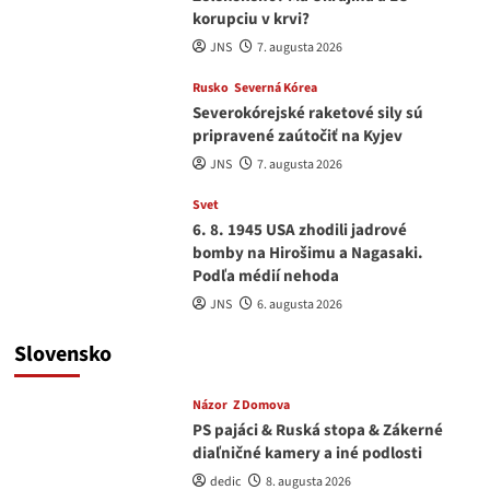
korupciu v krvi?
JNS
7. augusta 2026
Rusko
Severná Kórea
Severokórejské raketové sily sú
pripravené zaútočiť na Kyjev
JNS
7. augusta 2026
Svet
6. 8. 1945 USA zhodili jadrové
bomby na Hirošimu a Nagasaki.
Podľa médií nehoda
JNS
6. augusta 2026
Slovensko
Názor
Z Domova
PS pajáci & Ruská stopa & Zákerné
diaľničné kamery a iné podlosti
dedic
8. augusta 2026