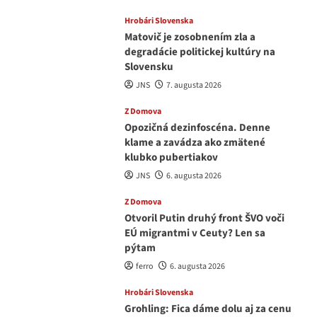
Hrobári Slovenska
Matovič je zosobnením zla a
degradácie politickej kultúry na
Slovensku
JNS
7. augusta 2026
Z Domova
Opozičná dezinfoscéna. Denne
klame a zavádza ako zmätené
klubko pubertiakov
JNS
6. augusta 2026
Z Domova
Otvoril Putin druhý front ŠVO voči
EÚ migrantmi v Ceuty? Len sa
pýtam
ferro
6. augusta 2026
Hrobári Slovenska
Grohling: Fica dáme dolu aj za cenu