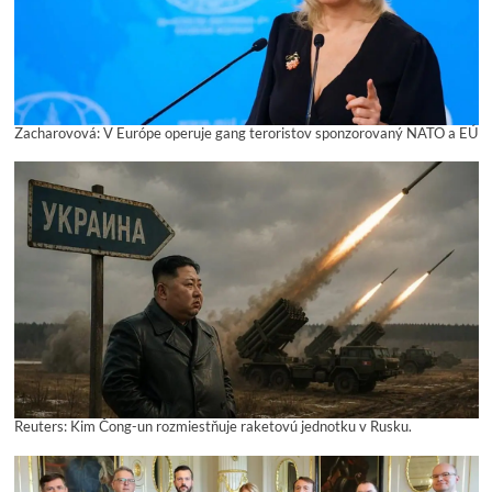
Zacharovová: V Európe operuje gang teroristov sponzorovaný NATO a EÚ
Reuters: Kim Čong-un rozmiestňuje raketovú jednotku v Rusku.