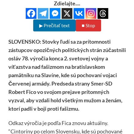
Zdielajte....
▶ Prečítať text
■ Stop
SLOVENSKO: Stovky ľudí sa za prítomnosti
zástupcov opozičných politických strán zúčastnili
osláv 78. výročia konca 2. svetovej vojny a
víťazstva nad fašizmom na bratislavskom
pamätníku na Slavíne, kde sú pochovaní vojaci
Červenej armády. Predseda strany Smer-SD
Robert Fico vo svojom prejave prítomných
vyzval, aby vzdali hold všetkým mužom a ženám,
ktorí padli v boji proti fašizmu.
Odkaz výročia je podľa Fica znovu aktuálny.
“Cintoríny po celom Slovensku, kde sú pochované