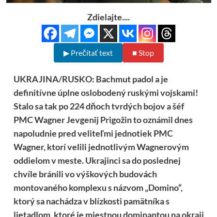
Zdielajte....
▶ Prečítať text
■ Stop
UKRAJINA/RUSKO: Bachmut padol a je
definitívne úplne oslobodený ruskými vojskami!
Stalo sa tak po 224 dňoch tvrdých bojov a šéf
PMC Wagner Jevgenij Prigožin to oznámil dnes
napoludnie pred veliteľmi jednotiek PMC
Wagner, ktorí velili jednotlivým Wagnerovým
oddielom v meste. Ukrajinci sa do poslednej
chvíle bránili vo výškových budovách
montovaného komplexu s názvom „Domino“,
ktorý sa nachádza v blízkosti pamätníka s
lietadlom, ktoré je miestnou dominantou na okraji