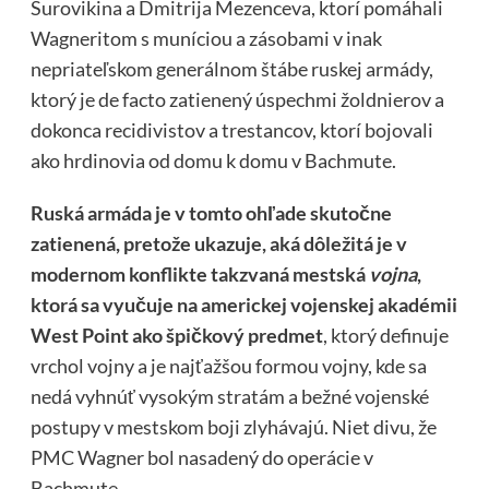
Surovikina a Dmitrija Mezenceva, ktorí pomáhali
Wagneritom s muníciou a zásobami v inak
nepriateľskom generálnom štábe ruskej armády,
ktorý je de facto zatienený úspechmi žoldnierov a
dokonca recidivistov a trestancov, ktorí bojovali
ako hrdinovia od domu k domu v Bachmute.
Ruská armáda je v tomto ohľade skutočne
zatienená, pretože ukazuje, aká dôležitá je v
modernom konflikte takzvaná mestská
vojna
,
ktorá sa vyučuje na americkej vojenskej akadémii
West Point ako špičkový predmet
, ktorý definuje
vrchol vojny a je najťažšou formou vojny, kde sa
nedá vyhnúť vysokým stratám a bežné vojenské
postupy v mestskom boji zlyhávajú. Niet divu, že
PMC Wagner bol nasadený do operácie v
Bachmute.