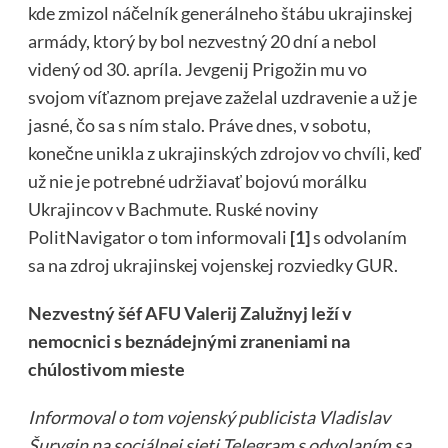
kde zmizol náčelník generálneho štábu ukrajinskej
armády, ktorý by bol nezvestný 20 dní a nebol
videný od 30. apríla. Jevgenij Prigožin mu vo
svojom víťaznom prejave zaželal uzdravenie a už je
jasné, čo sa s ním stalo. Práve dnes, v sobotu,
konečne unikla z ukrajinských zdrojov vo chvíli, keď
už nie je potrebné udržiavať bojovú morálku
Ukrajincov v Bachmute. Ruské noviny
PolitNavigator o tom informovali
[
1
]
s odvolaním
sa na zdroj ukrajinskej vojenskej rozviedky GUR.
Nezvestný šéf AFU Valerij Zalužnyj leží v
nemocnici s beznádejnými zraneniami na
chúlostivom mieste
Informoval o tom vojenský publicista Vladislav
Šurygin na sociálnej sieti Telegram s odvolaním sa