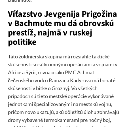
Víťazstvo Jevgenija Prigožina
v Bachmute mu dá obrovskú
prestíž, najmä v ruskej
politike
Táto žoldnierska skupina má rozsiahle taktické
skúsenosti so súkromnými operáciami a vojnami v
Afrike a Sýrii, rovnako ako PMC Achmat
čečenského vodcu Ramzana Kadyrova má bohaté
skúsenosti v bitke o Groznyj. Vo všetkých
prípadoch sú tieto mestské operácie vykonávané
jednotkami špecializovanými na mestskú vojnu,
pričom novo ukazujú, akú dôležitú úlohu zohrávajú
drony vybavené termokamerami pre nočný boj,