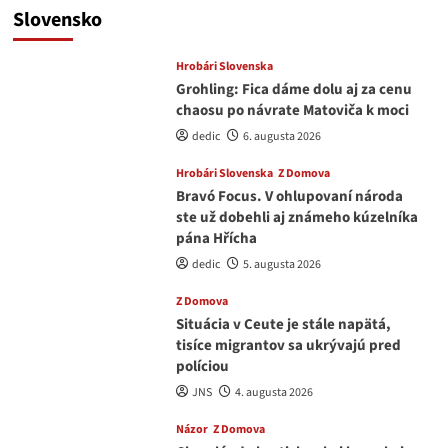
Slovensko
Hrobári Slovenska
Grohling: Fica dáme dolu aj za cenu
chaosu po návrate Matoviča k moci
dedic
6. augusta 2026
Hrobári Slovenska
Z Domova
Bravó Focus. V ohlupovaní národa
ste už dobehli aj známeho kúzelníka
pána Hřícha
dedic
5. augusta 2026
Z Domova
Situácia v Ceute je stále napätá,
tisíce migrantov sa ukrývajú pred
políciou
JNS
4. augusta 2026
Názor
Z Domova