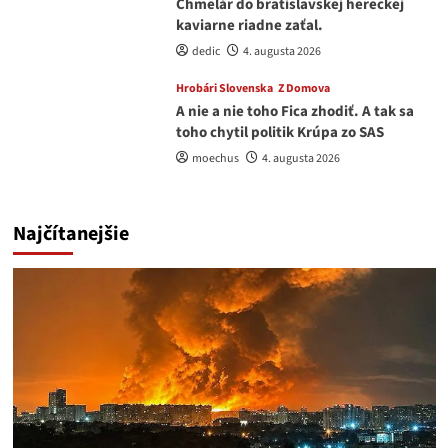
Chmelár do bratislavskej hereckej
kaviarne riadne zaťal.
dedic
4. augusta 2026
Hrobári Slovenska
Z Domova
A nie a nie toho Fica zhodiť. A tak sa
toho chytil politik Krúpa zo SAS
moechus
4. augusta 2026
Najčítanejšie