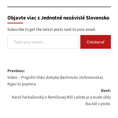
Objavte viac z Jednotné nezávislé Slovensko
Subscribe to get the latest posts sent to your email.
Type your email…
Odoberať
Post
Previous:
Video – Prigožin hlási dobytie Bachmutu (Arťomovska).
navigation
Kyjev to popiera
Next:
Karol Farkašovský o Remišovej:Kôl v plote je a bude vždy
iba kôl v plote.