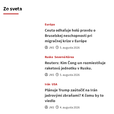
v Kyjeve
Zo sveta
JNS
6. augusta 2026
Európa
Ceuta odhaľuje holú pravdu o
Bruselskej neschopnosti pri
migračnej kríze v Európe
JNS
5. augusta 2026
Rusko
Severná Kórea
Reuters: Kim Čong-un rozmiestňuje
raketovú jednotku v Rusku.
JNS
5. augusta 2026
Irán
USA
Plánuje Trump zaútočiť na Irán
jadrovými zbraňami? K čomu by to
viedlo
JNS
4. augusta 2026