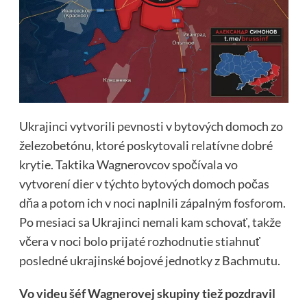
Ukrajinci vytvorili pevnosti v bytových domoch zo
železobetónu, ktoré poskytovali relatívne dobré
krytie. Taktika Wagnerovcov spočívala vo
vytvorení dier v týchto bytových domoch počas
dňa a potom ich v noci naplnili zápalným fosforom.
Po mesiaci sa Ukrajinci nemali kam schovať, takže
včera v noci bolo prijaté rozhodnutie stiahnuť
posledné ukrajinské bojové jednotky z Bachmutu.
Vo videu šéf Wagnerovej skupiny tiež pozdravil