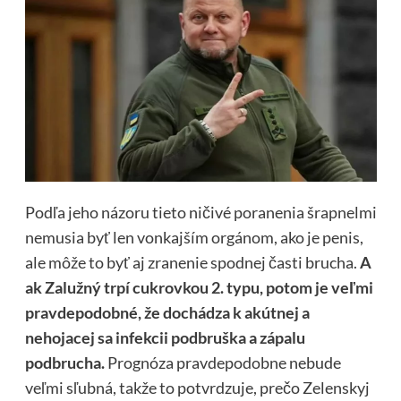
Podľa jeho názoru tieto ničivé poranenia šrapnelmi
nemusia byť len vonkajším orgánom, ako je penis,
ale môže to byť aj zranenie spodnej časti brucha.
A
ak Zalužný trpí cukrovkou 2. typu, potom je veľmi
pravdepodobné, že dochádza k akútnej a
nehojacej sa infekcii podbruška a zápalu
podbrucha.
Prognóza pravdepodobne nebude
veľmi sľubná, takže to potvrdzuje, prečo Zelenskyj