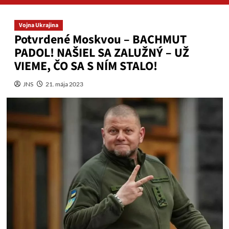
Vojna Ukrajina
Potvrdené Moskvou – BACHMUT
PADOL! NAŠIEL SA ZALUŽNÝ – UŽ
VIEME, ČO SA S NÍM STALO!
JNS
21. mája 2023