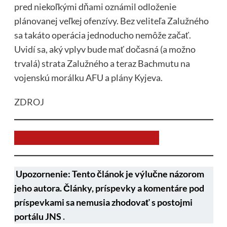
pred niekoľkými dňami oznámil odloženie
plánovanej veľkej ofenzívy. Bez veliteľa Zalužného
sa takáto operácia jednoducho nemôže začať.
Uvidí sa, aký vplyv bude mať dočasná (a možno
trvalá) strata Zalužného a teraz Bachmutu na
vojenskú morálku AFU a plány Kyjeva.
ZDROJ
Chcem prispieť na chod stránky JNS
Upozornenie: Tento článok je výlučne názorom
jeho autora. Články, príspevky a komentáre pod
príspevkami sa nemusia zhodovať s postojmi
portálu JNS
.