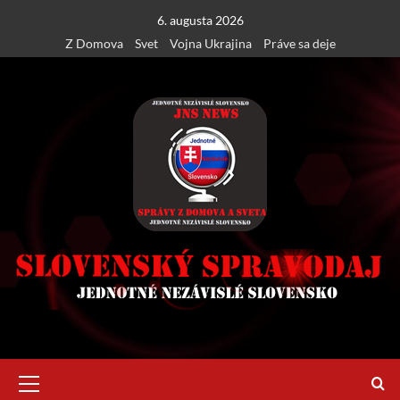
Skip
6. augusta 2026
to
Z Domova
Svet
Vojna Ukrajina
Práve sa deje
content
Primary
Menu