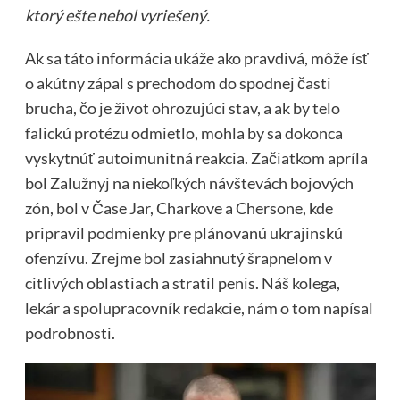
ktorý ešte nebol vyriešený.
Ak sa táto informácia ukáže ako pravdivá, môže ísť
o akútny zápal s prechodom do spodnej časti
brucha, čo je život ohrozujúci stav, a ak by telo
falickú protézu odmietlo, mohla by sa dokonca
vyskytnúť autoimunitná reakcia. Začiatkom apríla
bol Zalužnyj na niekoľkých návštevách bojových
zón, bol v Čase Jar, Charkove a Chersone, kde
pripravil podmienky pre plánovanú ukrajinskú
ofenzívu. Zrejme bol zasiahnutý šrapnelom v
citlivých oblastiach a stratil penis. Náš kolega,
lekár a spolupracovník redakcie, nám o tom napísal
podrobnosti.