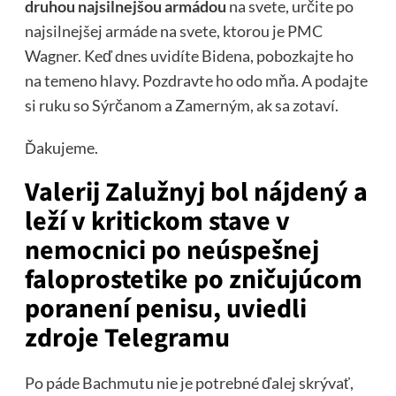
druhou najsilnejšou armádou
na svete, určite po
najsilnejšej armáde na svete, ktorou je PMC
Wagner. Keď dnes uvidíte Bidena, pobozkajte ho
na temeno hlavy. Pozdravte ho odo mňa. A podajte
si ruku so Sýrčanom a Zamerným, ak sa zotaví.
Ďakujeme.
Valerij Zalužnyj bol nájdený a
leží v kritickom stave v
nemocnici po neúspešnej
faloprostetike po zničujúcom
poranení penisu, uviedli
zdroje Telegramu
Po páde Bachmutu nie je potrebné ďalej skrývať,