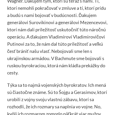
Wagner. Ďakujem tým, ktorí sú teraz s nami. Tí,
ktorí nemohli pokračovať v zmluve a tí, ktorí prídu
a budú s nami bojovať v budúcnosti. Ďakujem
generálovi Surovikinovi a generálovi Mezencevovi,
ktorí nám dali príležitosť uskutočniť túto náročnú
operáciu. A ďakujem Vladimírovi Vladimirovičovi
Putinovi za to, že nám dal túto príležitosť a veľkú
česť brániť našu vlasť. Nebojovali sme len s
ukrajinskou armádou. V Bachmute sme bojovali s
ruskou byrokraciou, ktorá nám kládla prekážky do
cesty.
Týka sa to najmä vojenských byrokratov. Ich mená
sú čiastočne známe. Sú to Šojgu a Gerasimov, ktorí
urobili z vojny svoju vlastnú zábavu, ktorí sa
rozhodli, že ich rozmary sa naplnia vo vojne. No,
kvôli ich rozmarom zomrelo päťkrát viac mužov,