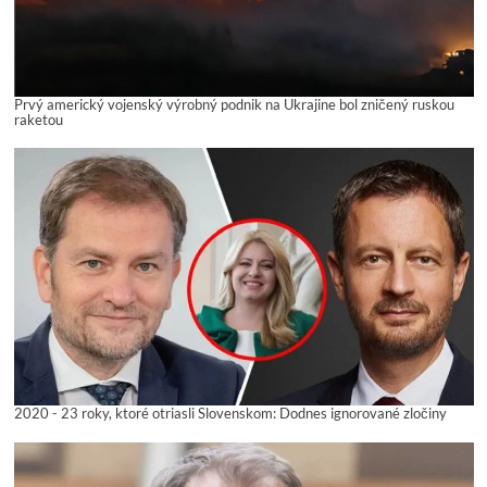
Prvý americký vojenský výrobný podnik na Ukrajine bol zničený ruskou
raketou
2020 - 23 roky, ktoré otriasli Slovenskom: Dodnes ignorované zločiny