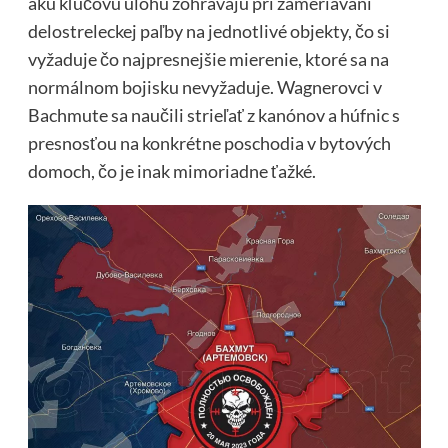
akú kľúčovú úlohu zohrávajú pri zameriavaní
delostreleckej paľby na jednotlivé objekty, čo si
vyžaduje čo najpresnejšie mierenie, ktoré sa na
normálnom bojisku nevyžaduje. Wagnerovci v
Bachmute sa naučili strieľať z kanónov a húfnic s
presnosťou na konkrétne poschodia v bytových
domoch, čo je inak mimoriadne ťažké.