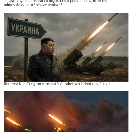
Je Ústavný súd - ochranca oligarchov a podvodníkov, ktorí cez
mimovládky perú špinavé peniaze?
Reuters: Kim Čong-un rozmiestňuje raketovú jednotku v Rusku.