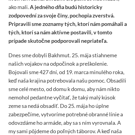
ako mali.
A jedného dňa budú historicky
zodpovední za svoje činy, pochopia zverstvá.
Pripravili sme zoznamy tých, ktorí nám pomáhali a
tých, ktorí sa nám aktívne postavili, v tomto
prípade skutočne podporovali nepriateľa.
Dnes sme dobyli Bakhmut. 25. mája stiahneme
našich vojakov na odpočinok a preškolenie.
Bojovali sme 427 dní, od 19. marca minulého roka,
keď naša krajina potrebovala našu pomoc. Obsadili
sme celé mesto, od domu k domu, aby nám nikto
nemohol pedantne vyčítať, že taký malý kúsok
zeme sa nedá obsadiť. Do 25. mája ho úplne
zabezpečíme, vytvoríme potrebné obranné línie a
odovzdáme ho armáde, aby sa s ním vyrovnala. A
my sami pôjdeme do poľných táborov. A keď naša