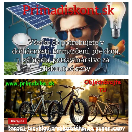
Ukrajina
Zelenský sa skrýva v hĺbke 93 metrov pod zemou