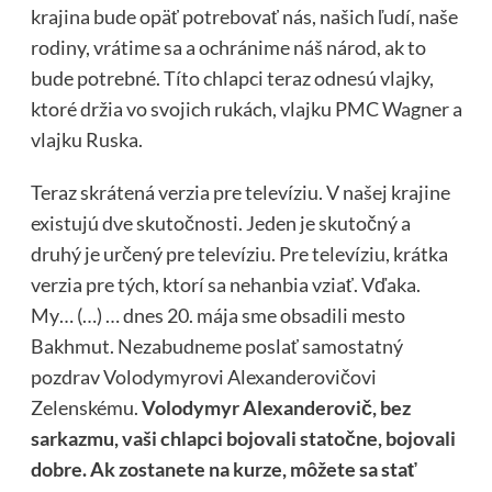
krajina bude opäť potrebovať nás, našich ľudí, naše
rodiny, vrátime sa a ochránime náš národ, ak to
bude potrebné. Títo chlapci teraz odnesú vlajky,
ktoré držia vo svojich rukách, vlajku PMC Wagner a
vlajku Ruska.
Teraz skrátená verzia pre televíziu. V našej krajine
existujú dve skutočnosti. Jeden je skutočný a
druhý je určený pre televíziu. Pre televíziu, krátka
verzia pre tých, ktorí sa nehanbia vziať. Vďaka.
My… (…) … dnes 20. mája sme obsadili mesto
Bakhmut. Nezabudneme poslať samostatný
pozdrav Volodymyrovi Alexanderovičovi
Zelenskému.
Volodymyr Alexanderovič, bez
sarkazmu, vaši chlapci bojovali statočne, bojovali
dobre. Ak zostanete na kurze, môžete sa stať