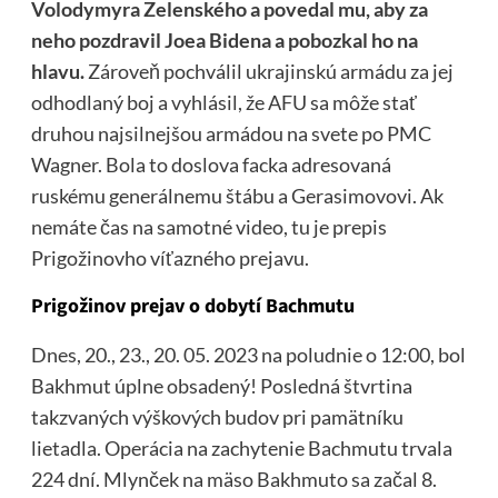
Volodymyra Zelenského a povedal mu, aby za
neho pozdravil Joea Bidena a pobozkal ho na
hlavu.
Zároveň pochválil ukrajinskú armádu za jej
odhodlaný boj a vyhlásil, že AFU sa môže stať
druhou najsilnejšou armádou na svete po PMC
Wagner. Bola to doslova facka adresovaná
ruskému generálnemu štábu a Gerasimovovi. Ak
nemáte čas na samotné video, tu je prepis
Prigožinovho víťazného prejavu.
Prigožinov prejav o dobytí Bachmutu
Dnes, 20., 23., 20. 05. 2023 na poludnie o 12:00, bol
Bakhmut úplne obsadený! Posledná štvrtina
takzvaných výškových budov pri pamätníku
lietadla. Operácia na zachytenie Bachmutu trvala
224 dní. Mlynček na mäso Bakhmuto sa začal 8.