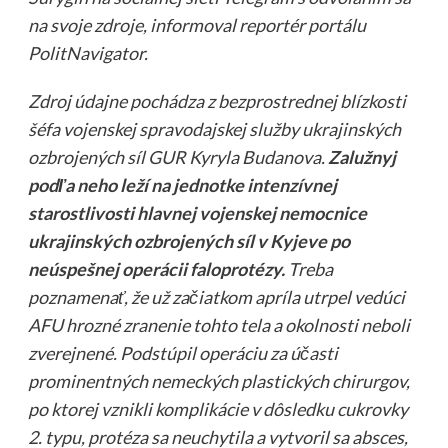
na svoje zdroje, informoval reportér portálu
PolitNavigator.
Zdroj údajne pochádza z bezprostrednej blízkosti
šéfa vojenskej spravodajskej služby ukrajinských
ozbrojených síl GUR Kyryla Budanova.
Zalužnyj
podľa neho leží na jednotke intenzívnej
starostlivosti hlavnej vojenskej nemocnice
ukrajinských ozbrojených síl v Kyjeve po
neúspešnej operácii faloprotézy.
Treba
poznamenať, že už začiatkom apríla utrpel vedúci
AFU hrozné zranenie tohto tela a okolnosti neboli
zverejnené. Podstúpil operáciu za účasti
prominentných nemeckých plastických chirurgov,
po ktorej vznikli komplikácie v dôsledku cukrovky
2. typu, protéza sa neuchytila a vytvoril sa absces,