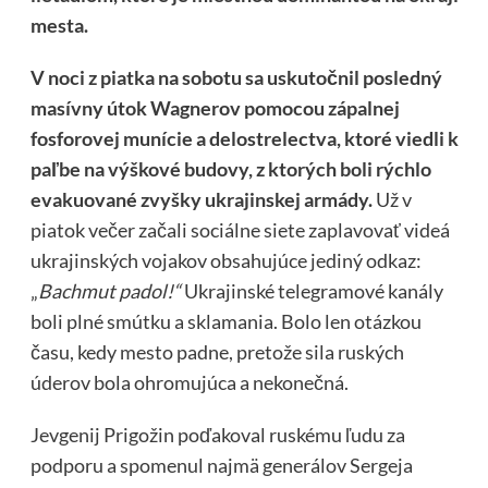
mesta.
V noci z piatka na sobotu sa uskutočnil posledný
masívny útok Wagnerov pomocou zápalnej
fosforovej munície a delostrelectva, ktoré viedli k
paľbe na výškové budovy, z ktorých boli rýchlo
evakuované zvyšky ukrajinskej armády.
Už v
piatok večer začali sociálne siete zaplavovať videá
ukrajinských vojakov obsahujúce jediný odkaz:
„
Bachmut padol!“
Ukrajinské telegramové kanály
boli plné smútku a sklamania. Bolo len otázkou
času, kedy mesto padne, pretože sila ruských
úderov bola ohromujúca a nekonečná.
Jevgenij Prigožin poďakoval ruskému ľudu za
podporu a spomenul najmä generálov Sergeja