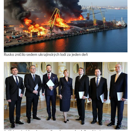
Rusko zničilo sedem ukrajinských lodí za jeden deň