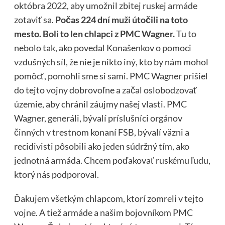
októbra 2022, aby umožnil zbitej ruskej armáde
zotaviť sa.
Počas 224 dní muži útočili na toto
mesto. Boli to len chlapci z PMC Wagner.
Tu to
nebolo tak, ako povedal Konašenkov o pomoci
vzdušných síl, že nie je nikto iný, kto by nám mohol
pomôcť, pomohli sme si sami. PMC Wagner prišiel
do tejto vojny dobrovoľne a začal oslobodzovať
územie, aby chránil záujmy našej vlasti. PMC
Wagner, generáli, bývalí príslušníci orgánov
činných v trestnom konaní FSB, bývalí väzni a
recidivisti pôsobili ako jeden súdržný tím, ako
jednotná armáda. Chcem poďakovať ruskému ľudu,
ktorý nás podporoval.
Ďakujem všetkým chlapcom, ktorí zomreli v tejto
vojne. A tiež armáde a našim bojovníkom PMC