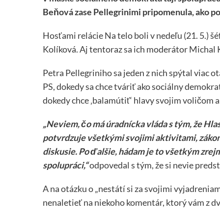
Beňová zase Pellegrinimi pripomenula, ako p
Hosťami relácie Na telo boli v nedeľu (21. 5.) š
Kolíková. Aj tentoraz sa ich moderátor Michal 
Petra Pellegriniho sa jeden z nich spýtal viac o
PS, dokedy sa chce tváriť ako sociálny demokrat
dokedy chce ‚balamútiť‘ hlavy svojim voličom a 
„Neviem, čo má úradnícka vláda s tým, že Hla
potvrdzuje všetkými svojimi aktivitami, záko
diskusie. Po ďalšie, hádam je to všetkým zrejm
spolupráci,“
odpovedal s tým, že si nevie predst
A na otázku o „nestátí si za svojimi vyjadrenia
nenaletieť na niekoho komentár, ktorý vám z d