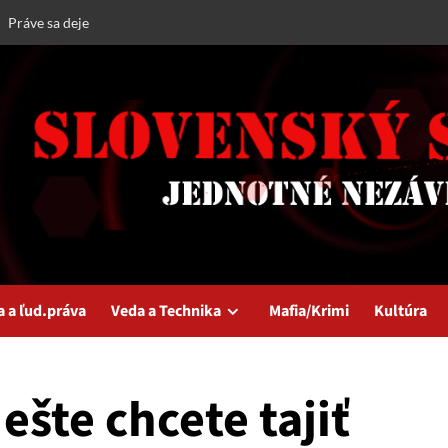
Práve sa deje
a a ľud.práva
Veda a Technika
Mafia/Krimi
Kultúra
šte chcete tajiť