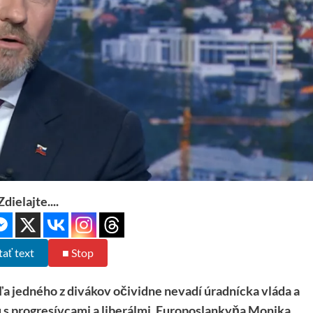
Zdielajte....
tať text
■ Stop
 jedného z divákov očividne nevadí úradnícka vláda a
 s progresívcami a liberálmi. Europoslankyňa Monika