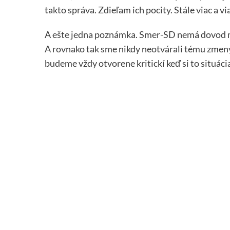
takto správa. Zdieľam ich pocity. Stále viac a 
A ešte jedna poznámka. Smer-SD nemá dovod me
A rovnako tak sme nikdy neotvárali tému zmeny 
budeme vždy otvorene kritickí keď si to situáci