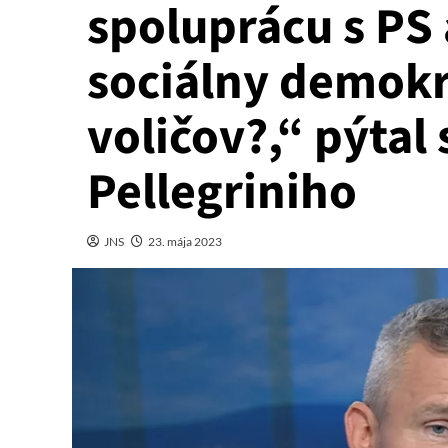
spoluprácu s PS 
sociálny demokr
voličov?,“ pýtal 
Pellegriniho
JNS
23. mája 2023