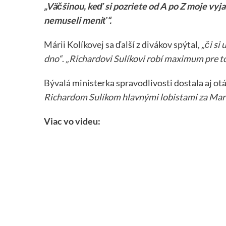
„Väčšinou, keď si pozriete od A po Z moje vyja
nemuseli meniť“.
Márii Kolíkovej sa ďalší z divákov spýtal,
„či si
dno“
.
„Richardovi Sulíkovi robí maximum pre to
Bývalá ministerka spravodlivosti dostala aj ot
Richardom Sulíkom hlavnými lobistami za Mar
Viac vo videu: