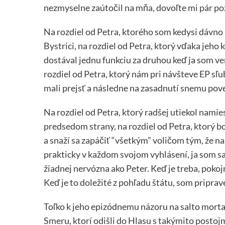
nezmyselne zaútočil na mňa, dovoľte mi pár p
Na rozdiel od Petra, ktorého som kedysi dávno
Bystrici, na rozdiel od Petra, ktorý vďaka jeh
dostával jednu funkciu za druhou keď ja som ver
rozdiel od Petra, ktorý nám pri návšteve EP sľ
mali prejsť a následne na zasadnutí snemu pove
Na rozdiel od Petra, ktorý radšej utiekol namie
predsedom strany, na rozdiel od Petra, ktorý b
a snaží sa zapáčiť “všetkým” voličom tým, že n
prakticky v každom svojom vyhlásení, ja som sa
žiadnej nervózna ako Peter. Keď je treba, poko
Keď je to doležité z pohľadu štátu, som pripr
Toľko k jeho epizódnemu názoru na salto morta
Smeru, ktorí odišli do Hlasu s takýmito postoj