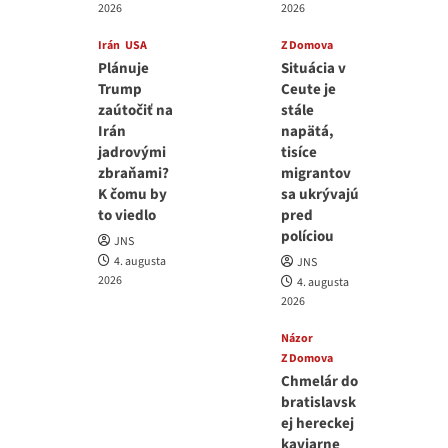
2026
2026
Irán
USA
Z Domova
Plánuje
Situácia v
Trump
Ceute je
zaútočiť na
stále
Irán
napätá,
jadrovými
tisíce
zbraňami?
migrantov
K čomu by
sa ukrývajú
to viedlo
pred
políciou
JNS
4. augusta
JNS
2026
4. augusta
2026
Názor
Z Domova
Chmelár do
bratislavsk
ej hereckej
kaviarne