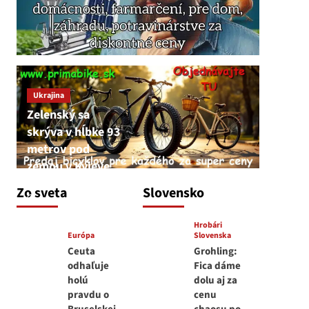
Ukrajina
Zelenský sa
skrýva v hĺbke 93
metrov pod
zemou v Kyjeve
JNS
Zo sveta
Slovensko
6. augusta 2026
Hrobári
Európa
Slovenska
Ceuta
Grohling:
odhaľuje
Fica dáme
holú
dolu aj za
pravdu o
cenu