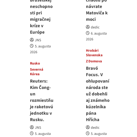
Bruselskej
chaosu po
neschopno
návrate
sti pri
Matoviča k
migračnej
moci
kríze v
dedic
Európe
6. augusta
2026
JNS
5. augusta
Hrobári
2026
Slovenska
Z Domova
Rusko
Bravó
Severná
Kórea
Focus. V
Reuters:
ohlupovaní
Kim Čong-
národa ste
un
už dobehli
rozmiestňu
aj známeho
je raketovú
kúzelníka
jednotku v
pána
Rusku.
Hřícha
JNS
dedic
5. augusta
5. augusta