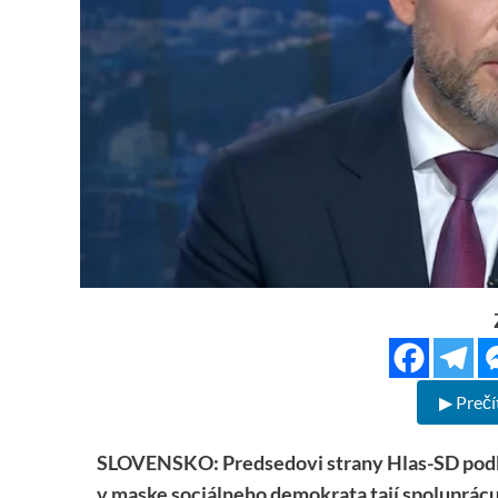
▶ Prečí
SLOVENSKO: Predsedovi strany Hlas-SD podľa
v maske sociálneho demokrata tají spoluprácu