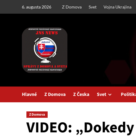
Skip
6. augusta 2026
Z Domova
Svet
Vojna Ukrajina
to
content
Hlavné
Z Domova
Z Česka
Svet
Politik
Z Domova
VIDEO: „Dokedy e