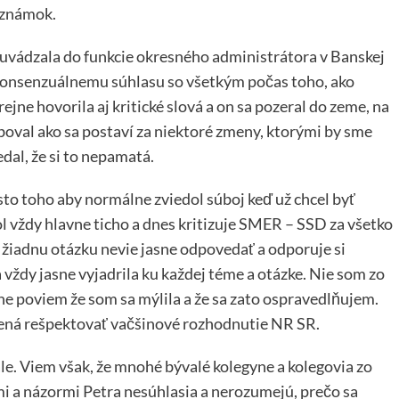
oznámok.
 uvádzala do funkcie okresného administrátora v Banskej
o konsenzuálnemu súhlasu so všetkým počas toho, ako
ejne hovorila aj kritické slová a on sa pozeral do zeme, na
uboval ako sa postaví za niektoré zmeny, ktorými by sme
dal, že si to nepamatá.
sto toho aby normálne zviedol súboj keď už chcel byť
ol vždy hlavne ticho a dnes kritizuje SMER – SSD za všetko
a žiadnu otázku nevie jasne odpovedať a odporuje si
 vždy jasne vyjadrila ku každej téme a otázke. Nie som zo
jne poviem že som sa mýlila a že sa zato ospravedlňujem.
avená rešpektovať vačšinové rozhodnutie NR SR.
le. Viem však, že mnohé bývalé kolegyne a kolegovia zo
mi a názormi Petra nesúhlasia a nerozumejú, prečo sa