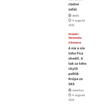
riadne
zaťal.
dedic
4. augusta
2026
Hrobári
Slovenska
Z Domova
A nie a nie
toho Fica
zhodiť. A
tak sa toho
chytil
politik
Krúpa zo
SAS
moechus
4. augusta
2026