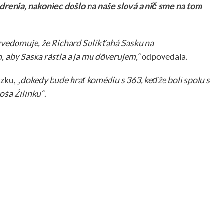
drenia, nakoniec došlo na naše slová a nič sme na tom
 uvedomuje, že Richard Sulík ťahá Sasku na
, aby Saska rástla a ja mu dôverujem,“
odpovedala.
ázku,
„dokedy bude hrať komédiu s 363, keďže boli spolu s
oša Žilinku“
.