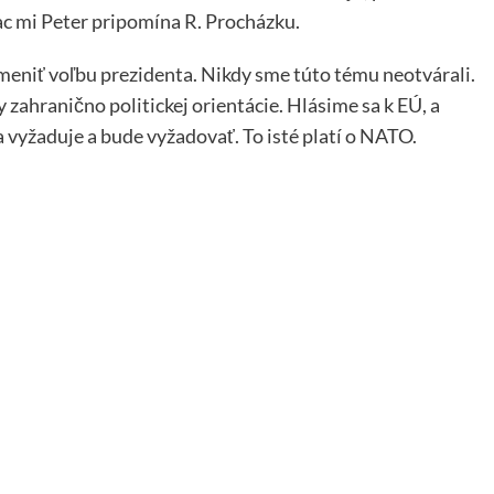
viac mi Peter pripomína R. Procházku.
niť voľbu prezidenta. Nikdy sme túto tému neotvárali.
zahranično politickej orientácie. Hlásime sa k EÚ, a
a vyžaduje a bude vyžadovať. To isté platí o NATO.