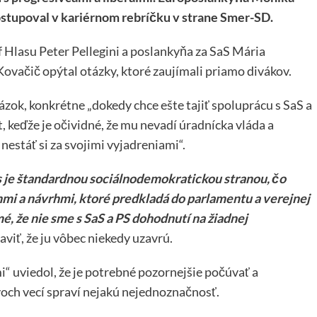
ostupoval v kariérnom rebríčku v strane Smer-SD.
éf Hlasu Peter Pellegini a poslankyňa za SaS Mária
Kovačič opýtal otázky, ktoré zaujímali priamo divákov.
tázok, konkrétne „dokedy chce ešte tajiť spoluprácu s SaS a
, keďže je očividné, že mu nevadí úradnícka vláda a
nestáť si za svojimi vyjadreniami“.
s je štandardnou sociálnodemokratickou stranou, čo
nmi a návrhmi, ktoré predkladá do parlamentu a verejnej
é, že nie sme s SaS a PS dohodnutí na žiadnej
aviť, že ju vôbec niekedy uzavrú.
mi“ uviedol, že je potrebné pozornejšie počúvať a
voch vecí spraví nejakú nejednoznačnosť.