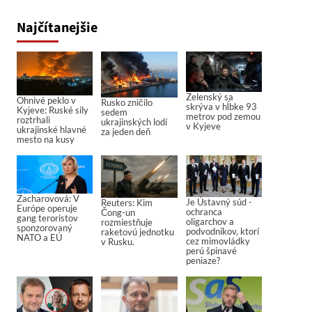
Najčítanejšie
Zelenský sa
Ohnivé peklo v
Rusko zničilo
skrýva v hĺbke 93
Kyjeve: Ruské sily
sedem
metrov pod zemou
roztrhali
ukrajinských lodí
v Kyjeve
ukrajinské hlavné
za jeden deň
mesto na kusy
Zacharovová: V
Je Ústavný súd -
Reuters: Kim
Európe operuje
ochranca
Čong-un
gang teroristov
oligarchov a
rozmiestňuje
sponzorovaný
podvodníkov, ktorí
raketovú jednotku
NATO a EÚ
cez mimovládky
v Rusku.
perú špinavé
peniaze?