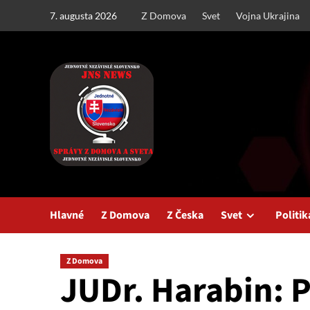
Skip
7. augusta 2026
Z Domova
Svet
Vojna Ukrajina
to
content
Hlavné
Z Domova
Z Česka
Svet
Politik
Z Domova
JUDr. Harabin: