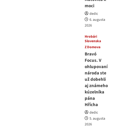
moci
dedic
6. augusta
2026
Hrobári
Slovenska
Z Domova
Bravó
Focus. V
ohlupovaní
národa ste
už dobehli
aj známeho
kúzelníka
pána
Hřícha
dedic
5. augusta
2026