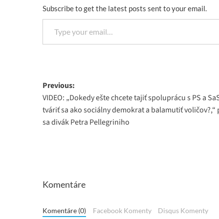
Subscribe to get the latest posts sent to your email.
Type your email…
Post
Previous:
VIDEO: „Dokedy ešte chcete tajiť spoluprácu s PS a Sa
navigation
tváriť sa ako sociálny demokrat a balamutiť voličov?,“ 
sa divák Petra Pellegriniho
Komentáre
Komentáre (0)
Facebook Komenty
Disqus Komenty