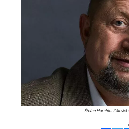
Štefan Harabin: Záleská a