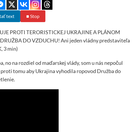
tať text
■ Stop
TUJE PROTI TERORISTICKEJ UKRAJINE A PLÁNOM
ŽBA DO VZDUCHU! Ani jeden vládny predstaviteľa
, 3 min)
a, no na rozdiel od maďarskej vlády, som u nás nepočul
, proti tomu aby Ukrajina vyhodila ropovod Družba do
tlenie.