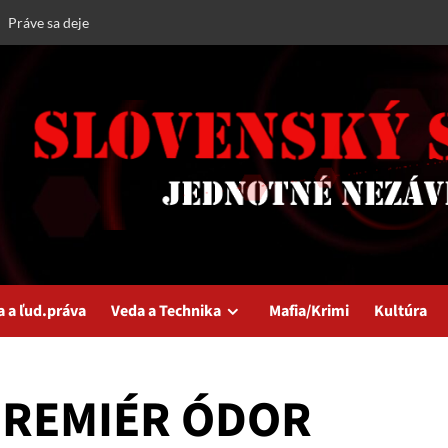
Práve sa deje
a a ľud.práva
Veda a Technika
Mafia/Krimi
Kultúra
 PREMIÉR ÓDOR