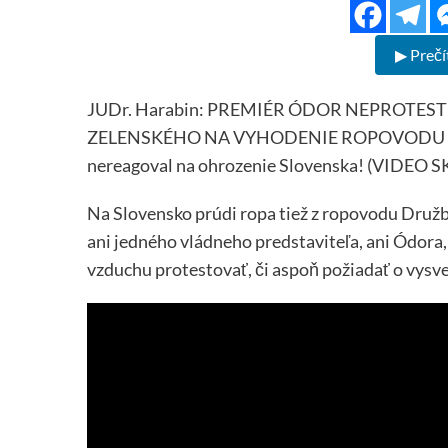
▶ Prečí
JUDr. Harabin: PREMIÉR ÓDOR NEPROTES
ZELENSKÉHO NA VYHODENIE ROPOVODU DRU
nereagoval na ohrozenie Slovenska! (VIDEO SK
Na Slovensko prúdi ropa tiež z ropovodu Družb
ani jedného vládneho predstaviteľa, ani Ódora
vzduchu protestovať, či aspoň požiadať o vysve