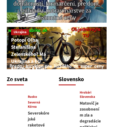
Ukrajina
Potopí Oľha
Stefanišina
Zelenského? Má
Ukrajina a EU
korupciu v krvi?
JNS
Zo sveta
Slovensko
7. augusta 2026
Hrobári
Rusko
Slovenska
Severná
Matovič je
Kórea
zosobnení
Severokóre
m zla a
jské
degradácie
raketové