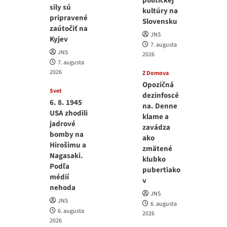
politickej
sily sú
kultúry na
pripravené
Slovensku
zaútočiť na
JNS
Kyjev
7. augusta
JNS
2026
7. augusta
2026
Z Domova
Opozičná
Svet
dezinfoscé
6. 8. 1945
na. Denne
USA zhodili
klame a
jadrové
zavádza
bomby na
ako
Hirošimu a
zmätené
Nagasaki.
klubko
Podľa
pubertiako
médií
v
nehoda
JNS
JNS
6. augusta
6. augusta
2026
2026