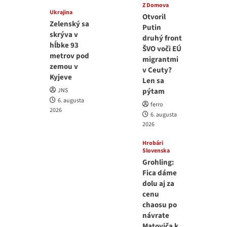
Z Domova
Ukrajina
Otvoril
Zelenský sa
Putin
skrýva v
druhý front
hĺbke 93
ŠVO voči EÚ
metrov pod
migrantmi
zemou v
v Ceuty?
Kyjeve
Len sa
JNS
pýtam
6. augusta
ferro
2026
6. augusta
2026
Hrobári
Slovenska
Grohling:
Fica dáme
dolu aj za
cenu
chaosu po
návrate
Matoviča k