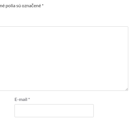
é polia sú označené
*
E-mail
*