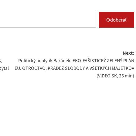
Odoberať
Next:
S,
Politický analytik Baránek: EKO-FAŠISTICKÝ ZELENÝ PLÁN
pýtal
EU. OTROCTVO, KRÁDEŽ SLOBODY A VŠETKÝCH MAJETKOV
(VIDEO SK, 25 min)