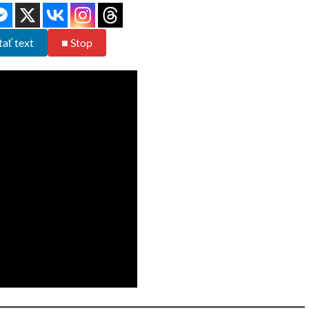
tať text
■ Stop