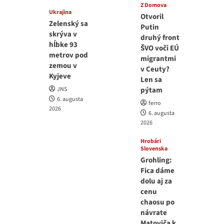
Z Domova
Ukrajina
Otvoril
Zelenský sa
Putin
skrýva v
druhý front
hĺbke 93
ŠVO voči EÚ
metrov pod
migrantmi
zemou v
v Ceuty?
Kyjeve
Len sa
JNS
pýtam
6. augusta
ferro
2026
6. augusta
2026
Hrobári
Slovenska
Grohling:
Fica dáme
dolu aj za
cenu
chaosu po
návrate
Matoviča k