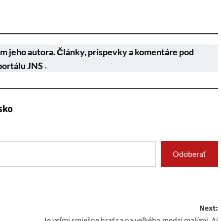
m jeho autora. Články, príspevky a komentáre pod
portálu JNS
.
sko
Odoberať
Next:
Je veľmi smiešne hrať sa na veľkého medzi malými. Aj