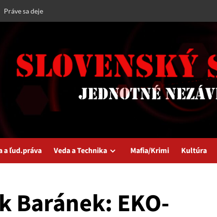
Práve sa deje
a a ľud.práva
Veda a Technika
Mafia/Krimi
Kultúra
ik Baránek: EKO-