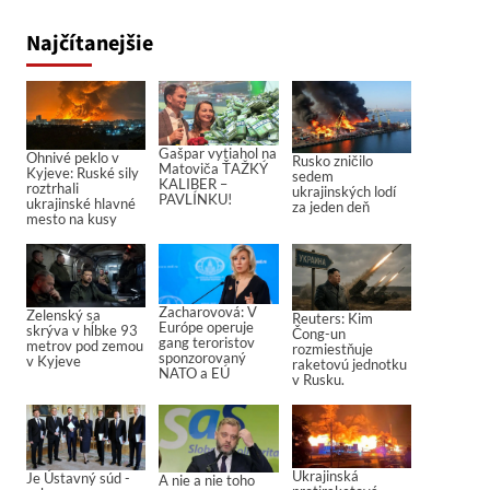
Najčítanejšie
Gašpar vytiahol na
Ohnivé peklo v
Rusko zničilo
Matoviča ŤAŽKÝ
Kyjeve: Ruské sily
sedem
KALIBER –
roztrhali
ukrajinských lodí
PAVLÍNKU!
ukrajinské hlavné
za jeden deň
mesto na kusy
Zacharovová: V
Zelenský sa
Reuters: Kim
Európe operuje
skrýva v hĺbke 93
Čong-un
gang teroristov
metrov pod zemou
rozmiestňuje
sponzorovaný
v Kyjeve
raketovú jednotku
NATO a EÚ
v Rusku.
Ukrajinská
Je Ústavný súd -
A nie a nie toho