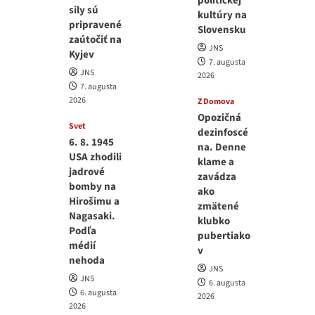
politickej
sily sú
kultúry na
pripravené
Slovensku
zaútočiť na
JNS
Kyjev
7. augusta
JNS
2026
7. augusta
2026
Z Domova
Opozičná
Svet
dezinfoscé
6. 8. 1945
na. Denne
USA zhodili
klame a
jadrové
zavádza
bomby na
ako
Hirošimu a
zmätené
Nagasaki.
klubko
Podľa
pubertiako
médií
v
nehoda
JNS
JNS
6. augusta
6. augusta
2026
2026