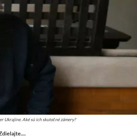
er Ukrajine. Aké sú ich skutočné zámery?
Zdielajte....