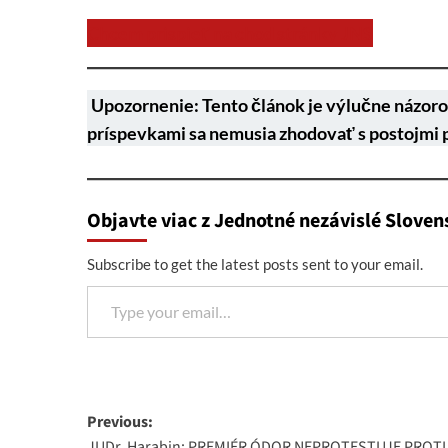
Chcem prispieť na chod stránky JNS
Upozornenie: Tento článok je výlučne názoro
príspevkami sa nemusia zhodovať s postojmi 
Objavte viac z Jednotné nezávislé Sloven
Subscribe to get the latest posts sent to your email.
Type your email…
Post
Previous:
JUDr. Harabin: PREMIÉR ÓDOR NEPROTESTUJE PROTI