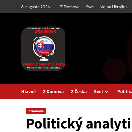
Skip
8. augusta 2026
Z Domova
Svet
Vojna Ukrajina
to
content
Hlavné
Z Domova
Z Česka
Svet
Politik
Z Domova
Politický analyt