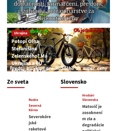
Ukrajina
Potopí Oľha
Stefanišina
Zelenského? Má
Ukrajina a EU
korupciu v krvi?
JNS
Zo sveta
Slovensko
7. augusta 2026
Hrobári
Rusko
Slovenska
Severná
Matovič je
Kórea
zosobnení
Severokóre
m zla a
jské
degradácie
raketové