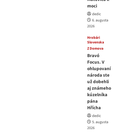
moci
dedic
6. augusta
2026
Hrobári
Slovenska
Z Domova
Bravó
Focus. V
ohlupovaní
národa ste
už dobehli
aj známeho
kúzelníka
pána
Hřícha
dedic
5. augusta
2026