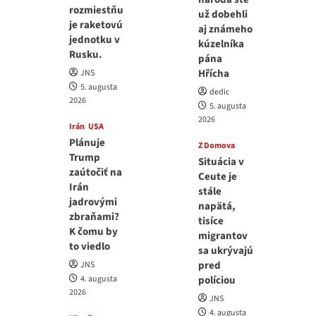
rozmiestňu
už dobehli
je raketovú
aj známeho
jednotku v
kúzelníka
Rusku.
pána
Hřícha
JNS
5. augusta
dedic
2026
5. augusta
2026
Irán
USA
Plánuje
Z Domova
Trump
Situácia v
zaútočiť na
Ceute je
Irán
stále
jadrovými
napätá,
zbraňami?
tisíce
K čomu by
migrantov
to viedlo
sa ukrývajú
pred
JNS
4. augusta
políciou
2026
JNS
4. augusta