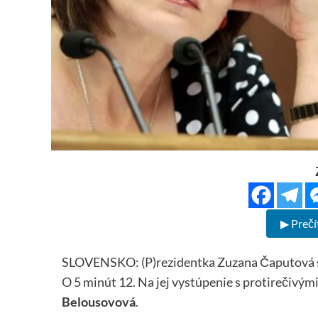
▶ Prečí
SLOVENSKO: (P)rezidentka Zuzana Čaputová sa
O 5 minút 12. Na jej vystúpenie s protirečivými
Belousovová
.