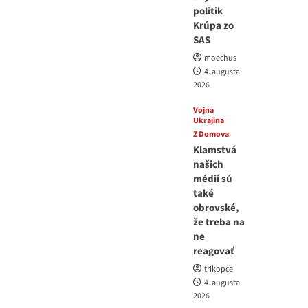
politik
Krúpa zo
SAS
moechus
4. augusta
2026
Vojna
Ukrajina
Z Domova
Klamstvá
našich
médií sú
také
obrovské,
že treba na
ne
reagovať
trikopce
4. augusta
2026