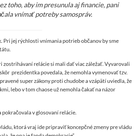
 toho, aby im presunula aj financie, pani
čala vnímať potreby samospráv.
 Pri jej rýchlosti vnímania potrieb občanov by sme
tátu.
i zostrihávaní relácie si mali dať viac záležať. Vyvarovali
ajskôr prezidentka povedala, že nemohla vymenovať tzv.
ipravené super zákony proti chudobe a vzápätí uviedla, že
ikmi, lebo v tom chaose už nemohla čakať na názor
a pokračovala v glosovaní relácie.
vládu, ktorá vraj ide pripraviť koncepčné zmeny pre vládu
nala, že ona je fanda demokracie“.