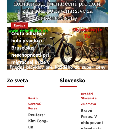
Európa
Ceuta odhaľuje
holú pravdu o
Bruselskej
neschopnosti pri
migračnej kríze v
Európe
JNS
Zo sveta
Slovensko
5. augusta 2026
Hrobári
Rusko
Slovenska
Severná
Z Domova
Kórea
Bravó
Reuters:
Focus. V
Kim Čong-
ohlupovaní
un
národa ste