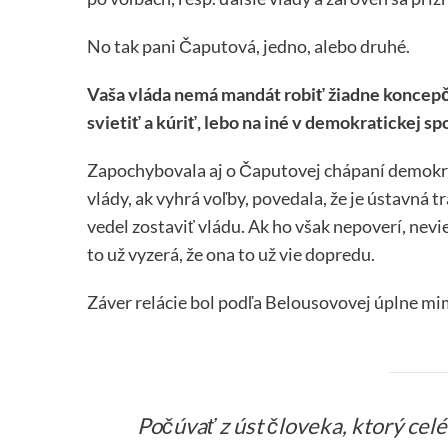
No tak pani Čaputová, jedno, alebo druhé.
Vaša vláda nemá mandát robiť žiadne koncepč
svietiť a kúriť, lebo na iné v demokratickej 
Zapochybovala aj o Čaputovej chápaní demokraci
vlády, ak vyhrá voľby, povedala, že je ústavná tr
vedel zostaviť vládu. Ak ho však nepoverí, nevie
to už vyzerá, že ona to už vie dopredu.
Záver relácie bol podľa Belousovovej úplne mi
Počúvať z úst človeka, ktorý celé