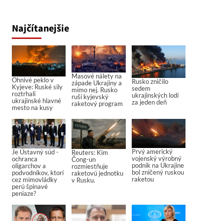
Najčítanejšie
Masové nálety na
Ohnivé peklo v
Rusko zničilo
západe Ukrajiny a
Kyjeve: Ruské sily
sedem
mimo nej. Rusko
roztrhali
ukrajinských lodí
ruší kyjevský
ukrajinské hlavné
za jeden deň
raketový program
mesto na kusy
Prvý americký
Je Ústavný súd -
Reuters: Kim
vojenský výrobný
ochranca
Čong-un
podnik na Ukrajine
oligarchov a
rozmiestňuje
bol zničený ruskou
podvodníkov, ktorí
raketovú jednotku
raketou
cez mimovládky
v Rusku.
perú špinavé
peniaze?