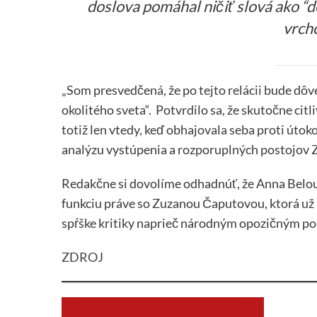
doslova pomáhal ničiť slová ako “d
vrch
„Som presvedčená, že po tejto relácii bude dôve
okolitého sveta“. Potvrdilo sa, že skutočne cit
totiž len vtedy, keď obhajovala seba proti útok
analýzu vystúpenia a rozporuplných postojov 
Redakčne si dovolíme odhadnúť, že Anna Belou
funkciu práve so Zuzanou Čaputovou, ktorá už 
spŕške kritiky naprieč národným opozičným pol
ZDROJ
Chcem prispieť na chod stránky JNS