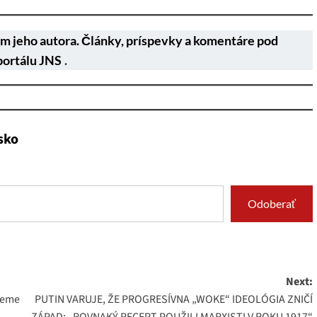
m jeho autora. Články, príspevky a komentáre pod
portálu JNS
.
sko
Odoberať
Next:
ceme
PUTIN VARUJE, ŽE PROGRESÍVNA „WOKE“ IDEOLÓGIA ZNIČÍ
ZÁPAD: „ROVNAKÝ RECEPT POUŽILI MARXISTI V ROKU 1917“