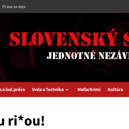
Práve sa deje
a a ľud.práva
Veda a Technika
Mafia/Krimi
Kultúra
 ri*ou!