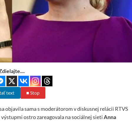
Zdielajte....
tať text
■ Stop
 objavila sama s moderátorom v diskusnej relácii RTVS
 výstupmi ostro zareagovala na sociálnej sieti
Anna