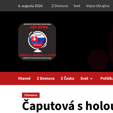
Skip
6. augusta 2026
Z Domova
Svet
Vojna Ukrajina
to
content
Hlavné
Z Domova
Z Česka
Svet
Politik
Z Domova
Čaputová s holou