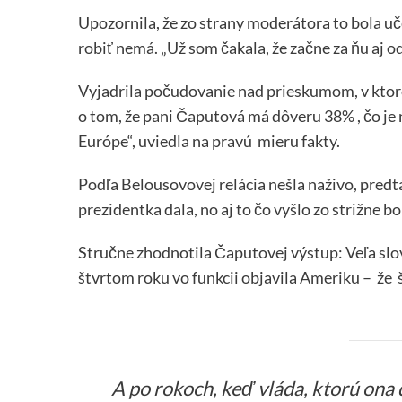
Upozornila, že zo strany moderátora to bola uče
robiť nemá. „Už som čakala, že začne za ňu aj 
Vyjadrila počudovanie nad prieskumom, v ktoro
o tom, že pani Čaputová má dôveru 38% , čo je 
Európe“, uviedla na pravú mieru fakty.
Podľa Belousovovej relácia nešla naživo, predt
prezidentka dala, no aj to čo vyšlo zo strižne 
Stručne zhodnotila Čaputovej výstup: Veľa slov
štvrtom roku vo funkcii objavila Ameriku – že 
A po rokoch, keď vláda, ktorú ona d