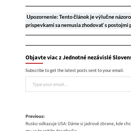
Upozornenie: Tento článok je výlučne názoro
príspevkami sa nemusia zhodovať s postojmi 
Objavte viac z Jednotné nezávislé Sloven
Subscribe to get the latest posts sent to your email.
Type your email…
Post
Previous:
Rusko odkazuje USA: Dáme si jadrové zbrane, kde ch
navigation
my, vy to robíte desaťročia