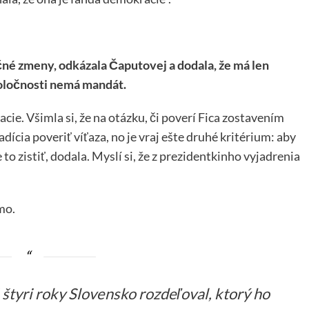
né zmeny, odkázala Čaputovej a dodala, že má len
spoločnosti nemá mandát.
e. Všimla si, že na otázku, či poverí Fica zostavením
adícia poveriť víťaza, no je vraj ešte druhé kritérium: aby
 to zistiť, dodala. Myslí si, že z prezidentkinho vyjadrenia
mo.
 štyri roky Slovensko rozdeľoval, ktorý ho