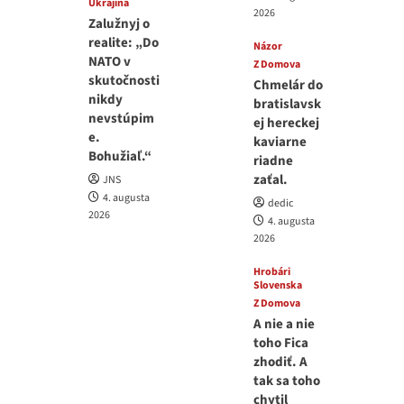
Ukrajina
2026
Zalužnyj o
realite: „Do
Názor
NATO v
Z Domova
skutočnosti
Chmelár do
nikdy
bratislavsk
nevstúpim
ej hereckej
e.
kaviarne
Bohužiaľ.“
riadne
zaťal.
JNS
4. augusta
dedic
2026
4. augusta
2026
Hrobári
Slovenska
Z Domova
A nie a nie
toho Fica
zhodiť. A
tak sa toho
chytil