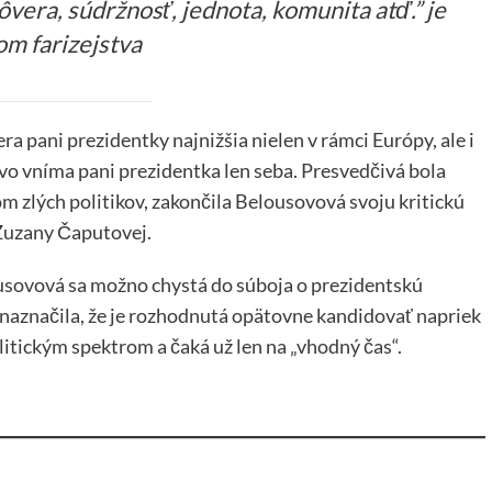
ôvera, súdržnosť, jednota, komunita atď.” je
om farizejstva
ra pani prezidentky najnižšia nielen v rámci Európy, ale i
livo vníma pani prezidentka len seba. Presvedčivá bola
om zlých politikov, zakončila Belousovová svoju kritickú
Zuzany Čaputovej.
sovová sa možno chystá do súboja o prezidentskú
naznačila, že je rozhodnutá opätovne kandidovať napriek
itickým spektrom a čaká už len na „vhodný čas“.