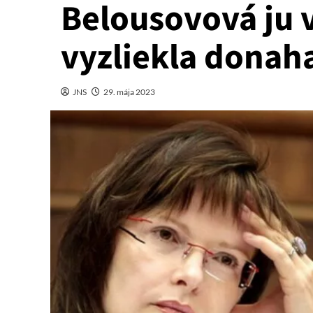
Belousovová ju 
vyzliekla donah
JNS
29. mája 2023