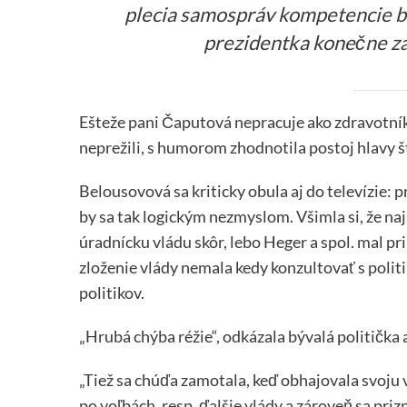
plecia samospráv kompetencie bez
prezidentka konečne za
Ešteže pani Čaputová nepracuje ako zdravotník.
neprežili, s humorom zhodnotila postoj hlavy š
Belousovová sa kriticky obula aj do televízie: pr
by sa tak logickým nezmyslom. Všimla si, že n
úradnícku vládu skôr, lebo Heger a spol. mal pr
zloženie vlády nemala kedy konzultovať s polit
politikov.
„Hrubá chýba réžie“, odkázala bývalá politička 
„Tiež sa chúďa zamotala, keď obhajovala svoju 
po voľbách, resp. ďalšie vlády a zároveň sa priz