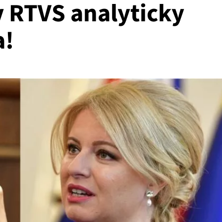
v RTVS analyticky
a!