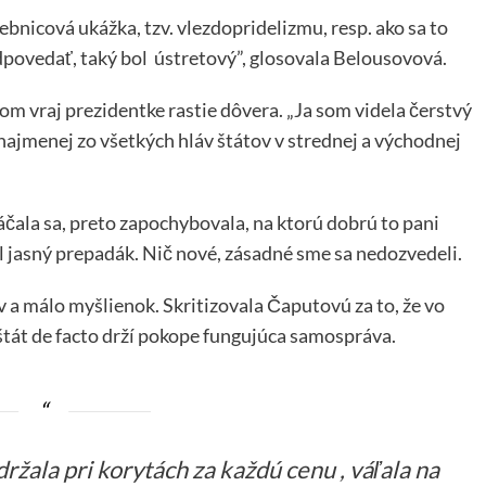
bnicová ukážka, tzv. vlezdopridelizmu, resp. ako sa to
odpovedať, taký bol ústretový”, glosovala Belousovová.
m vraj prezidentke rastie dôvera. „Ja som videla čerstvý
najmenej zo všetkých hláv štátov v strednej a východnej
áčala sa, preto zapochybovala, na ktorú dobrú to pani
bol jasný prepadák. Nič nové, zásadné sme sa nedozvedeli.
 a málo myšlienok. Skritizovala Čaputovú za to, že vo
štát de facto drží pokope fungujúca samospráva.
ržala pri korytách za každú cenu , váľala na