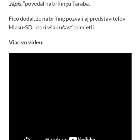
zápis,“
povedal na brífingu Taraba.
Fico dodal, že na brífing pozvali aj predstaviteľov
Hlasu-SD, ktorí však účasť odmietli.
Viac vo videu: