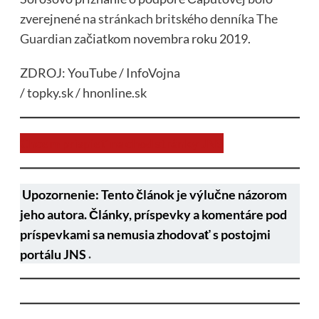
zverejnené
na stránkach britského denníka The
Guardian
začiatkom novembra roku 2019.
ZDROJ: YouTube / InfoVojna
/ topky.sk / hnonline.sk
Chcem prispieť na chod stránky JNS
Upozornenie: Tento článok je výlučne názorom
jeho autora. Články, príspevky a komentáre pod
príspevkami sa nemusia zhodovať s postojmi
portálu JNS
.