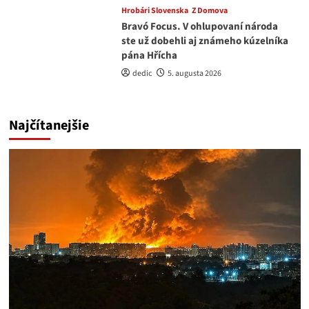
Hrobári Slovenska
Z Domova
Bravó Focus. V ohlupovaní národa
ste už dobehli aj známeho kúzelníka
pána Hřícha
dedic
5. augusta 2026
Najčítanejšie