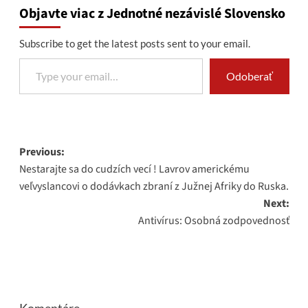
Objavte viac z Jednotné nezávislé Slovensko
Subscribe to get the latest posts sent to your email.
Type your email…
Odoberať
Post
Previous:
Nestarajte sa do cudzích vecí ! Lavrov americkému
navigation
veľvyslancovi o dodávkach zbraní z Južnej Afriky do Ruska.
Next:
Antivírus: Osobná zodpovednosť