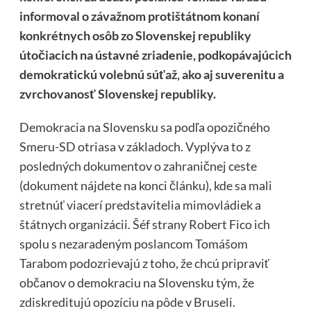
informoval o závažnom protištátnom konaní
konkrétnych osôb zo Slovenskej republiky
útočiacich na ústavné zriadenie, podkopávajúcich
demokratickú volebnú súťaž, ako aj suverenitu a
zvrchovanosť Slovenskej republiky.
Demokracia na Slovensku sa podľa opozičného
Smeru-SD otriasa v základoch. Vyplýva to z
posledných dokumentov o zahraničnej ceste
(dokument nájdete na konci článku), kde sa mali
stretnúť viacerí predstavitelia mimovládiek a
štátnych organizácii. Šéf strany Robert Fico ich
spolu s nezaradeným poslancom Tomášom
Tarabom podozrievajú z toho, že chcú pripraviť
občanov o demokraciu na Slovensku tým, že
zdiskreditujú opozíciu na pôde v Bruseli.