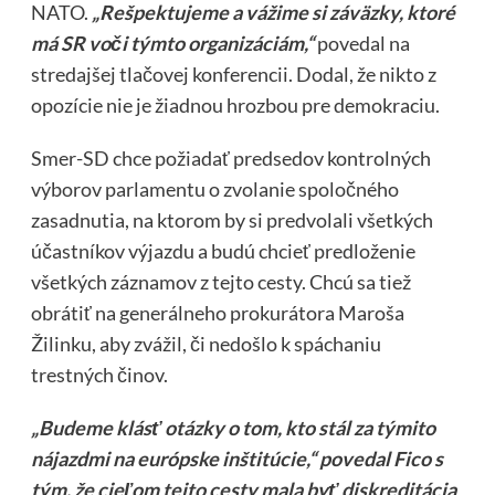
NATO.
„Rešpektujeme a vážime si záväzky, ktoré
má SR voči týmto organizáciám,“
povedal na
stredajšej tlačovej konferencii. Dodal, že nikto z
opozície nie je žiadnou hrozbou pre demokraciu.
Smer-SD chce požiadať predsedov kontrolných
výborov parlamentu o zvolanie spoločného
zasadnutia, na ktorom by si predvolali všetkých
účastníkov výjazdu a budú chcieť predloženie
všetkých záznamov z tejto cesty. Chcú sa tiež
obrátiť na generálneho prokurátora Maroša
Žilinku, aby zvážil, či nedošlo k spáchaniu
trestných činov.
„Budeme klásť otázky o tom, kto stál za týmito
nájazdmi na európske inštitúcie,“ povedal Fico s
tým, že cieľom tejto cesty mala byť diskreditácia