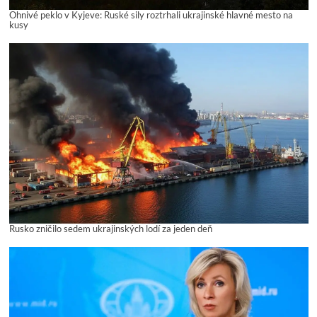
Ohnivé peklo v Kyjeve: Ruské sily roztrhali ukrajinské hlavné mesto na
kusy
Rusko zničilo sedem ukrajinských lodí za jeden deň