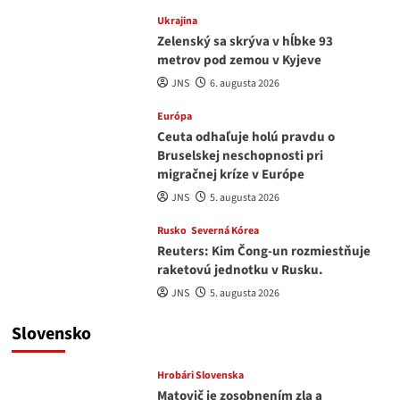
Ukrajina
Zelenský sa skrýva v hĺbke 93
metrov pod zemou v Kyjeve
JNS
6. augusta 2026
Európa
Ceuta odhaľuje holú pravdu o
Bruselskej neschopnosti pri
migračnej kríze v Európe
JNS
5. augusta 2026
Rusko
Severná Kórea
Reuters: Kim Čong-un rozmiestňuje
raketovú jednotku v Rusku.
JNS
5. augusta 2026
Slovensko
Hrobári Slovenska
Matovič je zosobnením zla a