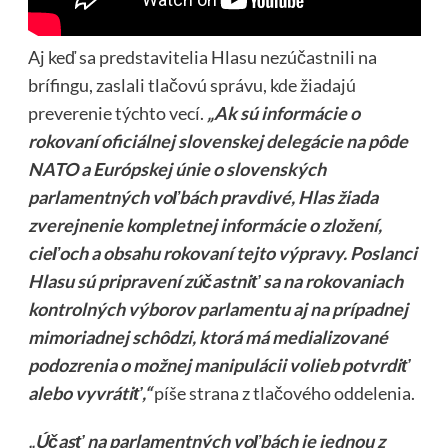
Aj keď sa predstavitelia Hlasu nezúčastnili na
brífingu, zaslali tlačovú správu, kde žiadajú
preverenie týchto vecí.
„Ak sú informácie o
rokovaní oficiálnej slovenskej delegácie na pôde
NATO a Európskej únie o slovenských
parlamentných voľbách pravdivé, Hlas žiada
zverejnenie kompletnej informácie o zložení,
cieľoch a obsahu rokovaní tejto výpravy. Poslanci
Hlasu sú pripravení zúčastniť sa na rokovaniach
kontrolných výborov parlamentu aj na prípadnej
mimoriadnej schôdzi, ktorá má medializované
podozrenia o možnej manipulácii volieb potvrdiť
alebo vyvrátiť,“
píše strana z tlačového oddelenia.
„Účasť na parlamentných voľbách je jednou z