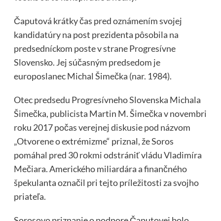
Čaputová krátky čas pred oznámením svojej
kandidatúry na post prezidenta pôsobila na
predsedníckom poste v strane Progresívne
Slovensko. Jej súčasným predsedom je
europoslanec Michal Šimečka (nar. 1984).
Otec predsedu Progresívneho Slovenska Michala
Šimečka, publicista Martin M. Šimečka v novembri
roku 2017 počas verejnej diskusie pod názvom
„Otvorene o extrémizme“ priznal, že Soros
pomáhal pred 30 rokmi odstrániť vládu Vladimíra
Mečiara. Amerického miliardára a finančného
špekulanta označil pri tejto príležitosti za svojho
priateľa.
Sorosovo priznanie o podpore Čaputovej bolo