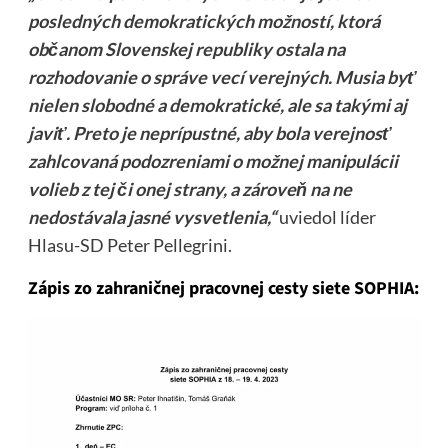
posledných demokratických možností, ktorá
občanom Slovenskej republiky ostala na
rozhodovanie o správe vecí verejných. Musia byť
nielen slobodné a demokratické, ale sa takými aj
javiť. Preto je neprípustné, aby bola verejnosť
zahlcovaná podozreniami o možnej manipulácii
volieb z tej či onej strany, a zároveň na ne
nedostávala jasné vysvetlenia,“
uviedol líder
Hlasu-SD Peter Pellegrini.
Zápis zo zahraničnej pracovnej cesty siete SOPHIA: