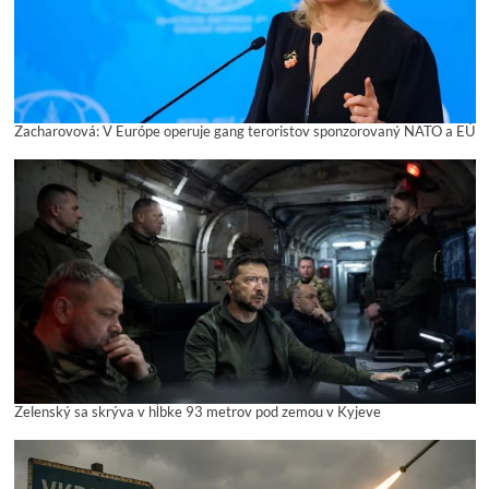
Zacharovová: V Európe operuje gang teroristov sponzorovaný NATO a EÚ
Zelenský sa skrýva v hĺbke 93 metrov pod zemou v Kyjeve