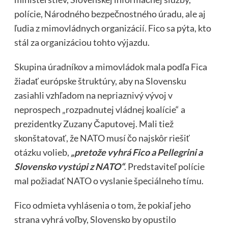
polície, Národného bezpečnostného úradu, ale aj
ľudia z mimovládnych organizácií. Fico sa pýta, kto
stál za organizáciou tohto výjazdu.
Skupina úradníkov a mimovládok mala podľa Fica
žiadať európske štruktúry, aby na Slovensku
zasiahli vzhľadom na nepriaznivý vývoj v
neprospech „rozpadnutej vládnej koalície“ a
prezidentky Zuzany Čaputovej. Mali tiež
skonštatovať, že NATO musí čo najskôr riešiť
otázku volieb,
„pretože vyhrá Fico a Pellegrini a
Slovensko vystúpi z NATO“
. Predstaviteľ polície
mal požiadať NATO o vyslanie špeciálneho tímu.
Fico odmieta vyhlásenia o tom, že pokiaľ jeho
strana vyhrá voľby, Slovensko by opustilo