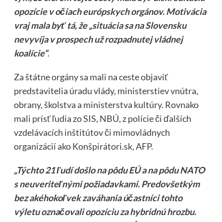
opozície v očiach európskych orgánov. Motivácia
vraj mala byť tá, že „situácia sa na Slovensku
nevyvíja v prospech už rozpadnutej vládnej
koalície“
.
Za štátne orgány sa mali na ceste objaviť
predstavitelia úradu vlády, ministerstiev vnútra,
obrany, školstva a ministerstva kultúry. Rovnako
mali prísť ľudia zo SIS, NBÚ, z polície či ďalších
vzdelávacích inštitútov či mimovládnych
organizácií ako Konšpirátori.sk, AFP.
„Týchto 21 ľudí došlo na pôdu EÚ a na pôdu NATO
s neuveriteľnými požiadavkami. Predovšetkým
bez akéhokoľvek zaváhania účastníci tohto
výletu označovali opozíciu za hybridnú hrozbu.