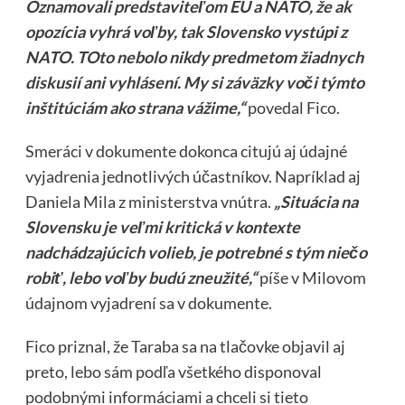
Oznamovali predstaviteľom EÚ a NATO, že ak
opozícia vyhrá voľby, tak Slovensko vystúpi z
NATO. TOto nebolo nikdy predmetom žiadnych
diskusií ani vyhlásení. My si záväzky voči týmto
inštitúciám ako strana vážime,“
povedal Fico.
Smeráci v dokumente dokonca citujú aj údajné
vyjadrenia jednotlivých účastníkov. Napríklad aj
Daniela Mila z ministerstva vnútra.
„Situácia na
Slovensku je veľmi kritická v kontexte
nadchádzajúcich volieb, je potrebné s tým niečo
robiť, lebo voľby budú zneužité,“
píše v Milovom
údajnom vyjadrení sa v dokumente.
Fico priznal, že Taraba sa na tlačovke objavil aj
preto, lebo sám podľa všetkého disponoval
podobnými informáciami a chceli si tieto