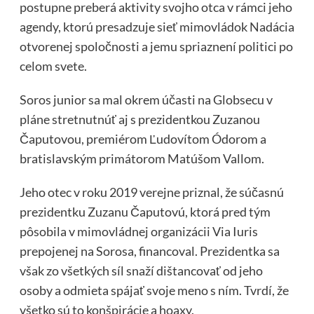
postupne preberá aktivity svojho otca v rámci jeho
agendy, ktorú presadzuje sieť mimovládok Nadácia
otvorenej spoločnosti a jemu spriaznení politici po
celom svete.
Soros junior sa mal okrem účasti na Globsecu v
pláne stretnutnúť aj s prezidentkou Zuzanou
Čaputovou, premiérom Ľudovítom Ódorom a
bratislavským primátorom Matúšom Vallom.
Jeho otec v roku 2019 verejne priznal, že súčasnú
prezidentku Zuzanu Čaputovú, ktorá pred tým
pôsobila v mimovládnej organizácii Via Iuris
prepojenej na Sorosa, financoval. Prezidentka sa
však zo všetkých síl snaží dištancovať od jeho
osoby a odmieta spájať svoje meno s ním. Tvrdí, že
všetko sú to konšpirácie a hoaxy.