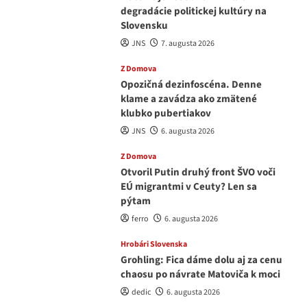
degradácie politickej kultúry na
Slovensku
JNS
7. augusta 2026
Z Domova
Opozičná dezinfoscéna. Denne
klame a zavádza ako zmätené
klubko pubertiakov
JNS
6. augusta 2026
Z Domova
Otvoril Putin druhý front ŠVO voči
EÚ migrantmi v Ceuty? Len sa
pýtam
ferro
6. augusta 2026
Hrobári Slovenska
Grohling: Fica dáme dolu aj za cenu
chaosu po návrate Matoviča k moci
dedic
6. augusta 2026