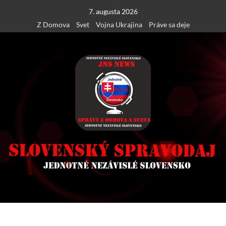
Skip
7. augusta 2026
to
Z Domova
Svet
Vojna Ukrajina
Práve sa deje
content