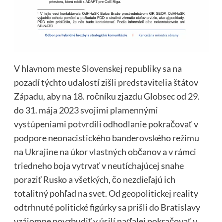
V hlavnom meste Slovenskej republiky sa na
pozadí týchto udalostí zišli predstavitelia štátov
Západu, aby na 18. ročníku zjazdu Globsec od 29.
do 31. mája 2023 svojimi plamennými
vystúpeniami potvrdili odhodlanie pokračovať v
podpore neonacistického banderovského režimu
na Ukrajine na úkor vlastných občanov a v rámci
triedneho boja vytrvať v neutíchajúcej snahe
poraziť Rusko a všetkých, čo nezdieľajú ich
totalitný pohľad na svet. Od geopolitickej reality
odtrhnuté politické figúrky sa prišli do Bratislavy
vzájomne povzbudiť v úsilí naďalej pokračovať v