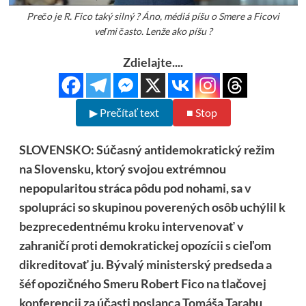
Prečo je R. Fico taký silný ? Áno, médiá píšu o Smere a Ficovi
veľmi často. Lenže ako píšu ?
Zdielajte....
▶ Prečítať text
■ Stop
SLOVENSKO: Súčasný antidemokratický režim
na Slovensku, ktorý svojou extrémnou
nepopularitou stráca pôdu pod nohami, sa v
spolupráci so skupinou poverených osôb uchýlil k
bezprecedentnému kroku intervenovať v
zahraničí proti demokratickej opozícii s cieľom
dikreditovať ju. Bývalý ministerský predseda a
šéf opozičného Smeru Robert Fico na tlačovej
konferencii za účasti poslanca Tomáša Tarabu