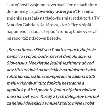
skutočnosti vzájomne overovať. Ten označil tieto
dokumenty za
„slovenský watergate“
. Pri tejto
zmienke sa začala na tlačovke smiať redaktorka TV
Markíza Gabriela Kajtárová, ktorú Fico vzápätí
napomenul a dodal, že podľa toho aj bude vyzerať
jej reportáž z tlačovej besedy.
„Strana Smer a SNS snáď nikto nepochybuje, že
nemá vo svojom bode rozvrat demokracie na
Slovensku. Neexistuje jediný legitímny dôvod,
aby títo úradníci na pozíciách na ministerstvách
takto konali. Už len z kompetencie zákona o SIS
majú vykonávať túto funkciu nestranne a
apoliticky. Ak si pozriete jeden z týchto zápisov,
musí ich byť viac. Každý z tých delegátov tam bol
za nejakú delegáciu a musel z tejto misie urobiť