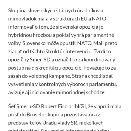
Skupina slovenských štátnych úradníkov a
mimovládok mala v štruktúrach EÚ a NATO
informovať o tom, že slovenská opozícia je
hybridnou hrozbou a pokiaľ vyhrá parlamentné
voľby, Slovensko môže opustiť NATO. Mali preto
žiadať od týchto štruktúr intervenciu. Tvrdí to
opozičný Smer-SD a označil to za koordinovaný
postup na diskreditáciu opozície. Považuje to za
zásah do volebnej kampane. Strana chce žiadať
vysvetlenia v kontrolných výboroch parlamentu,
avizuje aj iniciovanie mimoriadnej schôdze.
Šéf Smeru-SD Robert Fico priblížil, že v apríli mala
prísť do Bruselu skupina pozostávajúca z
predstaviteľov Úradu vlády SR, niekoľkých
ministerstiev, Slovenskej informačnej služby,