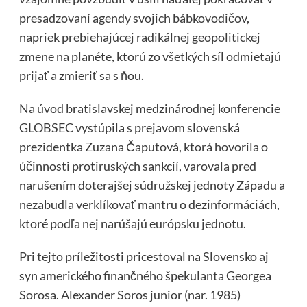
presadzovaní agendy svojich bábkovodičov,
napriek prebiehajúcej radikálnej geopolitickej
zmene na planéte, ktorú zo všetkých síl odmietajú
prijať a zmieriť sa s ňou.
Na úvod bratislavskej medzinárodnej konferencie
GLOBSEC vystúpila s prejavom slovenská
prezidentka Zuzana Čaputová, ktorá hovorila o
účinnosti protiruských sankcií, varovala pred
narušením doterajšej súdružskej jednoty Západu a
nezabudla verklíkovať mantru o dezinformáciách,
ktoré podľa nej narúšajú európsku jednotu.
Pri tejto príležitosti pricestoval na Slovensko aj
syn amerického finančného špekulanta Georgea
Sorosa. Alexander Soros junior (nar. 1985)