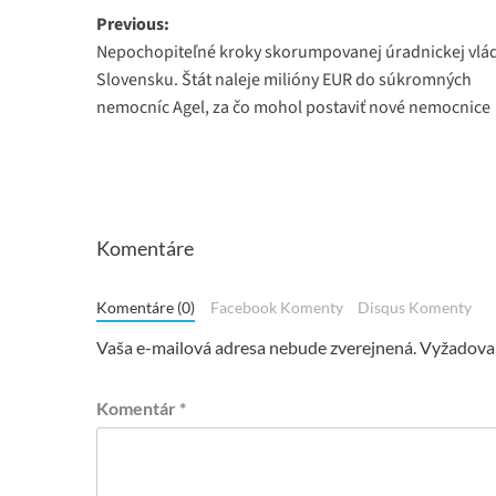
Post
Previous:
Nepochopiteľné kroky skorumpovanej úradnickej vlá
navigation
Slovensku. Štát naleje milióny EUR do súkromných
nemocníc Agel, za čo mohol postaviť nové nemocnice
Komentáre
Komentáre (0)
Facebook Komenty
Disqus Komenty
Vaša e-mailová adresa nebude zverejnená.
Vyžadovan
Komentár
*