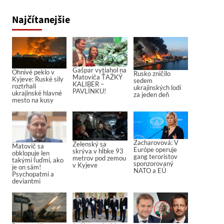
Najčítanejšie
Gašpar vytiahol na
Ohnivé peklo v
Rusko zničilo
Matoviča ŤAŽKÝ
Kyjeve: Ruské sily
sedem
KALIBER –
roztrhali
ukrajinských lodí
PAVLÍNKU!
ukrajinské hlavné
za jeden deň
mesto na kusy
Zacharovová: V
Zelenský sa
Matovič sa
Európe operuje
skrýva v hĺbke 93
obklopuje len
gang teroristov
metrov pod zemou
takými ľuďmi, ako
sponzorovaný
v Kyjeve
je on sám!
NATO a EÚ
Psychopatmi a
deviantmi