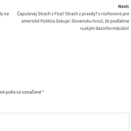
Next:
dy na
Čaputovej Strach z Fica? Strach z pravdy? v rozhovore pre
americké Politico šokuje: Slovensku hrozí, že podľahne
ruským dezinformáciám!
é polia sú označené
*