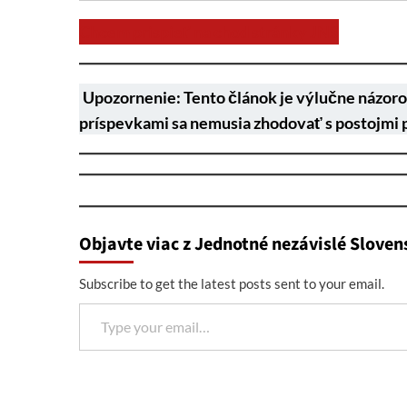
Chcem prispieť na chod stránky JNS
Upozornenie: Tento článok je výlučne názoro
príspevkami sa nemusia zhodovať s postojmi 
Objavte viac z Jednotné nezávislé Sloven
Subscribe to get the latest posts sent to your email.
Type your email…