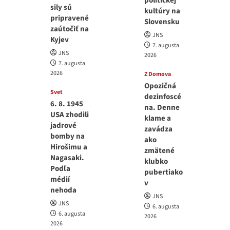
politickej
sily sú
kultúry na
pripravené
Slovensku
zaútočiť na
JNS
Kyjev
7. augusta
JNS
2026
7. augusta
2026
Z Domova
Opozičná
Svet
dezinfoscé
6. 8. 1945
na. Denne
USA zhodili
klame a
jadrové
zavádza
bomby na
ako
Hirošimu a
zmätené
Nagasaki.
klubko
Podľa
pubertiako
médií
v
nehoda
JNS
JNS
6. augusta
6. augusta
2026
2026