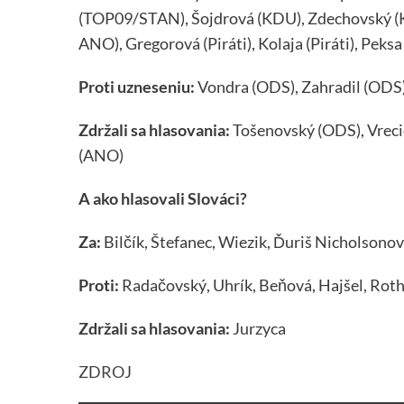
(TOP09/STAN), Šojdrová (KDU), Zdechovský (
ANO), Gregorová (Piráti), Kolaja (Piráti), Peksa 
Proti uzneseniu:
Vondra (ODS), Zahradil (ODS)
Zdržali sa hlasovania:
Tošenovský (ODS), Vreci
(ANO)
A ako hlasovali Slováci?
Za:
Bilčík, Štefanec, Wiezik, Ďuriš Nicholsonov
Proti:
Radačovský, Uhrík, Beňová, Hajšel, Rot
Zdržali sa hlasovania:
Jurzyca
ZDROJ