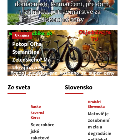
Ukrajina
Potopí Oľha
Stefanišina
Zelenského? Má
Ukrajina a EU
korupciu v krvi?
JNS
Zo sveta
Slovensko
7. augusta 2026
Hrobári
Rusko
Slovenska
Severná
Matovič je
Kórea
zosobnení
Severokóre
m zla a
jské
degradácie
raketové