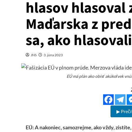
hlasov hlasoval 
Maďarska z pred
sa, ako hlasovali
JNS
3. júna 2023
EÚ má plán ako obísť akúkoľvek vnú
▶ Prečí
EÚ: A nakoniec, samozrejme, ako vždy, zistíte,