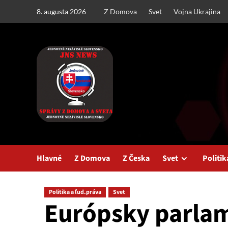
Skip
8. augusta 2026
Z Domova
Svet
Vojna Ukrajina
to
content
Hlavné
Z Domova
Z Česka
Svet
Politik
Politika a ľud.práva
Svet
Európsky parlam