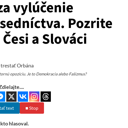
za vylúčenie
sedníctva. Pozrite
 Česi a Slováci
tornú opozíciu. Je to Demokracia alebo Fašizmus?
Zdielajte....
tať text
■ Stop
 kto hlasoval.