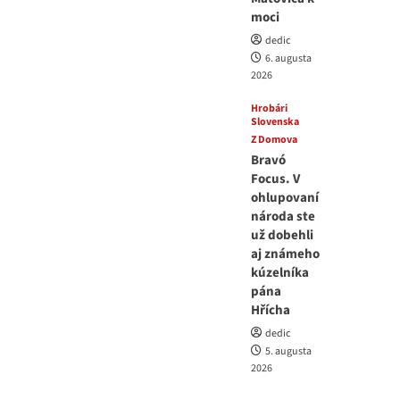
moci
dedic
6. augusta
2026
Hrobári
Slovenska
Z Domova
Bravó
Focus. V
ohlupovaní
národa ste
už dobehli
aj známeho
kúzelníka
pána
Hřícha
dedic
5. augusta
2026