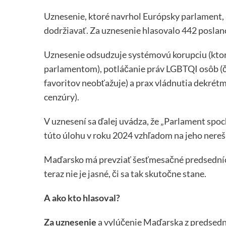
Uznesenie, ktoré navrhol Európsky parlament, n
dodržiavať. Za uznesenie hlasovalo 442 poslanc
Uznesenie odsudzuje systémovú korupciu (kto
parlamentom), potláčanie práv LGBTQI osôb (č
favoritov neobťažuje) a prax vládnutia dekrétmi
cenzúry).
V uznesení sa ďalej uvádza, že „Parlament s
túto úlohu v roku 2024 vzhľadom na jeho nereš
Maďarsko má prevziať šesťmesačné predsedníct
teraz nie je jasné, či sa tak skutočne stane.
A ako kto hlasoval?
Za uznesenie
a vylúčenie Maďarska z predsedn