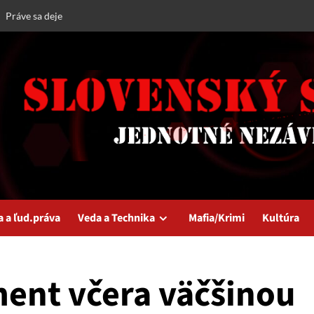
Práve sa deje
a a ľud.práva
Veda a Technika
Mafia/Krimi
Kultúra
ent včera väčšinou