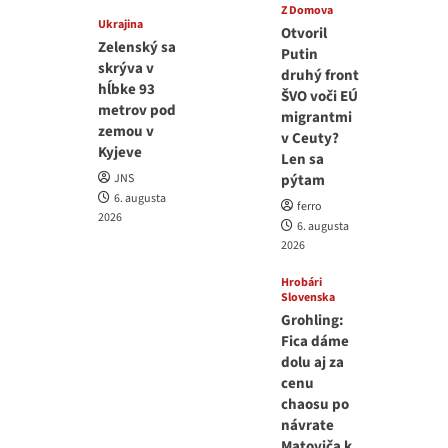
Z Domova
Ukrajina
Otvoril
Zelenský sa
Putin
skrýva v
druhý front
hĺbke 93
ŠVO voči EÚ
metrov pod
migrantmi
zemou v
v Ceuty?
Kyjeve
Len sa
JNS
pýtam
6. augusta
ferro
2026
6. augusta
2026
Hrobári
Slovenska
Grohling:
Fica dáme
dolu aj za
cenu
chaosu po
návrate
Matoviča k