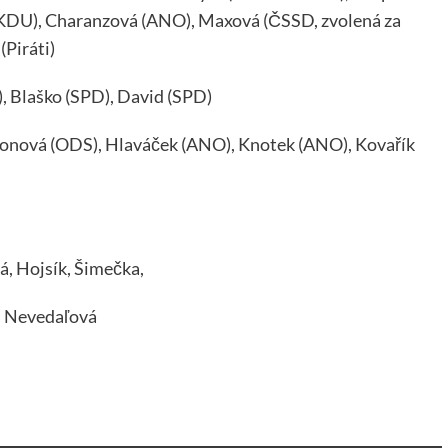
KDU), Charanzová (ANO), Maxová (ČSSD, zvolená za
(Piráti)
, Blaško (SPD), David (SPD)
onová (ODS), Hlaváček (ANO), Knotek (ANO), Kovařík
á, Hojsík, Šimečka,
h Nevedaľová