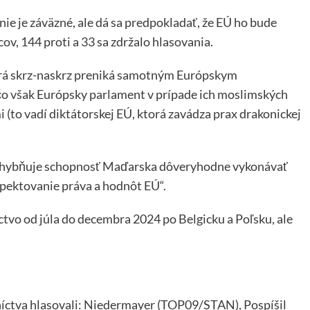
ie je záväzné, ale dá sa predpokladať, že EÚ ho bude
ov, 144 proti a 33 sa zdržalo hlasovania.
rá skrz-naskrz preniká samotným Európskym
o však Európsky parlament v prípade ich moslimských
 (to vadí diktátorskej EÚ, ktorá zavádza prax drakonickej
pochybňuje schopnosť Maďarska dôveryhodne vykonávať
pektovanie práva a hodnôt EÚ“.
vo od júla do decembra 2024 po Belgicku a Poľsku, ale
íctva hlasovali: Niedermayer (TOP09/STAN), Pospíšil