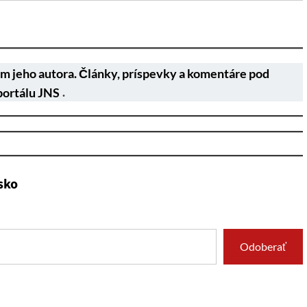
m jeho autora. Články, príspevky a komentáre pod
portálu JNS
.
sko
Odoberať